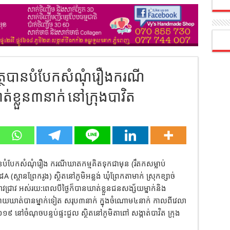
ហត្ថបានបំបែកសំណុំរឿងករណី
់ខ្លួន៣នាក់ នៅក្រុងបាវិត
ានបំបែកសំណុំរឿង ករណីឃាតកម្មគិតទុកជាមុន (រឹតកសម្លាប់
 (ស្ពានព្រែករូង) ស្ថិតនៅភូមិអន្លង់ ឃុំព្រែកតាមាក់ ស្រុកខ្សាច់
ាវជ្រាវ អស់រយ:ពេលបីថ្ងៃក៏បានឃាត់ខ្លួនជនសង្ស័យម្នាក់និង
្រោយឃាត់បានម្នាក់ទៀត សរុប៣នាក់ ក្នុងចំណោម៤នាក់ កាលពីវេលា
០១៩ នៅចំណុចបន្ទប់ផ្ទះជួល ស្ថិតនៅភូមិតាពៅ សង្កាត់បាវិត ក្រុង