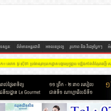
ទស្សនៈ
ព័ត៌មានអន្តរជាតិ
អចលនទ្រព្យ
រូបភាព និង វីដេអូប្លែកៗ
អ
ចៀក ៖ អគារ Sky 31 នៅខណ្ឌទួលគោក មានអ្នកជួលបន្ទប់បើកល្បែងសុីសង