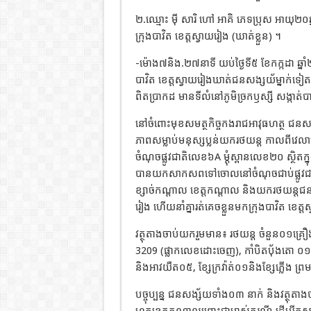
២.ឈ្មោះ ម៉ី សារិ ហៅ អាគិ ភេទប្រុស អាយុ២០ឆ្នា
ក្រុងបាវិត ខេត្តស្វាយរៀង (ឃាត់ខ្លួន) ។
-ម៉ោង៧និង.២៧នាទី យប់ថ្ងៃទី៥ ខែកក្កដា ឆ្នា
បាវិត ខេត្តស្វាយរៀងឃាត់ជនសង្សយ័ម្នាក់ទៀតឈ
ពិតប្រាកដ មានទីលំនៅភូមិច្រកឫស្សី សង្កាត់បាទី
នៅចំពោះមុខសមត្ថកិច្ចកងរាជអាវុធហត្ថ ជនសង្
ភាពសម្លាប់មនុស្សប្លន់យករថយន្ត កាលពីវេលា
ចំណុចផ្លូវជាតិលេខ៦A ម្តុំស្ពានលេខ២០ ស្ថិតក
បានយកសាកសពទៅចោលនៅចំណុចជាប់ផ្លូវជាតិលេខ៨
ខ្សាច់កណ្តាល ខេត្តកណ្តាល និងយករថយន្តជនរ
រៀង ហើយនាំគ្នារត់គេចខ្លួនមកក្រុងបាវិត ខេត្
វត្ថុតាងចាប់យករួមមាន៖ រថយន្ត ចំនួន០១គ្រឿ
3209 (ផ្លាកលេខដោះចេញ), កាំបិតបុ័ងតោ ០១
និងអាវយឺត០៥, ខ្សែក្រវ៉ាត់០១និងខ្សែភ្លើង ព្
បច្ចុប្បន្ន ជនសង្ស័យទាំង០៣ នាក់ និងវត្ថុត
ហត្ថខេត្តកណ្តាលព្រោះជាម្ចាស់ករណី ដើម្បី