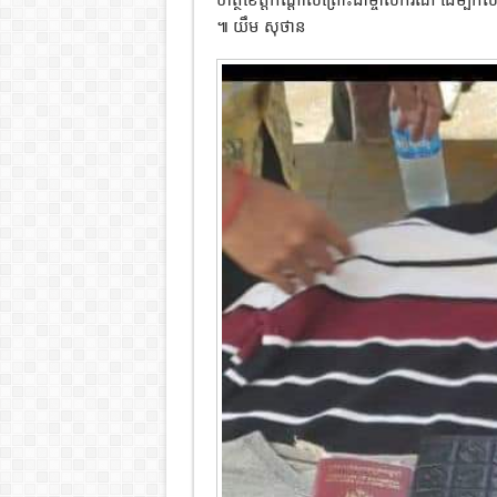
៕ យឹម សុថាន