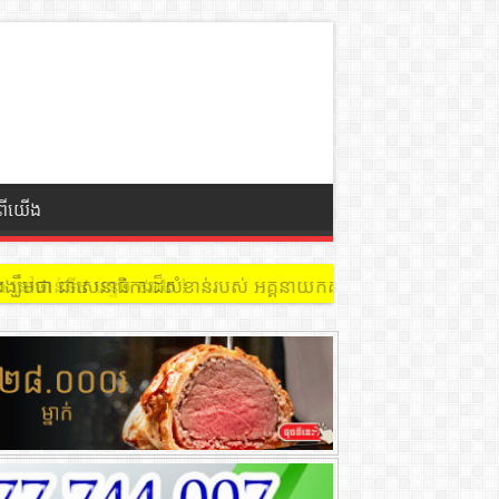
ំពីយើង
 នៅជាន់ទី៩ បន្ទប់ ៩០២ !