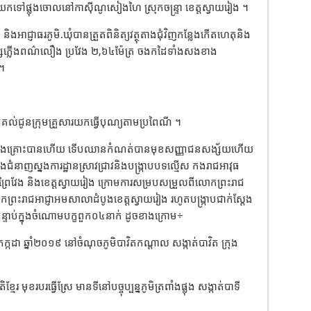
កទៅផ្លុងចោលនៅកាស៊ីណូសៀងហៃ ស្រុកចន្រ្ទា ខេត្តស្វាយរៀង ។
ាជ្ញាធរភូមិ.ឃុំបានត្រួតពិនិត្យវត្ថុតាងជុំវិញកន្លែងកើតហេតុនិង
សែភ្លើងពណ៌លឿង ប្រវែង ២,៦៤ម៉ែត្រ ចងកដៃទាំងសងខាង
 ។
រគល់ជូនក្រុមគ្រួសារយកធ្វើបុណ្យតាមប្រពៃណី ។
ជនរងគ្រោះបានហើយ ទើបឈានកំណត់បានមុខសញ្ញាជនសង្ស័យហើយ
ជំនាញស្នងការដ្ឋានស្រាវជ្រាវនិងបង្ក្រាបបទល្មើស កងរាជអាវុធ
្តព្រៃវែង និងខេត្តស្វាយរៀង ក្រោមការសម្របសម្រួលពីលោកព្រះរាជ
ព្រះរាជអាជ្ញាអមសាលាដំបូងខេត្តស្វាយរៀង រហូតបង្រ្កាបជាក់ស្តែង
្ទាប់ក្នុងចំណោមបក្ខពួក០៤នាក់ ដូចខាងក្រោម÷
កដា ឆ្នាំ២០១៩ នៅចំណុចភូមិបាវិតកណ្តាល សង្កាត់បាវិត ក្រុង
ែរ មុខរបរធ្វើស្រែ មានទីនៅបច្ចុប្បន្នភូមិត្រពាំងផ្លុង សង្កាត់បាទី