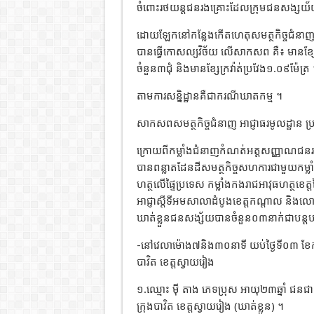
ចំពោះរថយន្តជនរងគ្រោះដែលក្រុមជនសង្សយ័យ
ដោយឡែកនៅកន្លែងកើតហេតុសមត្ថកិច្ចជំនាញ និងអ
បានធ្វើកោសល្យវិច័យ លើសាកសព គឺ៖ មានខ្
ចំនួន៣ជុំ និងមានខ្សែក្រវ៉ាត់ប្រវែង១.០៩ម៉ែត្រ
តាមការសន្និដ្ឋានគឺជាករណីឃាតកម្ម ។
សាកសពសមត្ថកិច្ចជំនាញ អាជ្ញាធរមូលដ្ឋាន ប្
ក្រោយពីកម្លាំងជំនាញកំណត់អត្តសញ្ញាណ
បានពន្លាតដែនដីសមត្ថកិច្ចសហការជាមួយកម្លាំង
ហត្ថលើផ្ទៃប្រទេស កម្លាំងកងរាជអាវុធហត្ថខេត
អាជ្ញាស្តីទីអមសាលាដំបូងខេត្តកណ្តាល និងលោក
ឃាត់ខ្លួនជនសង្ស័យបានចំនួន០៣នាក់ជាបន្តបន
-នៅវេលាម៉ោង៧និង៣០នាទី យប់ថ្ងៃទី០៣ ខែកក្
បាវិត ខេត្តស្វាយរៀង
១.ឈ្មោះ ម៉ី តាង ភេទប្រុស អាយុ២៣ឆ្នាំ ជនជាតិខ្ម
ក្រុងបាវិត ខេត្តស្វាយរៀង (ឃាត់ខ្លួន) ។