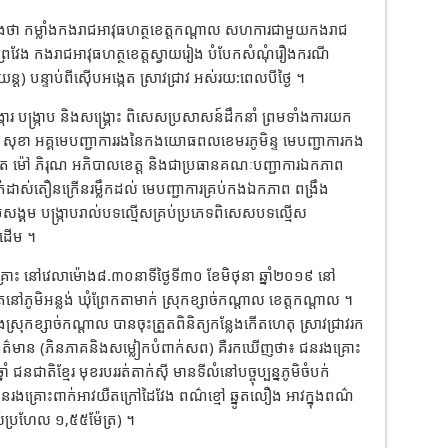
ឹងថា កម្លាំងកងរាជអាវុធហត្ថខេត្តកណ្តាល សហការជាមួយកងរាជ
តព្រៃវែង កងរាជអាវុធហត្ថខេត្តស្វាយរៀង បំបែកសំណុំរឿងករណី
្ត) បន្ទាប់ពីស៊ើបអង្កេត ស្រាវជ្រាវ អស់រយ:ពេលបីថ្ងៃ ។
ង្ការ បង្ក្រាប និងសង្គ្រោះ ពិសេសប្រសាសន៍ដឹកនាំ ព្រមទាំងការយក
 សៅ សុខា អគ្គមេបញ្ជាការរងនៃកងយោធពលខេមរភូមិន្ទ មេបញ្ជាការកង
ឌិត ម៉ៅ ភិរុណ អភិបាលខេត្ត និងជាប្រធានគណៈបញ្ជាការឯកភាព
ាស់តឿនក្រើនរម្លឹកដល់ មេបញ្ជាការគ្រប់កងឯកភាព ពង្រឹង
ាប់សង្គម បង្ក្រាបរាល់បទល្មើសគ្រប់ប្រភេទពិសេសបទល្មើស
ាដើម ។
ះ នៅវេលាម៉ោង៨.៣០នាទីថ្ងៃទី៣០ ខែមិថុនា ឆ្នាំ២០១៩ នៅ
ិតនៅភូមិអន្លង់ ឃុំព្រែកតាមាក់ ស្រុកខ្សាច់កណ្តាល ខេត្តកណ្តាល ។
្រុកខ្សាច់កណ្តាល បានចុះត្រួតពិនិត្យកន្លែងកើតហេតុ ស្រាវជ្រាវរក
មាន (ភិនភាគនិងសម្លៀកបំពាក់សព) គឺរកឃើញថា៖ ជនរងគ្រោះ
នជាតិខ្មែរ មុខរបររត់តាក់ស៊ី មានទីលំនៅបច្ចុប្បន្នភូមិចំបក់
ជនរងគ្រោះពាក់អាវយឺតក្រៅដៃវែង ពណ៌ខ្មៅ ឆ្នូតលឿង អាវក្នុងពណ៌
់ប្រហែល ១,៥៥ម៉ែត្រ) ។