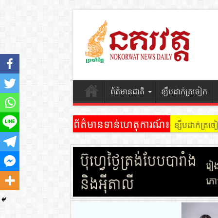
ព័ត៌មានជាតិ
ខ្សឹបដាក់ត្រចៀក
ព័ត៌មានទាន់ហេតុការណ៍៖
ខ្សឹបដាក់ត្រ