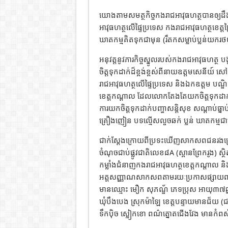
យោងតាមសមត្ថកិច្ចកងរាជអាវុធហត្ថបានឲ្យដ
អាវុធហត្ថលើផ្ទៃប្រទេស កងរាជអាវុធហត្ថខេត្
ឃាតកម្មគិតទុកជាមុន (រឹតកសម្លាប់ប្លន់យករថយន
អនុវត្តនូវភារកិច្ចស្នូលរបស់កងរាជអាវុធហត្ថ ប
ចិត្តទុកដាក់ដ៏ខ្ពង់ខ្ពស់ពីនាយឧត្តមសេនីយ៍
រាជអាវុធហត្ថលើផ្ទៃប្រទេស និងឯកឧត្តម បណ្
ខេត្តកណ្តាល ដែលលោកតែងតែយកចិត្តទុកដាក់ដ
ការយកចិត្តទុកដាក់បញ្ហាសន្តិសុខ សណ្តាប់ធ្ន
គ្រឿងញៀន បទល្មើសលួចឆក់ ប្លន់ ឃាតកម្មជ
ជាក់ស្តែងក្រោយពីប្រទះឃើញសាកសពជនរងគ្រោ
ចំណុចជាប់ផ្លូវជាតិលេខ៨A (ស្ពានព្រែករូង) ស្ថ
កម្លាំងជំនាញកងរាជអាវុធហត្ថខេត្តកណ្តាល និងស
អត្តសញ្ញាណសាកសពតាមរយៈប្រកាសផ្សាយពត៌
មានឈ្មោះ មឿក សុភណ្ឌ័ ភេទប្រុស អាយុ៣៧ឆ្នាំ ជ
ឃុំបឹងបេង ស្រុកម៉ាឡៃ ខេត្តបន្ទាយមានជ័យ (
ទឹកប៉ិច ស្លៀកខោ ពណ៌ត្នោតជើងវែង មានកំពស