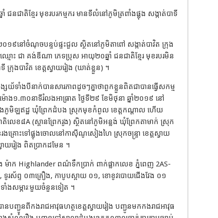
ំ ជនជាតិខ្មែរ មុខរបរកម្មករ មានទីលំនៅភូមិត្រពាំងផ្លុង សង្កាត់បាទី
ំ២០១៩នៅចំណុចបន្ទប់ផ្ទះជួល ស្ថិតនៅភូមិតាពៅ សង្កាត់បាវិត ក្រុង
្មោះ ជា គង់ឌីណា ភេទប្រុស អាយុ២០ឆ្នាំ ជនជាតិខ្មែរ មុខរបរមិន
 ក្រុងបាវិត ខេត្តស្វាយរៀង (ឃាត់ខ្លួន) ។
សយ័ទាំងបីនាក់បានសារភាពដូចៗគ្នាថាពួកខ្លួនពិតជាបានធ្វើសកម្ម
ម៉ោង១.៣០នាទីរំលងអាធ្រាត ថ្ងៃទី២៩ ខែមិថុនា ឆ្នាំ២០១៩ នៅ
្នុងភូមិឡឥដ្ឋ ឃុំព្រែកដំបង ស្រុកមុខកំពូល ខេត្តកណ្តាល ហើយ
A (ស្ពានព្រែករូង) ស្ថិតនៅភូមិអន្លង់ ឃុំព្រែកតាមាក់ ស្រុក
ងគ្រោះទៅផ្លុងចោលនៅកាសុីណូសៀងហៃ ស្រុកចន្ទ្រា ខេត្តស្វាយ
តស្វាយរៀង ពិតប្រាកដមែន ។
ង ម៉ាក Highlander ពណ៌ទឹកប្រាក់ ពាក់ផ្លាកលេខ ភ្នំពេញ 2AS-
, ទូរស័ព្ទ ០៣គ្រឿង, កាបូបស្ពាយ ០១, ខោខូវបោយជើងវែង ០១
រមទាំងសម្ភារៈមួយចំនួនទៀត ។
ាងបានបញ្ជូនពីកងរាជអាវុធហត្ថខេត្តស្វាយរៀង បញ្ជូនមកកងរាជអាវុធ
កសាងសំណុំរឿង បញ្ជូនទៅសាលាដំបូងខេត្តកណ្តាលចាត់ការតាមច្បាប់