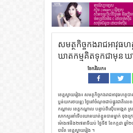
សមត្ថកិច្ចកងរាជអាវុធ
ឃាតកម្មគិតទុកជាមុន ឃាត
ចែករំលែក៖
ខេត្តស្វាយរៀង៖ សមត្ថកិច្ចកងរាជអាវុធហត្ថប
ប្លន់យករថយន្ត) ថ្ងៃនៅចំណុចជាប់ផ្លូវជាតិលេខ៨A
កណ្តាល ខេត្តកណ្តាល បន្ទាប់ពីស៊ើបអង្កេត ស្រ
សាកសួរនាំទើបឈានឃាត់ខ្លួនបានម្នាក់ ចុងក
ម៉ោង៧និង២៧នាទីយប់ ថ្ងៃទី៥ ខែកក្កដា ឆ្នាំ២
បាវិត ខេត្តស្វាយរៀង ។