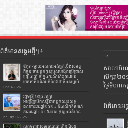
ព័ត៌មានសង្គមថ្មីៗ ៖
>
ឪពុក-ម្ដាយអស់ការអត់ធ្មត់,ប្ដឹងសមត្ថ
សាលាប៊ែលធ
កិច្ចឱ្យចាប់ខ្លួនកូនប្រុសបង្កើតប្រើប្រាស់
សិក្សា២
គ្រឿងញៀន ក្នុងករណីហិង្សាដោយ
ចេតនានិងគំរាមកំហែងថានឹងសម្លាប់
ថ្ងៃទី០៣ក
June 3, 2026
រដ្ឋមន្រ្តី​ នេត្រ​ ភក្ត្រា​
អញ្ជើញបើកសន្និបាតបូកសរុបលទ្ធ
ព័ត៌មានអន្
ផលការងារឆ្នាំ២០២៤ និងលើកទិសដៅ
ការងារឆ្នាំ២០២៥របស់​ក្រសួង​ព័ត៌មាន​
January 21, 2025
សកម្មភាពសម្តេចតេជោ ហ៊ុន សែន