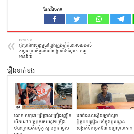
ចែករំលែក៖
Previous:
​ផ្ទះ​ប្រជាពលរដ្ឋ​មួយល្វែងត្រូវអគ្គិភ័យឆាបឆេះអស់
សម្ភារៈមួយចំនួនធំនៅ​សង្កាត់​បឹងទំពុន​២ ខណ្ឌ
មានជ័យ
រឿងទាក់ទង
លោក សក្កដា ប្រើប្រាស់គ្រឿងញៀន
ឃាត់ជនសង្ស័យម្នាក់លួច
បើកបរថយន្តបុករថយន្ត២គ្រឿង
ម៉ូតូ០១គ្រឿង នៅក្នុងមូលដ្ឋាន
ថយក្រោយកិនម៉ូតូ ស្លាប់កូន របួស
សង្កាត់ទឹកល្អក់ទី៣ ខណ្ឌទួលគោក