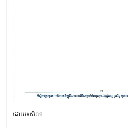
ដោយ៖សិលា