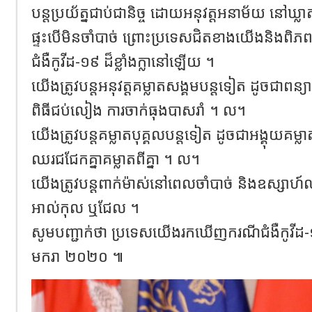
បន្តប្រយ័ត្នជាប់ជានិច្ច ដោយអនុវត្តអនាម័យ​ នៅឃ្លាត
ផ្ទះបេីមិនចាំបាច់​ ព្រោះប្រទេសជិតខាងយេីងនិងពិ
ជំងឺកូវីដ-១៩​ ដ៏ខ្លាំងក្លានៅឡេីយ​ ។
យេីងត្រូវបន្តអនុវត្តគម្លាតសង្គមបន្តទៀត​ ដូចជាពន្
ពិធីជប់លៀង​ ការចាក់ធុងបាសរាំ​ ។ ល។
យេីងត្រូវបន្តគម្លាតបុគ្គលបន្តទៀត​ ដូចជា​អង្គុយគម្លាតព
ឈរជជែកគ្នាគម្លាតពីគ្នា​ ។ ល។
យេីងត្រូវបន្តពាក់ម៉ាស់នៅពេលចាំបាច់​ និងឧស្សាហ
អាល់កុល​ ឬជែល​ ។
សូមបញ្ជាក់ថា​ ប្រទេសយេីងរកឃេីញករណីជំងឺកូវីដ-១
មករា​ ២០២០​ ៕