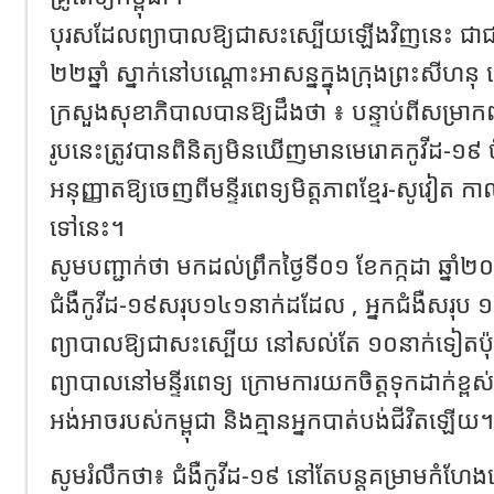
បុរសដែលព្យាបាលឱ្យជាសះស្បើយឡើងវិញនេះ ជាជន
២២ឆ្នាំ ស្នាក់នៅបណ្តោះអាសន្នក្នុងក្រុងព្រះសីហនុ 
ក្រសួងសុខាភិបាលបានឱ្យដឹងថា ៖ បន្ទាប់ពីសម្រ
រូបនេះត្រូវបានពិនិត្យមិនឃើញមានមេរោគកូវីដ-១៩ ច
អនុញ្ញាតឱ្យចេញពីមន្ទីរពេទ្យមិត្តភាពខ្មែរ-សូវៀត កា
ទៅនេះ។
សូមបញ្ជាក់ថា មកដល់ព្រឹកថ្ងៃទី០១ ខែកក្កដា ឆ្នា
ជំងឺកូវីដ-១៩សរុប១៤១នាក់ដដែល , អ្នកជំងឺសរុប
ព្យាបាលឱ្យជាសះស្បើយ នៅសល់តែ ១០នាក់ទៀតប៉ុ
ព្យាបាលនៅមន្ទីរពេទ្យ ក្រោមការយកចិត្តទុកដាក់ខ្ព
អង់អាចរបស់កម្ពុជា និងគ្មានអ្នកបាត់បង់ជីវិតឡើយ។
សូមរំលឹកថា៖ ជំងឺកូវីដ-១៩​ នៅតែបន្តគម្រាមកំហែងយេ