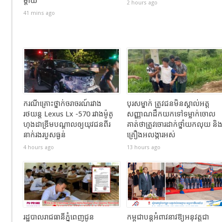
ម្ដាយ
2 hours ago
41 mins ago
ករណីគ្រោះថ្នាក់ចរាចរណ៍រវាង
បុរសម្នាក់ ត្រូវជនមិនស្គាល់អត្ត
រថយន្ត Lexus Lx -570 រវាងម៉ូតូ
សញ្ញាណដឹកយកទៅទម្លាក់ចោល
ហុងដាឌ្រីមបណ្ដាលឲ្យយុវជនពីរ
គាត់ថាត្រូវចោរដាក់ថ្នាំយកលុយ និ
នាក់រងរបួសធ្ងន់
គ្រឿងអលង្ការអស់
4 hours ago
13 hours ago
រដ្ឋបាលរាជធានីភ្នំពេញជូន
កម្ពុជាបន្តអំពាវនាវឱ្យអនុវត្តជា