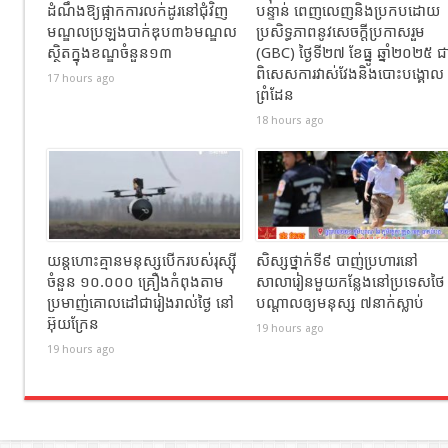
ដំណឹងឱ្យផ្អាកការលក់ដូរនៅជុំវិញ
បន្ទាន់ ពេញលេញនិងប្រកបដោយ
មណ្ឌលប្រឡងបាក់ឌុប៣៦មណ្ឌល
ប្រសិទ្ធភាពនូវសេចក្តីប្រកាសរួម
ស្ថិតក្នុងខណ្ឌចំនួន១៣
(GBC) ថ្ងៃទី២៧ ខែធ្នូ ឆ្នាំ២០២៥ ជ
ពិសេសការវាស់វែងនិងបោះបង្គោល
17 hours ago
ព្រំដែន
18 hours ago
យន្តហោះគ្មានមនុស្សបើករបស់រុស្ស៊ី
សិស្សថ្នាក់ទី៩ បាញ់ប្រហារនៅ
ចំនួន ១០.០០០ គ្រឿងកំពុងតាម
សាលារៀនមួយកន្លែងនៅប្រទេសថៃ
ប្រមាញ់គោលដៅជារៀងរាល់ថ្ងៃ នៅ
បណ្តាលឲ្យមនុស្ស ៧នាក់ស្លាប់
អ៊ុយក្រែន
19 hours ago
19 hours ago