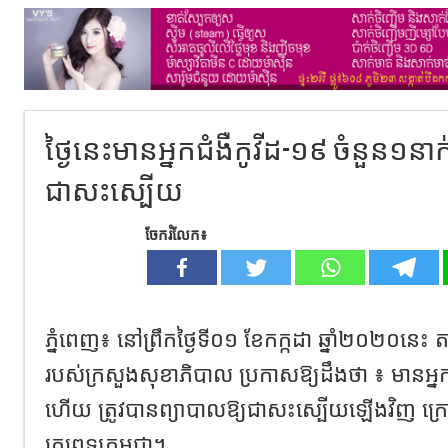
ថ្ងៃនេះមានអ្នកជំងឺកូវីដ-១៩ ចំនួន១នាក
ជាសះស្បើយ
ចែករំលែក៖
ភ្នំពេញ៖ នៅព្រឹកថ្ងៃទី០១ ខែកក្កដា ឆ្នាំ២០២០នេះ
របស់ក្រសួងសុខាភិបាល ប្រកាសឱ្យដឹងថា ៖ មានអ្នកជ
ហើយ ត្រូវបានព្យាបាលឱ្យជាសះស្បើយឡើងវិញ ក្រោមកិ
គ្រូពេទ្យកម្ពុជា។