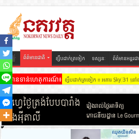
ព័ត៌មានជាតិ
ខ្សឹបដាក់ត្រចៀក
ទស្សនៈ
ព័ត៌មានអន្តរជា
ព័ត៌មានទាន់ហេតុការណ៍៖
ខ្សឹបដាក់ត្រចៀក ៖ អគារ Sky 31 នៅ