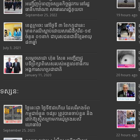
អញ្ជើញបំពេញទស្សនកិច្ចផ្លូវការ នៅរដ្ឋ
ធានីហាវ៉ាណា សាធារណរដ្ឋគុយបា
September 25, 2022
19 hours ago
ខេត្តក្រចេះ នៅថ្ងៃទី ៣ ខែកក្កដានេះ
មានករណីស្លាប់ដោយសារជំងឺកូវីដ-១៩
ចំនួន ០១នាក់ ជាបុរសជនជាតិខ្មែរអាយុ
៨៣ឆ្នាំ
July 3, 2021
សម្តេចតេជោ ហ៊ុន សែន អញ្ជើញជួ
បទីប្រឹក្សាពិសេសរបស់អគ្គលេខាធិការ
អង្គការសហប្រជាជាតិ
January 11, 2020
20 hours ago
ទស្សនៈ
ថ្ងៃនេះជា ថ្ងៃទី៥៨ហើយ ដែលវីរកងទ័ព
កម្ពុជាចំនួន ១៨រូប ត្រូវបានចាប់ខ្លួន និង
ដាក់ឱ្យស្ថិតក្រោមការឃុំគ្រងរបស់
យោធាថៃ
September 25, 2025
22 hours ago