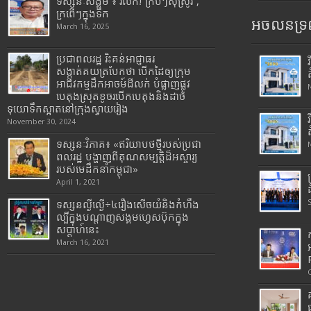
ទស្សនៈសង្គម ៖ រំលឹក! ក្របីៗស៊ីស្រូវ ,
ក្រពើៗក្នុងទឹក
អចលនទ្រព
March 16, 2025
ប្រជាពលរដ្ឋ រិះគន់អាជ្ញាធរ
សង្កាត់គយត្របែកថា បើកដៃឲ្យក្រុម
អាជីវកម្មដឹកអាចម៍ដីលក់ បំផ្លាញផ្លូវ
បេតុងស្រុតខូចរបើកបេតុងនិងដាច់
ទុយោទឹកស្អាតនៅក្រុងស្វាយរៀង
November 30, 2024
ទស្សនៈវិភាគ៖ «ឥរិយាបថថ្មីរបស់ប្រជា
ពលរដ្ឋ បង្ហាញពីគុណសម្បត្តិដ៏អស្ចារ្យ
របស់មេដឹកនាំកម្ពុជា»
April 1, 2021
ទស្សនល្ងីល្ងើ÷៤រឿងសើចយំនិងកំហឹង
ល្បីក្នុងបណ្តាញសង្គមហ្វេសប៊ុកក្នុង
សប្តាហ៍នេះ
March 16, 2021