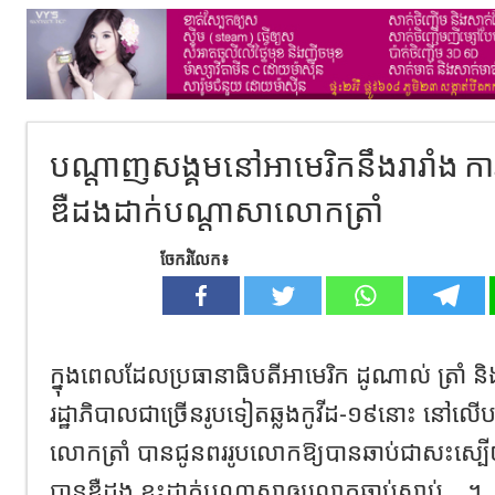
បណ្តាញសង្គមនៅអាមេរិក​នឹងរារាំង ការផ
ឌឺដង​​ដាក់បណ្តាសាលោកត្រាំ
ចែករំលែក៖
ក្នុងពេលដែលប្រធានាធិបតីអាមេរិក ដូណាល់ ត្រាំ និងភ
រដ្ឋាភិបាលជាច្រើនរូបទៀតឆ្លងកូវីដ​-១៩នោះ នៅលើបណ្
លោកត្រាំ បានជូនពររូបលោកឱ្យបានឆាប់ជាសះស្បើយ
បានឌឺដង ខ្លះដាក់បណ្តាសាឲ្យលោកឆាប់ស្លាប់​…។