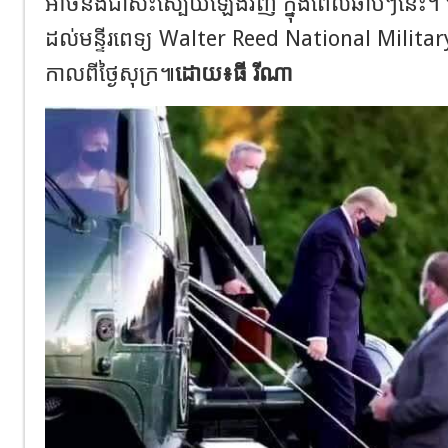
អាចនឹងជាសះស្បើយឡើងវិញ ក្នុងពេលឆាប់ៗនេះ។ លោ
ដល់មន្ទីរពេទ្យ Walter Reed National Milita
កាលពីថ្ងៃសុក្រ៕
ដោយ៖ធី រីណា