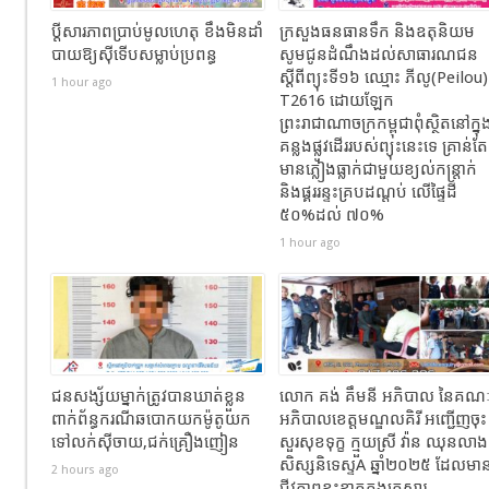
ប្ដីសារភាពប្រាប់មូលហេតុ ខឹងមិនដាំ
ក្រសួងធនធានទឹក និងឧតុនិយម
បាយឱ្យស៊ីទើបសម្លាប់ប្រពន្ធ
សូមជូនដំណឹងដល់សាធារណជន
ស្ដីពីព្យុះទី១៦ ឈ្មោះ ភីលូ(Peilou)
1 hour ago
T2616 ដោយឡែក
ព្រះរាជាណាចក្រកម្ពុជាពុំស្ថិតនៅក្នុ
គន្លងផ្លូវដើររបស់ព្យុះនេះទេ គ្រាន់តែ
មានភ្លៀងធ្លាក់ជាមួយខ្យល់កន្ត្រាក់
និងផ្គររន្ទះគ្របដណ្តប់ លើផ្ទៃដី
៥០%ដល់ ៧០%
1 hour ago
ជនសង្ស័យម្នាក់ត្រូវបានឃាត់ខ្លួន
លោក គង់ គឹមនី អភិបាល នៃគណ
ពាក់ព័ន្ធករណីឆបោកយកម៉ូតូយក
អភិបាលខេត្តមណ្ឌលគិរី អញ្ជើញចុះ
ទៅលក់ស៊ីចាយ,ជក់គ្រឿងញៀន
សួរសុខទុក្ខ ក្មួយស្រី វ៉ាន ឈុនលាង
សិស្សនិទេស្ទA ឆ្នាំ២០២៥ ដែលមា
2 hours ago
ជីវភាពខ្វះខាតក្នុងគ្រួសារ