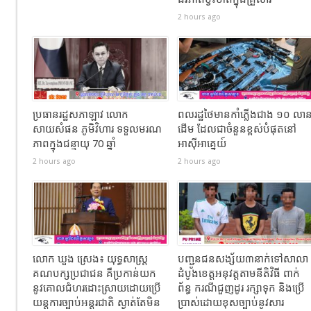
2 hours ago
ប្រធានរដ្ឋសភាឡាវ លោក
ពលរដ្ឋថៃមានកាំភ្លើងជាង ១០ លា
សាយសំផន ភូមិវិហារ ទទួលមរណ
ដើម ដែលជាចំនួនខ្ពស់បំផុតនៅ
ភាពក្នុងជន្មាយុ 70 ឆ្នាំ
អាស៊ីអាគ្នេយ៍
2 hours ago
2 hours ago
លោក ឃួង ស្រេង៖ យុទ្ធសាស្ត្រ
បញ្ជូនជនសង្ស័យ៣នាក់ទៅសាលា
គណបក្សប្រជាជន គឺប្រកាន់យក
ដំបូងខេត្តឣនុវត្តតាមនីតិវិធី ពាក់
នូវគោលជំហរដោះស្រាយដោយប្រើ
ព័ន្ធ ករណីជួញដូរ រក្សាទុក និងប្រើ
យន្តការច្បាប់អន្តរជាតិ ស្ងាត់តែមិន
ប្រាស់ដោយខុសច្បាប់នូវសារ