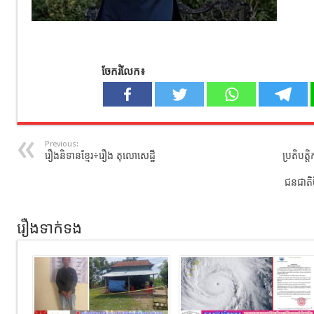
ចែករំលែក៖
Previous:
រឿងនិទានខ្មែរ÷រឿង តុលោ​សេដ្ឋី
ប្រតិបត្
ជនជាតិ
រឿងទាក់ទង