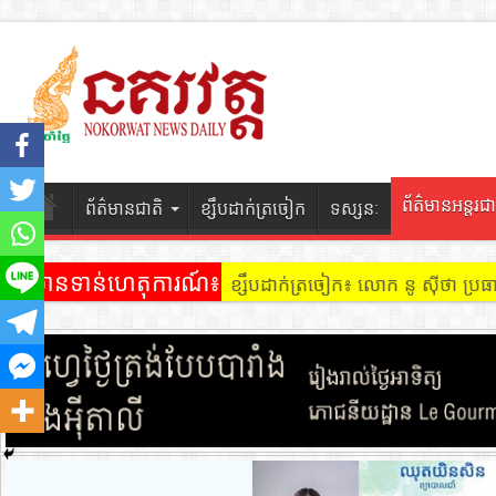
ព័ត៌មានអន្តរជា
ព័ត៌មានជាតិ
ខ្សឹបដាក់ត្រចៀក
ទស្សនៈ
ព័ត៌មានទាន់ហេតុការណ៍៖
ខ្សឹបដាក់ត្រចៀក ៖ អគារ Sky 31 នៅ