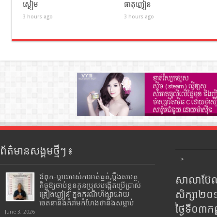
ស្ងៀម
ធាតុញៀន
3 hours ago
3 hours ago
ព័ត៌មានសង្គមថ្មីៗ ៖
>
ឪពុក-ម្ដាយអស់ការអត់ធ្មត់,ប្ដឹងសមត្ថ
សាលាប៊ែលធ
កិច្ចឱ្យចាប់ខ្លួនកូនប្រុសបង្កើតប្រើប្រាស់
សិក្សា២
គ្រឿងញៀន ក្នុងករណីហិង្សាដោយ
ចេតនានិងគំរាមកំហែងថានឹងសម្លាប់
ថ្ងៃទី០៣ក
June 3, 2026