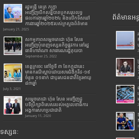
រដ្ឋមន្រ្តី​ នេត្រ​ ភក្ត្រា​
អញ្ជើញបើកសន្និបាតបូកសរុបលទ្ធ
ព័ត៌មានអន្
ផលការងារឆ្នាំ២០២៤ និងលើកទិសដៅ
ការងារឆ្នាំ២០២៥របស់​ក្រសួង​ព័ត៌មាន​
January 21, 2025
សកម្មភាពសម្តេចតេជោ ហ៊ុន សែន
អញ្ជើញបំពេញទស្សនកិច្ចផ្លូវការ នៅរដ្ឋ
ធានីហាវ៉ាណា សាធារណរដ្ឋគុយបា
September 25, 2022
ខេត្តក្រចេះ នៅថ្ងៃទី ៣ ខែកក្កដានេះ
មានករណីស្លាប់ដោយសារជំងឺកូវីដ-១៩
7
ចំនួន ០១នាក់ ជាបុរសជនជាតិខ្មែរអាយុ
៨៣ឆ្នាំ
July 3, 2021
សម្តេចតេជោ ហ៊ុន សែន អញ្ជើញជួ
បទីប្រឹក្សាពិសេសរបស់អគ្គលេខាធិការ
អង្គការសហប្រជាជាតិ
January 11, 2020
ទស្សនៈ