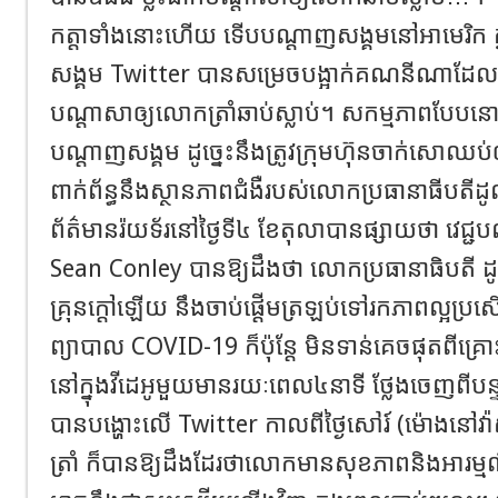
កត្តាទាំងនោះហើយ ទើប​បណ្តាញសង្គមនៅអាមេរិក 
សង្គម Twitter បានសម្រេចបង្អាក់គណនីណាដែលបា
បណ្តាសាឲ្យលោកត្រាំឆាប់ស្លាប់។ សកម្មភាពបែបនោះ
បណ្តាញសង្គម ដូច្នេះនឹងត្រូវក្រុមហ៊ុនចាក់សោឈប់
ពាក់ព័ន្ធនឹងស្ថានភាពជំងឺរបស់លោកប្រធានាធីបតីដូ
ព័ត៌មានរ៉យទ័រនៅថ្ងៃទី៤ ខែតុលាបានផ្សាយថា ​វេជ្
Sean Conley បានឱ្យដឹងថា លោកប្រធានាធិបតី ដ
គ្រុនក្ដៅឡើយ នឹងចាប់ផ្ដើមត្រឡប់ទៅរកភាពល្អប្រសើ
ព្យាបាល COVID-19 ក៏ប៉ុន្តែ មិនទាន់គេចផុតពីគ្រោះ
នៅក្នុងវីដេអូមួយមានរយៈពេល៤នាទី ថ្លែងចេញពីបន្ទប់
បានបង្ហោះលើ Twitter កាលពីថ្ងៃសៅរ៍ (ម៉ោងនៅ
ត្រាំ ក៏បានឱ្យដឹងដែរថាលោកមានសុខភាពនិងអារម្ម