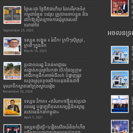
ថ្ងៃនេះជា ថ្ងៃទី៥៨ហើយ ដែលវីរកងទ័ព
កម្ពុជាចំនួន ១៨រូប ត្រូវបានចាប់ខ្លួន និង
ដាក់ឱ្យស្ថិតក្រោមការឃុំគ្រងរបស់
យោធាថៃ
September 25, 2025
អចលនទ្រព
ទស្សនៈសង្គម ៖ រំលឹក! ក្របីៗស៊ីស្រូវ ,
ក្រពើៗក្នុងទឹក
March 16, 2025
ប្រជាពលរដ្ឋ រិះគន់អាជ្ញាធរ
សង្កាត់គយត្របែកថា បើកដៃឲ្យក្រុម
អាជីវកម្មដឹកអាចម៍ដីលក់ បំផ្លាញផ្លូវ
បេតុងស្រុតខូចរបើកបេតុងនិងដាច់
ទុយោទឹកស្អាតនៅក្រុងស្វាយរៀង
November 30, 2024
ទស្សនៈវិភាគ៖ «ឥរិយាបថថ្មីរបស់ប្រជា
ពលរដ្ឋ បង្ហាញពីគុណសម្បត្តិដ៏អស្ចារ្យ
របស់មេដឹកនាំកម្ពុជា»
April 1, 2021
ទស្សនល្ងីល្ងើ÷៤រឿងសើចយំនិងកំហឹង
ល្បីក្នុងបណ្តាញសង្គមហ្វេសប៊ុកក្នុង