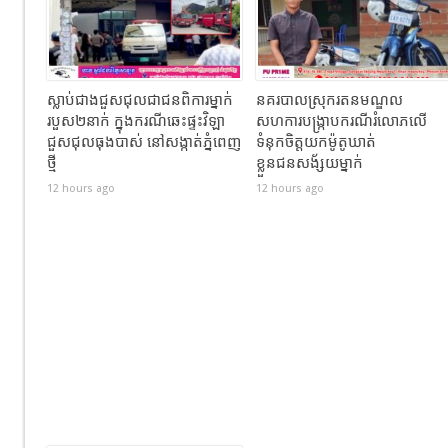
ស្លាប់ជាងជួសជុលជាជនពិការម្នាក់
នគរបាលស្រុករតនមណ្ឌល
របួស២នាក់ ក្នុងករណីឆេះផ្ទះវិឡា
សហការបង្រ្កាបករណីរំលោភលើ
ជួសជុលធុងបាស់ នៅសង្កាត់ភ្នំពេញ
ទំនុកចិត្តយកម៉ូតូឃាត់
ថ្មី
ខ្លួនជនសង័្សយម្នាក់
12 hours ago
12 hours ago