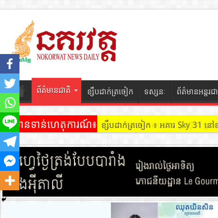
ព័ត៌មានជាតិ
ខ្សឹបដាក់ត្រចៀក
ទស្សនៈ
ព័ត៌មានអន្តរជា
ព័ត៌មានទាន់ហេតុការណ៍៖
ខ្សឹបដាក់ត្រចៀក ៖ អគារ Sky 31 នៅ