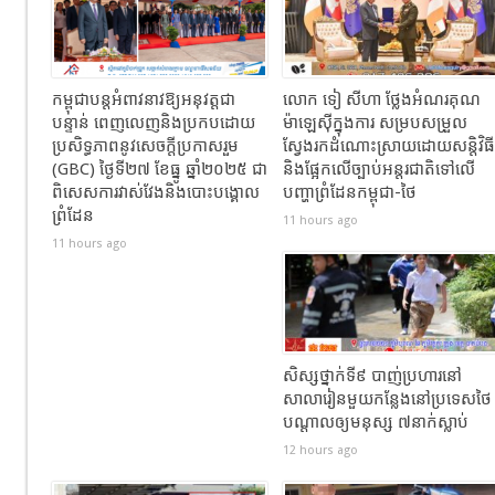
កម្ពុជាបន្តអំពាវនាវឱ្យអនុវត្តជា
លោក ទៀ សីហា ថ្លែងអំណរគុណ
បន្ទាន់ ពេញលេញនិងប្រកបដោយ
ម៉ាឡេស៊ីក្នុងការ សម្របសម្រួល
ប្រសិទ្ធភាពនូវសេចក្តីប្រកាសរួម
ស្វែងរកដំណោះស្រាយដោយសន្តិវិធី
(GBC) ថ្ងៃទី២៧ ខែធ្នូ ឆ្នាំ២០២៥ ជា
និងផ្អែកលើច្បាប់អន្តរជាតិទៅលើ
ពិសេសការវាស់វែងនិងបោះបង្គោល
បញ្ហាព្រំដែនកម្ពុជា-ថៃ
ព្រំដែន
11 hours ago
11 hours ago
សិស្សថ្នាក់ទី៩ បាញ់ប្រហារនៅ
សាលារៀនមួយកន្លែងនៅប្រទេសថៃ
បណ្តាលឲ្យមនុស្ស ៧នាក់ស្លាប់
12 hours ago