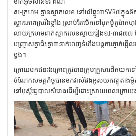
ម៉ាកអុិចសាន់ទ័រ ពណ៌
ស-ក្រហម គ្មានស្លាកលេខ នៅលើផ្លូវ៣SVR៧ក្នុងទិស
ស្ថានភាពស្រវឹងខ្លាំង ស្រាប់តែបើកទៅបុកម៉ូតូម៉ា
លាយក្រហមពាក់ស្លាកលេខស្វាយរៀង១I-៣៨៧៧
បញ្រ្ចាសគ្នាជិះគ្នា៣នាក់ពេញទំហឹងបង្កការភ្ញាក់ផ្អើ
ម្ដង។
ក្រោយមកជនរងគ្រោះត្រូវបានក្រុមគ្រួសារដឹកយកទៅសង
ចំណែកសមត្ថកិច្ចបានមកវាស់វែងអូសយកវត្ថុតាងម៉ូត
នៅប៉ុស្តិ៍រដ្ឋបាលសំរោងដើម្បីដោះស្រាយពេលក្រោយ