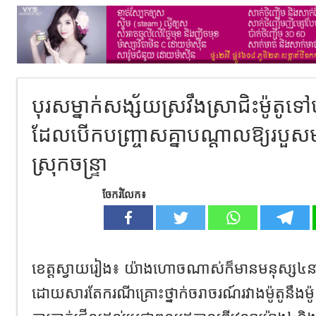
បុរសម្នាក់សង្ស័យស្រវឹងស្រាជិះម៉ូតូទ
ដែលបើកបញ្រ្ចាសគ្នាបណ្តាលឱ្យរបួស
ស្រុកចន្ទ្រា
ចែករំលែក៖
ខេត្តស្វាយរៀង៖ យ៉ាងហោចណាស់ក៏មានមនុស្ស៤នា
ដោយសារតែករណីគ្រោះថ្នាក់ចរាចរណ៍រវាងម៉ូតូនឹងម៉ូត