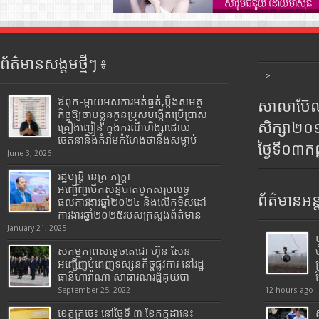
ព័ត៌មានសង្គមថ្មីៗ ៖
>
ឪពុក-ម្ដាយអស់ការអត់ធ្មត់,ប្ដឹងសមត្ថ
សាលាប៊ែលធ
កិច្ចឱ្យចាប់ខ្លួនកូនប្រុសបង្កើតប្រើប្រាស់
សិក្សា២
គ្រឿងញៀន ក្នុងករណីហិង្សាដោយ
ចេតនានិងគំរាមកំហែងថានឹងសម្លាប់
ថ្ងៃទី០៣ក
June 3, 2026
រដ្ឋមន្រ្តី​ នេត្រ​ ភក្ត្រា​
អញ្ជើញបើកសន្និបាតបូកសរុបលទ្ធ
ព័ត៌មានអន្
ផលការងារឆ្នាំ២០២៤ និងលើកទិសដៅ
ការងារឆ្នាំ២០២៥របស់​ក្រសួង​ព័ត៌មាន​
January 21, 2025
សកម្មភាពសម្តេចតេជោ ហ៊ុន សែន
អញ្ជើញបំពេញទស្សនកិច្ចផ្លូវការ នៅរដ្ឋ
ធានីហាវ៉ាណា សាធារណរដ្ឋគុយបា
September 25, 2022
12 hours ago
ខេត្តក្រចេះ នៅថ្ងៃទី ៣ ខែកក្កដានេះ