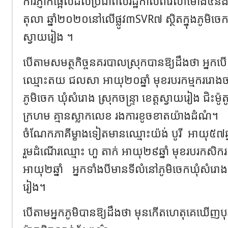
ការភ្ញាក់ផ្អើលដល់ប្រជាពលរដ្ឋកាលពីវេលាម៉ោង៤និ
តុលា ឆ្នាំ២០២០នៅលើផ្លូវ៣SVR៧ ស្ថិតក្នុងភូមិចេក ឃ
ស្វាយរៀង ។
បើតាមសមត្ថកិច្ចនគរបាលស្រុកបានឱ្យដឹងថា អ្នកបើក
ឈ្មោះតយ ជលសា អាយុ២០ឆ្នាំ មុខរបរកម្មកររោងចក្រ
ភូមិចេក ឃុំសំរោង ស្រុកចន្រ្ទា ខេត្តស្វាយរៀង ជិះម
ក្រហម គ្មានស្លាកលេខ រងការខូចខាតយ៉ាងដំណំ។
ចំណែកភាគីម្ខាងទៀតមានឈ្មោះយ៉ង់ បូរី អាយុ៥៧ឆ្ន
រួមដំណើរឈ្មោះ ហួ តាក់ អាយុ២៩ឆ្នាំ មុខរបរកសិករ
អាយុ២ឆ្នាំ អ្នកទាំងបីមានទីលំនៅភូមិចេកឃុំសំរោង ស្
រៀង។
បើតាមអ្នកភូមិបានឱ្យដឹងថា មុនកើតហេតុគេឃើញបុរស