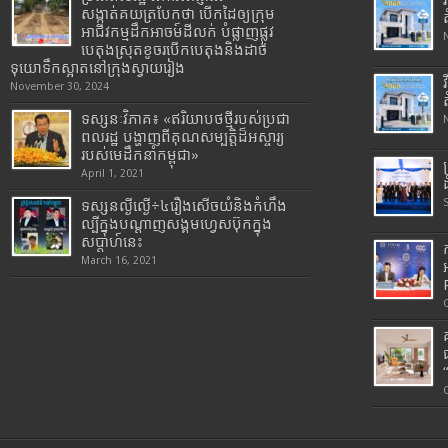
សង្កាត់គយត្របែកថា បើកដៃឲ្យក្រុម
អាជីវកម្មដឹកអាចម៍ដីលក់ បំផ្លាញផ្លូវ
បេតុងស្រុតខូចរបើកបេតុងនិងដាច់
ទុយោទឹកស្អាតនៅក្រុងស្វាយរៀង
November 30, 2024
ទស្សនៈវិភាគ៖ «ឥរិយាបថថ្មីរបស់ប្រជា
ពលរដ្ឋ បង្ហាញពីគុណសម្បត្តិដ៏អស្ចារ្យ
របស់មេដឹកនាំកម្ពុជា»
April 1, 2021
ទស្សនល្ងីល្ងើ÷៤រឿងសើចយំនិងកំហឹង
ល្បីក្នុងបណ្តាញសង្គមហ្វេសប៊ុកក្នុង
សប្តាហ៍នេះ
March 16, 2021