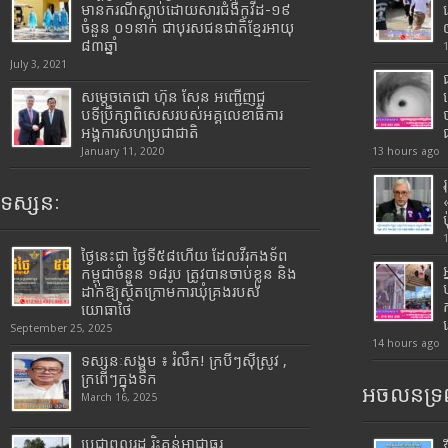
មានករណីស្លាប់ដោយសារជំងឺកូវីដ-១៩
ចំនួន ០១នាក់ ជាបុរសជនជាតិខ្មែរអាយុ
៨៣ឆ្នាំ
July 3, 2021
សម្តេចតេជោ ហ៊ុន សែន អញ្ជើញជួ
បទីប្រឹក្សាពិសេសរបស់អគ្គលេខាធិការ
អង្គការសហប្រជាជាតិ
January 11, 2020
13 hours ago
ទស្សនៈ
ថ្ងៃនេះជា ថ្ងៃទី៥៨ហើយ ដែលវីរកងទ័ព
កម្ពុជាចំនួន ១៨រូប ត្រូវបានចាប់ខ្លួន និង
ដាក់ឱ្យស្ថិតក្រោមការឃុំគ្រងរបស់
យោធាថៃ
September 25, 2025
14 hours ago
ទស្សនៈសង្គម ៖ រំលឹក! ក្របីៗស៊ីស្រូវ ,
ក្រពើៗក្នុងទឹក
អចលនទ្រព
March 16, 2025
ប្រជាពលរដ្ឋ រិះគន់អាជ្ញាធរ