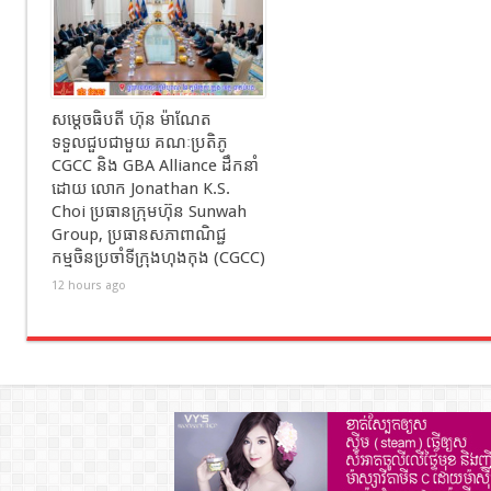
សម្ដេចធិបតី ហ៊ុន ម៉ាណែត
ទទួលជួបជាមួយ គណៈប្រតិភូ
CGCC និង GBA Alliance ដឹកនាំ
ដោយ លោក Jonathan K.S.
Choi ប្រធានក្រុមហ៊ុន Sunwah
Group, ប្រធានសភាពាណិជ្ជ
កម្មចិនប្រចាំទីក្រុងហុងកុង (CGCC)
12 hours ago