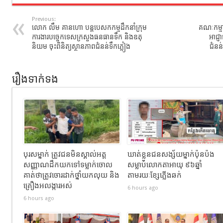
Previous:
លោក លឹម គានហោ បន្តបេសកកម្មដឹកនាំក្រុម
គណៈកម្មា
ការងារបច្ចេកទេសក្រសួងធនធានទឹក និងឧតុ
អាជ្ញ
និយម ចុះពិនិត្យស្ថានភាពជំនន់ទឹកភ្លៀង
ជំនន់
រឿងទាក់ទង
បុរសម្នាក់ ត្រូវជនមិនស្គាល់អត្ត
ឃាត់ខ្លួនជនសង្ស័យម្នាក់ប៉ុនប៉ង
សញ្ញាណដឹកយកទៅទម្លាក់ចោល
សម្លាប់លោកតាអាយុ ៩៦ឆ្នាំ
គាត់ថាត្រូវចោរដាក់ថ្នាំយកលុយ និង
តាមរយៈខ្សែភ្លើងឆក់
គ្រឿងអលង្ការអស់
6 hours ago
6 hours ago