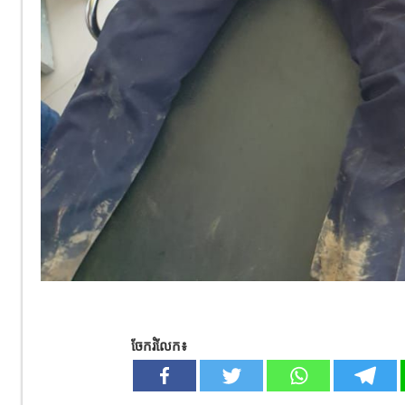
ចែករំលែក៖