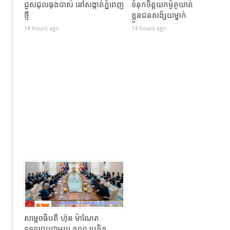
ជួសជុលធុងបាស់ នៅសង្កាត់ភ្នំពេញ
ទំនុកចិត្តយកម៉ូតូឃាត់
ថ្មី
ខ្លួនជនសង័្សយម្នាក់
14 hours ago
14 hours ago
សម្ដេចធិបតី ហ៊ុន ម៉ាណែត
ទទួលជួបជាមួយ គណៈប្រតិភូ