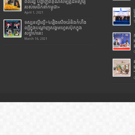
ពលរដ្ឋ បង្ហាញពីគុណសម្បត្តិដ៏អស្ចារ្យ
របស់មេដឹកនាំកម្ពុជា»
April 1, 2021
ទស្សនល្ងីល្ងើ÷៤រឿងសើចយំនិងកំហឹង
ល្បីក្នុងបណ្តាញសង្គមហ្វេសប៊ុកក្នុង
សប្តាហ៍នេះ
March 16, 2021