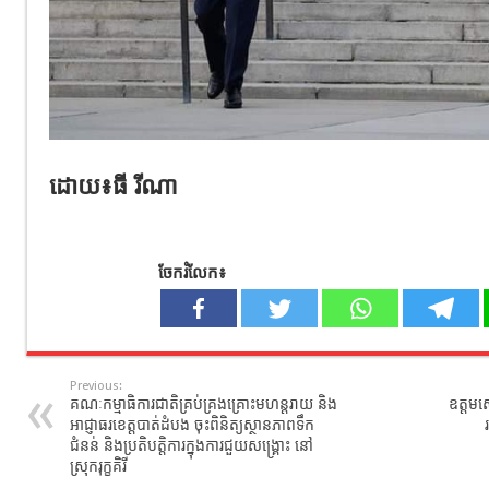
ដោយ៖ធី រីណា
ចែករំលែក៖
Previous:
គណៈកម្មាធិការជាតិគ្រប់គ្រងគ្រោះមហន្តរាយ និង
ឧត្តមស
អាជ្ញាធរខេត្តបាត់ដំបង ចុះពិនិត្យស្ថានភាពទឹក
ជំនន់ និងប្រតិបត្តិការក្នុងការជួយសង្គ្រោះ នៅ
ស្រុករុក្ខគិរី