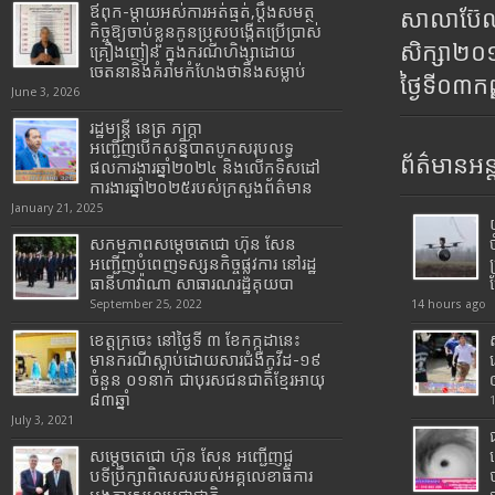
ឪពុក-ម្ដាយអស់ការអត់ធ្មត់,ប្ដឹងសមត្ថ
សាលាប៊ែលធ
កិច្ចឱ្យចាប់ខ្លួនកូនប្រុសបង្កើតប្រើប្រាស់
សិក្សា២
គ្រឿងញៀន ក្នុងករណីហិង្សាដោយ
ចេតនានិងគំរាមកំហែងថានឹងសម្លាប់
ថ្ងៃទី០៣ក
June 3, 2026
រដ្ឋមន្រ្តី​ នេត្រ​ ភក្ត្រា​
អញ្ជើញបើកសន្និបាតបូកសរុបលទ្ធ
ព័ត៌មានអន្
ផលការងារឆ្នាំ២០២៤ និងលើកទិសដៅ
ការងារឆ្នាំ២០២៥របស់​ក្រសួង​ព័ត៌មាន​
January 21, 2025
សកម្មភាពសម្តេចតេជោ ហ៊ុន សែន
អញ្ជើញបំពេញទស្សនកិច្ចផ្លូវការ នៅរដ្ឋ
ធានីហាវ៉ាណា សាធារណរដ្ឋគុយបា
September 25, 2022
14 hours ago
ខេត្តក្រចេះ នៅថ្ងៃទី ៣ ខែកក្កដានេះ
មានករណីស្លាប់ដោយសារជំងឺកូវីដ-១៩
ចំនួន ០១នាក់ ជាបុរសជនជាតិខ្មែរអាយុ
៨៣ឆ្នាំ
July 3, 2021
សម្តេចតេជោ ហ៊ុន សែន អញ្ជើញជួ
បទីប្រឹក្សាពិសេសរបស់អគ្គលេខាធិការ