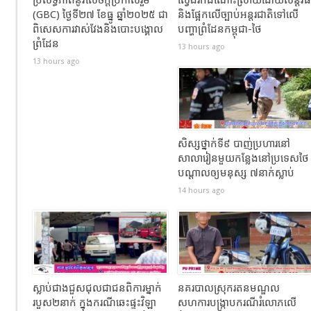
(GBC) ថ្ងៃទី២៧ ខែធ្នូ ឆ្នាំ២០២៥ ជា
និងផ្អែកលើច្បាប់អន្តរជាតិទៅលើ
ពិសេសការវាស់វែងនិងបោះបង្គោល
បញ្ហាព្រំដែនកម្ពុជា-ថៃ
ព្រំដែន
13 hours ago
13 hours ago
សិស្សថ្នាក់ទី៩ បាញ់ប្រហារនៅ
សាលារៀនមួយកន្លែងនៅប្រទេសថៃ
បណ្តាលឲ្យមនុស្ស ៧នាក់ស្លាប់
14 hours ago
ស្លាប់ជាងជួសជុលជាជនពិការម្នាក់
នគរបាលស្រុករតនមណ្ឌល
របួស២នាក់ ក្នុងករណីឆេះផ្ទះវិឡា
សហការបង្រ្កាបករណីរំលោភលើ