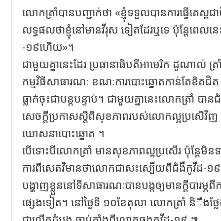
លោកត្រាំបានបញ្ជាក់ថា «ខ្ញុំ​ទទួលបានការធ្វើតេស្តជាថ្
លទ្ធផលថាខ្ញុំនៅមានវីរុស ទៀតដែរឬទេ ប៉ុន្តែពេលនេះខ្ញ
-១៩ហើយ»។
ជាមួយគ្នានេះដែរ ប្រធានាធិបតីអាមេរិក ដូណាល់ ត្រ
កម្មវិធីសាធារណៈ ខណៈការបោះឆ្នោតកាន់តែខិតជិ
ធ្លាក់ចុះជាបន្តបន្ទាប់​។ ជាមួយគ្នានេះលោកត្រាំ បានជំ
សេចក្តីប្រកាសស្តីពីសុខភាពរបស់លោកល្អប្រសើវិញ ដ
ឃោសនាបោះឆ្នោត ។
បើទោះបីលោកត្រាំ មានសុខភាពល្អប្រសើរ ប៉ុន្តែមិនទា
ការពីសេតវិមានថា​លោកជាសះស្បើយពីជំងឺកូវីដ​-១៩
បង្ហាញខ្លួន​នៅទីសាធារណៈបានបង្កឲ្យមានក្តីបារម្ភព
ផ្សេងទៀត​។ នៅថ្ងៃទី ១០​ខែតុលា លោកត្រាំ និឹងថ្ល
ជាលើកដំបូង ចាប់តាំងពីលោកឆ្លងកូវីដ​-១៩ ៕