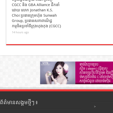
CGCC និង GBA Alliance ដឹកនាំ
ដោយ លោក Jonathan K.S.
Choi ប្រធានក្រុមហ៊ុន Sunwah
Group, ប្រធានសភាពាណិជ្ជ
កម្មចិនប្រចាំទីក្រុងហុងកុង (CGCC)
14 hours ago
ព័ត៌មានសង្គមថ្មីៗ ៖
>