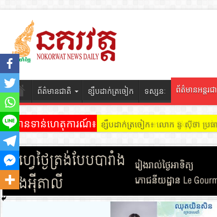
ព័ត៌មានអន្តរជា
ព័ត៌មានជាតិ
ខ្សឹបដាក់ត្រចៀក
ទស្សនៈ
ព័ត៌មានទាន់ហេតុការណ៍៖
ខ្សឹបដាក់ត្រចៀក ៖ អគារ Sky 31 នៅ