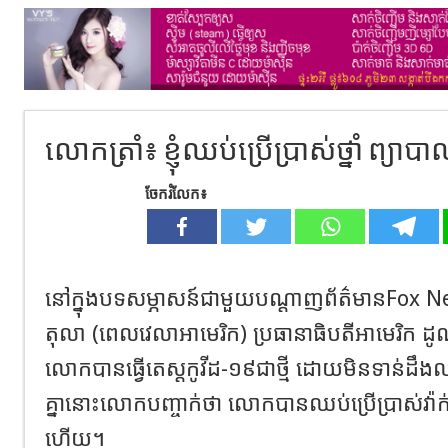
លោកត្រាំ៖ ខ្ញុំឈប់ប្រើប្រាស់ថ្នាំ ព្យា
ចែករំលែក៖
នៅក្នុងបទសម្ភាសន៍ជាមួយបណ្តាញព័ត៌មានFox Ne
តុលា (ពេលវេលាអាមេរិក) ប្រធានាធិបតីអាមេរិក ដូណ
លោកបានធ្វើតេស្តកូវីដ​-១៩ជាថ្មី ដោយមិនទាន់ដ
គ្នានោះលោកបញ្ចាក់ថា លោកបានឈប់ប្រើប្រាស់វ៉ាក់ស
ហើយ​។