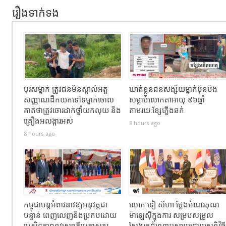
រឿងទាក់ទង
បុរសម្នាក់ ត្រូវជនមិនស្គាល់អត្ត
ឃាត់ខ្លួនជនសង្ស័យម្នាក់ប៉ុនប៉ង
សញ្ញាណដឹកយកទៅទម្លាក់ចោល
សម្លាប់លោកតាអាយុ ៩៦ឆ្នាំ
គាត់ថាត្រូវចោរដាក់ថ្នាំយកលុយ និង
តាមរយៈខ្សែភ្លើងឆក់
គ្រឿងអលង្ការអស់
8 hours ago
8 hours ago
កម្ពុជាបន្តអំពាវនាវឱ្យអនុវត្តជា
លោក ទៀ សីហា ថ្លែងអំណរគុណ
បន្ទាន់ ពេញលេញនិងប្រកបដោយ
ម៉ាឡេស៊ីក្នុងការ សម្របសម្រួល
ប្រសិទ្ធភាពនូវសេចក្តីប្រកាសរួម
ស្វែងរកដំណោះស្រាយដោយសន្តិវិធី