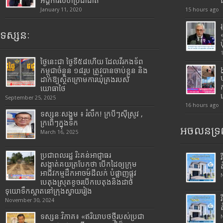
អង្គការសហប្រជាជាតិ
January 11, 2020
15 hours ago
ទស្សនៈ
ថ្ងៃនេះជា ថ្ងៃទី៥៨ហើយ ដែលវីរកងទ័ព
កម្ពុជាចំនួន ១៨រូប ត្រូវបានចាប់ខ្លួន និង
ដាក់ឱ្យស្ថិតក្រោមការឃុំគ្រងរបស់
យោធាថៃ
September 25, 2025
16 hours ago
ទស្សនៈសង្គម ៖ រំលឹក! ក្របីៗស៊ីស្រូវ ,
ក្រពើៗក្នុងទឹក
អចលនទ្រព
March 16, 2025
ប្រជាពលរដ្ឋ រិះគន់អាជ្ញាធរ
សង្កាត់គយត្របែកថា បើកដៃឲ្យក្រុម
អាជីវកម្មដឹកអាចម៍ដីលក់ បំផ្លាញផ្លូវ
បេតុងស្រុតខូចរបើកបេតុងនិងដាច់
ទុយោទឹកស្អាតនៅក្រុងស្វាយរៀង
November 30, 2024
ទស្សនៈវិភាគ៖ «ឥរិយាបថថ្មីរបស់ប្រជា