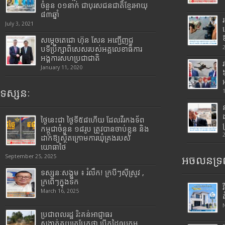
ចំនួន ០១នាក់ ជាបុរសជនជាតិខ្មែរអាយុ
៨៣ឆ្នាំ
July 3, 2021
សម្តេចតេជោ ហ៊ុន សែន អញ្ជើញជួ
បទីប្រឹក្សាពិសេសរបស់អគ្គលេខាធិការ
អង្គការសហប្រជាជាតិ
January 11, 2020
ទស្សនៈ
ថ្ងៃនេះជា ថ្ងៃទី៥៨ហើយ ដែលវីរកងទ័ព
កម្ពុជាចំនួន ១៨រូប ត្រូវបានចាប់ខ្លួន និង
ដាក់ឱ្យស្ថិតក្រោមការឃុំគ្រងរបស់
យោធាថៃ
September 25, 2025
អចលនទ្រព
ទស្សនៈសង្គម ៖ រំលឹក! ក្របីៗស៊ីស្រូវ ,
ក្រពើៗក្នុងទឹក
March 16, 2025
ប្រជាពលរដ្ឋ រិះគន់អាជ្ញាធរ
សង្កាត់គយត្របែកថា បើកដៃឲ្យក្រុម