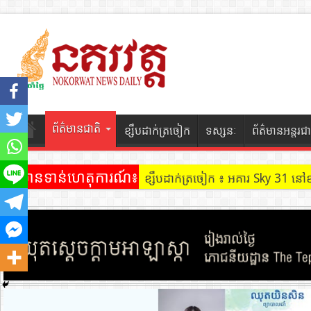
ព័ត៌មានជាតិ
ខ្សឹបដាក់ត្រចៀក
ទស្សនៈ
ព័ត៌មានអន្តរជា
ព័ត៌មានទាន់ហេតុការណ៍៖
ខ្សឹបដាក់ត្រចៀក ៖ អគារ Sky 31 នៅ