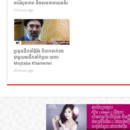
អប់រំសុខភាព និងសមភាពយេនឌ័រ
15 hours ago
ប្រមុខដឹកនាំអ៊ីរ៉ង់ ពិបាកទាក់ទង
ជាមួយមេដឹកនាំកំពូល លោក
Mojtaba Khamenei
20 hours ago