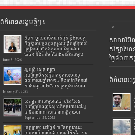
ព័ត៌មានសង្គមថ្មីៗ ៖
>
ឪពុក-ម្ដាយអស់ការអត់ធ្មត់,ប្ដឹងសមត្ថ
សាលាប៊ែលធ
កិច្ចឱ្យចាប់ខ្លួនកូនប្រុសបង្កើតប្រើប្រាស់
សិក្សា២
គ្រឿងញៀន ក្នុងករណីហិង្សាដោយ
ចេតនានិងគំរាមកំហែងថានឹងសម្លាប់
ថ្ងៃទី០៣ក
June 3, 2026
រដ្ឋមន្រ្តី​ នេត្រ​ ភក្ត្រា​
អញ្ជើញបើកសន្និបាតបូកសរុបលទ្ធ
ព័ត៌មានអន្
ផលការងារឆ្នាំ២០២៤ និងលើកទិសដៅ
ការងារឆ្នាំ២០២៥របស់​ក្រសួង​ព័ត៌មាន​
January 21, 2025
សកម្មភាពសម្តេចតេជោ ហ៊ុន សែន
អញ្ជើញបំពេញទស្សនកិច្ចផ្លូវការ នៅរដ្ឋ
ធានីហាវ៉ាណា សាធារណរដ្ឋគុយបា
September 25, 2022
ខេត្តក្រចេះ នៅថ្ងៃទី ៣ ខែកក្កដានេះ
មានករណីស្លាប់ដោយសារជំងឺកូវីដ-១៩