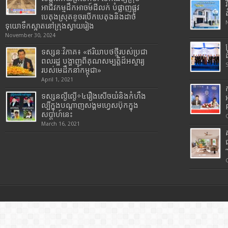
អាជីវកម្មដឹកអាចម៍ដីលក់ បំផ្លាញផ្លូវ
បេតុងស្រុតខូចរបើកបេតុងនិងដាច់
ទុយោទឹកស្អាតនៅក្រុងស្វាយរៀង
November 30, 2024
ទស្សនៈវិភាគ៖ «ឥរិយាបថថ្មីរបស់ប្រជា
ពលរដ្ឋ បង្ហាញពីគុណសម្បត្តិដ៏អស្ចារ្យ
របស់មេដឹកនាំកម្ពុជា»
April 1, 2021
ទស្សនល្ងីល្ងើ÷៤រឿងសើចយំនិងកំហឹង
ល្បីក្នុងបណ្តាញសង្គមហ្វេសប៊ុកក្នុង
សប្តាហ៍នេះ
March 16, 2021