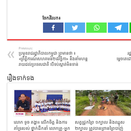
ចែករំលែក៖
Previous:
ប្រមុខរាជរដ្ឋាភិបាលកម្ពុជា ព្រមានថា ៖
រ
«ព្រឹត្តិការណ៍សហគមន៍២៨វិច្ឆិកា» នឹងនាំមហន្ត
ម្តេចតេ
រាយដល់ប្រទេសជាតិ បើទប់ស្កាត់មិនទាន់
រឿងទាក់ទង
លោក​ ទូច​ គង្គា៖​ លើកចិត្ត និងការ
សត្វជ្រូកព្រៃ ១ក្បាល និងឈ្លូស
គាំទ្ររបស់ ថ្នាក់ដឹកនាំ លោកគ្រូ-អ្នក
២ក្បាល​ ត្រូវបានព្រានព្រៃបាញ់