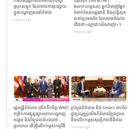
ការពារដីរដ្ឋពិសេសនៅឃុំបឹងល្វា
បំរុងសុខ (Surachart
ស្រុកសន្ទុក ដែលមានការចុះផ្សាយ
Bamrungsuk) អ្នកជំនាញផ្នែក
ក្នុងបណ្តាញសារព័ត៌មាន
ទំនាក់ទំនងអន្តរជាតិ និងសន្តិសុខ
របស់ប្រទេសថៃ ដែលមានចំណង
3 hours ago
ជើង​ថា «ស្វាដោះសំណាញ់!»។
5 hours ago
រដ្ឋមន្ត្រីព័ត៌មាន លើកទឹកចិត្ត WMC
ក្រសួងព័ត៌មាន និង Smart ចាប់ដៃ
ពង្រីកការផ្សព្វផ្សាយតាមបណ្តាញ
គ្នាប្រយុទ្ធប្រឆាំងព័ត៌មានក្លែងក្លាយ
សង្គម និងវិទ្យុដល់តំបន់ដាច់
និងលើកកម្ពស់សុវត្ថិភាពឌីជីថល
ស្រយាល ដើម្បីលើកកម្ពស់កម្មវិធី
16 hours ago