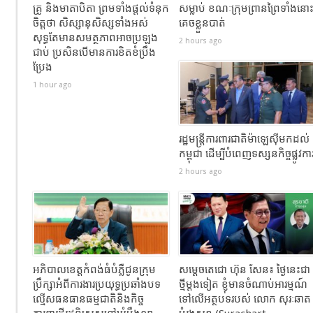
គ្រូ និងមាតាបិតា ព្រមទាំងផ្តល់ទំនុក
សម្លាប់​ ខណៈ​ក្រុមព្រានព្រៃទាំងនោ
ចិត្តថា សិស្សានុសិស្សទាំងអស់
គេចខ្លួនបាត់
សុទ្ធតែមានសមត្ថភាពអាចប្រឡង
2 hours ago
ជាប់ ប្រសិនបើមានការខិតខំប្រឹង
ប្រែង
1 hour ago
រដ្ឋមន្ត្រីការពារជាតិម៉ាឡេស៊ីមកដល់
កម្ពុជា ដើម្បីបំពេញទស្សនកិច្ចផ្លូវកា
2 hours ago
អភិបាលខេត្តកំពង់ធំបំភ្លឺជូនក្រុម
សម្តេចតេជោ ហ៊ុន សែន៖ ថ្ងៃនេះជា
ប្រឹក្សាអំពីការងារប្រយុទ្ធប្រឆាំងបទ
ថ្មីម្តងទៀត ខ្ញុំមានចំណាប់អារម្មណ៍
ល្មើសធនធានធម្មជាតិនិងកិច្ច
ទៅលើអត្ថបទរបស់ លោក សុរៈឆាត