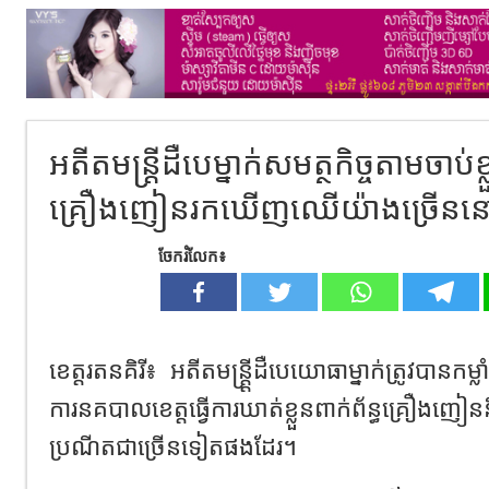
អតីតមន្រ្ដីដឺបេម្នាក់សមត្ថកិច្ចតាមចាប់ខ្
គ្រឿងញៀនរកឃើញឈើយ៉ាងច្រើននៅក្ន
ចែករំលែក៖
ខេត្តរតនគិរី៖ អតីតមន្ត្ដ្រីដឺបេយោធាម្នាក់ត្រូវបានកម្
ការនគបាលខេត្ដធ្វើការឃាត់ខ្លួនពាក់ព័ន្ធគ្រ
ប្រណីតជាច្រើនទៀតផងដែរ។