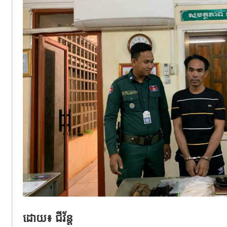
ដោយ៖ ជីវ័ន្ត