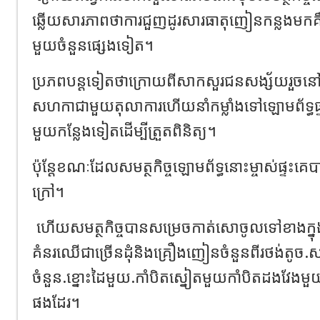
ឆ្លើយសារភាពថាការជួញដូរសារធាតុញៀនកន្លងមកគឺប
មួយចំនួនផ្សេងទៀត។
ប្រភពបន្តទៀតថាក្រោយពីសាកសួរជនសង្ស័យរួចនៅថ្ង
សហកាជាមួយតុលាការហើយនាំកម្លាំងទៅឡោមព័ទ្ធផ្ទះ
មួយកន្លែងទៀតដើម្បីត្រួតពិនិត្យ។
ប៉ុន្ដែខណៈដែលសមត្ថកិច្ចឡោមព័ទ្ធនោះម្ចាស់ផ្ទះគ
ក្រៅ។
ហើយសមត្ថកិច្ចបានសម្រេចកាត់សោចូលទៅខាងក្
គំនរឈើជាច្រើនដុំនិងគ្រឿងញៀនចំនួនពីរថង់តូច.សម្ភ
ចំនួន.ខ្នោះដៃមួយ.កាំបិតស្នៀតមួយកាំបិតដងវែងមួ
ផងដែរ។