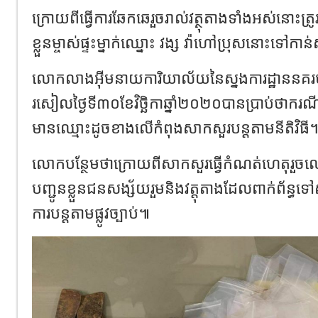
ក្រោយពីធ្វើការឆែកឆេរួចរាល់វត្ថុតាងទាំងអស់នោះត
ខ្លួនម្ចាស់ផ្ទះម្នាក់ឈ្នោះ វង្ស វ៉ាហៅប្រុសនោះទៅកាន់
លោកលាងអុីមនាយការិយាល័យនៃស្នងការដ្ឋាននគរប
រសៀលថ្ងៃទី៣០ខែវិច្ឆិកាឆ្នាំ២០២០បានប្រាប់ថាក
មានឈ្មោះដូចខាងលើកំពុងសាកសួរបន្ដតាមនីតិវិធី
លោកបន្ថែមថាក្រោយពីសាកសួរធ្វើកំណត់ហេតុរួ
បញ្ជូនខ្លួនជនសង្ស័យរួមនិងវត្ដុតាងដែលពាក់ព័ន្ធទៅ
ការបន្តតាមផ្លូវច្បាប់៕