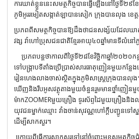
ការឃាត់ខ្លួននេះសមត្ថកិច្ចបានធ្វើឡើងនៅថ្ងៃទី២៩ខែ
ភូមិអូររមៀតសង្កាត់ឡាបានសៀក ក្រុងបានលុង ខេត្ដ
ប្រភពពីសមត្ថកិច្ចបានឱ្យដឹងថាជនសង្ស័យដែលឃាត
វង្ស វ៉ាហៅប្រុសជនជាតិខ្មែរអាយុ៤០ឆ្នាំមានទីលំនៅ
ប្រភពបន្តថាកាលពីថ្ងៃទី២៨ខែវិច្ឆិកាឆ្នាំ២០២០ក
ទៅបង្រ្កាបទីតាំងប្រើប្រាស់សារធាតុញៀនមួយកន្ល
រៀនហេងលាងចាស់ស្ថិតក្នុងភូមិសាស្រ្តក្រុងបាន
ឃើញនិងរឹបអូសវត្ថុតាងមួយចំនួនរួមមានថ្នាំញៀនមួ
ម៉ាកZOOMERមួយគ្រឿង ទូរស័ព្ទដៃមួយគ្រឿងនិងឈា
យុវជនម្នាក់ឈ្មោះ វាំងចាន់សុវណ្ណហៅក្ដឹបញ្ជូនទៅស
ដើម្បីសាកសួរ។
ក្រោយពីធ្វើការសាកសួរទៅនៅចំពោះមុខសមត្ថកិច