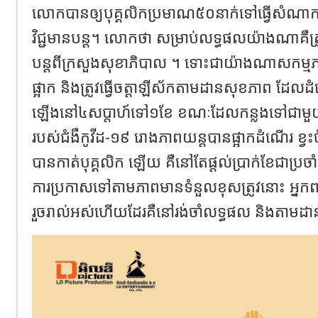
លោកបានឲ្យបុគ្គលិកប្រមាណ៥០នាក់ទៅធ្វើសំណាកដ
វិជ្ជមានបន្ត។ លោកថា សម្រាប់លទ្ធផលយ៉ាងណាគឺត្រូ
បន្តពីក្រសួងសុខាភិបាល ។ ទោះជាយ៉ាងណាសកម្មភ
ផ្អាក និងត្រូវធ្វើចត្តាឡីស័កតាមដានសុខភាព ដែលដ
ឡើងនៅ៤សប្តាហ៍ទៅ១ខែ ខណៈដែលកន្លងទៅជាមួយ
របស់ជំងឺកូវីដ-១៩ រោងភាពយន្តបានផ្អាកដំណើរ ខ្វះច
បានកាត់បុគ្គលិក ឡើយ គឺនៅតែផ្តល់ប្រាក់ខែជាប
ការប្រកាសទៅតាមភាពមានទំនួលខុសត្រូវនោះ អ្នកពា
រួចរាល់អស់ហើយដែរគឺនៅរង់ចាំលទ្ធផល និងតាមដ