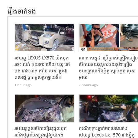
រឿងទាក់ទង
រថយន្ដ LEXUS LX570 បេីកបុក
លោក សក្កដា ប្រើប្រាស់គ្រឿងញៀន
រទេះ លក់ គុយទាវ ហេីយ បន្ត ទៅ
បើកបរថយន្តបុករថយន្ត២គ្រឿង
បុក រោង លក់ ឥវ៉ាន់ របស់ ប្រជា
ថយក្រោយកិនម៉ូតូ ស្លាប់កូន របួស
ពលរដ្ឋ ធ្លាកចូលប្រឡាយទឹក
ម្ដាយ
1 hour ago
2 hours ago
រថយន្តព្រូសបើកលឿនជ្រុលបុក
ករណីគ្រោះថ្នាក់ចរាចរណ៍រវាង
របាំងថ្នពុះចែកទ្រូងផ្លូវមួយកង់
រថយន្ត Lexus Lx -570 រវាងម៉ូតូ