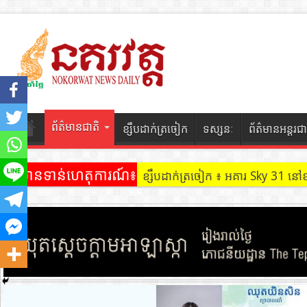
ព័ត៌មានជាតិ
ខ្សឹបដាក់ត្រចៀក
ទស្សនៈ
ព័ត៌មានអន្តរជា
ព័ត៌មានទាន់ហេតុការណ៍៖
ខ្សឹបដាក់ត្រចៀក ៖ អគារ Sky 31 នៅ