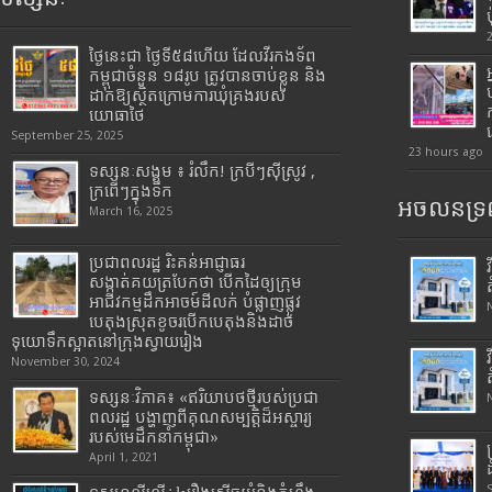
ថ្ងៃនេះជា ថ្ងៃទី៥៨ហើយ ដែលវីរកងទ័ព
កម្ពុជាចំនួន ១៨រូប ត្រូវបានចាប់ខ្លួន និង
ដាក់ឱ្យស្ថិតក្រោមការឃុំគ្រងរបស់
យោធាថៃ
September 25, 2025
23 hours ago
ទស្សនៈសង្គម ៖ រំលឹក! ក្របីៗស៊ីស្រូវ ,
ក្រពើៗក្នុងទឹក
អចលនទ្រព
March 16, 2025
ប្រជាពលរដ្ឋ រិះគន់អាជ្ញាធរ
សង្កាត់គយត្របែកថា បើកដៃឲ្យក្រុម
អាជីវកម្មដឹកអាចម៍ដីលក់ បំផ្លាញផ្លូវ
បេតុងស្រុតខូចរបើកបេតុងនិងដាច់
ទុយោទឹកស្អាតនៅក្រុងស្វាយរៀង
November 30, 2024
ទស្សនៈវិភាគ៖ «ឥរិយាបថថ្មីរបស់ប្រជា
ពលរដ្ឋ បង្ហាញពីគុណសម្បត្តិដ៏អស្ចារ្យ
របស់មេដឹកនាំកម្ពុជា»
April 1, 2021