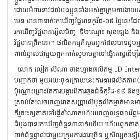
ដោយអំពាវនាវដល់បងប្អូនទាំងអស់គ្នាក្រុមការងាររ
មេន មាន៣នាក់រកឃើញវិជ្ជមានកូវីដ-១៩ ថ្ងៃនេះដ
រកឃើញវិជ្ជមានម្សិលមិញ
ទី២ឈ្មោះ សុខឡេង និង
វិជ្ជមានព្រឹកនេះ។ ផលិតកម្មក៏សូមអ្នកដែលបានជួប
ពាល់ផ្ទាល់ជាមួយពួកគាត់សូមមេត្តាទៅធ្វើតេស្តដើម្
លោក លៀក លីណា ចាងហ្វាងផលិកម្ម LD Ent
បញ្ជាក់ថា មួយរយៈចុងក្រោយនេះការងារផលិតភាពយ
ប៉ុណ្ណោះព្រោះតែការបង្ការពីការឆ្លងជំងឺកូវីដ-១៩ និងប្រុង
ស្រាប់តែលេចចេញរោគសញ្ញាលើបុគ្គលិកម្នាក់មានអាក
ក៏រួតរះឲ្យគាត់ទៅធ្វើសំណាកហើយចេញលទ្ធផលវិជ្ជ
ដំបូងបានរកឃើញចំនួន៣នាក់ហើយ ហើយពួកគាត់គឺជ
ពាក់ព័ន្ធផ្ទាល់ជាមួយក្រុមការងារច្រើន ឬសិល្បក