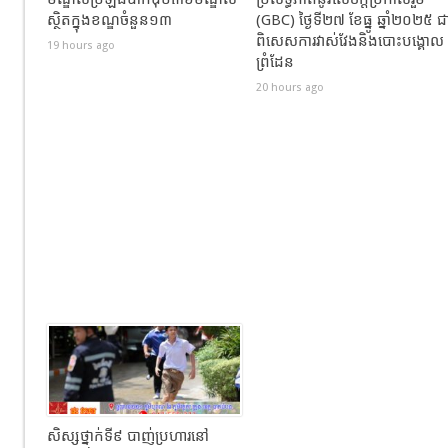
ស្ថិតក្នុងខណ្ឌចំនួន១៣
(GBC) ថ្ងៃទី២៧ ខែធ្នូ ឆ្នាំ២០២៥ ជ
ពិសេសការវាស់វែងនិងបោះបង្គោល
19 hours ago
ព្រំដែន
20 hours ago
សិស្សថ្នាក់ទី៩ បាញ់ប្រហារនៅ