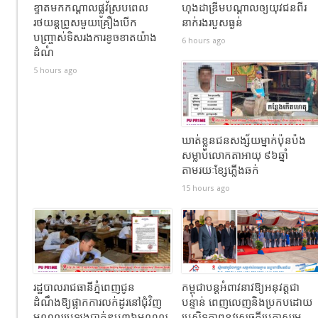
ខ្ទាតមកកណ្តាលផ្លូវស្របពេល
ហុងដាឌ្រីមបណ្ដាលឲ្យយុវជនពីរ
រថយន្តព្រូសមួយគ្រឿងបើក
នាក់រងរបួសធ្ងន់
បញ្ច្រាស់ទិសរងការខូចខាតយ៉ាង
6 hours ago
ដំណំ
5 hours ago
ឃាត់ខ្លួនជនសង្ស័យម្នាក់ប៉ុនប៉ង
សម្លាប់លោកតាអាយុ ៩៦ឆ្នាំ
តាមរយៈខ្សែភ្លើងឆក់
15 hours ago
រដ្ឋបាលរាជធានីភ្នំពេញជូន
កម្ពុជាបន្តអំពាវនាវឱ្យអនុវត្តជា
ដំណឹងឱ្យផ្អាកការលក់ដូរនៅជុំវិញ
បន្ទាន់ ពេញលេញនិងប្រកបដោយ
មណ្ឌលប្រឡងបាក់ឌុប៣៦មណ្ឌល
ប្រសិទ្ធភាពនូវសេចក្តីប្រកាសរួម