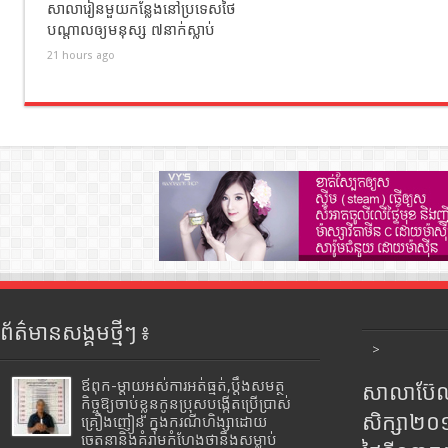
សាលារៀនមួយកន្លែងនៅប្រទេសថៃ
បណ្តាលឲ្យមនុស្ស ៧នាក់ស្លាប់
21 hours ago
ព័ត៌មានសង្គមថ្មីៗ ៖
>
ឪពុក-ម្ដាយអស់ការអត់ធ្មត់,ប្ដឹងសមត្ថ
សាលាប៊ែលធ
កិច្ចឱ្យចាប់ខ្លួនកូនប្រុសបង្កើតប្រើប្រាស់
សិក្សា២
គ្រឿងញៀន ក្នុងករណីហិង្សាដោយ
ចេតនានិងគំរាមកំហែងថានឹងសម្លាប់