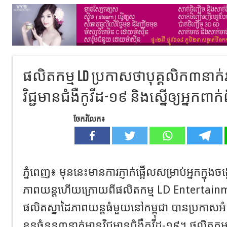
ផលិតកម្ម LD ប្រកាសថាបុគ្គលិក៣នាក
វិជ្ជមានជំងឺកូវីដ-១៩ និងស្នើឲ្យអ្នកពា
ចែករំលែក៖
ភ្នំពេញ៖ មុននេះមានការភ្ញាក់ផ្អើលសម្រាប់អ្នកក្នុង
ភាពយន្តហើយក្រោយពីផលិតកម្ម LD Entertain
ផលិតស្នាដៃភាពយន្តធំមួយនៅកម្ពុជា បានប្រកាសអ
ខ្លួនចំនួន៣នាក់មានវិជ្ជមានជំងឺកូវីដ-១៩។ ផលិតកម្