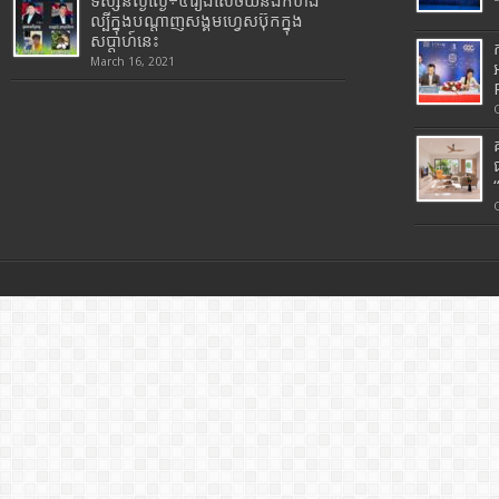
ទស្សនល្ងីល្ងើ÷៤រឿងសើចយំនិងកំហឹង
ល្បីក្នុងបណ្តាញសង្គមហ្វេសប៊ុកក្នុង
សប្តាហ៍នេះ
March 16, 2021