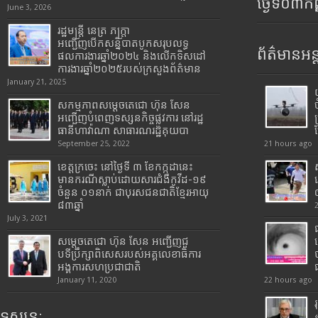
ថ្ងៃទី០៣ក
June 3, 2026
រដ្ឋមន្រ្តី​ នេត្រ​ ភក្ត្រា​
អញ្ជើញបើកសន្និបាតបូកសរុបលទ្ធ
ព័ត៌មានអន្
ផលការងារឆ្នាំ២០២៤ និងលើកទិសដៅ
ការងារឆ្នាំ២០២៥របស់​ក្រសួង​ព័ត៌មាន​
January 21, 2025
សកម្មភាពសម្តេចតេជោ ហ៊ុន សែន
អញ្ជើញបំពេញទស្សនកិច្ចផ្លូវការ នៅរដ្ឋ
ធានីហាវ៉ាណា សាធារណរដ្ឋគុយបា
September 25, 2022
21 hours ago
ខេត្តក្រចេះ នៅថ្ងៃទី ៣ ខែកក្កដានេះ
មានករណីស្លាប់ដោយសារជំងឺកូវីដ-១៩
ចំនួន ០១នាក់ ជាបុរសជនជាតិខ្មែរអាយុ
៨៣ឆ្នាំ
July 3, 2021
សម្តេចតេជោ ហ៊ុន សែន អញ្ជើញជួ
បទីប្រឹក្សាពិសេសរបស់អគ្គលេខាធិការ
អង្គការសហប្រជាជាតិ
January 11, 2020
22 hours ago
ទស្សនៈ