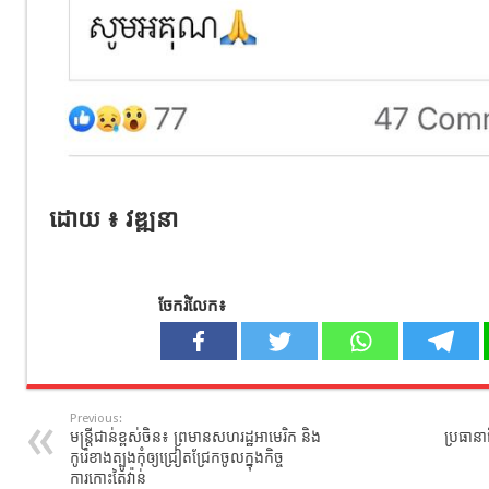
ដោយ ៖ វឌ្ឍនា
ចែករំលែក៖
Previous:
មន្រ្តី​ជាន់ខ្ពស់​ចិន៖​ ព្រមានសហរដ្ឋអាមេរិក និង
ប្រធានាធ
កូរ៉េខាងត្បូងកុំឲ្យជ្រៀតជ្រែកចូលក្នុងកិច្ច
ការកោះតៃវ៉ាន់