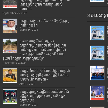
កម្ពុជាចំនួន ១៨រូប ត្រូវបានចាប់ខ្លួន និង
ដាក់ឱ្យស្ថិតក្រោមការឃុំគ្រងរបស់
យោធាថៃ
September 25, 2025
អចលនទ្រព
ទស្សនៈសង្គម ៖ រំលឹក! ក្របីៗស៊ីស្រូវ ,
ក្រពើៗក្នុងទឹក
March 16, 2025
ប្រជាពលរដ្ឋ រិះគន់អាជ្ញាធរ
សង្កាត់គយត្របែកថា បើកដៃឲ្យក្រុម
អាជីវកម្មដឹកអាចម៍ដីលក់ បំផ្លាញផ្លូវ
បេតុងស្រុតខូចរបើកបេតុងនិងដាច់
ទុយោទឹកស្អាតនៅក្រុងស្វាយរៀង
November 30, 2024
ទស្សនៈវិភាគ៖ «ឥរិយាបថថ្មីរបស់ប្រជា
ពលរដ្ឋ បង្ហាញពីគុណសម្បត្តិដ៏អស្ចារ្យ
របស់មេដឹកនាំកម្ពុជា»
April 1, 2021
ទស្សនល្ងីល្ងើ÷៤រឿងសើចយំនិងកំហឹង
ល្បីក្នុងបណ្តាញសង្គមហ្វេសប៊ុកក្នុង
សប្តាហ៍នេះ
March 16, 2021