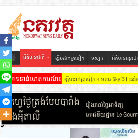
ព័ត៌មានជាតិ
ខ្សឹបដាក់ត្រចៀក
ទស្សនៈ
ព័ត៌មានអន្តរជា
ព័ត៌មានទាន់ហេតុការណ៍៖
ខ្សឹបដាក់ត្រចៀក ៖ អគារ Sky 31 នៅ