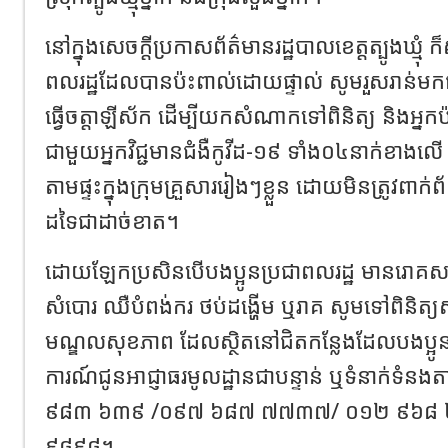
នៅក្នុងសេចក្តីប្រកាសព័ត៌មានរដ្ឋបាលខេត្តត្បូងឃ្មុំ
ពលរដ្ឋដែលបានប៉ះពាល់ដោយផ្ទាល់ សូមរួសរាន់មកជួប
ធ្វើចត្តាឡីស័ក ដើម្បីយកសំណាកទៅពិនិត្យ និងអ
ជាមួយអ្នកវិជ្ជមានជំងឺកូវីដ-១៩ ទាំង០៤នាក់ខាងលើ ស
តាមផ្ទះក្នុងក្រុមគ្រួសាររៀងៗខ្លួន ដោយមិនត្រូវពាក់ព
ដទៃជាដាច់ខាត។
ដោយឡែក​ប្រសិនបើបងប្អូនប្រជាពលរដ្ឋ មានរោគសញ
សំបោរ ឈឺបំពង់ករ ថប់ដង្ហើម ឬរាគ សូមទៅពិនិត្យ
មណ្ឌលសុខភាព ដែលស្ថិតនៅជិតកន្លែងដែលបងប្អូន
ការណ៍ជូនអាជ្ញាធរមូលដ្ឋានជាបន្ទាន់ ឬទំនាក់ទំន
៩៨៣ ៦៣៩ /០៩៧ ៦៨៧ ៧៧៣៧/ ០១២ ៩៦៨ 
៩៨៩៨។