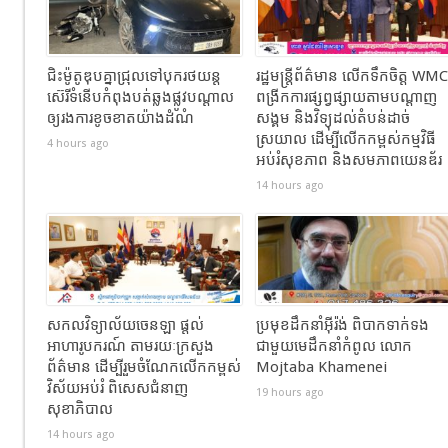
ជិះម៉ូតូឌុបគ្នាជ្រុលទៅបុករថយន្ត
រដ្ឋមន្ត្រីព័ត៌មាន លើកទឹកចិត្ត WMC
ស៊េរីទំនើបកំពុងបត់ឆ្លងផ្លូវបណ្តាល
ពង្រីកការផ្សព្វផ្សាយតាមបណ្តាញ
ឲ្យរងការខូចខាតយ៉ាងដំណំ
សង្គម និងវិទ្យុដល់តំបន់ដាច់
ស្រយាល ដើម្បីលើកកម្ពស់កម្មវិធី
4 hours ago
អប់រំសុខភាព និងសមភាពយេនឌ័រ
14 hours ago
សកលវិទ្យាល័យចេនឡា ផ្តល់
ប្រមុខដឹកនាំអ៊ីរ៉ង់ ពិបាកទាក់ទង
អាហារូបករណ៍ តាមរយៈក្រសួង
ជាមួយមេដឹកនាំកំពូល លោក
ព័ត៌មាន ដើម្បីរួមចំណែកលើកកម្ពស់
Mojtaba Khamenei
វិស័យអប់រំ ពិសេសជំនាញ
19 hours ago
សុខាភិបាល
14 hours ago