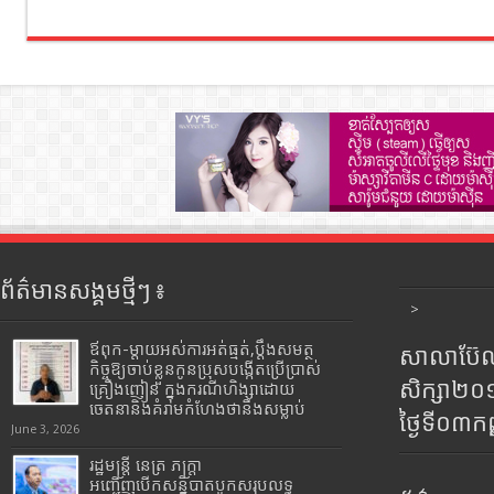
ព័ត៌មានសង្គមថ្មីៗ ៖
>
ឪពុក-ម្ដាយអស់ការអត់ធ្មត់,ប្ដឹងសមត្ថ
សាលាប៊ែលធ
កិច្ចឱ្យចាប់ខ្លួនកូនប្រុសបង្កើតប្រើប្រាស់
សិក្សា២
គ្រឿងញៀន ក្នុងករណីហិង្សាដោយ
ចេតនានិងគំរាមកំហែងថានឹងសម្លាប់
ថ្ងៃទី០៣ក
June 3, 2026
រដ្ឋមន្រ្តី​ នេត្រ​ ភក្ត្រា​
អញ្ជើញបើកសន្និបាតបូកសរុបលទ្ធ