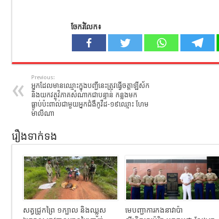
ចែករំលែក៖
Previous:
អ្នកដែលមានឈ្មោះក្នុងបញ្ជីនេះត្រូវធ្វើចត្តាឡីស័ក
និងយកវត្ថុវិភាគសំណាកជាបន្ទាន់ កន្លងមក
ធ្លាប់ប៉ះពាល់ជាមួយអ្នកជំងឺកូវីដ-១៩ឈ្មោះ ហែម
ម៉ាលីណា
រឿងទាក់ទង
សត្វជ្រូកព្រៃ ១ក្បាល និងឈ្លូស
មេបញ្ជាការកងនាវាប៉ា