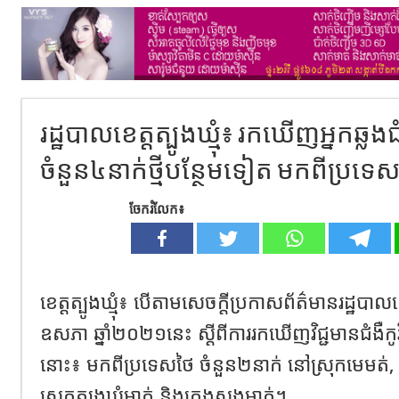
រដ្ឋបាលខេត្តត្បូងឃ្មុំ៖ រកឃើញអ្នកឆ្លង
ចំនួន៤នាក់ថ្មីបន្ថែមទៀត មកពីប្រទេស
ចែករំលែក៖
ខេត្ត​ត្បូងឃ្មុំ៖ បើតាមសេចក្តីប្រកាសព័ត៌មានរដ្ឋបាលខេ
ឧសភា ឆ្នាំ២០២១នេះ​ ស្តីពីការរកឃើញវិជ្ជមានជំងឺកូវ
នោះ៖ មកពីប្រទេសថៃ ចំនួន២នាក់ នៅស្រុកមេមត់,​
ស្រុកត្បូងឃ្មុំម្នាក់ និងក្រុងសួងម្នាក់។