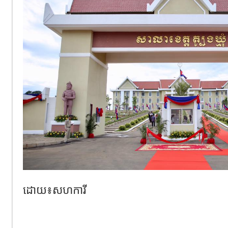
ដោយ​៖សហការី​