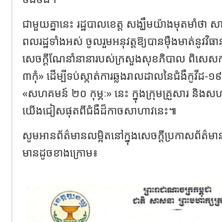
ជាមួយគ្នានេះ​ រដ្ឋបាលខេត្ត សង្ឃឹមយ៉ាងមុតមាំថា
ពលរដ្ឋទាំងអស់ ចូលរួមអនុវត្តឱ្យបានម៉ឺងមាត់នូវវិធ
សេចក្តីណែនាំនានារបស់ក្រសួងសុខភិបាល ពិសេសការ
៣កុំ» ដើម្បីទប់ស្កាត់ការឆ្លងរាលដាលនៃជំងឺកូវីដ-១៩ ក្
«សហគមន៍ ២០ កុម្ភៈ» នេះ ក្នុងក្រុមគ្រួសារ និង
យើងជៀសផុតពីជំងឺដ៏កាចសាហាវនេះ៕
សូមអានព័ត៌មានលម្អិតនៅក្នុង​សេចក្តីប្រកាសព័ត៌មាន រប
មានដូចខាងក្រោម​៖