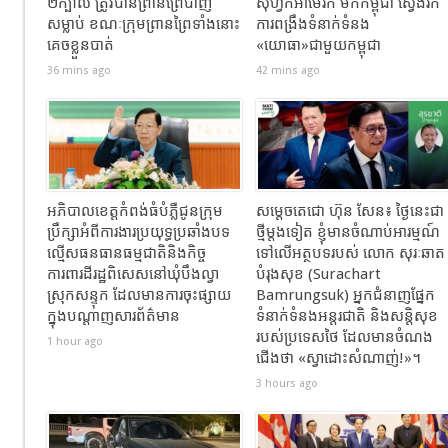
២ក្បាល​ ត្រូវបានព្រានព្រៃបាញ់
ស៊ីហ្វិកអាម៉េរិក មកកម្ពុជា ស្វែងរក
សម្លាប់​ ខណៈ​ក្រុមព្រានព្រៃទាំងនោះ
ការពង្រឹងទំនាក់ទំនង
គេចខ្លួនបាត់
«យោធា»ជាមួយកម្ពុជា
36 mins ago
42 mins ago
អភិបាលខេត្តកំពង់ធំបំភ្លឺជូនក្រុម
សម្តេចតេជោ ហ៊ុន សែន៖ ថ្ងៃនេះជា
ប្រឹក្សាអំពីការងារប្រយុទ្ធប្រឆាំងបទ
ថ្មីម្តងទៀត ខ្ញុំមានចំណាប់អារម្មណ៍
ល្មើសធនធានធម្មជាតិនិងកិច្ច
ទៅលើអត្ថបទរបស់ លោក សុរៈឆាត
ការពារដីរដ្ឋពិសេសនៅឃុំបឹងល្វា
បំរុងសុខ (Surachart
ស្រុកសន្ទុក ដែលមានការចុះផ្សាយ
Bamrungsuk) អ្នកជំនាញផ្នែក
ក្នុងបណ្តាញសារព័ត៌មាន
ទំនាក់ទំនងអន្តរជាតិ និងសន្តិសុខ
របស់ប្រទេសថៃ ដែលមានចំណង
1 hour ago
ជើង​ថា «ស្វាដោះសំណាញ់!»។
3 hours ago