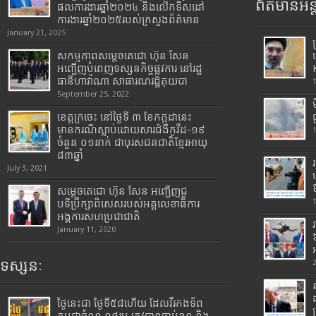
ព័ត៌មានអន្
ផលការងារឆ្នាំ២០២៤ និងលើកទិសដៅ
ការងារឆ្នាំ២០២៥របស់​ក្រសួង​ព័ត៌មាន​
January 21, 2025
សកម្មភាពសម្តេចតេជោ ហ៊ុន សែន
អញ្ជើញបំពេញទស្សនកិច្ចផ្លូវការ នៅរដ្ឋ
ធានីហាវ៉ាណា សាធារណរដ្ឋគុយបា
September 25, 2022
ខេត្តក្រចេះ នៅថ្ងៃទី ៣ ខែកក្កដានេះ
មានករណីស្លាប់ដោយសារជំងឺកូវីដ-១៩
ចំនួន ០១នាក់ ជាបុរសជនជាតិខ្មែរអាយុ
៨៣ឆ្នាំ
July 3, 2021
សម្តេចតេជោ ហ៊ុន សែន អញ្ជើញជួ
បទីប្រឹក្សាពិសេសរបស់អគ្គលេខាធិការ
អង្គការសហប្រជាជាតិ
January 11, 2020
ទស្សនៈ
ថ្ងៃនេះជា ថ្ងៃទី៥៨ហើយ ដែលវីរកងទ័ព