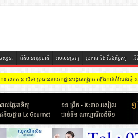
ទស្សនៈ
ព័ត៌មានអន្តរជាតិ
អចលនទ្រព្យ
រូបភាព និង វីដេអូប្លែកៗ
អំ
ចៀក ៖ អគារ Sky 31 នៅខណ្ឌទួលគោក មានអ្នកជួលបន្ទប់បើកល្បែងសុីសង