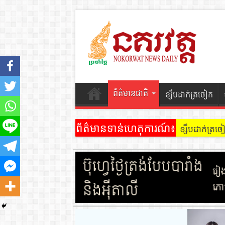
ព័ត៌មានជាតិ
ខ្សឹបដាក់ត្រចៀក
ព័ត៌មានទាន់ហេតុការណ៍៖
ខ្សឹបដាក់ត្រ