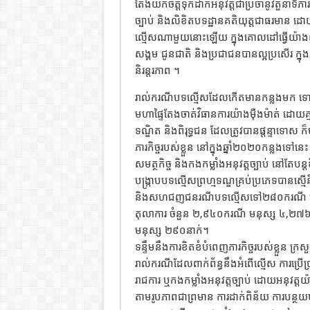
តែងយកចិត្តទុកដាក់អនុវត្តជាប្រចាំនូវតួនាទី
ច្បាប់ និងលិខិតបទដ្ឋានគតិយុត្តជាធរមាន ដ
ល្មើសណាមួយនោះឡើយ ក្នុងគោលដៅធ្វើយ៉ាងណាខិ
សង្គម ជូនជាតិ និងប្រជាជនបានល្អប្រសើរ ក្ន
និរន្តរភាព ។
រាល់ករណីបទល្មើសដែលកើតមានកន្លងមក ទោះពាក់ព័
មហាផ្ទៃតែងចាត់វិធានការយ៉ាងម៉ឺងម៉ាត់ ដ
ទណ្ឌិត និងពិរុទ្ធជន ដែលត្រូវបានផ្តន្ទាទោស ក
ភារកិច្ចរបស់ខ្លួន នៅក្នុងឆ្នាំ២០២០កន្លងទៅ
សមត្ថកិច្ច និងកងកម្លាំងអនុវត្តច្បាប់ នៅតែបន
បង្ក្រាបបទល្មើសព្រហ្មទណ្ឌគ្រប់ប្រភេទបាន
និងសហជញជនរណីបទល្មើសទៅ២៨០ករណី ម
តុលាការ ចំនួន ២,៩៤០ករណី មនុស្ស ៤,២៧៦
មនុស្ស ២៩០នាក់។
ទន្ទឹមនឹងការខិតខំបំពេញភារកិច្ចរបស់ខ្លួន ក្រ
រាល់ករណីដែលពាក់ព័ន្ធនឹងអំពើល្មើស ការប្រើប្រាស
រាជការ ឬកងកម្លាំងអនុវត្តច្បាប់ ដោយអនុវត្តយ៉ា
តាមរូបភាពជាព្រមាន ការដាក់ពិន័យ ការបន្ថយ