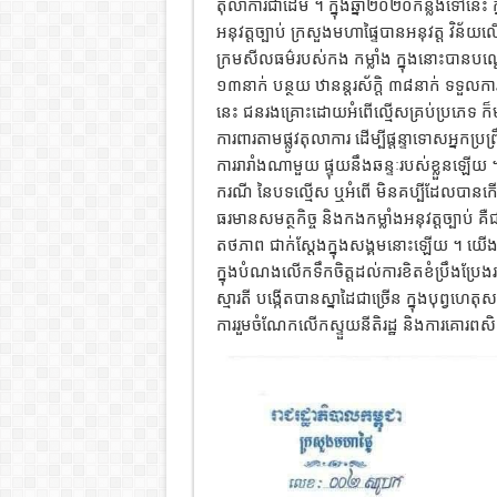
តុលាការជាដើម ។ ក្នុងឆ្នាំ២០២០កន្លងទៅនេះ ក្ន
អនុវត្តច្បាប់ ក្រសួងមហាផ្ទៃបានអនុវត្ត វិន័យ
ក្រមសីលធម៌របស់កង កម្លាំង ក្នុងនោះបាន
១៣នាក់ បន្ថយ ឋានន្តរស័ក្តិ ៣៨នាក់ ទទួលកា
នេះ ជនរងគ្រោះដោយអំពើល្មើសគ្រប់ប្រភេទ ក៏មា
ការពារតាមផ្លូវតុលាការ ដើម្បីផ្តន្ទាទោសអ្ន
ការរារាំងណាមួយ ផ្ទុយនឹងឆន្ទៈរបស់ខ្លួន
ករណី នៃបទល្មើស ឬអំពើ មិនគប្បីដែលបានកើតឡើ
ធរមានសមត្ថកិច្ច និងកងកម្លាំងអនុវត្តច្បាប់ គ
តថភាព ជាក់ស្ដែងក្នុងសង្គមនោះឡើយ ។ យើងស
ក្នុងបំណងលើកទឹកចិត្តដល់ការខិតខំប្រឹងប្រែងរ
ស្មារតី បង្កើតបានស្នាដៃជាច្រើន ក្នុងបុព្វហេតុ
ការរួមចំណែកលើកស្ទួយនីតិរដ្ឋ និងការគោរពសិ