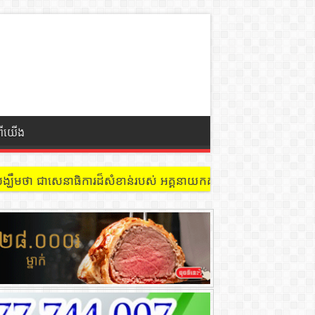
ពីយើង
 នៅជាន់ទី៩ បន្ទប់ ៩០២ !