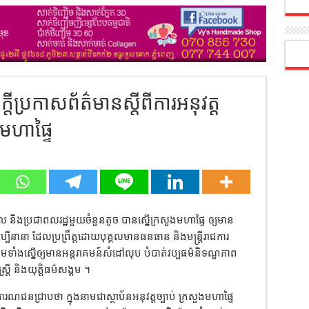
ីប្រកាសព័ត៌មានស្តីពីការអនុវត្ត
ងមហាផ្ទៃ
វិល និងប្រជាពលរដ្ឋមួយចំនួនតូច បានស្នើក្រសួងមហាផ្ទៃ ឲ្យមាន
ប្បីនានា ដែលប្រព្រឹត្តដោយបុគ្គលមានធនធាន និងមន្ត្រីរាជការ
ទាំងស្នើឲ្យមានអន្តរាគមន៍សំដៅលុប បំបាត់វប្បធម៌និទណ្ឌភាព
្រី និងយុត្តិធម៌សង្គម ។
ារណជនជ្រាបថា ក្នុងនាមជាស្ថាប័នអនុវត្តច្បាប់ ក្រសួងមហាផ្ទៃ