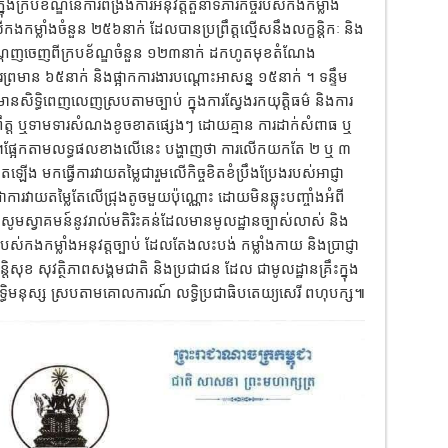
ុងក្របខ័ណ្ឌនៃការពង្រឹងការអនុវត្តតួនាទីភារកិច្ចរបស់កងកម្លាំង
លើកងកម្លាំងចំនួន ២៥៦នាក់ ដែលបានប្រព្រឹត្តល្មើសនឹងលក្ខន្តិកៈ និង
បណ្ដេញចេញពីក្របខ័ណ្ឌចំនួន ១២៣នាក់ ដកហូតមុខតំណែង
រព្រមាន ៦៥នាក់ និងផ្អាកការងារបណ្ដោះអាសន្ន ១៥នាក់ ។ ទន្ទឹម
នសិទ្ធិពេញលេញស្របតាមច្បាប់ ក្នុងការស្វែងរកយុត្តិធម៌ និងការ
កប្រព្រឹត្ត ឬទាមទារសំណងខូចខាតផ្សេងៗ ដោយគ្មាន ការដាក់សំពាធ ឬ
ឡើយ ។ផ្អែកតាមលទ្ធផលខាងលើនេះ បង្ហាញថា ការលើកយកតែ ២ ឬ ៣
ង មកធ្វើការវាយតម្លៃជារួមលើកិច្ចខិតខំប្រឹងប្រែងរបស់អាជ្ញា
ឺជាការវាយតម្លៃតែលើជ្រុងតូចមួយប៉ុណ្ណោះ ដោយមិនឆ្លុះបញ្ចាំងអំពី
ូមស្វាគមន៍នូវរាល់មតិរិះគន់ដែលមានមូលដ្ឋានច្បាស់លាស់ និង
បស់កងកម្លាំងអនុវត្តច្បាប់ ដែលតែងលះបង់ កម្លាំងកាយ និងប្រាជ្ញា
សន្តិសុខ សុវត្ថិភាពសង្គមជាតិ និងប្រជាជន ដែល ជាមូលដ្ឋានគ្រឹះក្នុង
ទ្ធិមនុស្ស ស្របតាមគោលការណ៍ លទ្ធិប្រជាធិបតេយ្យសេរី ពហុបក្ស៕