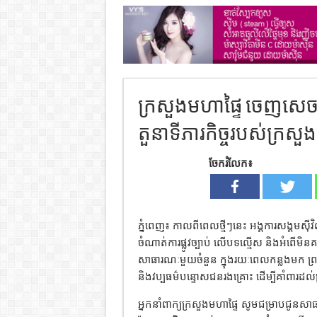
ក្រសួងមហាផ្ទៃ ចេញសេចក្ត
តួនាទីភារកិច្ចរបស់ក្រសួ
ចែករំលែក៖
ភ្នំពេញ៖ កាលពីពេលថ្មីៗនេះ អង្គការសង្គមស៊ី
ចំណាត់ការផ្លូវច្បាប់ លើបទល្មើស និងអំពើមិនគ
សាធារណៈមួយចំនួន ក្នុងរយៈពេលកន្លងមក ព្រម
និងវប្បធម៌បន្ទោសជនរងគ្រោះ ដើម្បីគាំពារដល់ស្ត
អ្នកនាំពាក្យក្រសួងមហាផ្ទៃ សូមជម្រាបជូនសាធ