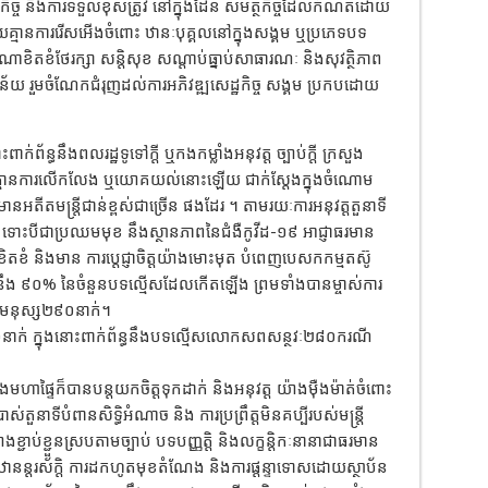
ភារកិច្ច និងការទទួលខុសត្រូវ នៅក្នុងដែន សមត្ថកិច្ចដែលកំណត់ដោយ
ោយគ្មានការរើសអើងចំពោះ ឋានៈបុគ្គលនៅក្នុងសង្គម ឬប្រភេទបទ
តខំថែរក្សា សន្តិសុខ សណ្តាប់ធ្នាប់សាធារណៈ និងសុវត្ថិភាព
ុងន័យ រួមចំណែកជំរុញដល់ការអភិវឌ្ឍសេដ្ឋកិច្ច សង្គម ប្រកបដោយ
ន្ធនឹងពលរដ្ឋទូទៅក្ដី ឬកងកម្លាំងអនុវត្ត ច្បាប់ក្តី ក្រសួង
ោយគ្មានការលើកលែង ឬយោគយល់នោះឡើយ ជាក់ស្ដែងក្នុងចំណោម
៏មានអតីតមន្ត្រីជាន់ខ្ពស់ជាច្រើន ផងដែរ ។ តាមរយៈការអនុវត្តតួនាទី
នេះ ទោះបីជាប្រឈមមុខ នឹងស្ថានភាពនៃជំងឺកូវីដ-១៩ អាជ្ញាធរមាន
្តខិតខំ និងមាន ការប្តេជ្ញាចិត្តយ៉ាងមោះមុត បំពេញបេសកកម្មតស៊ូ
ស្មើនឹង ៩០% នៃចំនួនបទល្មើសដែលកើតឡើង ព្រមទាំងបានម្ចាស់ការ
នុស្ស២៩០នាក់។
នាក់ ក្នុងនោះពាក់ព័ន្ធនឹងបទល្មើសលោកសពសន្ថវៈ២៨០ករណី
សួងមហាផ្ទៃក៏បានបន្តយកចិត្តទុកដាក់ និងអនុវត្ត យ៉ាងម៉ឺងម៉ាត់ចំពោះ
់តួនាទីបំពានសិទ្ធិអំណាច និង ការប្រព្រឹត្តមិនគប្បីរបស់មន្ត្រី
ងខ្ជាប់ខ្ជួនស្របតាមច្បាប់ បទបញ្ញត្តិ និងលក្ខន្តិកៈនានាជាធរមាន
ឋានន្តរស័ក្តិ ការដកហូតមុខតំណែង និងការផ្តន្ទាទោសដោយស្ថាប័ន