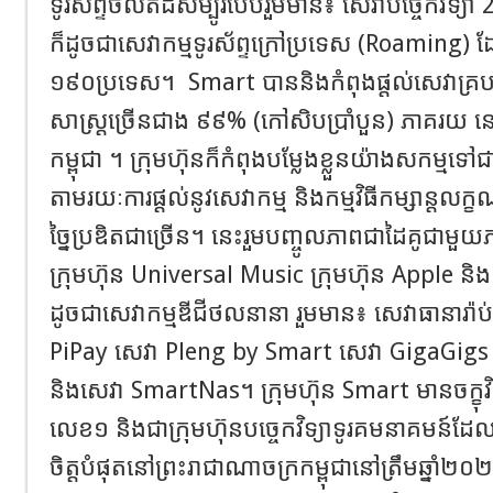
ទូរស័ព្ទចល័ត​ដ៏​សម្បូរ​បែប​រួម​មាន៖ សេវាបច្ចេក​វិទ្យា
2
ក៏​ដូច​ជា​សេវា​កម្ម​ទូរស័ព្ទ​ក្រៅ​ប្រទេស
(
Roaming
)
ដ
១៩០ប្រទេស។
Smart
បាន​និង​កំពុង​ផ្តល់​សេវា​គ្រប​
សាស្ត្រ​ច្រើន​ជាង ៩៩% (កៅ​សិប​ប្រាំ​បួន) ភាគរយ នៅ​
កម្ពុជា ។ ក្រុមហ៊ុន​ក៏​កំពុង​បម្លែង​ខ្លួន​យ៉ាង​សកម្ម​ទៅ​
តាម​រយៈ​ការ​ផ្ដល់​នូវ​សេវាកម្ម និង​កម្មវិធី​កម្សាន្ត​​
ច្នៃប្រឌិត​ជា​ច្រើន។ នេះរួម​បញ្ចូល​ភាពជា​ដៃគូជា​មួយ​ភ
ក្រុម​ហ៊ុន
Universal Music
ក្រុម​ហ៊ុន
Apple
និង
ដូច​ជា​សេវាកម្ម​ឌីជីថល​នានា រួម​មាន៖ សេវា​ធានារ៉ាប់រ
PiPay
សេវា
Pleng by Smart
សេវា
GigaGigs
និង​សេវា
SmartNas
។ ក្រុមហ៊ុន
Smart
មាន​ចក្ខុ​
លេខ១ និង​ជា​ក្រុមហ៊ុន​បច្ចេក​វិទ្យា​ទូរគម​នាគមន៍​ដែ
ចិត្ត​បំផុត​នៅព្រះ​រាជា​ណា​ចក្រ​កម្ពុជានៅ​ត្រឹម​ឆ្នាំ​២០