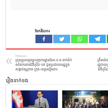
ចែករំលែក៖
Previous:
ក្រុមគ្រូពេទ្យអគ្គបញ្ជាការដ្ឋាននៃខ.ភ.ម ចាក់វ៉ាក់
ត្រឹមម៉
សាំងការពារជំងឺកូវីដ-១៩ ជូនប្រជាពលរដ្ឋក្នុង
រដ្ឋបាល
សង្កាត់ស្លក្រាម ក្រុង-ខេត្តសៀមរាប
ជំងឺកូវ
រឿងទាក់ទង