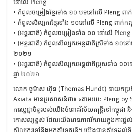
នៅលើ
Pleng
•
កំពូលចម្រៀងខ្មែរទាំង
១០
បទនៅលើ
Pleng
ពាក់
•
កំពូលសិល្បករខ្មែរទាំង
១០​នៅលើ
Pleng
ពាក់កណ្
•
(
អន្តរជាតិ
)​
កំពូលចម្រៀងទាំង
១០
​
នៅលើ
Pleng
•
(
អន្តរជាតិ
)​
កំពូលសិល្បករអន្តជាតិស្រីទាំង
១០​នៅ
២០២១
•
(
អន្តរជាតិ
)​
កំពូលសិល្បករអន្តជាតិប្រុសទាំង
១០​
ឆ្នាំ
២០២១
លោក
ថូម៉ាស ហ៊ុន
(
Thomas Hundt
)
នាយកប្រតិ
Axiata
មានប្រសាសន៍ថា៖
«តាមរយៈ
Pleng by 
ការប្តេជ្ញាចិត្តរបស់យើងចំពោះ
វិស័យ
តន្រ្តី
នៅកម្ពុជា
ន
កោសល្យខ្ពស់
ដែលយើងមាន
ភាពរីករាយក្នុងការផ្ដល
សិល្បករ
ទៅនឹង
អ្នកគាំទ្រតន្រ្តី
។ យើងបានគាំទ្រដល់
ទិ