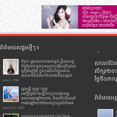
ព័ត៌មានសង្គមថ្មីៗ ៖
>
ឪពុក-ម្ដាយអស់ការអត់ធ្មត់,ប្ដឹងសមត្ថ
សាលាប៊ែលធ
កិច្ចឱ្យចាប់ខ្លួនកូនប្រុសបង្កើតប្រើប្រាស់
សិក្សា២
គ្រឿងញៀន ក្នុងករណីហិង្សាដោយ
ចេតនានិងគំរាមកំហែងថានឹងសម្លាប់
ថ្ងៃទី០៣ក
June 3, 2026
រដ្ឋមន្រ្តី​ នេត្រ​ ភក្ត្រា​
អញ្ជើញបើកសន្និបាតបូកសរុបលទ្ធ
ព័ត៌មានអន្
ផលការងារឆ្នាំ២០២៤ និងលើកទិសដៅ
ការងារឆ្នាំ២០២៥របស់​ក្រសួង​ព័ត៌មាន​
January 21, 2025
សកម្មភាពសម្តេចតេជោ ហ៊ុន សែន