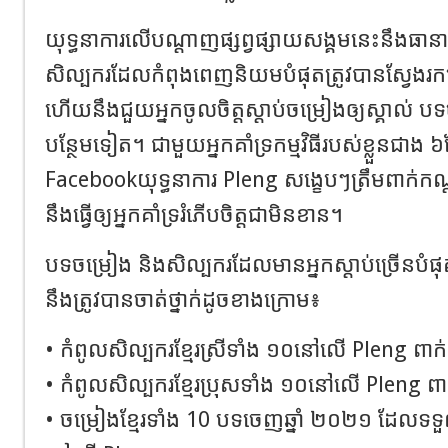
យុទ្ធនាការ
លើបណ្ដាញ
ផ្សព្វផ្សាយសង្គម
នេះនឹងធានា
សិល្បករដែល
កំពុង
ពេញនិយមបំផុត
ត្រូវបានស្វែ
ហើយនឹងជួយអ្នកចូលចិត្តស្ដាប់ចម្រៀង
ឲ្យ
ស្គាល់
បទច
បន្ថែមទៀត
។ ជាមួយអ្នកគាំទ្រកម្មវិធីរបស់ខ្លួនជាង
៦
Facebook
យុទ្ធនាការ
Pleng
សង្ខេបៗត្រឹមពាក់កណ្
នឹង
ធ្វើឲ្យអ្នកគាំទ្ររំភើបចិត្តជាមិនខាន។​
បទចម្រៀង
និងសិល្បករដែលមានអ្នកស្ដាប់ច្រើនបំផ
នឹងត្រូវបានចាត់ថ្នាក់ដូចខាងក្រោម៖
•
កំពូលសិល្បករខ្មែរស្រីទាំង
១០​នៅលើ
Pleng
ពាក់
•
កំពូលសិល្បករខ្មែរប្រុសទាំង
១០​នៅលើ
Pleng
ពា
•
ចម្រៀងខ្មែរទាំង
10
បទចេញឆ្នាំ
២០២១
ដែលទទួល