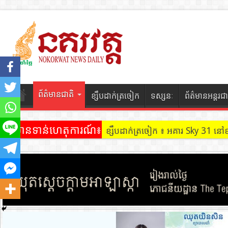
ព័ត៌មានជាតិ
ខ្សឹបដាក់ត្រចៀក
ទស្សនៈ
ព័ត៌មានអន្តរជា
ព័ត៌មានទាន់ហេតុការណ៍៖
ខ្សឹបដាក់ត្រចៀក ៖ ដល់ករ ! ឈ្មួញដ