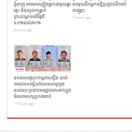
ភ្នំពេញ អាចមានភ្លៀងធ្លាក់ជាមួយផ្គរ
សាមុយដឹកអ្នកជម្ងឺប្រញាប់ដឹកទៅ
រន្ទះ និងខ្យល់កន្ត្រាក់
សង្គ្រោះ
គ្របដណ្តប់លើផ្ទៃដី
7 hours ago
៤០%ដល់៧០%
6 hours ago
នគរបាលស្រុកកណ្ដាលស្ទឹង ឃាត់
បានជនសង្ស័យដែលសកម្មលួច
របស់របរ ប្រជាពលរដ្ឋបាន៤នាក់ក្នុង
ចំណោមបក្សពួក៧នាក់
17 hours ago