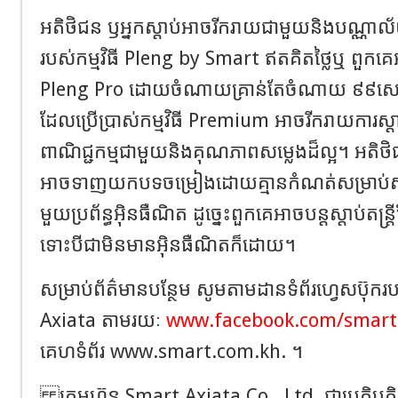
អតិថិជន
​ ឫអ្នកស្តាប់អាចរីករាយ
ជាមួយនិង
បណ្ណាល័យ
របស់
កម្មវិធី
Pleng by Smart
ឥតគិតថ្លៃ
ឬ
ពួកគេ
Pleng Pro
ដោយចំណាយគ្រាន់តែចំណាយ
៩៩
សេ
ដែលប្រើប្រាស់កម្មវិធី
Premium
អាចរីករាយការស្ដា
ពាណិជ្ជកម្មជាមួយនិងគុណភាពសម្លេងដ៏ល្អ។
អតិថ
អាច
ទាញយក
បទចម្រៀងដោយគ្មានកំណត់សម្រាប់ស
មួយ
ប្រព័ន្ធ
អុិនធឺណិត
ដូច្នេះពួកគេអាចបន្តស្តាប់តន្ត្
ទោះបីជាមិនមាន
អុិនធឺណិត
ក៏ដោយ។
សម្រាប់ព័ត៌មានបន្ថែម សូមតាមដានទំព័រហ្វេសប៊ុករប
Axiata
តាមរយៈ
www.facebook.com/smart
គេហទំព័រ
www.smart.com.kh
.
។
ក្រុមហ៊ុន
Smart Axiata Co., Ltd.
ជា​ប្រតិបត