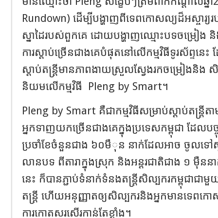
មានឈ្មោះថា
​
Pleng
សង្ខេបៗត្រឹមពាក់កណ្តាលឆ្នាំ
Rundown
)
ដើម្បីបង្ហាញពីទេពកោសល្យដ៏អស្ចារ្យ
ស្នាដៃរបស់ពួកគេ ដោយបង្ហាញ
ឈ្មោះ
បទចម្រៀង និ
ការស្ដាប់ច្រើនជាងគេបំផុត
នៅលើកម្មវិធីទូរស័ព្ទ
នេះ
ដ
ស្ដាប់តន្រ្តី
មានភាព
ងាយស្រួលស្វែងរកចម្រៀង
និង ស
និយមលើកម្មវិធី
Pleng by Smart
។
Pleng by Smart
គឺជាកម្មវិធី
សម្រាប់
ស្ដាប់តន្រ្
អ្នកទាញយក
ច្រើនជាងគេក្នុងប្រទេសកម្ពុជា ដែល
បច្
ប្រចាំខែចំនួនជាង ៦
០មឹុន
នាក់
ដែល
អាច
ចូលទៅស្
លាន
បទ
ពីតារាក្នុងស្រុក និងអន្តរជាតិជាង ១​ ម៉ឺននាក
នេះ
ក៏បាន
ភ្ជាប់
ទំនាក់ទំនង
តន្ត្រីស
ិល្បករកម្ពុជា
ជាមួ
តន្រ្តី
ហើយអនុញ្ញាតឲ្យសិល្បករនិងអ្នកមានទេពកោសល
ការកោតសរសើរកាន់តែខ្លាំង។​