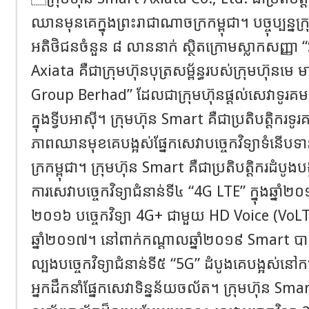
ឈាន​មុន​គេ​ក្នុង​ព្រះរាជា​ណាចក្រ​កម្ពុជា។ បច្ចុប្បន្ន​ក្រ
អតិថិជន​ចំនួន ៨ លាននាក់ ស្ថិត​ក្រោម​ស្លាក​សញ្ញា
Axiata
គឺជា​ក្រុមហ៊ុន​បុត្រសម្ព័ន្ធ​របស់ក្រុមហ៊ុនមេ 
Group Berhad”
ដែល​ជា​ក្រុមហ៊ុន​ផ្ដល់​សេវា​ទូរគម
ក្នុង​ទ្វីប​អាស៊ី។ ក្រុមហ៊ុន
Smart
គឺ​ជា​ប្រតិបត្តិករ
ភាព​ឈាន​មុខគេ​បង្អស់​ផ្នែក​សេវា​បច្ចេកវិទ្យា​ទំនើប​​ទា
ក្រ​​ក​​ម្ពុ​ជា​។ ក្រុមហ៊ុន
Smart
គឺជា​ប្រតិបត្ដិករ​ដំបូង
ការ​សេវា​បច្ចេកវិទ្យា​ជំនាន់​ទី៤
“4G LTE”
ក្នុង​ឆ្នាំ​
២០១៦ បច្ចេកវិទ្យា
4G
+
ជា​
មួយ
HD Voice (VoLT
ឆ្នាំ២០១៧។ នៅ​ពាក់​កណ្តាល​ឆ្នាំ២០១៩
Smart
បាន
ល្បង​បច្ចេកវិទ្យា​ជំនាន់​ទី៥
“
5G
”
ដំបូង​គេ​បង្អស់​នៅ​ក
អ្នក​ដឹក​នាំ​ផ្នែក​សេវា​ទិន្នន័យចល័ត។ ក្រុមហ៊ុន
Smar