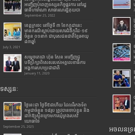
អញ្ជើញបំពេញទស្សនកិច្ចផ្លូវការ នៅរដ្ឋ
ធានីហាវ៉ាណា សាធារណរដ្ឋគុយបា
September 25, 2022
ខេត្តក្រចេះ នៅថ្ងៃទី ៣ ខែកក្កដានេះ
មានករណីស្លាប់ដោយសារជំងឺកូវីដ-១៩
7
ចំនួន ០១នាក់ ជាបុរសជនជាតិខ្មែរអាយុ
៨៣ឆ្នាំ
July 3, 2021
សម្តេចតេជោ ហ៊ុន សែន អញ្ជើញជួ
បទីប្រឹក្សាពិសេសរបស់អគ្គលេខាធិការ
អង្គការសហប្រជាជាតិ
January 11, 2020
ទស្សនៈ
ថ្ងៃនេះជា ថ្ងៃទី៥៨ហើយ ដែលវីរកងទ័ព
កម្ពុជាចំនួន ១៨រូប ត្រូវបានចាប់ខ្លួន និង
ដាក់ឱ្យស្ថិតក្រោមការឃុំគ្រងរបស់
យោធាថៃ
September 25, 2025
អចលនទ្រព