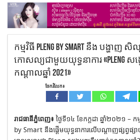
កម្មវិធី Pleng by Smart នឹង បង្ហាញ សិ
កោសល្យជាមួយយុទ្ធនាការ «Pleng សង្ខ
កណ្តាលឆ្នាំ 2021»
ចែករំលែក៖
រាជធានីភ្នំពេញ៖
ថ្ងៃទី១
៤
​ ខែកក្ដដា ឆ្នាំ២០២១
–
ក
ម
by Smart
នឹងផ្ដើមយុទ្ធនាការលើបណ្ដាញ
ផ្សព្វផ្