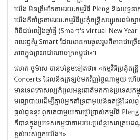
យើង មិនត្រឹមតែតាមរយៈកម្មវិធី
Pleng
និង
យុទ្ធន
យើងក៏
គាំទ្រតាមរយៈ
កម្មវិធី​ប្រគុំតន្ត្រី​សប្បុរស​ធម៌​
ពិធីជប់លៀងឆ្នាំថ្មី
(
Smart’s virtual New Year
ពលរដ្ឋគំរូ​
Smart
ដែល
មានការចូលរួមពី
តារា
ជាច្
ភាព
ក្នុងព្រះរាជាណាចក្រកម្ពុជា
»
។
លោក ថូម៉ាស
បានបន្ថែមទៀតថា៖ «កម្មវិធីប្រគុំតន្រ្ត
C
oncerts
ដែលនឹងត្រឡប់មកវិញ
ថ្ង
ៃណាមួយ​
ហើយ
មាន
ទេពកោសល្យ
កំពូលអន្តរជាតិមកកាន់ប្រទេសកម
មធ្យោបាយដើម្បីភ្ជាប់អ្នកគាំទ្រជាមួយនិងតន្រ្តី
ផ្ដល់ជូននូវ
ពួកគេ
ជាមួយការ
ប្រើប្រាស់
កម្មវិធី
Pleng
ក៏បានក្នុងប្រទេសកម្ពុជាតាមរយៈប្រព័ន្ធសេវាគ្របដណ
ខ្ពស់
របស់ពួកយើង
។»