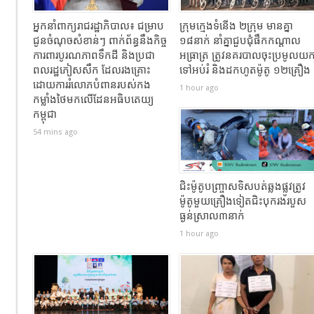
អ្នកនាំពាក្យ​រាជរដ្ឋាភិបាល​៖​ ជម្រាប​
ក្រុមក្មេងទំនើង ២ក្រុម មានគ្នា
ជូន​ចំណុចសំខាន់ៗ ពាក់ព័ន្ធនឹងកិច្ច
១៨នាក់ នាំគ្នាជួបជុំផឹកកណ្ដាល
ការពារបូរណភាពទឹកដី និងប្រជា
អធ្រាត្រ ត្រូវនគរបាលចុះប្រមូលយ
ពលរដ្ឋភៀសសឹក ដែលរងគ្រោះ
ទៅអប់រំ និងដកហូតម៉ូតូ ១២គ្រឿង
ដោយការរំលោភបំពានរបស់កង
1 hour ago
កម្លាំងថៃមកលើដែនអធិបតេយ្យ
កម្ពុជា
54 mins ago
ជិះម៉ូតូបញ្ច្រាសទិសបត់ឆ្លងផ្លូវត្រូវ
ម៉ូតូមួយគ្រឿងទៀតជិះបុករងរបួស
ធ្ងន់ស្រាល៣នាក់
1 hour ago