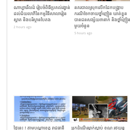
ណាហ្គាវើលដ៍ រៀបចំពិធីប្រគល់រង្វាន់
នគរបាលស្រុកលើកដែកបង្ក្រាប
ដល់ជ័យលាភីនៃកម្មវិធីសាលារៀន
ករណីចែកចាយថ្នាំញៀន ឃាត់ខ្លួន
ស្អាត និងបរិស្ថានបៃតង
បានជនសង្ស័យ៣នាក់ និងថ្នាំញៀ
មួយចំនួន
2 hours ago
5 hours ago
ថ្ងៃនេះ ! តាមបណ្តាខេត្ត រាជធានី
អ្នកដំណេីរម្នាក់ស្លាប់​ ខណៈ​រថយន្ត