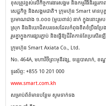
ខុស​ត្រូវ​ខ្ពស់​លើ​កិច្ចការងារ​​សង្គម និង​កម្មវិ​ធីនិរន្ត
សេដ្ឋកិច្ច និង​សង្គម​ជាតិ។ ក្រុមហ៊ុន
Smart
មាន​បុគ
ប្រមាណ​ជាង ១.០០០ (មួយ​ពាន់) នាក់ ក្នុង​នោះ​រួម​បញ្
ស្រុក និង​និយោជិត​បរទេស​ដែល​កំពុង​ខិត​ខំ​ប្រឹង​ប្រ
រួម​គ្នា​ក្នុង​ការផ្សារ​ភ្ជាប់ និង​ធ្វើ​ឱ្យ​ជីវិត​កាន់​តែ​ប្រសើរ
ក្រុមហ៊ុន​
Smart Axiata Co., Ltd.
No. 464A,
មហា​វិថី​ព្រះ​មុនីវង្ស
,
ទន្លេ​បាសាក់
,
ខណ្ឌ
ទូរស័ព្ទ:
+855 10 201 000
www.smart.com.kh
សម្រាប់​ព័ត៌មាន​បន្ថែម សូម​ទាក់ទ​ង