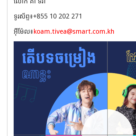
លោក
​
គាំ ទីវា
ទូរស័ព្ទ៖
+855 10 202 271
អុីម៉ែល៖
koam.tivea@smart.com.kh