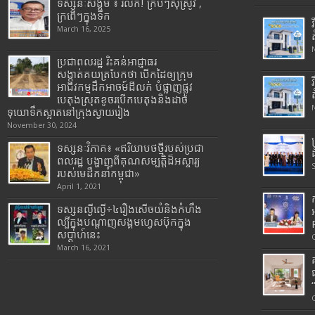
ទស្សនៈសង្គម ៖ រំលឹក! ក្របីៗស៊ីស្រូវ ,
ក្រពើៗក្នុងទឹក
March 16, 2025
ប្រជាពលរដ្ឋ រិះគន់អាជ្ញាធរ
សង្កាត់គយត្របែកថា បើកដៃឲ្យក្រុម
អាជីវកម្មដឹកអាចម៍ដីលក់ បំផ្លាញផ្លូវ
បេតុងស្រុតខូចរបើកបេតុងនិងដាច់
ទុយោទឹកស្អាតនៅក្រុងស្វាយរៀង
November 30, 2024
ទស្សនៈវិភាគ៖ «ឥរិយាបថថ្មីរបស់ប្រជា
ពលរដ្ឋ បង្ហាញពីគុណសម្បត្តិដ៏អស្ចារ្យ
របស់មេដឹកនាំកម្ពុជា»
April 1, 2021
ទស្សនល្ងីល្ងើ÷៤រឿងសើចយំនិងកំហឹង
ល្បីក្នុងបណ្តាញសង្គមហ្វេសប៊ុកក្នុង
សប្តាហ៍នេះ
March 16, 2021