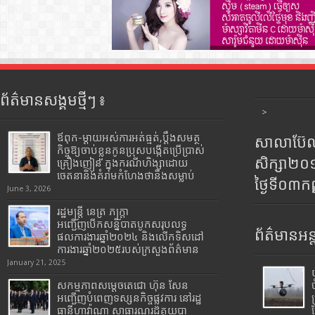
ព័ត៌មានសង្គមថ្មីៗ ៖
>
ឪពុក-ម្ដាយអស់ការអត់ធ្មត់,ប្ដឹងសមត្ថ
សាលាប៊ែលធ
កិច្ចឱ្យចាប់ខ្លួនកូនប្រុសបង្កើតប្រើប្រាស់
សិក្សា២
គ្រឿងញៀន ក្នុងករណីហិង្សាដោយ
ចេតនានិងគំរាមកំហែងថានឹងសម្លាប់
ថ្ងៃទី០៣ក
June 3, 2026
រដ្ឋមន្រ្តី​ នេត្រ​ ភក្ត្រា​
អញ្ជើញបើកសន្និបាតបូកសរុបលទ្ធ
ព័ត៌មានអន្
ផលការងារឆ្នាំ២០២៤ និងលើកទិសដៅ
ការងារឆ្នាំ២០២៥របស់​ក្រសួង​ព័ត៌មាន​
January 21, 2025
សកម្មភាពសម្តេចតេជោ ហ៊ុន សែន
អញ្ជើញបំពេញទស្សនកិច្ចផ្លូវការ នៅរដ្ឋ
ធានីហាវ៉ាណា សាធារណរដ្ឋគុយបា