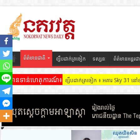
ព័ត៌មានជាតិ
ខ្សឹបដាក់ត្រចៀក
ទស្សនៈ
ព័ត៌មានអន្តរជា
ព័ត៌មានទាន់ហេតុការណ៍៖
ខ្សឹបដាក់ត្រចៀក ៖ អគារ Sky 31 នៅ
ខ្សឹបដាក់ត្រចៀក ៖ ដល់ករ ! ឈ្មួញដ