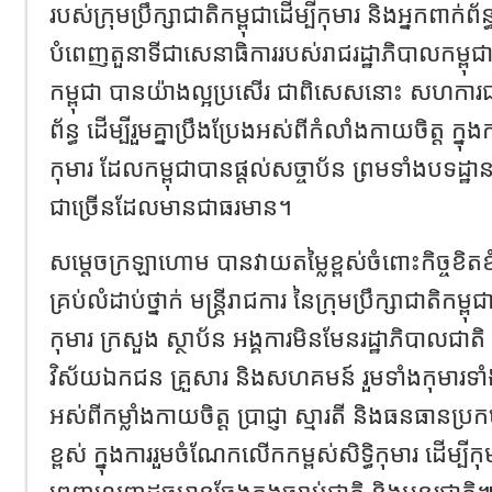
របស់ក្រុមប្រឹក្សាជាតិកម្ពុជាដើម្បីកុមារ និងអ្នកពា
បំពេញតួនាទីជាសេនាធិការរបស់រាជរដ្ឋាភិបាលកម្ពុជា
កម្ពុជា បានយ៉ាងល្អប្រសើរ ជាពិសេសនោះ សហការជ
ព័ន្ធ ដើម្បីរួមគ្នាប្រឹងប្រែងអស់ពីកំលាំងកាយចិត្ត ក្នុងក
កុមារ ដែលកម្ពុជាបានផ្តល់សច្ចាប័ន ព្រមទាំងបទដ្ឋាន
ជាច្រើនដែលមានជាធរមាន។
សម្ដេចក្រឡាហោម បានវាយតម្លៃខ្ពស់ចំពោះកិច្ចខិតខំប្
គ្រប់លំដាប់ថ្នាក់ មន្ត្រីរាជការ នៃក្រុមប្រឹក្សាជាតិកម្ពុ
កុមារ ក្រសួង ស្ថាប័ន អង្គការមិនមែនរដ្ឋាភិបាលជាតិ 
វិស័យឯកជន គ្រួសារ និងសហគមន៍ រួមទាំងកុមារ
អស់ពីកម្លាំងកាយចិត្ត ប្រាជ្ញា ស្មារតី និងធនធាន
ខ្ពស់ ក្នុងការរួមចំណែកលើកកម្ពស់សិទ្ធិកុមារ ដើម្បីក
ពេញលេញដូចមានចែងក្នុងច្បាប់ជាតិ និងអន្តរជាតិ