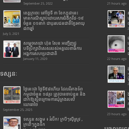
September 25, 2022
21 hours ago
ខេត្តក្រចេះ នៅថ្ងៃទី ៣ ខែកក្កដានេះ
មានករណីស្លាប់ដោយសារជំងឺកូវីដ-១៩
ចំនួន ០១នាក់ ជាបុរសជនជាតិខ្មែរអាយុ
៨៣ឆ្នាំ
July 3, 2021
សម្តេចតេជោ ហ៊ុន សែន អញ្ជើញជួ
បទីប្រឹក្សាពិសេសរបស់អគ្គលេខាធិការ
អង្គការសហប្រជាជាតិ
January 11, 2020
22 hours ago
ទស្សនៈ
ថ្ងៃនេះជា ថ្ងៃទី៥៨ហើយ ដែលវីរកងទ័ព
កម្ពុជាចំនួន ១៨រូប ត្រូវបានចាប់ខ្លួន និង
ដាក់ឱ្យស្ថិតក្រោមការឃុំគ្រងរបស់
យោធាថៃ
September 25, 2025
23 hours ago
ទស្សនៈសង្គម ៖ រំលឹក! ក្របីៗស៊ីស្រូវ ,
ក្រពើៗក្នុងទឹក