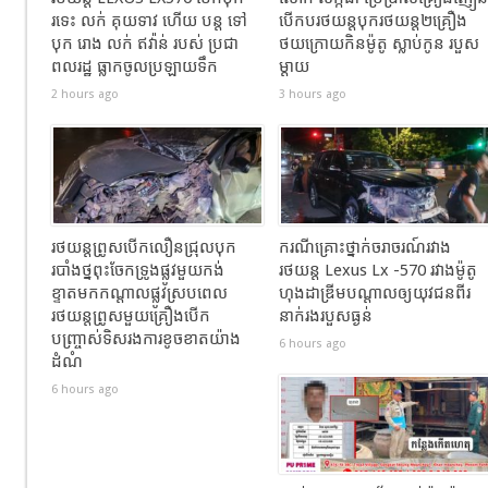
រទេះ លក់ គុយទាវ ហេីយ បន្ត ទៅ
បើកបរថយន្តបុករថយន្ត២គ្រឿង
បុក រោង លក់ ឥវ៉ាន់ របស់ ប្រជា
ថយក្រោយកិនម៉ូតូ ស្លាប់កូន របួស
ពលរដ្ឋ ធ្លាកចូលប្រឡាយទឹក
ម្ដាយ
2 hours ago
3 hours ago
រថយន្តព្រូសបើកលឿនជ្រុលបុក
ករណីគ្រោះថ្នាក់ចរាចរណ៍រវាង
របាំងថ្នពុះចែកទ្រូងផ្លូវមួយកង់
រថយន្ត Lexus Lx -570 រវាងម៉ូតូ
ខ្ទាតមកកណ្តាលផ្លូវស្របពេល
ហុងដាឌ្រីមបណ្ដាលឲ្យយុវជនពីរ
រថយន្តព្រូសមួយគ្រឿងបើក
នាក់រងរបួសធ្ងន់
បញ្ច្រាស់ទិសរងការខូចខាតយ៉ាង
6 hours ago
ដំណំ
6 hours ago