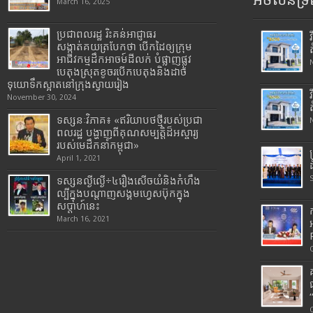
អចលនទ្រព
March 16, 2025
ប្រជាពលរដ្ឋ រិះគន់អាជ្ញាធរ
សង្កាត់គយត្របែកថា បើកដៃឲ្យក្រុម
អាជីវកម្មដឹកអាចម៍ដីលក់ បំផ្លាញផ្លូវ
បេតុងស្រុតខូចរបើកបេតុងនិងដាច់
ទុយោទឹកស្អាតនៅក្រុងស្វាយរៀង
November 30, 2024
ទស្សនៈវិភាគ៖ «ឥរិយាបថថ្មីរបស់ប្រជា
ពលរដ្ឋ បង្ហាញពីគុណសម្បត្តិដ៏អស្ចារ្យ
របស់មេដឹកនាំកម្ពុជា»
April 1, 2021
ទស្សនល្ងីល្ងើ÷៤រឿងសើចយំនិងកំហឹង
ល្បីក្នុងបណ្តាញសង្គមហ្វេសប៊ុកក្នុង
សប្តាហ៍នេះ
March 16, 2021