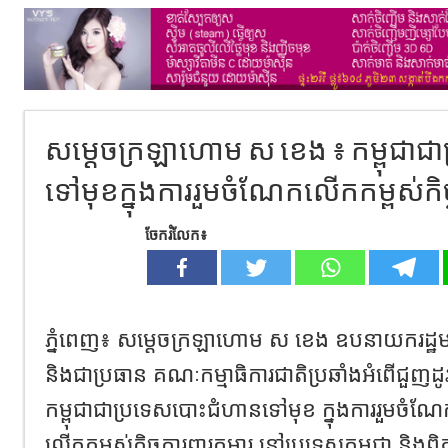
សម្ដេចក្រឡាហោម ស ខេង ៖ កម្ពុជា
ទៅមុខក្នុងការរួមចំណែកលើកកម្ពស់កិច្
ចែករំលែក៖
ភ្នំពេញ៖ សម្តេចក្រឡាហោម ស ខេង ឧបនាយករដ្ឋមន្រ្តី 
និងជាប្រធាន គណៈកម្មាធិការជាតិប្រឆាំងអំពើជួញដ
កម្ពុជាជាប្រទេសបោះជំហានទៅមុខ ក្នុងការរួមចំណែក
លើកកម្ពស់កិច្ចការពារកុមារ នៅប្រទេសកម្ពុជា និ