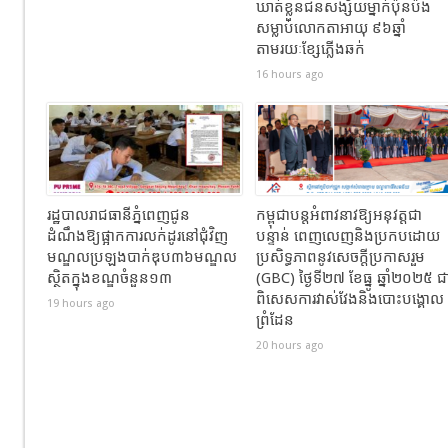
ឃាត់ខ្លួនជនសង្ស័យម្នាក់ប៉ុនប៉ង
សម្លាប់លោកតាអាយុ ៩៦ឆ្នាំ
តាមរយៈខ្សែភ្លើងឆក់
16 hours ago
រដ្ឋបាលរាជធានីភ្នំពេញជូន
កម្ពុជាបន្តអំពាវនាវឱ្យអនុវត្តជា
ដំណឹងឱ្យផ្អាកការលក់ដូរនៅជុំវិញ
បន្ទាន់ ពេញលេញនិងប្រកបដោយ
មណ្ឌលប្រឡងបាក់ឌុប៣៦មណ្ឌល
ប្រសិទ្ធភាពនូវសេចក្តីប្រកាសរួម
ស្ថិតក្នុងខណ្ឌចំនួន១៣
(GBC) ថ្ងៃទី២៧ ខែធ្នូ ឆ្នាំ២០២៥ ជ
ពិសេសការវាស់វែងនិងបោះបង្គោល
19 hours ago
ព្រំដែន
20 hours ago