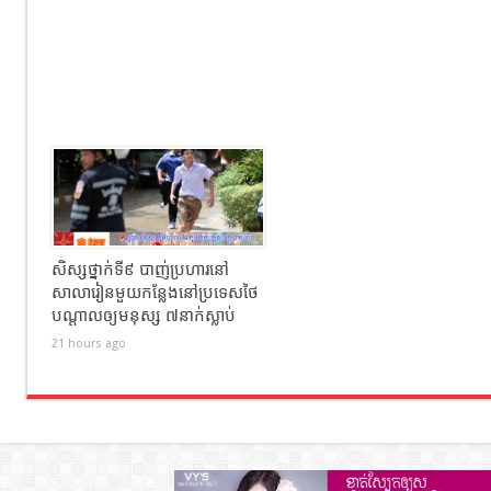
សិស្សថ្នាក់ទី៩ បាញ់ប្រហារនៅ
សាលារៀនមួយកន្លែងនៅប្រទេសថៃ
បណ្តាលឲ្យមនុស្ស ៧នាក់ស្លាប់
21 hours ago