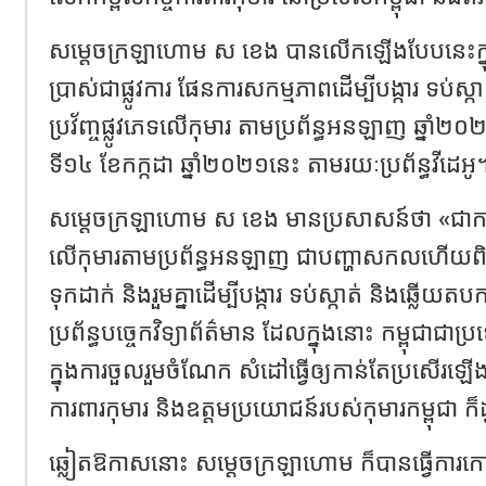
សម្ដេចក្រឡាហោម ស ខេង បានលើកឡើងបែបនេះក្នុងព
ប្រាស់ជាផ្លូវការ ផែនការសកម្មភាពដើម្បីបង្ការ ទប់ស
ប្រវ័ញ្ចផ្លូវភេទលើកុមារ តាមប្រព័ន្ធអនឡាញ ឆ្នាំ២
ទី១៤ ខែកក្កដា ឆ្នាំ២០២១នេះ តាមរយៈប្រព័ន្ធវីដេអូ
សម្ដេចក្រឡាហោម ស ខេង មានប្រសាសន៍ថា «ជាការពិត
លើកុមារតាមប្រព័ន្ធអនឡាញ ជាបញ្ហាសកលហើយព
ទុកដាក់ និងរួមគ្នាដើម្បីបង្ការ ទប់ស្កាត់ និងឆ្លើយត
ប្រព័ន្ធបច្ចេកវិទ្យាព័ត៌មាន ដែលក្នុងនោះ កម្ពុជ
ក្នុងការចួលរួមចំណែក សំដៅធ្វើឲ្យកាន់តែប្រសើរឡើង
ការពារកុមារ និងឧត្តមប្រយោជន៍របស់កុមារកម្ពុជ
ឆ្លៀតឱកាសនោះ សម្ដេចក្រឡាហោម ក៏បានធ្វើការក