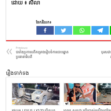
ដោយ ៖ សិលា
ចែករំលែក៖
Previous:
បារាំងប្រកាសពីគម្រោងរៀបចំការបោះឆ្នោត
បុរសជា
ប្រធានាធិបតី
រឿងទាក់ទង
រថយន្ដ LEXUS LX570 បេីកបុក
លោក សក្កដា ប្រើប្រាស់គ្រឿងញៀន