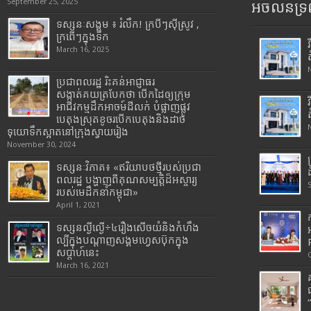
September 25, 2025
អចលនទ្រព
ទស្សនៈសង្គម ៖ រំលឹក! ក្របីៗស៊ីស្រូវ ,
ក្រពើៗក្នុងទឹក
March 16, 2025
ប្រជាពលរដ្ឋ រិះគន់អាជ្ញាធរ
សង្កាត់គយត្របែកថា បើកដៃឲ្យក្រុម
អាជីវកម្មដឹកអាចម៍ដីលក់ បំផ្លាញផ្លូវ
បេតុងស្រុតខូចរបើកបេតុងនិងដាច់
ទុយោទឹកស្អាតនៅក្រុងស្វាយរៀង
November 30, 2024
ទស្សនៈវិភាគ៖ «ឥរិយាបថថ្មីរបស់ប្រជា
ពលរដ្ឋ បង្ហាញពីគុណសម្បត្តិដ៏អស្ចារ្យ
របស់មេដឹកនាំកម្ពុជា»
April 1, 2021
ទស្សនល្ងីល្ងើ÷៤រឿងសើចយំនិងកំហឹង
ល្បីក្នុងបណ្តាញសង្គមហ្វេសប៊ុកក្នុង
សប្តាហ៍នេះ
March 16, 2021