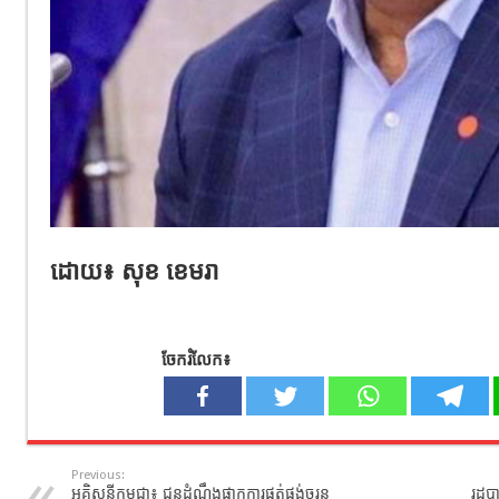
ដោយ៖ សុខ ខេមរា
ចែករំលែក៖
Previous:
អគ្គិសនីកម្ពុជា​៖​ ជូនដំណឹង​ផ្អាកការផ្គត់ផ្គង់ចរន្ត
រដ្ឋ