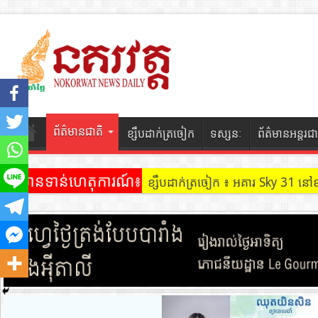
ព័ត៌មានជាតិ
ខ្សឹបដាក់ត្រចៀក
ទស្សនៈ
ព័ត៌មានអន្តរជា
ព័ត៌មានទាន់ហេតុការណ៍៖
ខ្សឹបដាក់ត្រចៀក ៖ អគារ Sky 31 នៅ