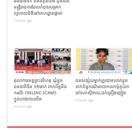
ធនធានទឹក និងឧតុនិយម ជូនដល់
មន្ត្រីរាជការដែលកំពុងសម្រាក
ព្យាបាលជំងឺនៅគេហដ្ឋានផ្ទាល់
2 hours ago
តុលាការខេត្តព្រះសីហនុ ឃុំខ្លួន
ជនសង្ស័យម្នាក់ត្រូវបានឃាត់ខ្លួន
ជនជាតិចិន ១២នាក់ ពាក់ព័ន្ធនឹង
ពាក់ព័ន្ធករណីឆបោកយកម៉ូតូយក
ករណី ONLINE SCAMS
ទៅលក់ស៊ីចាយ,ជក់គ្រឿងញៀន
ក្នុងហាងបាយចិន
4 hours ago
4 hours ago