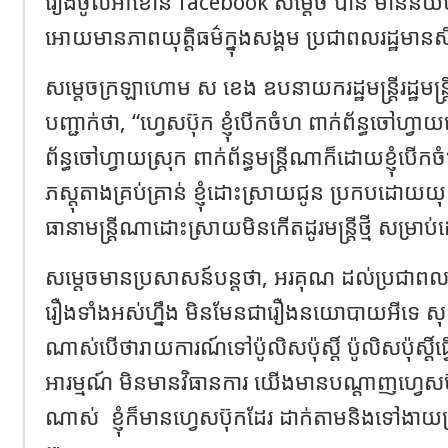
រឿងចូលអាខោន facebook សម្តេច បាន មានន័យថា,
អោយមានភាពយុត្តិធម៌ក្នុងសង្គម ប្រជាពលរដ្ឋមានសិទ្ធ
សម្តេចក្រឡាហោម ស ខេង ឧបនាយករដ្ឋមន្ត្រីរដ្ឋមន្ត្
បញ្ជាក់ថា, “ហ្វេសប៊ុក ខ្ញុំបើកចំហ ពាក់ព័ន្ធចៅហ្វា
ព័ន្ធចៅហ្វាយស្រុក ពាក់ព័ន្ធមន្រ្តីណាក៏ដោយខ្ញុំបើ
ភស្តុតាងគ្រប់គ្រាន់ ខ្ញុំដោះស្រាយជូន ប្រកបដោយយុត្តិ
ធានាមន្រ្តីណាដោះស្រាយមិនកើតដូរមន្ត្រីថ្មី សម្រាប
សម្តេចមានប្រសាសន៍បន្តថា, អរគុណ ដល់ប្រជាពល
រឿងទាំងអស់ហ្នឹង មិនមែនជារឿងនយោបាយអីទេ សុទ
ណាស់បើថារាយការណ៍ទៅប៉ូលិសប៉ុស្តិ៍ ប៉ូលិសប៉ុស្តិ៍ធ
អារម្មណ៍ មិនមានវិធានការ យើងមានបណ្តាញហ្វេសប៊
ណាស់
ខ្ញុំក៏មានហ្វេសប៊ុកដែរ ដាក់តាមនិងទៅងា