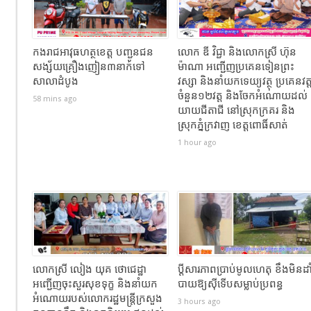
កងរាជឣាវុធហត្ថខេត្ត បញ្ជូនជន
លោក ឌី វិជ្ជា និងលោកស្រី ហ៊ុន
សង្ស័យគ្រឿងញៀន៣នាក់ទៅ
ម៉ាណា អញ្ជើញប្រគេនទៀនព្រះ
សាលាដំបូង
វស្សា និងនាំយកទេយ្យវត្ថុ ប្រគេនវត្
ចំនួន១២វត្ត និងចែកអំណោយដល់
58 mins ago
យាយជីតាជី នៅស្រុកក្រគរ និង
ស្រុកភ្នំក្រវាញ ខេត្តពោធិ៍សាត់
1 hour ago
លោកស្រី លៀង យុគ ថោជេដ្ឋា
ប្ដីសារភាពប្រាប់មូលហេតុ ខឹងមិនដា
អញ្ជើញចុះសួរសុខទុក្ខ និងនាំយក
បាយឱ្យស៊ីទើបសម្លាប់ប្រពន្ធ
អំណោយរបស់លោករដ្ឋមន្ត្រីក្រសួង
3 hours ago