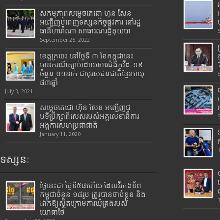
សកម្មភាពសម្តេចតេជោ ហ៊ុន សែន
អញ្ជើញបំពេញទស្សនកិច្ចផ្លូវការ នៅរដ្ឋ
ធានីហាវ៉ាណា សាធារណរដ្ឋគុយបា
September 25, 2022
ខេត្តក្រចេះ នៅថ្ងៃទី ៣ ខែកក្កដានេះ
មានករណីស្លាប់ដោយសារជំងឺកូវីដ-១៩
7
ចំនួន ០១នាក់ ជាបុរសជនជាតិខ្មែរអាយុ
៨៣ឆ្នាំ
July 3, 2021
សម្តេចតេជោ ហ៊ុន សែន អញ្ជើញជួ
បទីប្រឹក្សាពិសេសរបស់អគ្គលេខាធិការ
អង្គការសហប្រជាជាតិ
January 11, 2020
ទស្សនៈ
ថ្ងៃនេះជា ថ្ងៃទី៥៨ហើយ ដែលវីរកងទ័ព
កម្ពុជាចំនួន ១៨រូប ត្រូវបានចាប់ខ្លួន និង
ដាក់ឱ្យស្ថិតក្រោមការឃុំគ្រងរបស់
យោធាថៃ