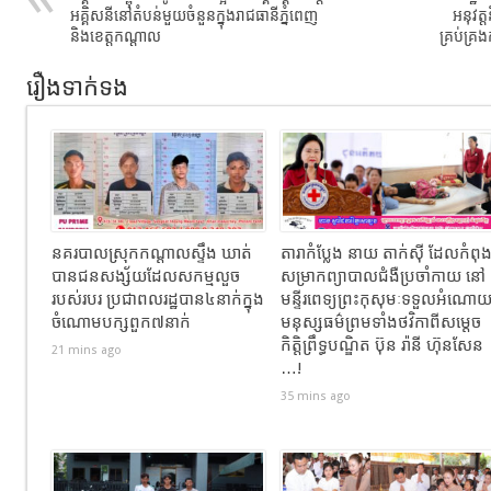
អគ្គិសនី​នៅតំបន់មួយចំនួនក្នុងរាជធានីភ្នំពេញ​
អនុវត្
និង​ខេត្ត​កណ្ដាល​
គ្រប់គ្រ
រឿងទាក់ទង
នគរបាលស្រុកកណ្ដាលស្ទឹង ឃាត់
តារាកំប្លែង នាយ តាក់ស៊ី ដែលកំពុ
បានជនសង្ស័យដែលសកម្មលួច
សម្រាកព្យាបាលជំងឺប្រចាំកាយ នៅ
របស់របរ ប្រជាពលរដ្ឋបាន៤នាក់ក្នុង
មន្ទីរពេទ្យព្រះកុសុមៈទទួលអំណោ
ចំណោមបក្សពួក៧នាក់
មនុស្សធម៌ព្រមទាំងថវិកាពីសម្តេច
កិត្តិព្រឹទ្ធបណ្ឌិត ប៊ុន រ៉ានី ហ៊ុនសែន
21 mins ago
…!
35 mins ago