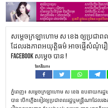
សម្តេចក្រឡាហោម ស ខេង ឲ្យប្រជាពលរ
ដែលរងភាពអយុត្តិធម៌ អាចផ្ញើសំណុ
facebook សម្តេច បាន !
ចែករំលែក៖
ភ្នំពេញ៖ សម្តេចក្រឡាហោម ស ខេង ឧបនាយករដ្ឋមន្ត្រីរ
បាន បើកភ្លើងខៀវឲ្យប្រជាពលរដ្ឋឬមន្រ្តីណាដែលរងភ