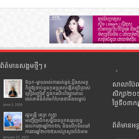
ព័ត៌មានសង្គមថ្មីៗ ៖
>
ឪពុក-ម្ដាយអស់ការអត់ធ្មត់,ប្ដឹងសមត្ថ
សាលាប៊ែលធ
កិច្ចឱ្យចាប់ខ្លួនកូនប្រុសបង្កើតប្រើប្រាស់
សិក្សា២
គ្រឿងញៀន ក្នុងករណីហិង្សាដោយ
ចេតនានិងគំរាមកំហែងថានឹងសម្លាប់
ថ្ងៃទី០៣ក
June 3, 2026
រដ្ឋមន្រ្តី​ នេត្រ​ ភក្ត្រា​
អញ្ជើញបើកសន្និបាតបូកសរុបលទ្ធ
ព័ត៌មានអន្
ផលការងារឆ្នាំ២០២៤ និងលើកទិសដៅ
ការងារឆ្នាំ២០២៥របស់​ក្រសួង​ព័ត៌មាន​
January 21, 2025