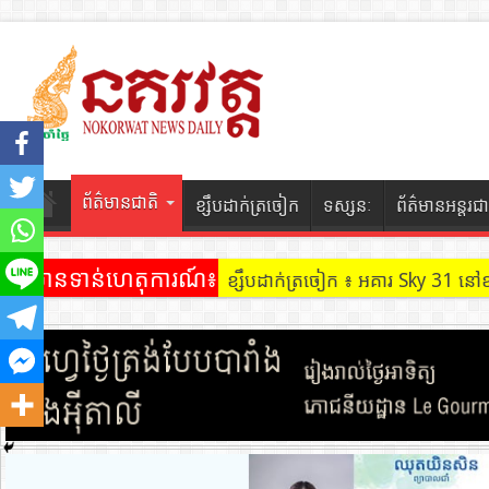
ព័ត៌មានជាតិ
ខ្សឹបដាក់ត្រចៀក
ទស្សនៈ
ព័ត៌មានអន្តរជា
ព័ត៌មានទាន់ហេតុការណ៍៖
ខ្សឹបដាក់ត្រចៀក ៖ អគារ Sky 31 នៅ