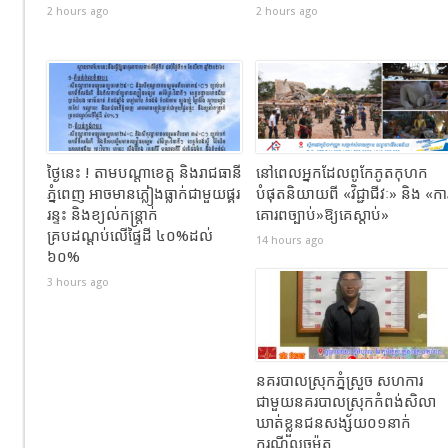
2 hours ago
2 hours ago
ថ្ងៃនេះ ! តាមបណ្តាខេត្ត និងរាជធានី
នៅពេលអ្នកដែលពូកែភូតកុហក
ភ្នំពេញ អាចមានភ្លៀងធ្លាក់ជាមួយផ្គរ
បំផុតនិយាយពី «វិជ្ជាជីវៈ» និង «កា
រន្ទះ និងខ្យល់កន្ត្រាក់
គោរពច្បាប់»ឱ្យគេស្តាប់»
គ្របដណ្តប់លើផ្ទៃដី ៤០%ដល់
14 hours ago
៦០%
3 hours ago
នគរបាលស្រុកភ្នំស្រួច សហការ
ជាមួយនគរបាលស្រុកកំពង់សិលា
ឃាត់ខ្លួនជនសង្ស័យ០១នាក់
ករណីលួចម៉ូតូ