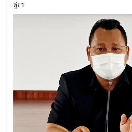
ផ្ទះ៕