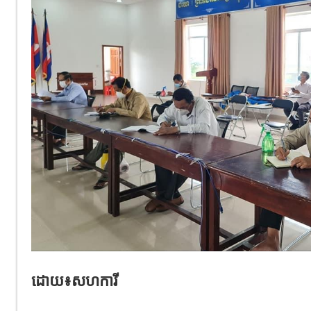
ដោយ​៖សហការី​