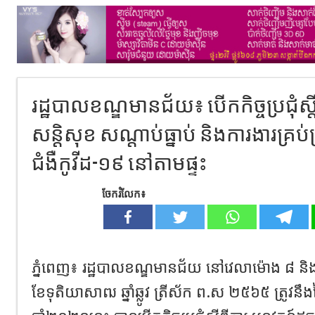
រដ្ឋបាលខណ្ឌមានជ័យ៖ បើកកិច្ចប្រជុំស្តីព
សន្តិសុខ សណ្តាប់ធ្នាប់ និងការងារគ្រប
ជំងឺកូវីដ-១៩ នៅតាមផ្ទះ
ចែករំលែក៖
ភ្នំពេញ៖ រដ្ឋបាលខណ្ឌមានជ័យ នៅវេលាម៉ោង ៨​ និង
ខែទុតិយាសាឍ ឆ្នាំឆ្លូវ ត្រីស័ក ព.ស ២៥៦៥ ត្រូវនឹងថ