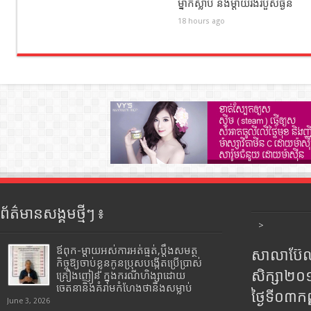
ម្នាក់ស្លាប់ និងម្តាយរងរបួសធ្ងន់
18 hours ago
ព័ត៌មានសង្គមថ្មីៗ ៖
>
ឪពុក-ម្ដាយអស់ការអត់ធ្មត់,ប្ដឹងសមត្ថ
សាលាប៊ែលធ
កិច្ចឱ្យចាប់ខ្លួនកូនប្រុសបង្កើតប្រើប្រាស់
សិក្សា២
គ្រឿងញៀន ក្នុងករណីហិង្សាដោយ
ចេតនានិងគំរាមកំហែងថានឹងសម្លាប់
ថ្ងៃទី០៣ក
June 3, 2026