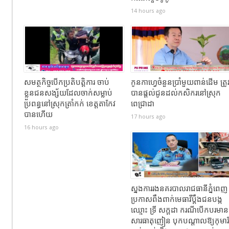
14 hours ago
សមត្ថកិច្ចបើកប្រតិបត្តិការ ចាប់
កូនកាហ្វេចំនួនប្រាំមួយពាន់ដើម ត្រូ
ខ្លួនជនសង្ស័យដែលចាក់សម្លាប់
បានផ្តល់ជូនដល់កសិករនៅស្រុក
ប្រពន្ធនៅស្រុកត្រាំកក់ ខេត្តតាកែវ
ពេជ្រាដា
បានហេីយ
17 hours ago
16 hours ago
ស្នងការរងនគរបាលរាជធានីភ្នំពេញ
ប្រកាសពឹងពាក់មេធាវីប្តឹងជនបង្ក
ឈ្មោះ ទ្រី សក្ដដា ករណីបើកបរមាន
សារធាតុញៀន បុកបណ្តាលឱ្យកុមារី