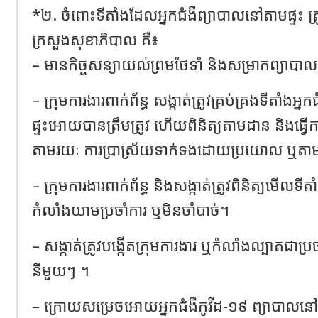
*២. ចំពោះទីតាំងដែលអ្នកជំងឺព្យាបាលនៅតាមផ្ទះ ត្រូ
ក្រសួងសុខាភិបាល គឺ៖
– មានកិច្ចសន្យាយល់ព្រមថែទាំ និងសម្រាកព្យាបាលជ
– ក្រុមការងារពាក់ព័ន្ធ សង្កាត់ត្រូវគ្រប់គ្រងទីតាំងអ
ផ្ទះអោយបានត្រឹមត្រូវ ហើយពិនិត្យតាមដាន និងធ្វើកា
តាមរយៈ ការប្រាស្រ័យទាក់ទងដោយប្រយោល ឬតាមរយៈ
– ក្រុមការងារពាក់ព័ន្ធ និងសង្កាត់ត្រូវពិនិត្យមើលទីតាំ
កំលាំងយាមប្រចាំការ ឬមិនចាំបាច់។
– សង្កាត់ត្រូវបង្កើតក្រុមការងារ ឬកំលាំងល្បាតជាប្
នីមួយៗ ។
– ក្រោយសម្រេចអោយអ្នកជំងឺកូវីដ-១៩ ព្យាបាលនៅផ