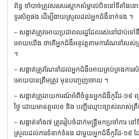
ព័ន្ធ ចាំបាច់ត្រូវសរសេរស្លាកសំម្គាល់បិទនៅទីតា
ទូរស័ព្ទផង ដើម្បីងាយស្រួលដល់អ្នកជំងឺទាក់ទង ។
– សង្កាត់ត្រូវអោយប្រជាពលរដ្ឋដែលរស់នៅជាប់ទៅនឹ
អោយយើង ថាតើអ្នកជំងឺអនុវត្តតាមការណែនាំរបស់
។
– សង្កាត់ត្រូវណែនាំដល់អ្នកជំងឺអោយគ្រប់គ្រងការសំ
អោយបានត្រឹមត្រូវ មុនបញ្ចេញចោល ។
– សង្កាត់ត្រូវរាយការណ៍អំពីចំនួនអ្នកជំងឺកូវីដ-១៩ 
ថ្ងៃ ដោយមានតួលេខ និង បញ្ជីឈ្មោះច្បាស់លាស់ត្រឹម
– សង្កាត់ទាំង៧ ត្រូវរៀបចំដាក់មន្រ្តីមកប្រចាំការ ន
ស្រួលដល់ការទំនាក់ទំនង ជាមួយអ្នកជំងឺកូវីដ-១៩