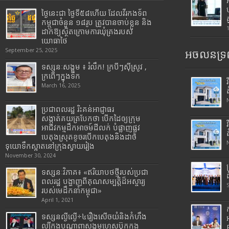
ថ្ងៃនេះជា ថ្ងៃទី៥៨ហើយ ដែលវីរកងទ័ព
កម្ពុជាចំនួន ១៨រូប ត្រូវបានចាប់ខ្លួន និង
ដាក់ឱ្យស្ថិតក្រោមការឃុំគ្រងរបស់
យោធាថៃ
September 25, 2025
អចលនទ្រព
ទស្សនៈសង្គម ៖ រំលឹក! ក្របីៗស៊ីស្រូវ ,
ក្រពើៗក្នុងទឹក
March 16, 2025
ប្រជាពលរដ្ឋ រិះគន់អាជ្ញាធរ
សង្កាត់គយត្របែកថា បើកដៃឲ្យក្រុម
អាជីវកម្មដឹកអាចម៍ដីលក់ បំផ្លាញផ្លូវ
បេតុងស្រុតខូចរបើកបេតុងនិងដាច់
ទុយោទឹកស្អាតនៅក្រុងស្វាយរៀង
November 30, 2024
ទស្សនៈវិភាគ៖ «ឥរិយាបថថ្មីរបស់ប្រជា
ពលរដ្ឋ បង្ហាញពីគុណសម្បត្តិដ៏អស្ចារ្យ
របស់មេដឹកនាំកម្ពុជា»
April 1, 2021
ទស្សនល្ងីល្ងើ÷៤រឿងសើចយំនិងកំហឹង
ល្បីក្នុងបណ្តាញសង្គមហ្វេសប៊ុកក្នុង