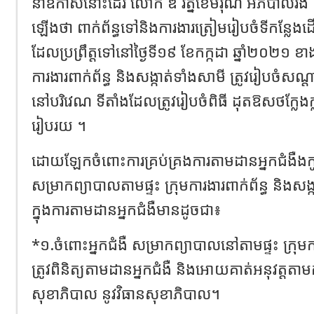
នាឱកាសនោះដែរ លោក ឌី រ័ត្នខេមរុណ អភិបាលរ
ឡើងថា ពាក់ព័ន្ធទៅនិងការងារត្រៀមរៀបចំទីកន្លែងដើ
ដែលប្រព្រឹត្តទៅនៅថ្ងៃទី១៩ ខែកក្កដា ឆ្នាំ២០២១ ខាង
ការងារពាក់ព័ន្ធ និងសង្កាត់ទាំងសាមី ត្រូវរៀបចំសណ្ត
នៅបរិវេណ ទីតាំងដែលត្រូវរៀបចំពិធី ដុតឱសថក្ល
រៀបរយ ។
ដោយឡែកចំពោះការគ្រប់គ្រងការតាមដានអ្នកជំងឺងកូវី
សម្រាកព្យាបាលតាមផ្ទះ ក្រុមការងារពាក់ព័ន្ធ និងសង្
ក្នុងការតាមដានអ្នកជំងឺមានដូចជា៖
*១.ចំពោះអ្នកជំងឺ សម្រាកព្យាបាលនៅតាមផ្ទះ ក្រុមការ
ត្រូវពិនិត្យតាមដានអ្នកជំងឺ និងអោយគាត់អនុវត្តត
សុខាភិបាល នូវវិធានសុខាភិបាល។