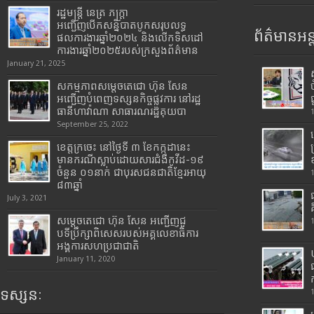
រដ្ឋមន្រ្តី​ នេត្រ​ ភក្ត្រា​
អញ្ជើញបើកសន្និបាតបូកសរុបលទ្ធ
ព័ត៌មានអន្
ផលការងារឆ្នាំ២០២៤ និងលើកទិសដៅ
ការងារឆ្នាំ២០២៥របស់​ក្រសួង​ព័ត៌មាន​
January 21, 2025
សកម្មភាពសម្តេចតេជោ ហ៊ុន សែន
អញ្ជើញបំពេញទស្សនកិច្ចផ្លូវការ នៅរដ្ឋ
ធានីហាវ៉ាណា សាធារណរដ្ឋគុយបា
September 25, 2022
ខេត្តក្រចេះ នៅថ្ងៃទី ៣ ខែកក្កដានេះ
មានករណីស្លាប់ដោយសារជំងឺកូវីដ-១៩
ចំនួន ០១នាក់ ជាបុរសជនជាតិខ្មែរអាយុ
៨៣ឆ្នាំ
July 3, 2021
សម្តេចតេជោ ហ៊ុន សែន អញ្ជើញជួ
បទីប្រឹក្សាពិសេសរបស់អគ្គលេខាធិការ
អង្គការសហប្រជាជាតិ
January 11, 2020
ទស្សនៈ