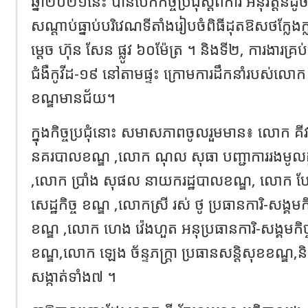
ឆ្នាំ២០២១នេះ បានបើកកិច្ចប្រជុំស្តីពីការ អនុវត្តន៍ដូ
សណ្តាប់ធ្នាប់បរិវេណទីតាំងរៀបចំពិធីដុតឱសថក្ល
ម្តេច ហ៊ុន សែន ផ្លូវ ៦០ម៉ែត្រ ។​ និងទី២, ការងារគ្រ
ជំងឺកូវីដ-១៩ នៅតាមផ្ទះ ក្រោមការដឹកនាំរបស់លោក 
ខណ្ឌមានជ័យ។
ក្នុង​កិច្ច​ប្រជុំ​នោះ​ សមាសភាពចូលរួមមាន៖​ លោក គីវ
នគរបាលខណ្ឌ ,លោក ណុល សុធា បញ្ជាការរងមូលដ្
,លោក ប្រាំង សុផល នាយករដ្ឋបាលខណ្ឌ, លោក បែន
សេដ្ឋកិច្ច ខណ្ឌ ,លោកស្រី រស់ ថូ ប្រធានការិ-សង្
ខណ្ឌ ,លោក ហេង វ៉េងហួត អនុប្រធានការិ-សង្គមក
ខណ្ឌ,លោក ឡេង ច័ន្ទភក្រ្តា ប្រធានសន្តិសុខខណ្ឌ
សង្កាត់ទាំង៧ ។