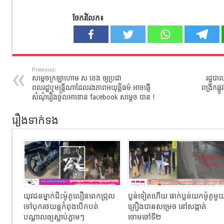
ចែករំលែក៖
Previous:
សម្តេចក្រឡាហោម ស ខេង ឲ្យប្រជា
រដ្ឋបា
ពលរដ្ឋឬមន្រ្តីណាដែលរងភាពអយុត្តិធម៌ អាចផ្ញើ
ពង្រីកផ្
សំណុំរឿងចូលអាខោន facebook សម្តេច បាន !
រឿងទាក់ទង
យុវជនម្នាក់ជិះម៉ូតូលឿនពេកជ្រុល
ប្លន់ទៀតហើយ ធាក់ប្លន់យកម៉ូតូមួ
ទៅបុករថយន្តកំពុងបើកបត់
គ្រឿងបានសម្រេច នៅសង្កាត់
បណ្តាលឲ្យស្លាប់ភ្លាមៗ
ចោមចៅទី២