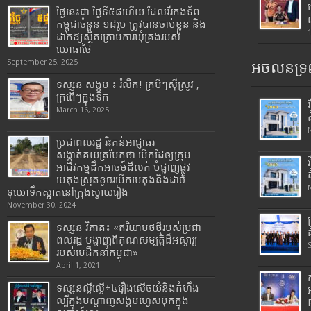
ថ្ងៃនេះជា ថ្ងៃទី៥៨ហើយ ដែលវីរកងទ័ព
កម្ពុជាចំនួន ១៨រូប ត្រូវបានចាប់ខ្លួន និង
ដាក់ឱ្យស្ថិតក្រោមការឃុំគ្រងរបស់
យោធាថៃ
September 25, 2025
អចលនទ្រព
ទស្សនៈសង្គម ៖ រំលឹក! ក្របីៗស៊ីស្រូវ ,
ក្រពើៗក្នុងទឹក
March 16, 2025
ប្រជាពលរដ្ឋ រិះគន់អាជ្ញាធរ
សង្កាត់គយត្របែកថា បើកដៃឲ្យក្រុម
អាជីវកម្មដឹកអាចម៍ដីលក់ បំផ្លាញផ្លូវ
បេតុងស្រុតខូចរបើកបេតុងនិងដាច់
ទុយោទឹកស្អាតនៅក្រុងស្វាយរៀង
November 30, 2024
ទស្សនៈវិភាគ៖ «ឥរិយាបថថ្មីរបស់ប្រជា
ពលរដ្ឋ បង្ហាញពីគុណសម្បត្តិដ៏អស្ចារ្យ
របស់មេដឹកនាំកម្ពុជា»
April 1, 2021
ទស្សនល្ងីល្ងើ÷៤រឿងសើចយំនិងកំហឹង
ល្បីក្នុងបណ្តាញសង្គមហ្វេសប៊ុកក្នុង