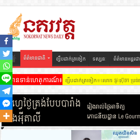
ព័ត៌មានជាតិ
ខ្សឹបដាក់ត្រចៀក
ទស្សនៈ
ព័ត៌មានអន្តរជា
ព័ត៌មានទាន់ហេតុការណ៍៖
ខ្សឹបដាក់ត្រចៀក ៖ អគារ Sky 31 នៅ