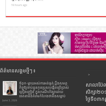
16 hours ago
ព័ត៌មានសង្គមថ្មីៗ ៖
>
ឪពុក-ម្ដាយអស់ការអត់ធ្មត់,ប្ដឹងសមត្ថ
សាលាប៊ែលធ
កិច្ចឱ្យចាប់ខ្លួនកូនប្រុសបង្កើតប្រើប្រាស់
សិក្សា២
គ្រឿងញៀន ក្នុងករណីហិង្សាដោយ
ចេតនានិងគំរាមកំហែងថានឹងសម្លាប់
ថ្ងៃទី០៣ក
June 3, 2026