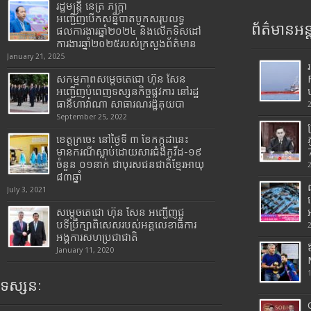
រដ្ឋមន្រ្តី​ នេត្រ​ ភក្ត្រា​
អញ្ជើញបើកសន្និបាតបូកសរុបលទ្ធ
ព័ត៌មានអន្
ផលការងារឆ្នាំ២០២៤ និងលើកទិសដៅ
ការងារឆ្នាំ២០២៥របស់​ក្រសួង​ព័ត៌មាន​
January 21, 2025
សកម្មភាពសម្តេចតេជោ ហ៊ុន សែន
អញ្ជើញបំពេញទស្សនកិច្ចផ្លូវការ នៅរដ្ឋ
ធានីហាវ៉ាណា សាធារណរដ្ឋគុយបា
September 25, 2022
ខេត្តក្រចេះ នៅថ្ងៃទី ៣ ខែកក្កដានេះ
មានករណីស្លាប់ដោយសារជំងឺកូវីដ-១៩
7
ចំនួន ០១នាក់ ជាបុរសជនជាតិខ្មែរអាយុ
៨៣ឆ្នាំ
July 3, 2021
សម្តេចតេជោ ហ៊ុន សែន អញ្ជើញជួ
បទីប្រឹក្សាពិសេសរបស់អគ្គលេខាធិការ
អង្គការសហប្រជាជាតិ
January 11, 2020
ទស្សនៈ