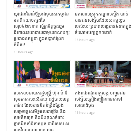
យុវជនជំនាន់ថ្មីរួមជាមួយសកម្មជន
នគរបាលស្រុកកណ្ដាលស្ទឹង ឃាត់
មកពីគណបក្សដទៃ
បានជនសង្ស័យដែលសកម្មលួច
សរុប៤២៧នាក់ ស្ម័គ្រចិត្តចូលរួម
របស់របរ ប្រជាពលរដ្ឋបាន៤នាក់ក្នុ
ជីវភាពនយោបាយជាមួយគណបក្ស
ចំណោមបក្សពួក៧នាក់
ប្រជាជនកម្ពុជា ក្នុងសង្កាត់ព្រែក
16 hours ago
កំពឹស!
15 hours ago
លោកឧបនាយករដ្ឋមន្ត្រី ហ៊ុន ម៉ានី
កងរាជឣាវុធហត្ថខេត្ត បញ្ជូនជន
សូមកោតសរសើរចំពោះរដ្ឋបាលខេត្ត
សង្ស័យគ្រឿងញៀន៣នាក់ទៅ
តាកែវ ដែលបានខិតខំប្រឹងប្រែង
សាលាដំបូង
សម្រេចនូវសមិទ្ធផលជាច្រើន និង
16 hours ago
សូមនឹករឭក និងដឹងគុណចំពោះ
ថ្នាក់ដឹកនាំជំនាន់មុន ជាពិសេស ស
ម្តេចវិបុលបញ្ញា សុខ អាន