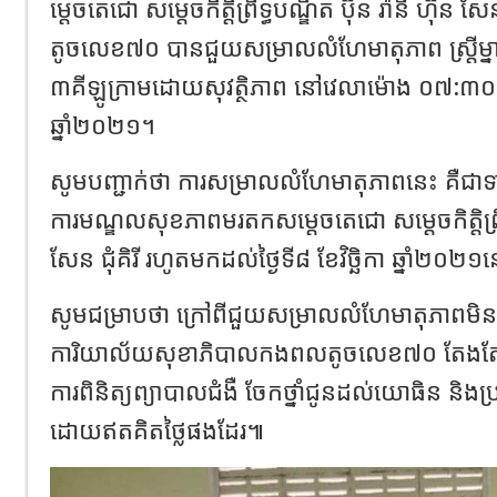
ម្តេចតេជោ​ សម្តេចកិត្តិព្រឹទ្ធបណ្ឌិត ប៊ុន រ៉ានី ហ៊ុន
តូចលេខ៧០ បានជួយសម្រាលលំហែមាតុភាព ស្រ្តីម្នា
៣គីឡូក្រាមដោយសុវត្ថិភាព នៅវេលាម៉ោង ០៧:៣០​នាទីព្រ
ឆ្នាំ២០២១។
សូមបញ្ជាក់ថា ការសម្រាលលំហែមាតុភាពនេះ គឺជាទ
ការមណ្ឌលសុខភាពមរតកសម្តេចតេជោ​ សម្តេចកិត្តិព្រឹទ្
សែន ជុំគិរី រហូតមកដល់ថ្ងៃទី៨ ខែវិច្ឆិកា​ ឆ្នាំ២០២១
សូមជម្រាបថា​ ក្រៅពីជួយសម្រាលលំហែមាតុភាពមិនគ
ការិយាល័យសុខាភិបាលកងពលតូចលេខ៧០ តែងតែបន្ត​
ការពិនិត្យព្យាបាលជំងឺ ចែកថ្នាំជូនដល់​យោធិន និងប
ដោយឥតគិតថ្លៃផងដែរ៕