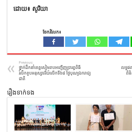
ដោយ៖ សូរិយា
ចែករំលែក៖
Previous:
ថ្នាក់ដឹកនាំខេត្តសៀមរាបអញ្ជើញប្រារព្ធពិធី
លទ្ធផ
រំលឹកខួបអនុស្សាវរីយ៍លើកទី៦៨ ថ្ងៃបុណ្យឯករាជ្យ
ពិន
ជាតិ
រឿងទាក់ទង