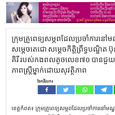
ក្រុមគ្រូពេទ្យសម្ភពដែលប្រចាំការន
សម្តេចតេជោ​ សម្តេចកិត្តិព្រឹទ្ធបណ្ឌិត ប៊ុ
គិរី របស់កងពលតូចលេខ៧០ បានជួយ
ភាពស្រ្តីម្នាក់ដោយសុវត្ថិភាព
ចែករំលែក៖
ខេត្តកំពត៖ ក្រុមគ្រូពេទ្យសម្ភពដែលប្រចាំការន