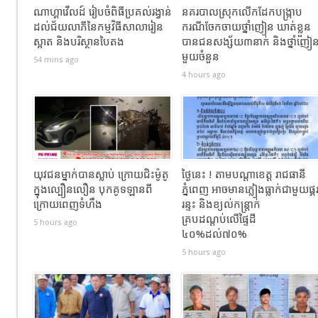
ណាហ្គាវើលដ៍ រៀបចំពិធីប្រគល់រង្វាន់
នគរបាលស្រុកលើកដែកបង្ក្រាប
ដល់ជ័យលាភីនៃកម្មវិធីសាលារៀន
ករណីចែកចាយថ្នាំញៀន ឃាត់ខ្លួន
ស្អាត និងបរិស្ថានបៃតង
បានជនសង្ស័យ៣នាក់ និងថ្នាំញៀ
មួយចំនួន
54 mins ago
4 hours ago
យុវជនម្នាក់បានស្លាប់ ក្រោយជិះម៉ូតូ
ថ្ងៃនេះ ! តាមបណ្តាខេត្ត រាជធានី
ក្នុងល្បឿនលឿន បុកគូទឡានពី
ភ្នំពេញ អាចមានភ្លៀងធ្លាក់ជាមួយផ្គ
ក្រោយពេញទំហឹង
រន្ទះ និងខ្យល់កន្ត្រាក់
គ្របដណ្តប់លើផ្ទៃដី
5 hours ago
៤០%ដល់៧០%
5 hours ago