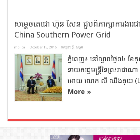
សម្តេចតេជោ ហ៊ុន សែន ជួបពិភាក្សាការងារជា
China Southern Power Grid
molica
October 15, 2016
ទស្សនាវដ្តី
,
សង្គម
ភ្នំពេញ៖ នៅល្ងាចថ្ងៃ១៤ ខែ
នាយករដ្ឋមន្រ្តីនៃព្រះរាជាណា
អោយ លោក លី ឈីងគុយ (Li 
More »