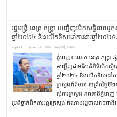
រដ្ឋមន្រ្តី​ នេត្រ​ ភក្ត្រា​ អញ្ជើញបើកសន្និបា
ឆ្នាំ២០២៤ និងលើកទិសដៅការងារឆ្នាំ២០២៥របស
sopha kol
January 21, 2025
ទស្សនាវដ្តី
,
នយោបាយ
ភ្នំពេញ​៖ លោក នេត្រ ភក្ត្រា រដ
អញ្ជើញជាអធិបតីពិធីបើកស្ន
ឆ្នាំ២០២៤ និងលើកទិសដៅការ
ក្រសួងព័ត៌មាន នាព្រឹកថ្ងៃទ
ស្តីការក្រសួង រាជធានីភ្នំ
រួមពីថ្នាក់ដឹកនាំអន្តរក្រសួង តំណាងរដ្ឋបាលរាជធានីខេ