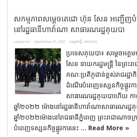
សកម្មភាពសម្តេចតេជោ ហ៊ុន សែន អញ្ជើញបំពេ
នៅរដ្ឋធានីហាវ៉ាណា សាធារណរដ្ឋគុយបា
sopha kol
September 25, 2022
ទស្សនាវដ្តី
,
នយោបាយ
ប្រទេសគុយបា៖ សម្តេចអគ្គ
សែន នាយករដ្ឋមន្រ្តី នៃព្រះរ
គណៈប្រតិភូជាន់ខ្ពស់រាជរដ្ឋាភ
ដំណើរបំពេញទស្សនកិច្ចផ្លូវក
សាធារណរដ្ឋគុយបាហើយ កាលពី
ឆ្នាំ២០២២ ម៉ោងនៅរដ្ឋធានីហាវ៉ាណាសាធារណរដ្ឋគុយប
ឆ្នាំ២០២២ម៉ោងនៅរាជធានីភ្នំពេញ ព្រះរាជាណាចក្រក
បំពេញទស្សនកិច្ចផ្លូវការនេះ ...
Read More »