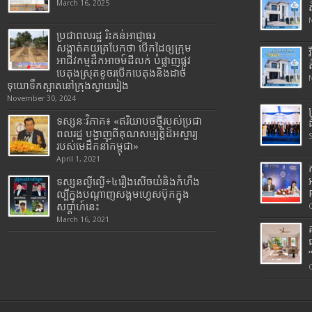
March 16, 2025
ប្រជាពលរដ្ឋ រិះគន់អាជ្ញាធរ
សង្កាត់គយត្របែកថា បើកដៃឲ្យក្រុម
អាជីវកម្មដឹកអាចម៍ដីលក់ បំផ្លាញផ្លូវ
បេតុងស្រុតខូចរបើកបេតុងនិងដាច់
ទុយោទឹកស្អាតនៅក្រុងស្វាយរៀង
November 30, 2024
ទស្សនៈវិភាគ៖ «ឥរិយាបថថ្មីរបស់ប្រជា
ពលរដ្ឋ បង្ហាញពីគុណសម្បត្តិដ៏អស្ចារ្យ
របស់មេដឹកនាំកម្ពុជា»
April 1, 2021
ទស្សនល្ងីល្ងើ÷៤រឿងសើចយំនិងកំហឹង
ល្បីក្នុងបណ្តាញសង្គមហ្វេសប៊ុកក្នុង
សប្តាហ៍នេះ
March 16, 2021