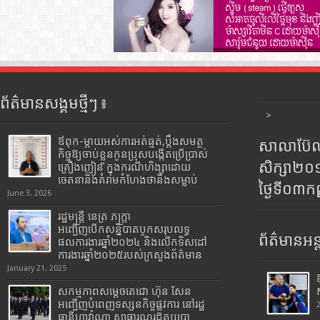
ព័ត៌មានសង្គមថ្មីៗ ៖
>
ឪពុក-ម្ដាយអស់ការអត់ធ្មត់,ប្ដឹងសមត្ថ
សាលាប៊ែលធ
កិច្ចឱ្យចាប់ខ្លួនកូនប្រុសបង្កើតប្រើប្រាស់
សិក្សា២
គ្រឿងញៀន ក្នុងករណីហិង្សាដោយ
ចេតនានិងគំរាមកំហែងថានឹងសម្លាប់
ថ្ងៃទី០៣ក
June 3, 2026
រដ្ឋមន្រ្តី​ នេត្រ​ ភក្ត្រា​
អញ្ជើញបើកសន្និបាតបូកសរុបលទ្ធ
ព័ត៌មានអន្
ផលការងារឆ្នាំ២០២៤ និងលើកទិសដៅ
ការងារឆ្នាំ២០២៥របស់​ក្រសួង​ព័ត៌មាន​
January 21, 2025
សកម្មភាពសម្តេចតេជោ ហ៊ុន សែន
អញ្ជើញបំពេញទស្សនកិច្ចផ្លូវការ នៅរដ្ឋ
ធានីហាវ៉ាណា សាធារណរដ្ឋគុយបា