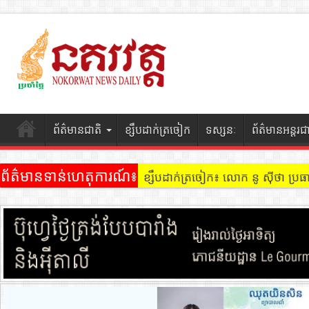
ព័ត៌មានជាតិ
ខ្សឹបដាក់ត្រចៀក
ទស្សនៈ
ព័ត៌មានអន្តរជ
ព័ត៌មានទាន់ហេតុការណ៍៖
ខ្សឹបដាក់ត្រចៀក៖ លោក នូ សុីថា ប្រធា
ខ្សឹបដាក់ត្រចៀក ៖ អគារ Sky 31 នៅ