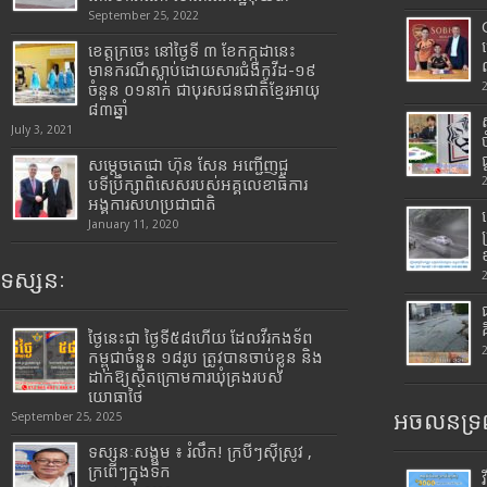
September 25, 2022
ខេត្តក្រចេះ នៅថ្ងៃទី ៣ ខែកក្កដានេះ
មានករណីស្លាប់ដោយសារជំងឺកូវីដ-១៩
ចំនួន ០១នាក់ ជាបុរសជនជាតិខ្មែរអាយុ
៨៣ឆ្នាំ
July 3, 2021
សម្តេចតេជោ ហ៊ុន សែន អញ្ជើញជួ
បទីប្រឹក្សាពិសេសរបស់អគ្គលេខាធិការ
អង្គការសហប្រជាជាតិ
January 11, 2020
ទស្សនៈ
ថ្ងៃនេះជា ថ្ងៃទី៥៨ហើយ ដែលវីរកងទ័ព
កម្ពុជាចំនួន ១៨រូប ត្រូវបានចាប់ខ្លួន និង
ដាក់ឱ្យស្ថិតក្រោមការឃុំគ្រងរបស់
យោធាថៃ
អចលនទ្រព
September 25, 2025
ទស្សនៈសង្គម ៖ រំលឹក! ក្របីៗស៊ីស្រូវ ,
ក្រពើៗក្នុងទឹក