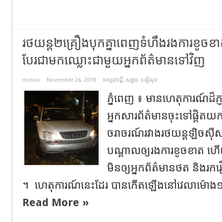
រថយន្ត២គ្រឿងបុកគ្នាពេញទំហឹងរងការខូចខាត
បែរជាមកឈ្លោះជាមួយអ្នកព័ត៌មានទៅវិញ
molica
November 26, 2018
ទស្សនាវដ្តី
,
សង្គម
,
សន្តិសុខ
ភ្នំពេញ​ ៖​ មានហេតុការណ៍ដ៏ភ្ញា
អ្នកសារព័ត៌មានចុះទៅផ្តិតយក
ចរាចរណ៍រវាងរថយន្តឡិចស៊ីស 
បណ្ដាលឲ្យរងការខូចខាត​ ហើយ
មិនឲ្យអ្នកព័ត៌មានថត​ និងរករឿ
។ ​ ហេតុការណ៍នេះដែរ​ បានកើតឡើងនៅវេលាម៉ោង១១
Read More »