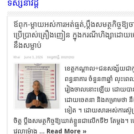
ទស្សនាវដ្តី
ឪពុក-ម្ដាយអស់ការអត់ធ្មត់,ប្ដឹងសមត្ថកិច្ចឱ្យចា
ប្រើប្រាស់គ្រឿងញៀន ក្នុងករណីហិង្សាដោយ
នឹងសម្លាប់
Khai
June 3, 2026
ទស្សនាវដ្តី
,
នយោបាយ
ខេត្តកណ្តាល÷ជនសង្ស័យជាកូ
ពន្ធនាគារ ចំនួន៣ឆ្នាំ លុះ
រៀងចាលនោះឡើយ ដោយបានបង្
ដោយចេតនា និងគម្រាមថា នឹ
ទៀត ។ ដោយសារអស់ការស៊ូទ្រ
ចិត្ត ប្តឹងសមត្ថកិច្ចឱ្យឃាត់ខ្លួនជាលើកទី២ តែម្
វេលាម៉ោង ...
Read More »