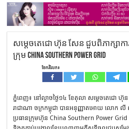
សម្តេចតេជោ ហ៊ុន សែន ជួបពិភាក្សាក
ក្រុម China Southern Power Grid
ចែករំលែក៖
ភ្នំពេញ៖ នៅល្ងាចថ្ងៃ១៤ ខែតុលា សម្តេចតេជោ ហ៊ុន 
រាជាណា ចក្រកម្ពុជា បានអនុញ្ញាតអោយ លោក លី
ប្រធានក្រុមហ៊ុន China Southern Power Grid ដែល
និងតភ្ជាប់បង្គោលខ្សែបណ្តាញអគ្គីសនីចូលជួបសម្ដែ