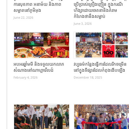
ការសុខភាព អនាម័យ និងភាព
ប្រើប្រាស់គ្រឿងញៀន ក្នុងករណី
សម្អាតនៅភូមិអុង
ហិង្សាដោយចេតនានិងគំរាម
កំហែងថានឹងសម្លាប់
June 22, 2026
June 3, 2026
អបអរឆ្នាំមមី និងទទួលយកលាភ
វប្បធម៌កន្លែងធ្វើការដែលរីកចម្រើន
សំណាងនៅណាហ្គាវើលដ៍
នៅក្នុងទីផ្សារដែលកំពុងងើបឡើង
February 4, 2026
December 18, 2025