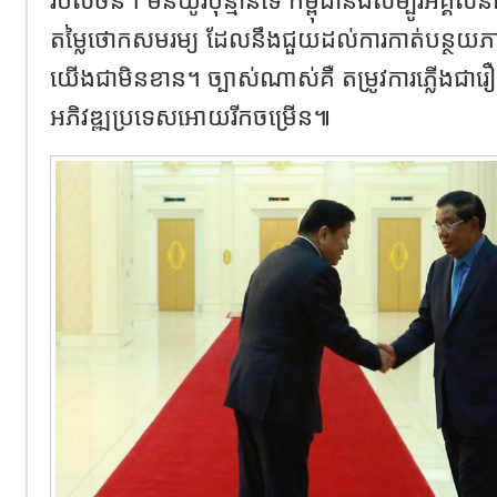
តម្លៃថោកសមរម្យ ដែលនឹងជួយដល់ការកាត់បន្ថយភាពក
យើងជាមិនខាន។ ច្បាស់ណាស់គឺ តម្រូវការភ្លើងជារឿងច
អភិវឌ្ឍប្រទេសអោយរីកចម្រើន៕