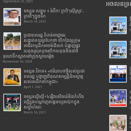
September 25, 2025
អចលនទ្រព
ទស្សនៈសង្គម ៖ រំលឹក! ក្របីៗស៊ីស្រូវ ,
ក្រពើៗក្នុងទឹក
March 16, 2025
ប្រជាពលរដ្ឋ រិះគន់អាជ្ញាធរ
សង្កាត់គយត្របែកថា បើកដៃឲ្យក្រុម
អាជីវកម្មដឹកអាចម៍ដីលក់ បំផ្លាញផ្លូវ
បេតុងស្រុតខូចរបើកបេតុងនិងដាច់
ទុយោទឹកស្អាតនៅក្រុងស្វាយរៀង
November 30, 2024
ទស្សនៈវិភាគ៖ «ឥរិយាបថថ្មីរបស់ប្រជា
ពលរដ្ឋ បង្ហាញពីគុណសម្បត្តិដ៏អស្ចារ្យ
របស់មេដឹកនាំកម្ពុជា»
April 1, 2021
ទស្សនល្ងីល្ងើ÷៤រឿងសើចយំនិងកំហឹង
ល្បីក្នុងបណ្តាញសង្គមហ្វេសប៊ុកក្នុង
សប្តាហ៍នេះ
March 16, 2021