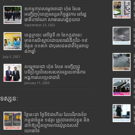
សកម្មភាពសម្តេចតេជោ ហ៊ុន សែន
អញ្ជើញបំពេញទស្សនកិច្ចផ្លូវការ នៅរដ្ឋ
ធានីហាវ៉ាណា សាធារណរដ្ឋគុយបា
September 25, 2022
ខេត្តក្រចេះ នៅថ្ងៃទី ៣ ខែកក្កដានេះ
មានករណីស្លាប់ដោយសារជំងឺកូវីដ-១៩
ចំនួន ០១នាក់ ជាបុរសជនជាតិខ្មែរអាយុ
៨៣ឆ្នាំ
July 3, 2021
សម្តេចតេជោ ហ៊ុន សែន អញ្ជើញជួ
បទីប្រឹក្សាពិសេសរបស់អគ្គលេខាធិការ
អង្គការសហប្រជាជាតិ
January 11, 2020
ទស្សនៈ
ថ្ងៃនេះជា ថ្ងៃទី៥៨ហើយ ដែលវីរកងទ័ព
កម្ពុជាចំនួន ១៨រូប ត្រូវបានចាប់ខ្លួន និង
ដាក់ឱ្យស្ថិតក្រោមការឃុំគ្រងរបស់
យោធាថៃ