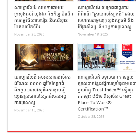
ណាហ្គាវើលដ៍ សហការជាមួយ
ណាហ្គាវើលដ៍ សម្ពោធជាផ្លូវការ
ក្រសួងអប់រំ យុវជន និងកីឡាដំណើរ
ពិព័រណ៍ “ស្រមោលស្បែកធំ” ដោយ
ការកម្មវិធីសាលារៀន និងបរិស្ថាន
សហការជាមួយក្រសួងវប្បធម៌ និង
បៃតងលើកទីពីរ
វិចិត្រសិល្បៈ និងអង្គការយូណេស្កូ
November 25, 2025
November 18, 2025
ណាហ្គាវើលដ៍ អបអរសាទរដល់កេរ
ណាហ្គាវើលដ៍ ទទួលបានការទទួល
ដំណែល ១០០០ ឆ្នាំនៃស្បែកធំ
ស្គាល់ជាកន្លែងធ្វើការល្អបំផុតមួយជ
និងខួប២ទសវត្សរ៍នៃការចុះបញ្ជី
មួយពិន្ទុ Trust Index™ ស្ទើរល្អ
ល្ខោនស្រមោលស្បែកធំរបស់អង្គ
ឥតខ្ចោះ ៩៥% ពីស្ថាប័ន Great
ការយូណេស្កូ
Place To Work®
Certification™
November 10, 2025
October 28, 2025