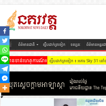
ព័ត៌មានជាតិ
ខ្សឹបដាក់ត្រចៀក
ទស្សនៈ
ព័ត៌មានអន្តរជ
ព័ត៌មានទាន់ហេតុការណ៍៖
ខ្សឹបដាក់ត្រចៀក ៖ អគារ Sky 31 នៅ
ខ្សឹបដាក់ត្រចៀក ៖ ដល់ករ ! ឈ្មួញដ