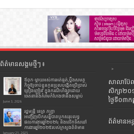
ព័ត៌មានសង្គមថ្មីៗ ៖
>
ឪពុក-ម្ដាយអស់ការអត់ធ្មត់,ប្ដឹងសមត្ថ
សាលាប៊ែលធ
កិច្ចឱ្យចាប់ខ្លួនកូនប្រុសបង្កើតប្រើប្រាស់
សិក្សា២
គ្រឿងញៀន ក្នុងករណីហិង្សាដោយ
ចេតនានិងគំរាមកំហែងថានឹងសម្លាប់
ថ្ងៃទី០៣ក
June 3, 2026
រដ្ឋមន្រ្តី​ នេត្រ​ ភក្ត្រា​
អញ្ជើញបើកសន្និបាតបូកសរុបលទ្ធ
ព័ត៌មានអន្
ផលការងារឆ្នាំ២០២៤ និងលើកទិសដៅ
ការងារឆ្នាំ២០២៥របស់​ក្រសួង​ព័ត៌មាន​
January 21, 2025