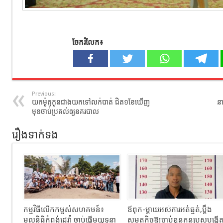
ចែករំលែក៖
Previous:
យកម៉ូតូកូនជាងយកទៅលក់បាត់ ជិត១ខែឃើញ
ន
មុខចាប់ប្រគល់ឲ្យនគរបាល
រឿងទាក់ទង
កម្មវិធីលើកកម្ពស់សហគមន៍៖
ឪពុក-ម្ដាយអស់ការអត់ធ្មត់,ប្ដឹង
មូលនិធិកំពង់ដេវ៉ា ចាប់ផ្តើមយុទ្ធនា
សមត្ថកិច្ចឱ្យចាប់ខ្លួនកូនប្រុសបង្កើ