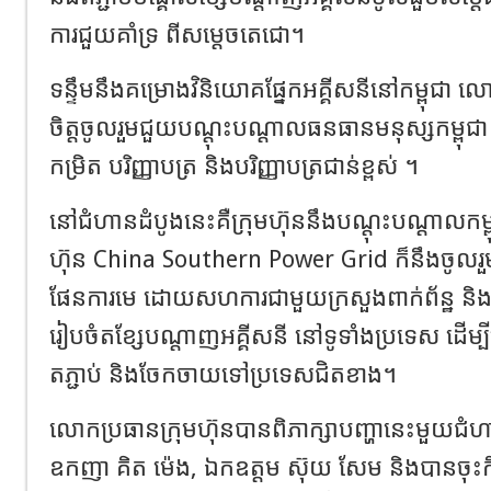
ការជួយគាំទ្រ ពីសម្ដេចតេជោ។
ទន្ទឹមនឹងគម្រោងវិនិយោគផ្នែកអគ្គីសនីនៅកម្ពុជា លោ
ចិត្តចូលរួមជួយបណ្ដុះបណ្ដាលធនធានមនុស្សកម្ពុជា
កម្រិត បរិញ្ញាបត្រ និងបរិញ្ញាបត្រជាន់ខ្ពស់ ។
នៅជំហានដំបូងនេះគឺក្រុមហ៊ុននឹងបណ្ដុះបណ្ដាលកម្ព
ហ៊ុន China Southern Power Grid ក៏នឹងចូលរួមផ
ផែនការមេ ដោយសហការជាមួយក្រសួងពាក់ព័ន្ឋ និងរាជរ
រៀបចំតខ្សែបណ្ដាញអគ្គីសនី នៅទូទាំងប្រទេស ដើម្
តភ្ជាប់ និងចែកចាយទៅប្រទេសជិតខាង។
លោកប្រធានក្រុមហ៊ុនបានពិភាក្សាបញ្ហានេះមួយជ
ឧកញា គិត ម៉េង, ឯកឧត្ដម ស៊ុយ សែម និងបានចុះក