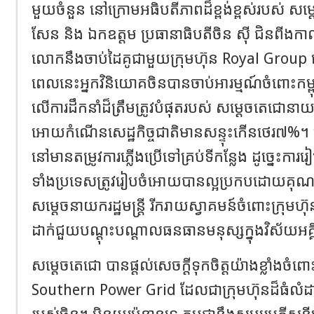
មួយចំនួន នៅក្រោមអធិបតីភាពដ៏ខ្ពង់ខ្ពស់របស់ សម្ដេ
សែន និង ឯកឧត្ដម ប្រធានាធិបតីចិន ស៊ី ជិនពីងកាល
លោកនឹងចាប់ដៃគូជាមួយក្រុមហ៊ុន Royal Grou
ពេលនេះអ្នកវិនិយោគចិនបានចាប់អារម្មណ៍ចំពោះកម្ព
លើការដឹកនាំដ៏ត្រឹមត្រូវបំផុតរបស់ សម្ដេចតេជោនាយករ
អោយកំណើនសេដ្ឋកិច្ចជាតិមានសន្ទុះកើនថេរ៧%។ ម្
នៅមានតម្រូវការភ្លើងប្រើទៅគ្រប់ទីកន្លែង ដូច្នេះការ
ទាំងប្រទេសត្រូវរៀបចំអោយបានល្អប្រកបដោយគុ
សម្តេចនាយករដ្ឋមន្ត្រី រីករាយស្វាគមន៍ចំពោះក្រុម
ដាក់ជួយបណ្ដុះបណ្ដាលធនធានមនុស្សក្នុងវិស័យអគ្
សម្តេចតេជោ បានផ្តល់សេចក្តីទុកចិត្តយ៉ាងខ្លាំងចំព
Southern Power Grid ដែលជាក្រុមហ៊ុនដ៏ធំ
របស់ចិន។ មិនយូរប៉ុន្មានទេ កម្ពុជានឹងសម្បូរអគ្គីសន