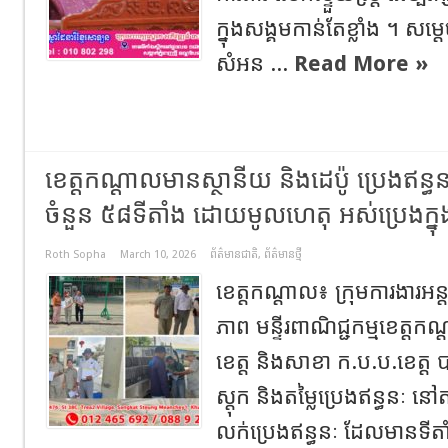
ក្នុងសង្គមកាន់តែខ្លាំង ។ សម្ត
សំអន ...
Read More »
ខេត្តកណ្ដាលមានស្ថានីយ និងដេប៉ូ ប្រេងឥន្
ចំនួន ៥៨ទីតាំង ដោយមូលហេតុ អស់ប្រេងក្នុ
Roth Sopha
March 10, 2026
ព័ត៌មានជាតិ
,
ព័ត៌មានថ្មី
ខេត្តកណ្ដាល៖ ក្រុមការងារអ
ភាព មន្ទីរពាណិជ្ជកម្មខេត្តកណ
ខេត្ត និងសាខា ក.ប.ប.ខេត្ត ប
ស្តុក និងតម្លៃប្រេងឥន្ធនៈ ន
លក់ប្រេងឥន្ធនៈ ដែលមានទីតាំងក