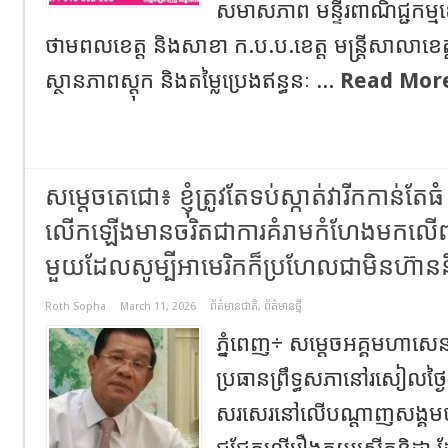
សមាសភាព មន្ទីរពាណិជ្ជកម្មខេត
ថាមពលខេត្ត និងសាខា ក.ប.ប.ខេត្ត មន្ត្រីសាលាខេត្ត
ស្ថានភាពស្តុក និងតម្លៃប្រេងឥន្ធនៈ ...
Read Mor
សម្តេចតេជោ៖ ខ្ញុំត្រូវតែទប់ស្កាត់វារីកកាន់តែធំ ព
លើកឡើងមានចរិតជាការគំរាមកំហែងមកលើពលរ
មួយដែលសូម្បីអាមេរិកក៏ប្រហែលជាមិនហ៊ា
Roth Sopha
March 11, 2026
ព័ត៌មានជាតិ
,
ព័ត៌មានថ្មី
ភ្នំពេញ÷ សម្តេចអគ្គមហាសេ
ប្រធានព្រឹទ្ធសភានៅរសៀលថ្ង
សរសេរនៅលើបណ្ដាញសង្គមថា ៖ 