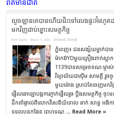
ព័ត៌មានជាតិ
លួចឡានគេបានហើយជិះទៅលេងផ្ទះអ៊ំរហូតដល់
មកវិញជាប់ខ្នោះសមត្ថកិច្ច
Roth Sopha
March 11, 2026
ព័ត៌មានជាតិ
,
ព័ត៌មានថ្មី
ភ្នំពេញ៖ ជនសង្ស័យម្នាក់បា
ម៉ាកBYDមួយគ្រឿងពាក់ស្លា
1139បានសម្រេចខណៈម្ចាស
វិទ្យាល័យជាស៊ីម សាមគ្គី រួ
មួយម៉ោង ស្រាប់តែចេញមកវិ
ផ្អើលឆោឡោបង្កការភ្ញាក់ផ្អើលរួច ប្ដឹងសមត្ថកិច្ច 
ដឹកនាំផ្ទាល់ពីលោកវីសេនីយ៍ទោល នាក់ សាន្ត អ
ទទួលបន្ទុកផែន ព្រហ្មទណ្ឌ ...
Read More »