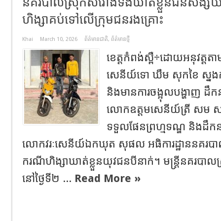
នគរបាលស្រុកសំរោងទងឃាត់ខ្លួនជនសង្ស័យបី
ហិង្សាគប់ទៅលើក្រុមជនរងគ្រោះ
Khai
March 10, 2026
ព័ត៌មានជាតិ
,
ព័ត៌មានថ្មី
ខេត្តកំពង់ស្ពឺ÷ដោយអនុវត្ត
សេនីយ៍ទោ ឃឹម សុកខៃ ស្នងកា
និងមានការចង្អុលបង្ហាញ ដឹក
លោកឧត្តមសេនីយ៍ត្រី សម សា
ទទួលផែនព្រហ្មទណ្ឌ និងដឹក
លោកវរៈសេនីយ៍ឯកឃុត សុផល អធិការដ្ឋាននគរបាលស
ករណីហិង្សាឃាត់ខ្លួនយុវជនបីនាក់។ មន្ត្រីនគរបា
នៅថ្ងៃទី២ ...
Read More »