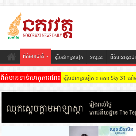
ព័ត៌មានជាតិ
ខ្សឹបដាក់ត្រចៀក
ទស្សនៈ
ព័ត៌មានអន្តរជា
ព័ត៌មានទាន់ហេតុការណ៍៖
ខ្សឹបដាក់ត្រចៀក ៖ អគារ Sky 31 នៅ