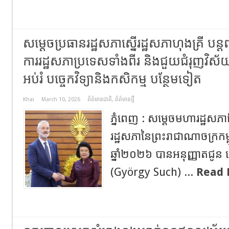
សម្តេចប្រធានរដ្ឋសភាស្នើរដ្ឋសភាហុងគ្រី បន្តព
ការរដ្ឋសភាប្រទេសទាំងពីរ និងជួយជំរុញវិស
អប់រំ បច្ចេកវិទ្យានិងកសិកម្ម បន្ថែមទៀត
Khai
March 10, 2026
ព័ត៌មានជាតិ
,
ព័ត៌មានថ្មី
ភ្នំពេញ : សម្តេចមហារដ្ឋសភា
រដ្ឋសភានៃព្រះរាជាណាចក្រកម្ព
ឆ្នាំ២០២៦ បានអនុញ្ញាតជូន 
(György Such) ...
Read 