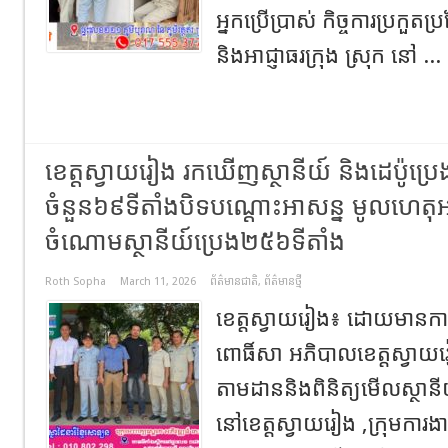
អ្នកប្រើប្រាស់ កិច្ចការប្រកួតប្
និងអាជ្ញាធរក្រុង ស្រុក នៅ ...
ខេត្តស្វាយរៀង រកឃើញស្ថានីយ៍ និងដេប៉ូប្រេ
ចំនួន៦៩ទីតាំងបិទបណ្តោះអាសន្ន មូលហេតុអស់ប្
ចំណោមស្ថានីយ៍ប្រេង២៥៦ទីតាំង
Roth Sopha
March 11, 2026
ព័ត៌មានជាតិ
,
ព័ត៌មានថ្មី
ខេត្តស្វាយរៀង៖ ដោយមានក
ពោធិ៍សា អភិបាលខេត្តស្វាយរ
តាមដាននិងពិនិត្យមើលស្ថានី
នៅខេត្តស្វាយរៀង ,ក្រុមការងា