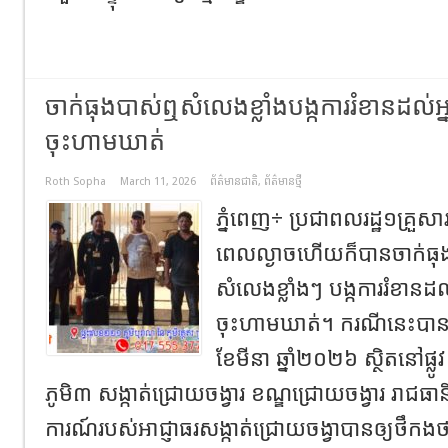
ចាក់ធុងបាស់ឮសំលេងខ្លាំងបង្កការរំខានដល់អ្ន
ចុះហាមឃាត់
Roth Sopha
March 11, 2026
ព័ត៌មានជាតិ
,
ព័ត៌មានថ្មី
ភ្នំពេញ÷ ប្រជាពលរដ្ឋ១គ្រួសា
ពេលល្ងាចហើយក៏បានចាក់
សំលេងខ្លាំងៗ បង្កការរំខានដល់
ចុះហាមឃាត់។ ករណីនេះបាន
ខែមីនា ឆ្នាំ២០២៦ ស្ថិតនៅផ្លូវ
ភូមិ៣ សង្កាត់ជ្រោយចង្វារ ខណ្ឌជ្រោយចង្វារ រាជ
ការណ៍របស់អាជ្ញាធរសង្កាត់ជ្រោយចង្វាបានឲ្យថឹក