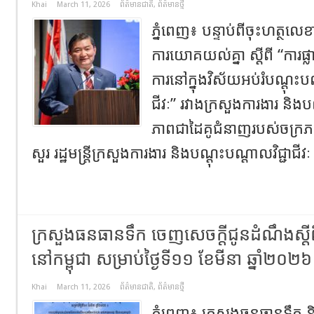
Khai
March 11, 2026
ព័ត៌មានជាតិ
,
ព័ត៌មានថ្មី
ភ្នំពេញ៖ បន្ទាប់ពីចុះហត្ថ
ការយោគយល់គ្នា ស្តីពី “ការផ្លាស
ការនៅក្នុងវិស័យអប់រំបណ្តុះប
ជីវៈ” រវាងក្រសួងការងារ និងបណ
ភាពជាដៃគូជំនាញរបស់ចក្រ
សួរ រដ្ឋមន្ត្រីក្រសួងការងារ និងបណ្ដុះបណ្ដាលវិជ្ជាជីវៈ
ក្រសួងធនធានទឹក​ ចេញសេចក្ដីជូនដំណឹង​ស្ត
នៅកម្ពុជា​ សម្រាប់ថ្ងៃទី១១ ខែមីនា ឆ្នាំ២០២៦
Khai
March 11, 2026
ព័ត៌មានជាតិ
,
ព័ត៌មានថ្មី
ភ្នំពេញ​៖​ ក្រសួងធនធានទឹក​ និង