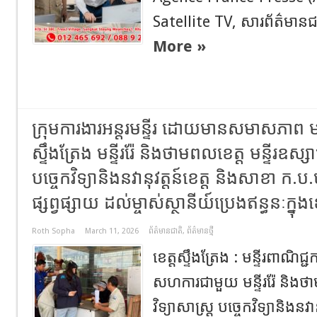
Satellite TV, សារព័ត៌មានជ
More »
ក្រុមការងារអន្តរមន្ទីរ ដោយមានសមាសភាព មន្ទ
ស្ទឹងត្រែង មន្ទីររ៉ែ និងថាមពលខេត្ត មន្ទីរឧស្សា
បច្ចេកវិទ្យានិងនវានុវត្តន៍ខេត្ត និងសាខា ក.ប
ផ្សព្វផ្សាយ ដល់ម្ចាស់ស្ថានីយ៍ប្រេងឥន្ធនៈក្នុងខ
Roth Sopha
March 11, 2026
ព័ត៌មានជាតិ
,
ព័ត៌មានថ្មី
ខេត្តស្ទឹងត្រែង : មន្ទីរពាណិជ្ជ
សហការជាមួយ មន្ទីររ៉ែ និងថា
វិទ្យាសាស្ត្រ បច្ចេកវិទ្យានិងន