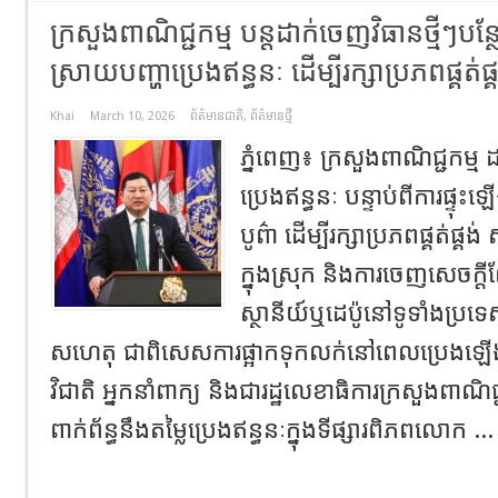
ក្រសួងពាណិជ្ជកម្ម​ បន្ដដាក់ចេញវិធានថ្មីៗបន្ថ
ស្រាយបញ្ហាប្រេងឥន្ធនៈ​ ដើម្បីរក្សាប្រភពផ្គត
Khai
March 10, 2026
ព័ត៌មានជាតិ
,
ព័ត៌មានថ្មី
ភ្នំពេញ​៖​ ក្រសួងពាណិជ្ជកម្ម​ 
ប្រេងឥន្ធនៈ បន្ទាប់ពីការផ្ទុះ
បូព៌ា ដើម្បីរក្សាប្រភពផ្គត់ផ្គ
ក្នុងស្រុក និងការចេញសេចក្តី
ស្ថានីយ៍ឬដេប៉ូនៅទូទាំងប្រទេ
សហេតុ ជាពិសេសការផ្អាកទុកលក់នៅពេលប្រេងឡើង
វិជាតិ អ្នកនាំពាក្យ និងជារដ្ឋលេខាធិការក្រសួងពាណ
ពាក់ព័ន្ធនឹងតម្លៃប្រេងឥន្ធនៈក្នុងទីផ្សារពិភពលោក ..