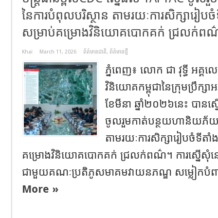
នៃការបំពុលបរិស្ថាន តាមរយៈការសិក្សារៀ
សម្រាប់គម្រោងវិនិយោគបោកគក់ ជ្រលក់ពណ
Khai
March 11, 2026
ព័ត៌មានជាតិ
,
ព័ត៌មានថ្មី
ភ្នំពេញ​៖​ លោក ជា វុទ្ធី អគ្
វិនិយោគកម្ពុជានៃក្រុមប្រឹក្សាអ
ខែមីនា ឆ្នាំ២០២៦នេះ បានស
ចូលរួមកាត់បន្ថយហានិយភ័យន
តាមរយៈការសិក្សារៀបចំទីត
គម្រោងវិនិយោគបោកគក់ ជ្រលក់ពណ៌។​ ការស្នើសុំនេះ​ 
ជាមួយគណៈប្រតិភូសមាគមវាយនភណ្ឌ សម្លៀកបំពាក
More »