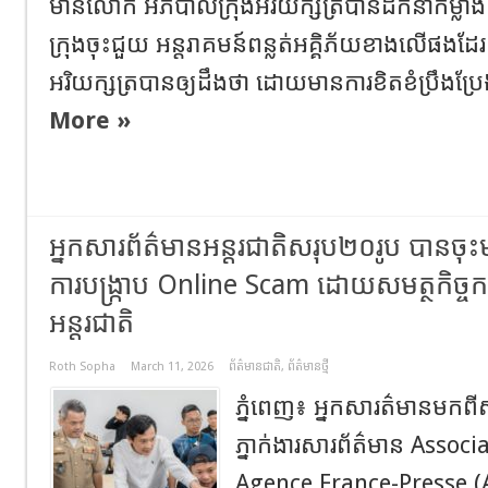
មានលោក អភិបាលក្រុងអរិយក្សត្របានដឹកនាំកម្លា
ក្រុងចុះជួយ អន្តរាគមន៍ពន្លត់អគ្គិភ័យខាងលើផងដែរ
អរិយក្សត្របានឲ្យដឹងថា ដោយមានការខិតខំប្រឹងប្រែ
More »
អ្នកសារព័ត៌មានអន្តរជាតិសរុប២០រូប បានចុ
ការបង្ក្រាប Online Scam ដោយសមត្ថកិច្ចកម្ព
អន្តរជាតិ
Roth Sopha
March 11, 2026
ព័ត៌មានជាតិ
,
ព័ត៌មានថ្មី
ភ្នំពេញ៖ អ្នកសារត៌មានមកពីស្
ភ្នាក់ងារសារព័ត៌មាន Assoc
Agence France-Presse (