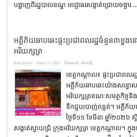
បង្ហាញពីរដ្ឋបាលខណ្ឌ អាជ្ញាធរសង្កាត់ជ្រោយចង្វារ .
អគ្គិភ័យឆាបឆេះផ្ទះប្រជាពលរដ្ឋចំនួន៣ខ្នងនៅស
អរិយក្សត្រ
Roth Sopha
March 11, 2026
ព័ត៌មានជាតិ
,
ព័ត៌មានថ្មី
ខេត្តកណ្តាល៖ ផ្ទះប្រជាពលរដ្ឋ
អគ្គីភ័យឆាបឆេះយ៉ាងសន្ធោសន
អរិយក្សត្រខណៈសមត្ថកិច្ចនិ
ទឹកជួយបាញ់ពន្លត់។ អគ្គី
ថ្ងៃទី១១ ខែមីនា ឆ្នាំ២០២៦ ស្
សង្កាត់ស្វាយជ្រំ ក្រុងអរិយក្សត្រ ខេត្តកណ្តាល។ ក