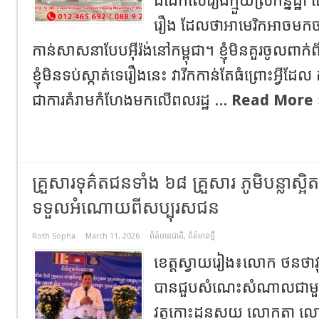
ជជែកលើរឿងក្មួយស្រីកន្និដ
រឿង ដែលថាអាមេរិកអាចមកចាប
កាន់សាសនាបែបអ៊ីរ៉ង់នៅកម្ពុជា។ ខ្ញុំមិនគួរចូលពាក់ព
ខ្ញុំមិនទប់ស្កាត់ទេរឿងនេះ វារីកកាន់តែធំព្រោះអ្វីដែ
ជាការគំរាមកំហែងមកលើពលរដ្ឋ ...
Read More 
គ្រួសារទុគ៌តជនទាំង ៦៨ គ្រួសារ ភូមិបន្លាស្អិត 
ទទួលអំណោយពីសប្បុរសជន
Roth Sopha
March 11, 2026
ព័ត៌មានជាតិ
,
ព័ត៌មានថ្មី
ខេត្តស្វាយរៀង៖លោក ថនថាវុទ្
បានជួបសំណេះសំណាលជាមួយ
វត្តកោះដូនសយ លោកតា លោ