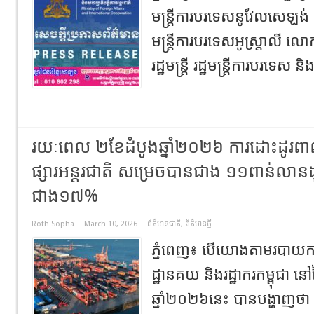
មន្ត្រីការបរទេសនូវែលសេឡង់ 
មន្ត្រីការបរទេសអូស្ត្រាលី 
រដ្ឋមន្ត្រី រដ្ឋមន្ត្រីការបរទេស និ
រយៈពេល ២ខែដំបូងឆ្នាំ២០២៦ ការដោះដូរពាណិជ
ផ្សារអន្តរជាតិ សម្រេចបានជាង ១១ពាន់លានដ
ជាង១៧%
Roth Sopha
March 10, 2026
ព័ត៌មានជាតិ
,
ព័ត៌មានថ្មី
ភ្នំពេញ៖ បើយោងតាមរបាយក
ដ្ឋានគយ និងរដ្ឋាករកម្ពុជា នៅ
ឆ្នាំ២០២៦នេះ បានបង្ហាញថា