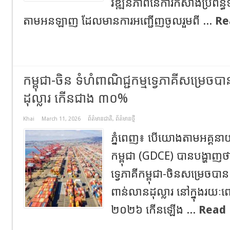
វឌ្ឍនភាពនៃការកសាងប្រព័ន្ធ
តាមអនឡាញ ដែលមានការអញ្ជេីញចូលរួមពី ...
Re
​កម្ពុជា-ចិន​ ទំហំពាណិជ្ជកម្មទ្វេភាគីសម្រេច
ដុល្លារ កើនជាង ៣០%
Khai
March 11, 2026
ព័ត៌មានជាតិ
,
ព័ត៌មានថ្មី
ភ្នំពេញ​៖​ បើយោងតាម​អគ្គ​នា​យក
កម្ពុជា ​(GDCE)​ បានបង្ហាញថា
ទ្វេភាគីកម្ពុជា-ចិន​សម្រេច​ប
ពាន់លានដុល្លារ នៅ​ក្នុង​រយៈពេ
២០២៦ កើនឡើង ...
Read 