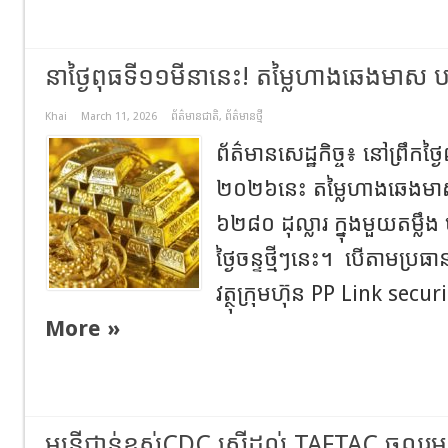
នាថ្ងៃពុធទី១១មីនា​នេះ! តម្លៃហាងឆេង​មាស​ បន
Khai
March 11, 2026
ព័ត៌មានជាតិ
,
ព័ត៌មានថ្មី
ព័ត៌មាន​សេដ្ឋកិច្ច​៖​ នៅ​ព្រឹក​ថ្ងៃ
២០២៦នេះ​ តម្លៃហាង​ឆេង​មាស​
៦២៨០ ​ដុល្លារ ​ក្នុង​មួយ​តម្លឹង ​បន
ថ្ងៃ​ចន្ទថ្មីៗនេះ។ បើតាមប្រធាន
វត្ថុក្រុមហ៊ុន ​PP Link secu
More »
មន្ត្រីជាន់ខ្ពស់​CDC​ ស្នើដល់ TAFTAC ចូ