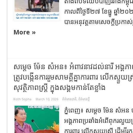
តាំងពីបទឈប់បាញ់រវាងកម្ពុ
កាលពីថ្ងៃទី២៧ ខែធ្នូ ឆ្នាំ២
បានអនុវត្តតាមសេចក្តីប្រកាស់រួម
More »
សម្តេច ម៉ែន សំអន៖ អំពាវនាវដល់នារី អង្គភ
ត្រូវបង្កើនការរួមសាមគ្គីគ្នាការពារ លើកស្ទួយស្រ្
សុវត្ថិភាពស្រ្ដី ក្នុងសង្គមកាន់តែខ្លាំង
Roth Sopha
March 10, 2026
ព័ត៌មានជាតិ
,
ព័ត៌មានថ្មី
ភ្នំពេញ៖ សម្តេច ម៉ែន សំអន ប
អង្គភាពប្រឆាំងអំពើពុករលួយត្រូ
ការពារ លើកស្ទួយស្រ្តី ដើម្បីរក្ស