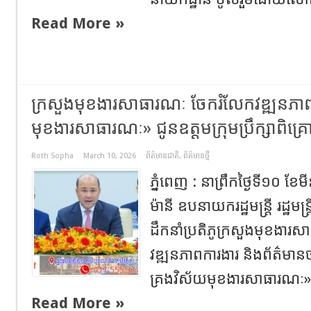
Read More »
ក្រសួងមុខងារសាធារណៈ ចែករំលែកវឌ្ឍនភាពន
មុខងារសាធារណៈ» ជូនឧត្តមក្រុមប្រឹក្សាពិគ្
Roth Sopha
March 10, 2026
ព័ត៌មានជាតិ
,
ព័ត៌មានថ្មី
ភ្នំពេញ : នាព្រឹកថ្ងៃទី១០ ខ
ម៉ានី ឧបនាយករដ្ឋមន្ត្រី រដ្ឋម
ដឹកនាំប្រតិភូក្រសួងមុខងារស
វឌ្ឍនភាពការងារ និងព័ត៌មានចា
គ្រងវិស័យមុខងារសាធារណៈ»
Read More »