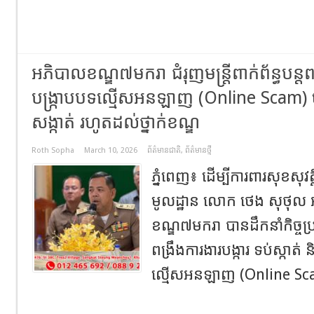
អភិបាលខណ្ឌ៧មករា ជំរុញមន្រ្តីពាក់ព័ន្ធបន្តពង
បង្ក្រាបបទល្មើសអនឡាញ (Online Scam) ចាប់
សង្កាត់ រហូតដល់ថ្នាក់ខណ្ឌ
Roth Sopha
March 10, 2026
ព័ត៌មានជាតិ
,
ព័ត៌មានថ្មី
ភ្នំពេញ៖ ដើម្បីការពារសុខសុវត្
មូលដ្ឋាន លោក ថេង សុថុ
ខណ្ឌ៧មករា បានដឹកនាំកិច្ចប្រ
ពង្រឹងការងារបង្ការ ទប់ស្កាត់ 
ល្មើសអនឡាញ (Online Sca