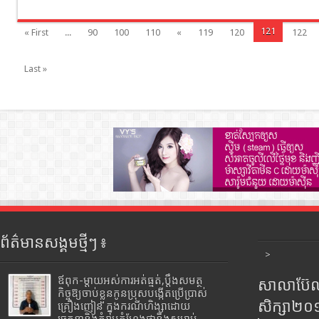
121
« First
...
90
100
110
«
119
120
122
Last »
ព័ត៌មានសង្គមថ្មីៗ ៖
>
ឪពុក-ម្ដាយអស់ការអត់ធ្មត់,ប្ដឹងសមត្ថ
សាលាប៊ែលធ
កិច្ចឱ្យចាប់ខ្លួនកូនប្រុសបង្កើតប្រើប្រាស់
សិក្សា២
គ្រឿងញៀន ក្នុងករណីហិង្សាដោយ