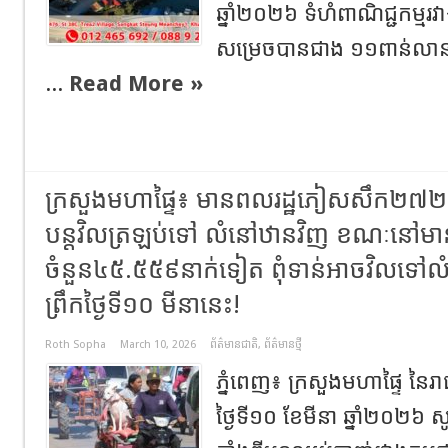
ឆ្នាំ២០២៦ ទំហំពាណិជ្ជកម្មរវាង
សម្រេចបានជាង ១១ពាន់លាន
...
Read More »
ក្រសួងមហាផ្ទៃ៖ មានពលរដ្ឋភៀសសឹក២៧២ន
បន្តវិលត្រឡប់ទៅ លំនៅឋានវិញ ខណៈនៅមា
ចំនួន៤៥.៥៥៩នាក់ទៀត ពុំទាន់អាចវិលទៅលំ
ព្រឹកថ្ងៃទី១០ មីនានេះ!
Roth Sopha
March 10, 2026
ព័ត៌មានជាតិ
,
ព័ត៌មានថ្មី
ភ្នំពេញ៖ ក្រសួងមហាផ្ទៃ នៃរា
ថ្ងៃទី១០ ខែមីនា ឆ្នាំ២០២៦ 