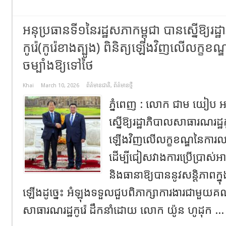
អនុប្រធានទី១នៃរដ្ឋសភាកម្ពុជា បានស្នើឱ្យរដ
កូរ៉េ(កូរ៉េខាងត្បូង) ពិនិត្យឡើងវិញលើលក្ខ
ចម្បាំងឱ្យទៅថៃ
Khai
March 10, 2026
ព័ត៌មានជាតិ
,
ព័ត៌មានថ្មី
ភ្នំពេញ : លោក ជាម យៀប អន
ស្នើឱ្យរដ្ឋាភិបាលសាធារណរដ្ឋកូរ
ឡើងវិញលើលក្ខខណ្ឌនៃការលក
ដើម្បីជៀសវាងការប្រើប្រាស់អ
និងធានាឱ្យបាននូវសន្តិភាព
ឡើងដូច្នេះ អំឡុងទទួលជួបពិភាក្សាការងារជាមួយគណ
សាធារណរដ្ឋកូរ៉េ ដឹកនាំដោយ លោក យ៉ូន ហូដុក ..