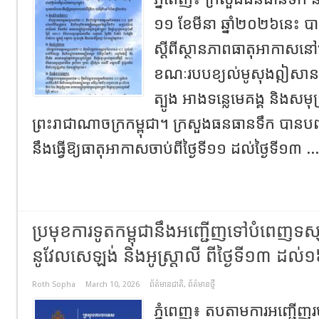
១១​ ខែមីនា​ ឆ្នាំ​២០២៦នេះ​
ស្តីពីស្ថានភាពធាតុអាកាសនៅព
ខណៈ​របបខ្យល់មូសុងឦសាន
ត្បូង អាងទន្លេមេគង្គ និងសមុ
ព្រះរាជាណាចក្រកម្ពុជា។ ក្រសួងធនធានទឹក​ បានបញ្
នឹងធ្វើឱ្យធាតុអាកាសចាប់ពីថ្ងៃទី១១ ដល់ថ្ងៃទី១៣ ..
ប្រមុខការទូតកម្ពុជានឹងអញ្ជើញទៅបំពេញទស្សន
នូវែលសេឡង់ និងអូស្ត្រាលី ពីថ្ងៃទី១៣ ដល់
Roth Sopha
March 10, 2026
ព័ត៌មានជាតិ
,
ព័ត៌មានថ្មី
ភ្នំពេញ៖ តបតាមការអញ្ជើញរបស