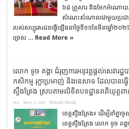
៦៨ គ្រួសារ និងចែកអំណោយ
សំណេះសំណាលជាមួយប្រជា
របស់សប្បុរសជនធ្វើឡើងនាថ្ងៃទី១១ខែមីនាឆ្នាំ២០២៦ ស
ច្រេស ...
Read More »
លោក​ ទូច​ គង្គា​ ជំរុញការ​អនុវត្ត​ផ្តល់សេវារដ
កសិកម្ម រុក្ខាប្រមាញ់ និងនេសាទ ដែលបានធ្វើប្
ស្ទឹងត្រែង​ ស្របតាមលិខិតបទដ្ឋានគតិយុត្តពាក់
Khai
March 11, 2026
ព័ត៌មានជាតិ
,
ព័ត៌មានថ្មី
ខេត្ត​ស្ទឹងត្រែង​៖​ ដើម្បី​នាំគ្
ខេត្តស្ទឹងត្រែង​ លោក​ ទូច​ គង្គា