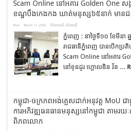
Scam Online នៅអគារ Golden One សង្កា
ខណ្ឌបឹងកេងកង ឃាត់មនុស្ស៦៥នាក់ មានជ
Khai
March 11, 2026
ព័ត៌មានជាតិ
,
ព័ត៌មានថ្មី
ភ្នំពេញ : នាថ្ងៃទី១០ ខែមីនា
រាជធានីភ្នំពេញ បានបើកប្រតិបត
Scam Online នៅអគារ Go
នៅខុនដូរ ហ្គោលឌិន វ័ន ...
R
កម្ពុជា-ចក្រភពអង់គ្លេសដាក់អនុវត្ត MoU ជាផ្
ការអភិវឌ្ឍធនធានមនុស្សនៅកម្ពុជា តាមរយៈកម
ពិភពលោក