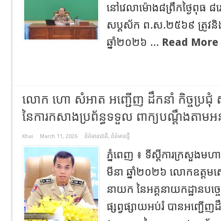
នៅវេលាម៉ោង៨ព្រឹកថ្ងៃពុធ ៨រោច
សប្តស័ក ព.ស.២៥៦៩ ត្រូវនិង
ឆ្នាំ២០២៦​ ...
Read More
លោក ហោ សំអាត អញ្ជើញ ដឹកនាំ កិច្ចប្រជុំ ស្
នៃការកសាងប្រព័ន្ធទទួល ពាក្យបណ្តឹងតា
Khai
March 11, 2026
ព័ត៌មានជាតិ
,
ព័ត៌មានថ្មី
ភ្នំពេញ ៖ ទីស្ដីការក្រសួងមហាផ
មីនា ឆ្នាំ២០២៦ លោកឧត្តម
នាយក នៃអគ្គនាយកដ្ឋានបច្ចេ
ផ្សព្វផ្សាយអប់រំ បានអញ្ជើញដឹកនា