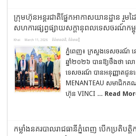
ក្រុមហ៊ុនអន្តរជាតិផ្នែកអាកាសយានដ្ឋាន រួមដៃ
សហការផ្សព្វផ្សាយសក្តានុពលទេសចរណ៍កម
Khai
March 11, 2026
ព័ត៌មានជាតិ
,
ព័ត៌មានថ្មី
ភ្នំពេញ៖​ ក្រសួង​ទេសចរណ៍​ ន
ឆ្នាំ២០២៦ បានឱ្យថឹងថា​ លោក 
ទេសចរណ៍ បានអនុញ្ញាតជ
MENANTEAU សមាជិកគណៈកម្មា
ហ៊ុន VINCI ...
Read Mor
កម្លាំងនគរបាលរាជធានីភ្នំពេញ បើកប្រតិបត្តិ