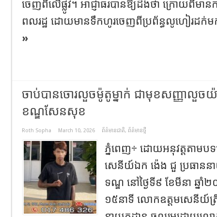
ចេញពីលេីផ្លូវ។ អាជ្ញាធរបានឱ្យដឹងថា ក្រោយពីមានការស
ពលរដ្ឋ ដោយមានទឹកហូរចេញពីប្រព័ន្ធលូហៀរដក់មកលេ
»
ចាប់បានចោរលួចម៉ូតូម្នាក់ ជាមុខសញ្ញាលួចយ៉ា
ខណ្ឌសែនសុខ
Roth Sopha
March 10, 2026
ព័ត៌មានជាតិ
,
ព័ត៌មានថ្មី
ភ្នំពេញ÷ ដោយអនុវត្តតាមប
សេនីយ៍ឯក ង៉េង ជួ ប្រធានន
ទណ្ឌ នៅថ្ងៃទី៩ ខែមីនា ឆ្ន
១៥នាទី លោកឧត្តមសេនីយ៍ត្រី ប
នាយកដ្ឋាន ចូលរួមដោយលោក