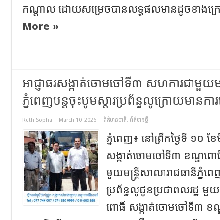
កណ្តាល ដោយសម្រេចបានលទ្ធផលមានដូចខាងក្រោម
More »
អាជ្ញាធរសង្កាត់ចោមចៅទី៣ សហការជាមួយមន្
ភ្នំពេញបន្តចុះបូមស្តារប្រព័ន្ធលូក្រោយមានការ
Roth Sopha
March 10, 2026
ព័ត៌មានជាតិ
,
ព័ត៌មានថ្មី
ភ្នំពេញ៖ នៅព្រឹកថ្ងៃទី ១០ ខែ
សង្កាត់ចោមចៅទី៣ ខណ្ឌពោ
មួយមន្ត្រីសាលារាជធានីភ្នំពេ
ប្រព័ន្ធលូជូនប្រជាពលរដ្ឋ មួយខ
ពោធិ៍ សង្កាត់ចោមចៅទី៣ ខណ្