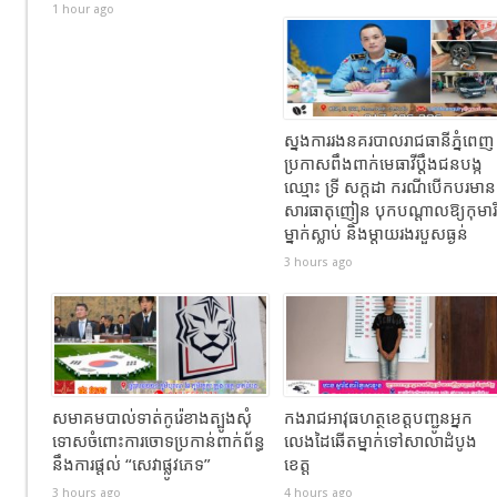
1 hour ago
ស្នងការរងនគរបាលរាជធានីភ្នំពេញ
ប្រកាសពឹងពាក់មេធាវីប្តឹងជនបង្ក
ឈ្មោះ ទ្រី សក្ដដា ករណីបើកបរមាន
សារធាតុញៀន បុកបណ្តាលឱ្យកុមារី
ម្នាក់ស្លាប់ និងម្តាយរងរបួសធ្ងន់
3 hours ago
សមាគមបាល់ទាត់កូរ៉េខាងត្បូងសុំ
កងរាជឣាវុធហត្ថខេត្តបញ្ជូនអ្នក
ទោសចំពោះការចោទប្រកាន់ពាក់ព័ន្ធ
លេងដៃឆើតម្នាក់ទៅសាលាដំបូង
នឹងការផ្តល់ “សេវាផ្លូវភេទ”
ខេត្ត
3 hours ago
4 hours ago