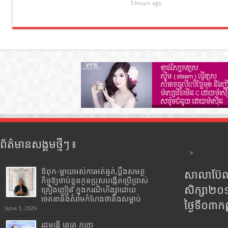
5 hours ago
ព័ត៌មានសង្គមថ្មីៗ ៖
>
ឪពុក-ម្ដាយអស់ការអត់ធ្មត់,ប្ដឹងសមត្ថ
សាលាប៊ែលធ
កិច្ចឱ្យចាប់ខ្លួនកូនប្រុសបង្កើតប្រើប្រាស់
សិក្សា២
គ្រឿងញៀន ក្នុងករណីហិង្សាដោយ
ចេតនានិងគំរាមកំហែងថានឹងសម្លាប់
ថ្ងៃទី០៣ក
June 3, 2026
រដ្ឋមន្រ្តី​ នេត្រ​ ភក្ត្រា​