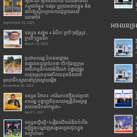
ថ្ងៃនេះជា ថ្ងៃទី៥៨ហើយ ដែលវីរកងទ័ព
កម្ពុជាចំនួន ១៨រូប ត្រូវបានចាប់ខ្លួន និង
ដាក់ឱ្យស្ថិតក្រោមការឃុំគ្រងរបស់
យោធាថៃ
September 25, 2025
អចលនទ្រព
ទស្សនៈសង្គម ៖ រំលឹក! ក្របីៗស៊ីស្រូវ ,
ក្រពើៗក្នុងទឹក
March 16, 2025
ប្រជាពលរដ្ឋ រិះគន់អាជ្ញាធរ
សង្កាត់គយត្របែកថា បើកដៃឲ្យក្រុម
អាជីវកម្មដឹកអាចម៍ដីលក់ បំផ្លាញផ្លូវ
បេតុងស្រុតខូចរបើកបេតុងនិងដាច់
ទុយោទឹកស្អាតនៅក្រុងស្វាយរៀង
November 30, 2024
ទស្សនៈវិភាគ៖ «ឥរិយាបថថ្មីរបស់ប្រជា
ពលរដ្ឋ បង្ហាញពីគុណសម្បត្តិដ៏អស្ចារ្យ
របស់មេដឹកនាំកម្ពុជា»
April 1, 2021
ទស្សនល្ងីល្ងើ÷៤រឿងសើចយំនិងកំហឹង
ល្បីក្នុងបណ្តាញសង្គមហ្វេសប៊ុកក្នុង
សប្តាហ៍នេះ