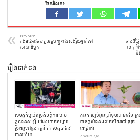
ចែករំលែក៖
Previous:
កងរាជអាវុធហត្ថខេត្តបញ្ជូនជនសង្ស័យម្នាក់ទៅ
ចាប់ពីថ្
សាលាដំបូង
ខេត្ត និ
និ
រឿងទាក់ទង
សមត្ថកិច្ចបើកប្រតិបត្តិការ ចាប់
កូនកាហ្វេចំនួនប្រាំមួយពាន់ដើម ត្រូ
ខ្លួនជនសង្ស័យដែលចាក់សម្លាប់
បានផ្តល់ជូនដល់កសិករនៅស្រុក
ប្រពន្ធនៅស្រុកត្រាំកក់ ខេត្តតាកែវ
ពេជ្រាដា
បានហេីយ
2 hours ago