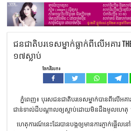
ជនជាតិ​បរទេសម្នាក់ធ្លាក់​​ពី​លើ​អគារ ​the
១៧ស្លាប់
ចែករំលែក៖
ភ្នំពេញ​៖ បុរស​ជនជាតិ​បរទេស​ម្នាក់​បាន​ពី​លេី​
ជាន់​ទាល់​ដី​បណ្ដាល​ឲ្យ​ស្លាប់​ដោយ​មិន​ដឹង​មូលហេតុ​
ហេតុការណ៍​នេះ​ដែរ​បាន​បង្កឲ្យមាន​ការ​ភ្ញាក់ផ្អើល​