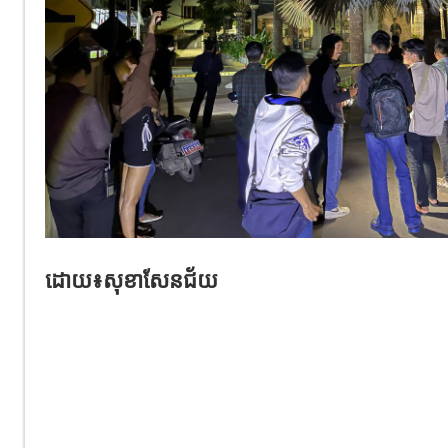
ដោយ៖សុខាសែនជ័យ