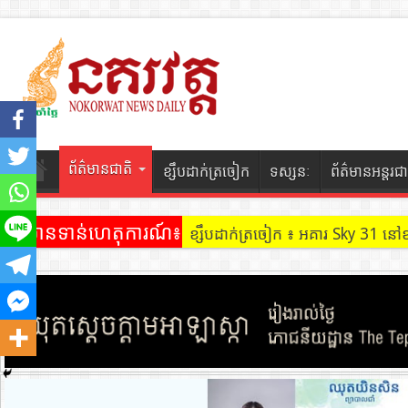
ព័ត៌មានជាតិ
ខ្សឹបដាក់ត្រចៀក
ទស្សនៈ
ព័ត៌មានអន្តរជា
ព័ត៌មានទាន់ហេតុការណ៍៖
ខ្សឹបដាក់ត្រចៀក ៖ អគារ Sky 31 នៅ