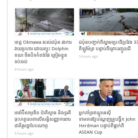
ខេត្ត Okinawa របស់ជប៉ុន រងការ
ជប៉ុនបញ្ជាក់ពីស្នាមប្រេះដីប្រវែង 3
វាយប្រហារ ដោយព្យុះ Dolphin
គីឡូម៉ែត្រ បន្ទាប់ពីគ្រោះរញ្ជួយដី
ខណៈចិនបិទកំពង់ផែ ត្រៀមខ្លួន
5 hours ago
ទប់ទល់
4 hours ago
អារ៉ាប៊ីសាអូឌីត ប៉ាគីស្ថាន និងទួរគី
អ្នកគាំទ្រឥណ្ឌូនេស៊ី
ចុះហត្ថលេខាលើសន្ធិសញ្ញាការពារ
ទាមទារឱ្យបណ្តេញគ្រូបង្វឹក John
ជាតិរួមគ្នាបែបណាតូ
Herdman បន្ទាប់ពីធ្លាក់ពី
ASEAN Cup
5 hours ago