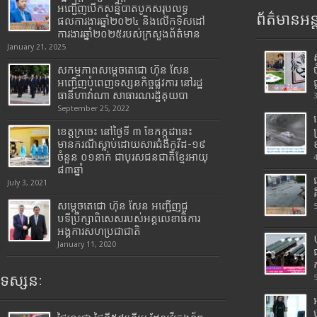
អញ្ជើញបើកសន្និបាតបូកសរុបលទ្ធ
ព័ត៌មានអន្
ផលការងារឆ្នាំ២០២៤ និងលើកទិសដៅ
ការងារឆ្នាំ២០២៥របស់​ក្រសួង​ព័ត៌មាន​
January 21, 2025
សកម្មភាពសម្តេចតេជោ ហ៊ុន សែន
អញ្ជើញបំពេញទស្សនកិច្ចផ្លូវការ នៅរដ្ឋ
ធានីហាវ៉ាណា សាធារណរដ្ឋគុយបា
September 25, 2022
ខេត្តក្រចេះ នៅថ្ងៃទី ៣ ខែកក្កដានេះ
មានករណីស្លាប់ដោយសារជំងឺកូវីដ-១៩
ចំនួន ០១នាក់ ជាបុរសជនជាតិខ្មែរអាយុ
៨៣ឆ្នាំ
July 3, 2021
សម្តេចតេជោ ហ៊ុន សែន អញ្ជើញជួ
បទីប្រឹក្សាពិសេសរបស់អគ្គលេខាធិការ
អង្គការសហប្រជាជាតិ
January 11, 2020
ទស្សនៈ