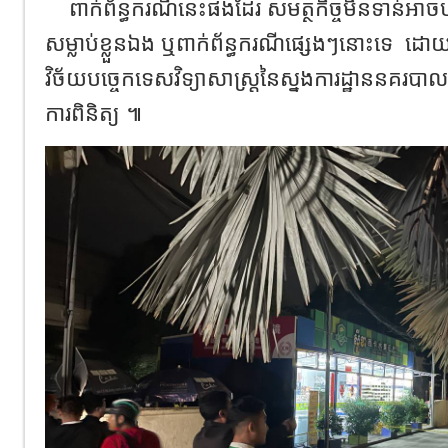
ពាក់ព័ន្ធ​ករណី​នេះ​ផងដែរ​ សមត្ថកិច្ច​មិន​ទាន់​អា
សម្លាប់ខ្លួន​ឯង​ ឬ​ពាក់​ព័ន្ធករណី​ផ្សេងៗ​នោះ​ទេ​
ដោយ​
វិច័យ​បច្ចេកទេស​វិទ្យាសាស្ត្រ​នៃ​ស្នង​ការ​ដ្ឋាន​នគរបាល​រ
ការពិនិត្យ​ ៕