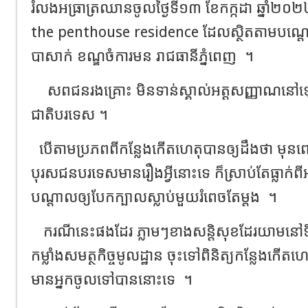
រំលង​អធ្រាត្រ​ឈាន​ចូល​ថ្ងៃ​ទី​១៣​ ខែ​កក្កដា​ ឆ្នាំ​២
the​ penthouse residence ដែល​ស្ថិត​តាម​បណ្ដោយ​ផ្
បាសាក់​ ខណ្ឌ​ចំការមន​ រាជធានី​ភ្នំពេញ​
។
សព​ជនរងគ្រោះ​​ មិន​ទាន់​ស្គាល់​អត្តសញ្ញាណ​នៅ​ឡ
ជាតិ​បរទេស​ ។
បេីតាម​ប្រភព​ពី​កន្លែង​កើត​ហេតុ​បានឲ្យ​ដឹង​ថា​ មុន​
បុរស​ជន​បរទេស​មាន​រឿង​អ្វី​នោះ​ទេ​ ក៏ស្រាប់​តែ​ធ្លាក់​ពី
បណ្ដាល​ឲ្យ​បែក​ក្បាល​ស្លាប់​មួយ​រំពេច​តែ​ម្តង​
។
​
ករណី​នេះ​ផងដែរ​ ភ្លាមៗ​ខាង​សន្តិសុខ​ដែរ​យាម​នៅ
កម្លាំង​សមត្ថកិច្ច​មូលដ្ឋាន​ ចុះ​ទៅ​ពិនិត្យ​កន្លែង​កើត​ហេតុ​ 
មាន​អ្នក​ចូល​ទៅ​បាន​នោះ​ទេ​
។