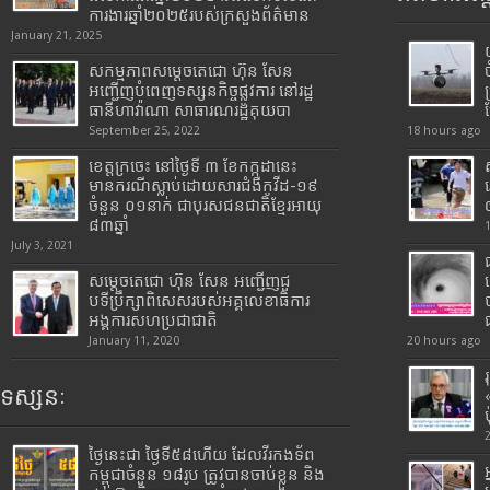
ការងារឆ្នាំ២០២៥របស់​ក្រសួង​ព័ត៌មាន​
January 21, 2025
សកម្មភាពសម្តេចតេជោ ហ៊ុន សែន
អញ្ជើញបំពេញទស្សនកិច្ចផ្លូវការ នៅរដ្ឋ
ធានីហាវ៉ាណា សាធារណរដ្ឋគុយបា
September 25, 2022
18 hours ago
ខេត្តក្រចេះ នៅថ្ងៃទី ៣ ខែកក្កដានេះ
មានករណីស្លាប់ដោយសារជំងឺកូវីដ-១៩
ចំនួន ០១នាក់ ជាបុរសជនជាតិខ្មែរអាយុ
៨៣ឆ្នាំ
July 3, 2021
សម្តេចតេជោ ហ៊ុន សែន អញ្ជើញជួ
បទីប្រឹក្សាពិសេសរបស់អគ្គលេខាធិការ
អង្គការសហប្រជាជាតិ
January 11, 2020
20 hours ago
ទស្សនៈ
ថ្ងៃនេះជា ថ្ងៃទី៥៨ហើយ ដែលវីរកងទ័ព
កម្ពុជាចំនួន ១៨រូប ត្រូវបានចាប់ខ្លួន និង