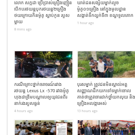
លោក សក្កដា ប្រើប្រាស់គ្រឿងញៀន
ឃាត់ជនសង្ស័យម្នាក់លួច
បើកបរថយន្តបុករថយន្ត២គ្រឿង
ម៉ូតូ០១គ្រឿង នៅក្នុងមូលដ្ឋាន
ថយក្រោយកិនម៉ូតូ ស្លាប់កូន របួស
សង្កាត់ទឹកល្អក់ទី៣ ខណ្ឌទួលគោក
ម្ដាយ
1 hour ago
8 mins ago
ករណីគ្រោះថ្នាក់ចរាចរណ៍រវាង
បុរសម្នាក់ ត្រូវជនមិនស្គាល់អត្ត
រថយន្ត Lexus Lx -570 រវាងម៉ូតូ
សញ្ញាណដឹកយកទៅទម្លាក់ចោល
ហុងដាឌ្រីមបណ្ដាលឲ្យយុវជនពីរ
គាត់ថាត្រូវចោរដាក់ថ្នាំយកលុយ និ
នាក់រងរបួសធ្ងន់
គ្រឿងអលង្ការអស់
4 hours ago
13 hours ago