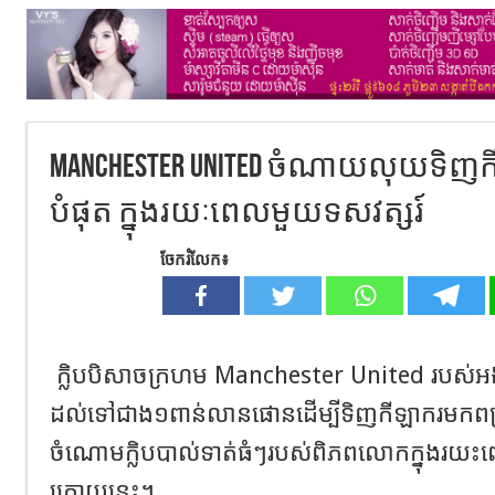
Manchester United ចំណាយលុយទិញក
បំផុត ក្នុងរយៈពេលមួយទសវត្សរ៍
ចែករំលែក៖
ក្លិបបិសាចក្រហម Manchester United របស់អ
ដល់ទៅជាង១ពាន់លានផោនដើម្បីទិញកីឡាករមកពង្រឹ
ចំណោមក្លិបបាល់ទាត់ធំៗរបស់ពិភពលោកក្នុងរយះព
ក្រោយនេះ។