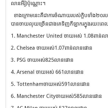
លានអឺរ៉ូ)ប៉ុណ្ណោះ។
ខាងក្រោមនេះគឺជាការចំណាយរបស់ក្លិបទាំង២
បានចាយលុយច្រើនជាងគេទិញកីឡាករក្នុងរយ
1. Manchester United ចាយអស់ 1.08ពាន់
2. Chelsea ចាយអស់1.07ពាន់លានផោន
3. PSG ចាយអស់825លានផោន
4. Arsenal ចាយអស់ 661លានផោន
5. Tottenhamចាយអស់591លានផោន
6. Manchester Cityចាយអស់585លានផោន
7. AC Milan ចាយអស់ 527លានផោន