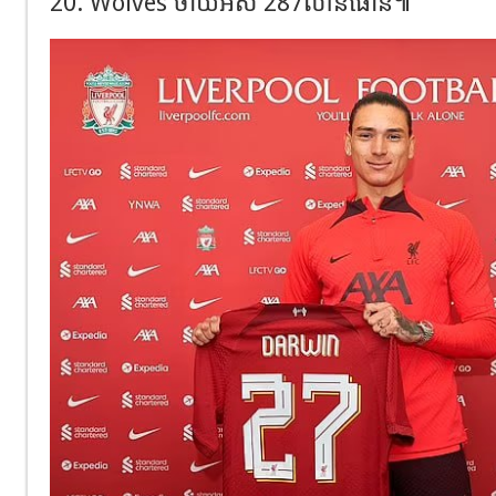
20. Wolves ចាយអស់ 287លានផោន៕