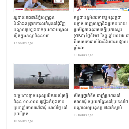
រដ្ឋបាលរាជធានីភ្នំពេញជូន
កម្ពុជាបន្តអំពាវនាវឱ្យអនុវត្តជា
ដំណឹងឱ្យផ្អាកការលក់ដូរនៅជុំវិញ
បន្ទាន់ ពេញលេញនិងប្រកបដោយ
មណ្ឌលប្រឡងបាក់ឌុប៣៦មណ្ឌល
ប្រសិទ្ធភាពនូវសេចក្តីប្រកាសរួម
ស្ថិតក្នុងខណ្ឌចំនួន១៣
(GBC) ថ្ងៃទី២៧ ខែធ្នូ ឆ្នាំ២០២៥ ជ
ពិសេសការវាស់វែងនិងបោះបង្គោល
17 hours ago
ព្រំដែន
18 hours ago
យន្តហោះគ្មានមនុស្សបើករបស់រុស្ស៊ី
សិស្សថ្នាក់ទី៩ បាញ់ប្រហារនៅ
ចំនួន ១០.០០០ គ្រឿងកំពុងតាម
សាលារៀនមួយកន្លែងនៅប្រទេសថៃ
ប្រមាញ់គោលដៅជារៀងរាល់ថ្ងៃ នៅ
បណ្តាលឲ្យមនុស្ស ៧នាក់ស្លាប់
អ៊ុយក្រែន
19 hours ago
18 hours ago