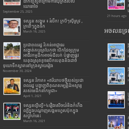
ដាក់ឱ្យស្ថិតក្រោមការឃុំគ្រងរបស់
យោធាថៃ
September 25, 2025
21 hours ago
ទស្សនៈសង្គម ៖ រំលឹក! ក្របីៗស៊ីស្រូវ ,
ក្រពើៗក្នុងទឹក
អចលនទ្រព
March 16, 2025
ប្រជាពលរដ្ឋ រិះគន់អាជ្ញាធរ
សង្កាត់គយត្របែកថា បើកដៃឲ្យក្រុម
អាជីវកម្មដឹកអាចម៍ដីលក់ បំផ្លាញផ្លូវ
បេតុងស្រុតខូចរបើកបេតុងនិងដាច់
ទុយោទឹកស្អាតនៅក្រុងស្វាយរៀង
November 30, 2024
ទស្សនៈវិភាគ៖ «ឥរិយាបថថ្មីរបស់ប្រជា
ពលរដ្ឋ បង្ហាញពីគុណសម្បត្តិដ៏អស្ចារ្យ
របស់មេដឹកនាំកម្ពុជា»
April 1, 2021
ទស្សនល្ងីល្ងើ÷៤រឿងសើចយំនិងកំហឹង
ល្បីក្នុងបណ្តាញសង្គមហ្វេសប៊ុកក្នុង
សប្តាហ៍នេះ
March 16, 2021