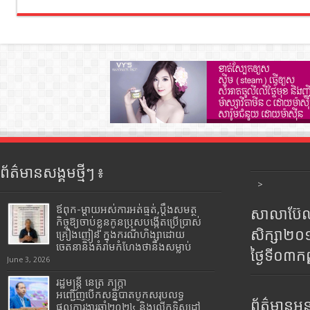
ព័ត៌មានសង្គមថ្មីៗ ៖
>
ឪពុក-ម្ដាយអស់ការអត់ធ្មត់,ប្ដឹងសមត្ថ
សាលាប៊ែលធ
កិច្ចឱ្យចាប់ខ្លួនកូនប្រុសបង្កើតប្រើប្រាស់
សិក្សា២
គ្រឿងញៀន ក្នុងករណីហិង្សាដោយ
ចេតនានិងគំរាមកំហែងថានឹងសម្លាប់
ថ្ងៃទី០៣ក
June 3, 2026
រដ្ឋមន្រ្តី​ នេត្រ​ ភក្ត្រា​
អញ្ជើញបើកសន្និបាតបូកសរុបលទ្ធ
ព័ត៌មានអន្
ផលការងារឆ្នាំ២០២៤ និងលើកទិសដៅ