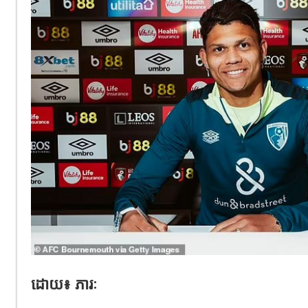
ដោយ៖ ភារៈ