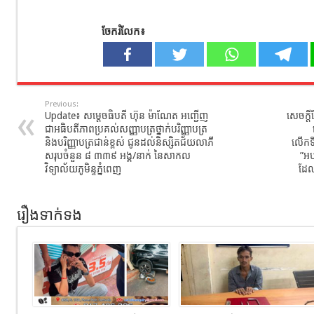
ចែករំលែក៖
Previous:
Update៖​ សម្ដេចធិបតី​ ហ៊ុន​ ម៉ាណែត​ អញ្ជើញ​
សេចក្ដ
ជាអធិបតី​ភាព​ប្រគល់សញ្ញាបត្រថ្នាក់បរិញ្ញាបត្រ
និងបរិញ្ញាបត្រជាន់ខ្ពស់ ជូនដល់និស្សិតជ័យលាភី
លើកទី
សរុបចំនួន ៨ ៣៣៩ អង្គ/នាក់ នៃសាកល
”អប
វិទ្យាល័យភូមិន្ទភ្នំពេញ
ដែលន
រឿងទាក់ទង