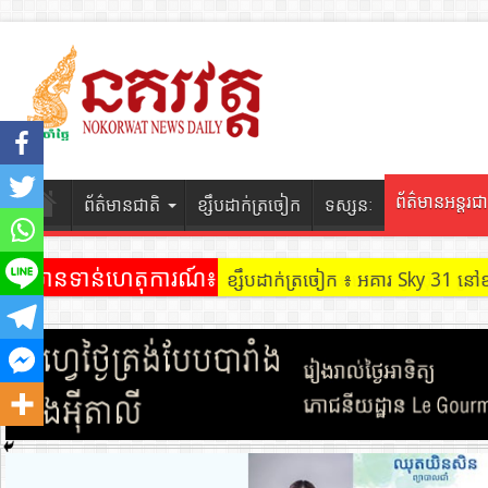
ព័ត៌មានអន្តរជា
ព័ត៌មានជាតិ
ខ្សឹបដាក់ត្រចៀក
ទស្សនៈ
ព័ត៌មានទាន់ហេតុការណ៍៖
ខ្សឹបដាក់ត្រចៀក ៖ អគារ Sky 31 នៅ