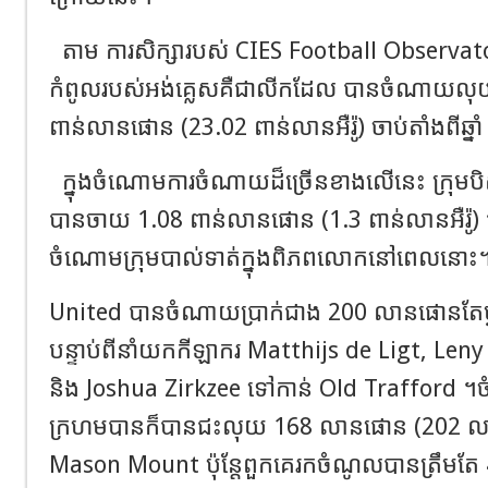
តាម ការសិក្សារបស់ CIES Football Observa
កំពូលរបស់អង់គ្លេសគឺជាលីកដែល បានចំណាយលុយ
ពាន់លានផោន (23.02 ពាន់លានអឺរ៉ូ) ចាប់តាំងពីឆ្នា
ក្នុងចំណោមការចំណាយដ៏ច្រើនខាងលើនេះ ក្រុ
បានចាយ 1.08 ពាន់លានផោន (1.3 ពាន់លានអឺរ៉ូ) ជា
ចំណោមក្រុមបាល់ទាត់ក្នុងពិភពលោកនៅពេលនោះ
United បានចំណាយប្រាក់ជាង 200 លានផោនតែម្នាក់
បន្ទាប់ពីនាំយកកីឡាករ Matthijs de Ligt, Le
និង Joshua Zirkzee ទៅកាន់ Old Trafford ។
ក្រហមបានក៏បានជះលុយ 168 លានផោន (202 លានអ
Mason Mount ប៉ុន្តែពួកគេរកចំណូលបានត្រឹមត