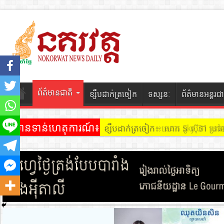
ព័ត៌មានជាតិ
ខ្សឹបដាក់ត្រចៀក
ទស្សនៈ
ព័ត៌មានអន្តរជា
ព័ត៌មានទាន់ហេតុការណ៍៖
ខ្សឹបដាក់ត្រចៀក ៖ អគារ Sky 31 នៅ