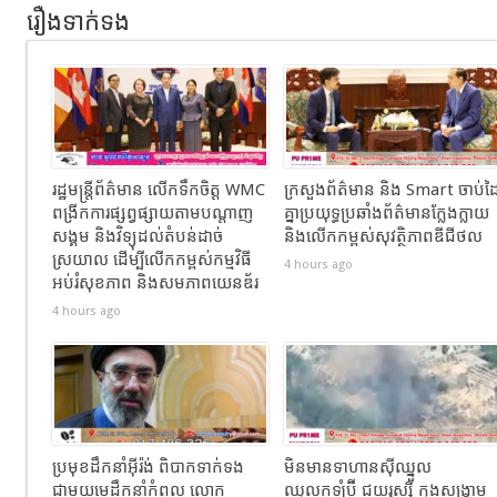
រឿងទាក់ទង
រដ្ឋមន្ត្រីព័ត៌មាន លើកទឹកចិត្ត WMC
ក្រសួងព័ត៌មាន និង Smart ចាប់ដ
ពង្រីកការផ្សព្វផ្សាយតាមបណ្តាញ
គ្នាប្រយុទ្ធប្រឆាំងព័ត៌មានក្លែងក្លាយ
សង្គម និងវិទ្យុដល់តំបន់ដាច់
និងលើកកម្ពស់សុវត្ថិភាពឌីជីថល
ស្រយាល ដើម្បីលើកកម្ពស់កម្មវិធី
4 hours ago
អប់រំសុខភាព និងសមភាពយេនឌ័រ
4 hours ago
ប្រមុខដឹកនាំអ៊ីរ៉ង់ ពិបាកទាក់ទង
មិនមានទាហានស៊ីឈ្នួល
ជាមួយមេដឹកនាំកំពូល លោក
ឈ្នួលកូឡុំប៊ី ជួយរុស្ស៊ី ក្នុងសង្រ្គាម