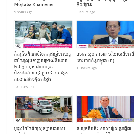
Mojtaba Khamenei
អ៊ុយក្រែន
9 hours ago
9 hours ago
គិតត្រឹមដំណាច់ខែកក្កដាឆ្នាំនេះខេត្ត
លោក សុខ ឥសាន បរិយាយពីនេះព
តាកែវស្រូបទាញគម្រោងវិនិយោគ
នោះពាក់ព័ន្ធកម្ពុជា (ត)
២៨ក្រុមហ៊ុន ជាមួយទុន
10 hours ago
ជិត១៦៩លានដុល្លារ ដោយបង្កើត
ការងារជាង១ម៉ឺនកន្លែង
10 hours ago
បុគ្គលិកផែតិចស្រ៊ុនម្នាក់រងរបួស
សម្ដេចធិបតី៖ សាលារៀនត្រូវធ្វើជា