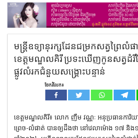
មន្ត្រីឧទ្យានុរក្សដែនជម្រកសត្វព្រៃលំផាត
ខេត្តមណ្ឌលគិរី ប្រទះឃើញកូនសត្វដំរីព
ផ្លូវលំរកជំនួយសង្គ្រោះបន្ទាន់
ចែករំលែក៖
ខេត្តមណ្ឌលគិរី៖ លោក ញឹម វណ្ណៈ អនុប្រធានការិយា
ព្រេច-លំផាត់ បានឲ្យដឹងថា នៅវេលាម៉ោង ១៧ និង១៧ន