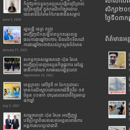
សាលាប៊ែលធ
កិច្ចឱ្យចាប់ខ្លួនកូនប្រុសបង្កើតប្រើប្រាស់
សិក្សា២
គ្រឿងញៀន ក្នុងករណីហិង្សាដោយ
ចេតនានិងគំរាមកំហែងថានឹងសម្លាប់
ថ្ងៃទី០៣ក
June 3, 2026
រដ្ឋមន្រ្តី​ នេត្រ​ ភក្ត្រា​
អញ្ជើញបើកសន្និបាតបូកសរុបលទ្ធ
ព័ត៌មានអន្
ផលការងារឆ្នាំ២០២៤ និងលើកទិសដៅ
ការងារឆ្នាំ២០២៥របស់​ក្រសួង​ព័ត៌មាន​
January 21, 2025
សកម្មភាពសម្តេចតេជោ ហ៊ុន សែន
អញ្ជើញបំពេញទស្សនកិច្ចផ្លូវការ នៅរដ្ឋ
ធានីហាវ៉ាណា សាធារណរដ្ឋគុយបា
September 25, 2022
ខេត្តក្រចេះ នៅថ្ងៃទី ៣ ខែកក្កដានេះ
មានករណីស្លាប់ដោយសារជំងឺកូវីដ-១៩
ចំនួន ០១នាក់ ជាបុរសជនជាតិខ្មែរអាយុ
៨៣ឆ្នាំ
July 3, 2021
សម្តេចតេជោ ហ៊ុន សែន អញ្ជើញជួ
បទីប្រឹក្សាពិសេសរបស់អគ្គលេខាធិការ
អង្គការសហប្រជាជាតិ