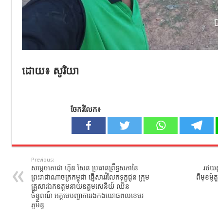
ដោយ៖ សូរិយា
ចែករំលែក៖
Previous:
សម្តេចតេជោ ហ៊ុន សែន ប្រធានព្រឹទ្ធសភានៃ
រថយន្
ព្រះរាជាណាចក្រកម្ពុជា ផ្ញើសាររំលែកទុក្ខជូន ក្រុម
ពីមុខម៉ូត
គ្រួសារឯកឧត្តមនាយឧត្តមសេនីយ៍ ឈិន
ច័ន្ទពណ៍ អគ្គមេបញ្ជាការរងកងយោធពលខេមរ
ភូមិន្ទ