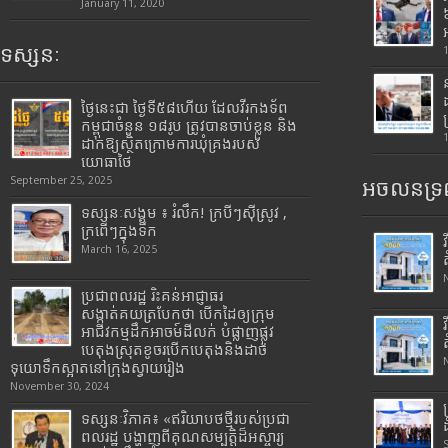
January 11, 2020
ទស្សនៈ
ថ្ងៃនេះជា ថ្ងៃទី៥៨ហើយ ដែលវីរកងទ័ព
កម្ពុជាចំនួន ១៨រូប ត្រូវបានចាប់ខ្លួន និង
ដាក់ឱ្យស្ថិតក្រោមការឃុំគ្រងរបស់
យោធាថៃ
September 25, 2025
អចលនទ្រព
ទស្សនៈសង្គម ៖ រំលឹក! ក្របីៗស៊ីស្រូវ ,
ក្រពើៗក្នុងទឹក
March 16, 2025
ប្រជាពលរដ្ឋ រិះគន់អាជ្ញាធរ
សង្កាត់គយត្របែកថា បើកដៃឲ្យក្រុម
អាជីវកម្មដឹកអាចម៍ដីលក់ បំផ្លាញផ្លូវ
បេតុងស្រុតខូចរបើកបេតុងនិងដាច់
ទុយោទឹកស្អាតនៅក្រុងស្វាយរៀង
November 30, 2024
ទស្សនៈវិភាគ៖ «ឥរិយាបថថ្មីរបស់ប្រជា
ពលរដ្ឋ បង្ហាញពីគុណសម្បត្តិដ៏អស្ចារ្យ