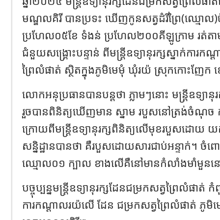
ឆ្នាំ២០២៤ មន្ត្រីឧទ្យានុរក្សដែនជម្រកសត្វព្រៃលំផាត់នៃ
មណ្ឌលគិរី បានប្រទះ ឃើញកូនសត្វដំរីព្រៃ(ឈ្មោល
ប្រហែល០៥ខែ ទំងន់ ប្រហែល២០០គីឡូក្រាម រត់តា
ជំនួយសង្គ្រោះបន្ទាន់ ពីមន្រ្តីឧទ្យានុរក្សស្នាក់កា
ព្រៃលំផាត់ ស្ថិតក្នុងភូមិមេមុំ ឃុំរយ៉ ស្រុកកោះញែក
លោកអនុប្រធានបានបន្តថា ភ្លាមៗនោះ មន្ត្រីឧទ្យានុរក្ស
រួចបានពិនិត្យឃើញមាន ស្នាម របួសនៅត្រង់ចំណុច 
ក្រោយពីមន្ត្រីឧទ្យានុរក្សពិនិត្យលើមុខរបួសដោយ យកចិ
សន្និដ្ឋានបានថា គឺរបួសដោយសារជាប់អន្ទាក់។ ចំពោ
ឈ្មោល០១ ក្បាល ខាងលើគឺនៅមានកំលាំងមាំមួ
បច្ចុប្បន្នមន្ត្រីឧទ្យានុរក្សដែនជម្រកសត្វព្រៃលំផាត់ 
ការកណ្ដាលរយ៉លើ ដែន ជម្រកសត្វព្រៃលំផាត់ ភូមិមេ