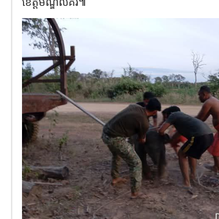
ខេត្តមណ្ឌលគិរី៕