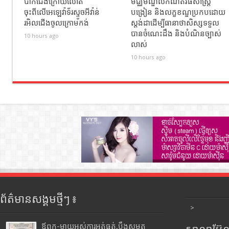
បាក់ជេីងក្រោយលោត
មជ្ឈមណ្ឌលកំណត់វិធីសាស្ត្រ
ចុះពីលេីអេឡេវ៉ាទ័រស្ទូចអីវ៉ាន់
បង្រៀន និងលក្ខខណ្ឌប្រកបដោយ
រអិលជេីងចូលក្រោមកង់
ស្តង់ដាដើម្បីធានាថាសិស្សទទួល
បានចំណេះដឹង និងបំណិនច្បាស់
10 hours ago
លាស់
10 hours ago
ព័ត៌មានសង្គមថ្មីៗ ៖
>
ឪពុក-ម្ដាយអស់ការអត់ធ្មត់,ប្ដឹងសមត្ថ