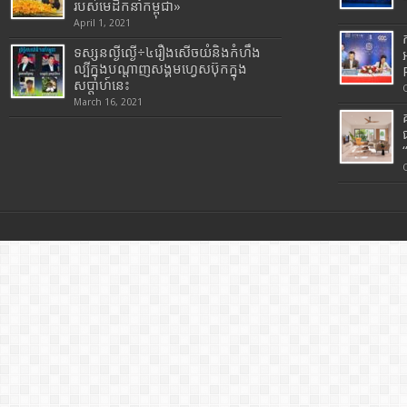
របស់មេដឹកនាំកម្ពុជា»
April 1, 2021
ទស្សនល្ងីល្ងើ÷៤រឿងសើចយំនិងកំហឹង
ល្បីក្នុងបណ្តាញសង្គមហ្វេសប៊ុកក្នុង
សប្តាហ៍នេះ
March 16, 2021