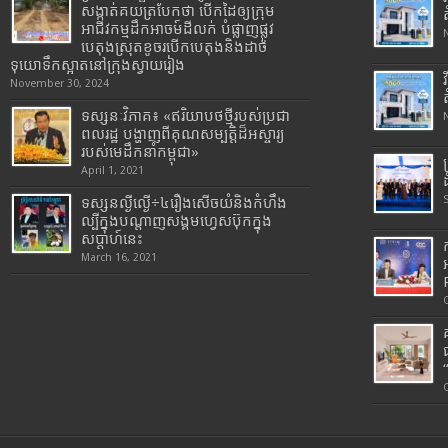
សង្កាត់គយត្របែកថា បើកដៃឲ្យក្រុម
អាជីវកម្មដឹកអាចម៍ដីលក់ បំផ្លាញផ្លូវ
បេតុងស្រុតខូចរបើកបេតុងនិងដាច់
ទុយោទឹកស្អាតនៅក្រុងស្វាយរៀង
November 30, 2024
ទស្សនៈវិភាគ៖ «ឥរិយាបថថ្មីរបស់ប្រជា
ពលរដ្ឋ បង្ហាញពីគុណសម្បត្តិដ៏អស្ចារ្យ
របស់មេដឹកនាំកម្ពុជា»
April 1, 2021
ទស្សនល្ងីល្ងើ÷៤រឿងសើចយំនិងកំហឹង
ល្បីក្នុងបណ្តាញសង្គមហ្វេសប៊ុកក្នុង
សប្តាហ៍នេះ
March 16, 2021