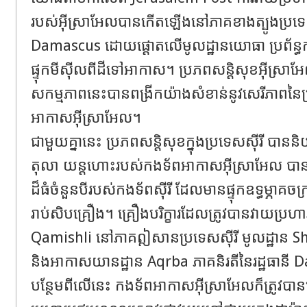
របស់អ៊ីស្រាអែលបានកើតឡើងនៅភាគខាងត្បូងប្រទេសស៊ី
Damascus ដោយផ្តោតលើមូលដ្ឋានយោធា ប្រព័ន្ធក
ផ្ទុកមីស៊ីលពីដីទៅអាកាស។ ប្រភពសន្តិសុខអ៊ីស្រាអែ
សកម្មភាពនេះបានពង្រីកយ៉ាងសំខាន់នូវសេរីភាពនៃប្
អាកាសអ៊ីស្រាអែល។
ជាមួយគ្នានេះ ប្រភពសន្តិសុខក្នុងប្រទេសស៊ីរី បាន
តុលា យន្តហោះរបស់កងទ័ពអាកាសអ៊ីស្រាអែល បាន
ដ៏ធំចំនួនបីរបស់កងទ័ពស៊ីរី ដែលមានផ្ទុកឧទ្ធម្ភាគច
រាប់សិបគ្រឿង។ គ្រឿងបរិក្ខារដែលត្រូវបានវាយប្រ
Qamishli នៅភាគឦសានប្រទេសស៊ីរី មូលដ្ឋាន Shi
និងអាកាសយានដ្ឋាន Aqrba ភាគនិរតីនៃរដ្ឋធានី
បន្ថែមពីលើនេះ កងទ័ពអាកាសអ៊ីស្រាអែលក៏ត្រូវ