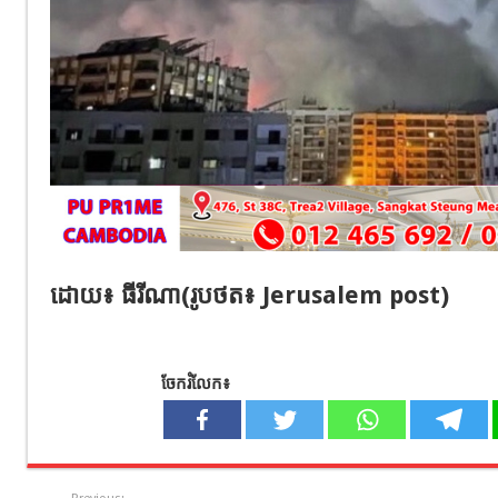
ដោយ៖ ធីរីណា(រូបថត​៖ Jerusalem post)
ចែករំលែក៖