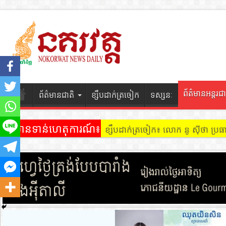
ព័ត៌មានអន្តរជា
ព័ត៌មានជាតិ
ខ្សឹបដាក់ត្រចៀក
ទស្សនៈ
ព័ត៌មានទាន់ហេតុការណ៍៖
ខ្សឹបដាក់ត្រចៀក ៖ អគារ Sky 31 នៅ