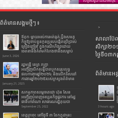
ព័ត៌មានសង្គមថ្មីៗ ៖
>
ឪពុក-ម្ដាយអស់ការអត់ធ្មត់,ប្ដឹងសមត្ថ
សាលាប៊ែលធ
កិច្ចឱ្យចាប់ខ្លួនកូនប្រុសបង្កើតប្រើប្រាស់
សិក្សា២
គ្រឿងញៀន ក្នុងករណីហិង្សាដោយ
ចេតនានិងគំរាមកំហែងថានឹងសម្លាប់
ថ្ងៃទី០៣ក
June 3, 2026
រដ្ឋមន្រ្តី​ នេត្រ​ ភក្ត្រា​
អញ្ជើញបើកសន្និបាតបូកសរុបលទ្ធ
ព័ត៌មានអន្
ផលការងារឆ្នាំ២០២៤ និងលើកទិសដៅ
ការងារឆ្នាំ២០២៥របស់​ក្រសួង​ព័ត៌មាន​
January 21, 2025
សកម្មភាពសម្តេចតេជោ ហ៊ុន សែន
អញ្ជើញបំពេញទស្សនកិច្ចផ្លូវការ នៅរដ្ឋ
ធានីហាវ៉ាណា សាធារណរដ្ឋគុយបា
September 25, 2022
3 hours ago
ខេត្តក្រចេះ នៅថ្ងៃទី ៣ ខែកក្កដានេះ