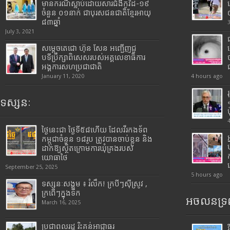
មានករណីស្លាប់ដោយសារជំងឺកូវីដ-១៩
ចំនួន ០១នាក់ ជាបុរសជនជាតិខ្មែរអាយុ
៨៣ឆ្នាំ
July 3, 2021
សម្តេចតេជោ ហ៊ុន សែន អញ្ជើញជួ
បទីប្រឹក្សាពិសេសរបស់អគ្គលេខាធិការ
អង្គការសហប្រជាជាតិ
January 11, 2020
4 hours ago
ទស្សនៈ
ថ្ងៃនេះជា ថ្ងៃទី៥៨ហើយ ដែលវីរកងទ័ព
កម្ពុជាចំនួន ១៨រូប ត្រូវបានចាប់ខ្លួន និង
ដាក់ឱ្យស្ថិតក្រោមការឃុំគ្រងរបស់
យោធាថៃ
September 25, 2025
5 hours ago
ទស្សនៈសង្គម ៖ រំលឹក! ក្របីៗស៊ីស្រូវ ,
ក្រពើៗក្នុងទឹក
អចលនទ្រព
March 16, 2025
ប្រជាពលរដ្ឋ រិះគន់អាជ្ញាធរ