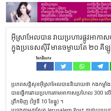
អុី​ស្រាអែលបាន វាយប្រហារផ្លូវអា
ក្នុងប្រទេសស៊ីរី មានចម្ងាយតែ ២០ គីឡូ
ចែករំលែក៖
ប្រភពសន្តិសុខអ៊ីស្រាអែលបាននិយាយថា កងកម្លា
បានធ្វើការវាយប្រហារតាមអាកាសប្រហែល 300 លើកន
ព្រឹកមិញ (ថ្ងៃទី 10 ខែធ្នូ) ។
យោងតាមកាសែត Jerusalem Post ការវាយប្រហា