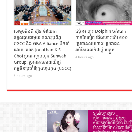
សម្ដេចធិបតី ហ៊ុន ម៉ាណែត
ជប៉ុន៖ ព្យុះ Dolphin បក់បោក
ទទួលជួបជាមួយ គណៈប្រតិភូ
កាន់តែកៀក ជើងហោះហើរ ៥០០
CGCC និង GBA Alliance ដឹកនាំ
ត្រូវបានលុបចោល ប្រជាជន
ដោយ លោក Jonathan K.S.
រាប់សែននាក់ជម្លៀសខ្លួន
Choi ប្រធានក្រុមហ៊ុន Sunwah
4 hours ago
Group, ប្រធានសភាពាណិជ្ជ
កម្មចិនប្រចាំទីក្រុងហុងកុង (CGCC)
3 hours ago