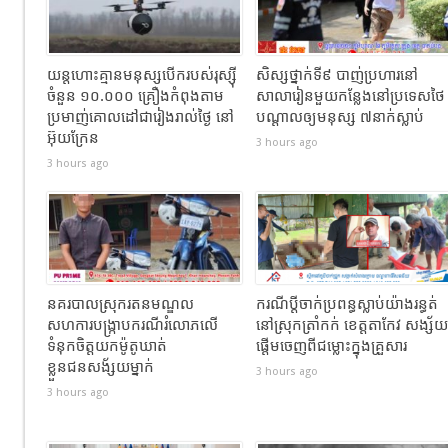
យន្តហោះគ្មានមនុស្សបើករបស់រុស្ស៊ី
សិស្សថ្នាក់ទី៩ បាញ់ប្រហារនៅ
ចំនួន ១០.០០០ គ្រឿងកំពុងតាម
សាលារៀនមួយកន្លែងនៅប្រទេសថៃ
ប្រមាញ់គោលដៅជារៀងរាល់ថ្ងៃ នៅ
បណ្តាលឲ្យមនុស្ស ៧នាក់ស្លាប់
អ៊ុយក្រែន
3 hours ago
3 hours ago
នគរបាលស្រុករតនមណ្ឌល
ករណីប្តីចាក់ប្រពន្ធស្លាប់យ៉ាងរន្ធត់
សហការបង្រ្កាបករណីរំលោភលើ
នៅស្រុកត្រាំកក់ ខេត្តតាកែវ សង្ស័យ
ទំនុកចិត្តយកម៉ូតូឃាត់
ផ្តើមចេញពីជម្លោះក្នុងគ្រួសារ
ខ្លួនជនសង័្សយម្នាក់
3 hours ago
3 hours ago