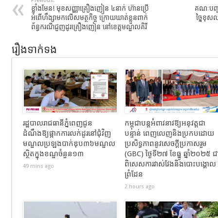
Previous:
ខ្លាំង​មែន​! មុខសញ្ញា​គ្រឿង​ញៀន​ ៤នាក់ ហ៊ានប្រើ
គណៈបញ្ជ
អំពើហឹង្សាមកលើសមត្ថកិច្ច​ ក្រោយឃាត់ខ្លួន​ពាក់
ច្នៃ​ខុ
ព័ន្ធ​ករណី​ជួញដូរ​គ្រឿងញៀន​ នៅខេត្ត​មណ្ឌលគិរី​
រឿងទាក់ទង
រដ្ឋបាលរាជធានីភ្នំពេញជូន
កម្ពុជាបន្តអំពាវនាវឱ្យអនុវត្តជា
ដំណឹងឱ្យផ្អាកការលក់ដូរនៅជុំវិញ
បន្ទាន់ ពេញលេញនិងប្រកបដោយ
មណ្ឌលប្រឡងបាក់ឌុប៣៦មណ្ឌល
ប្រសិទ្ធភាពនូវសេចក្តីប្រកាសរួម
ស្ថិតក្នុងខណ្ឌចំនួន១៣
(GBC) ថ្ងៃទី២៧ ខែធ្នូ ឆ្នាំ២០២៥ ជ
ពិសេសការវាស់វែងនិងបោះបង្គោល
49 mins ago
ព្រំដែន
2 hours ago