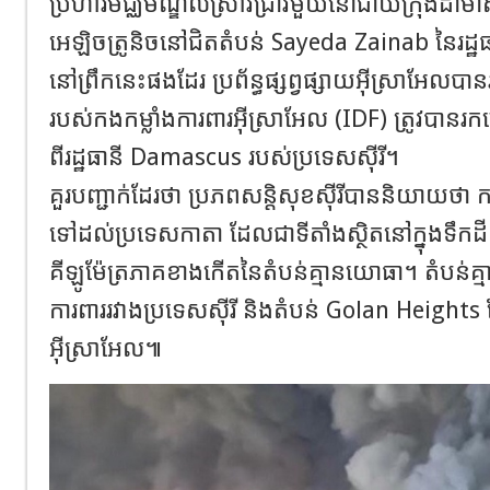
ប្រហារមជ្ឈមណ្ឌលស្រាវជ្រាវមួយនៅជាយក្រុងដាម៉ា
អេឡិចត្រូនិចនៅជិតតំបន់ Sayeda Zainab នៃរដ្ឋធា
នៅព្រឹកនេះផងដែរ ប្រព័ន្ធផ្សព្វផ្សាយអ៊ីស្រាអែលប
របស់កងកម្លាំងការពារអ៊ីស្រាអែល (IDF) ត្រូវប
ពីរដ្ឋធានី Damascus របស់ប្រទេសស៊ីរី។
គួរបញ្ជាក់ដែរថា ប្រភពសន្តិសុខស៊ីរីបាននិយាយថ
ទៅដល់ប្រទេសកាតា ដែលជាទីតាំងស្ថិតនៅក្នុងទឹកដីស
គីឡូម៉ែត្រភាគខាងកើតនៃតំបន់គ្មានយោធា។ តំបន់គ្
ការពាររវាងប្រទេសស៊ីរី និងតំបន់ Golan Height
អ៊ីស្រាអែល៕