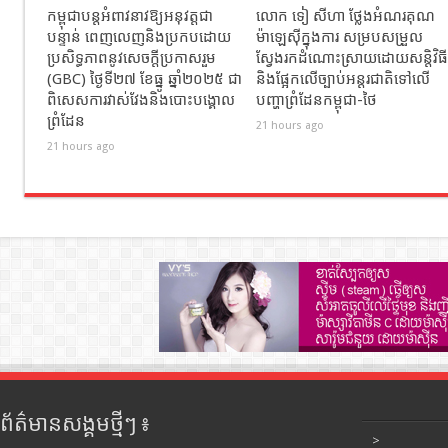
កម្ពុជាបន្តអំពាវនាវឱ្យអនុវត្តជា
លោក ទៀ សីហា ថ្លែងអំណរគុណ
បន្ទាន់ ពេញលេញនិងប្រកបដោយ
ម៉ាឡេស៊ីក្នុងការ សម្របសម្រួល
ប្រសិទ្ធភាពនូវសេចក្តីប្រកាសរួម
ស្វែងរកដំណោះស្រាយដោយសន្តិវិធី
(GBC) ថ្ងៃទី២៧ ខែធ្នូ ឆ្នាំ២០២៥ ជា
និងផ្អែកលើច្បាប់អន្តរជាតិទៅលើ
ពិសេសការវាស់វែងនិងបោះបង្គោល
បញ្ហាព្រំដែនកម្ពុជា-ថៃ
ព្រំដែន
21 hours ago
21 hours ago
ព័ត៌មានសង្គមថ្មីៗ ៖
>