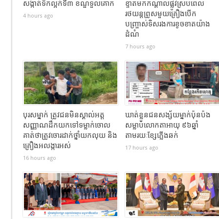
សង្កាត់ទឹកល្អក់ទី៣ ខណ្ឌទួលគោក
ខ្ទាតមកកណ្តាលផ្លូវស្របពេល
រថយន្តព្រូសមួយគ្រឿងបើក
4 hours ago
បញ្ច្រាស់ទិសរងការខូចខាតយ៉ាង
ដំណំ
7 hours ago
បុរសម្នាក់ ត្រូវជនមិនស្គាល់អត្ត
ឃាត់ខ្លួនជនសង្ស័យម្នាក់ប៉ុនប៉ង
សញ្ញាណដឹកយកទៅទម្លាក់ចោល
សម្លាប់លោកតាអាយុ ៩៦ឆ្នាំ
គាត់ថាត្រូវចោរដាក់ថ្នាំយកលុយ និង
តាមរយៈខ្សែភ្លើងឆក់
គ្រឿងអលង្ការអស់
17 hours ago
16 hours ago