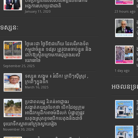
បទីប្រឹក្សាពិសេសរបស់អគ្គលេខាធិការ
អង្គការសហប្រជាជាតិ
January 11, 2020
23 hours ago
ទស្សនៈ
ថ្ងៃនេះជា ថ្ងៃទី៥៨ហើយ ដែលវីរកងទ័ព
កម្ពុជាចំនួន ១៨រូប ត្រូវបានចាប់ខ្លួន និង
ដាក់ឱ្យស្ថិតក្រោមការឃុំគ្រងរបស់
យោធាថៃ
September 25, 2025
1 day ago
ទស្សនៈសង្គម ៖ រំលឹក! ក្របីៗស៊ីស្រូវ ,
ក្រពើៗក្នុងទឹក
អចលនទ្រព
March 16, 2025
ប្រជាពលរដ្ឋ រិះគន់អាជ្ញាធរ
សង្កាត់គយត្របែកថា បើកដៃឲ្យក្រុម
អាជីវកម្មដឹកអាចម៍ដីលក់ បំផ្លាញផ្លូវ
បេតុងស្រុតខូចរបើកបេតុងនិងដាច់
ទុយោទឹកស្អាតនៅក្រុងស្វាយរៀង
November 30, 2024