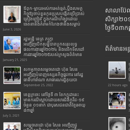
ឪពុក-ម្ដាយអស់ការអត់ធ្មត់,ប្ដឹងសមត្ថ
សាលាប៊ែលធ
កិច្ចឱ្យចាប់ខ្លួនកូនប្រុសបង្កើតប្រើប្រាស់
សិក្សា២
គ្រឿងញៀន ក្នុងករណីហិង្សាដោយ
ចេតនានិងគំរាមកំហែងថានឹងសម្លាប់
ថ្ងៃទី០៣ក
June 3, 2026
រដ្ឋមន្រ្តី​ នេត្រ​ ភក្ត្រា​
អញ្ជើញបើកសន្និបាតបូកសរុបលទ្ធ
ព័ត៌មានអន្
ផលការងារឆ្នាំ២០២៤ និងលើកទិសដៅ
ការងារឆ្នាំ២០២៥របស់​ក្រសួង​ព័ត៌មាន​
January 21, 2025
សកម្មភាពសម្តេចតេជោ ហ៊ុន សែន
អញ្ជើញបំពេញទស្សនកិច្ចផ្លូវការ នៅរដ្ឋ
ធានីហាវ៉ាណា សាធារណរដ្ឋគុយបា
September 25, 2022
22 hours ago
ខេត្តក្រចេះ នៅថ្ងៃទី ៣ ខែកក្កដានេះ
មានករណីស្លាប់ដោយសារជំងឺកូវីដ-១៩
ចំនួន ០១នាក់ ជាបុរសជនជាតិខ្មែរអាយុ
៨៣ឆ្នាំ
July 3, 2021
សម្តេចតេជោ ហ៊ុន សែន អញ្ជើញជួ