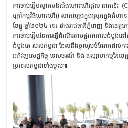
ការចាប់ផ្តើមស្វាគមន៍ជើងហោះហើរជួល ឆាតទើរ
(
ក្រៅកម្មវិធីហោះហើរ) សាកល្បងក្នុងស្រុកក្នុងជំហាន
ខែធ្នូ ឆ្នាំ២០២៤ នេះ រវាងរាជធានីភ្នំពេញ និងខេត
ការចាប់ផ្តើមនៃការធ្វើដំណើរតាមផ្លូវអាកាសដំបូងនៅត
ដំបូងគេ របស់កម្ពុជា ដែលនឹងចូលរួមចំណែកដល់កា
អភិវឌ្ឍសេដ្ឋកិច្ច ទេសចរណ៍ និង ឧស្សាហកម្មនៃខេត
ប្រទេសកម្ពុជាទាំងមូល៕