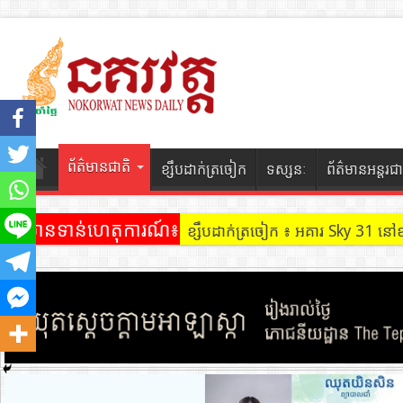
ព័ត៌មានជាតិ
ខ្សឹបដាក់ត្រចៀក
ទស្សនៈ
ព័ត៌មានអន្តរជា
ព័ត៌មានទាន់ហេតុការណ៍៖
ខ្សឹបដាក់ត្រចៀក ៖ អគារ Sky 31 នៅ