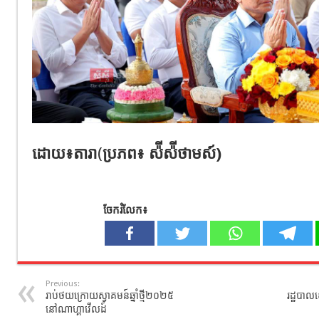
ដោយ​៖តារា
​(
ប្រភព៖​ ស៉ី​ស៉ី​ថាមស៍)
ចែករំលែក៖
Previous:
រាប់ថយក្រោយស្វាគមន៍ឆ្នាំថ្មី២០២៥
រដ្ឋបាល
នៅណាហ្គាវើលដ៍