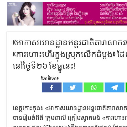
«អាកាសយានដ្ឋានអន្តរជាតិតារាសាគរ»
«ការហោះហើរក្នុងស្រុកលើកដំបូង» ដែ
នៅថ្ងៃទី២៦ ខែធ្នូនេះ!
ចែករំលែក៖
ខេត្ត​កោះកុង​៖​ «អាកាសយានដ្ឋានអន្តរជាតិតារាសាគរ»
បានរៀបចំពិធី ក្រុមពាលី ត្រៀមស្វាគមន៍ «ការហោះហ