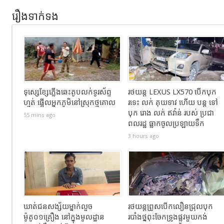
រឿងទាក់ទង
ទុស្សេខ្សែភ្លើងឆេះតូបលក់ទូរស័ព្ទ
រថយន្ដ LEXUS LX570 បេីកបុក
ហ្មត់ ផ្អើលអ្នកភូមិនៅស្រុកថ្មគោល
រទេះ លក់ គុយទាវ ហេីយ បន្ត ទៅ
បុក រោង លក់ ឥវ៉ាន់ របស់ ប្រជា
55 mins ago
ពលរដ្ឋ ធ្លាកចូលប្រឡាយទឹក
3 hours ago
ឃាត់ជនសង្ស័យម្នាក់លួច
រថយន្តព្រូសបើកលឿនជ្រុលបុក
ម៉ូតូ០១គ្រឿង នៅក្នុងមូលដ្ឋាន
របាំងថ្នពុះចែកទ្រូងផ្លូវមួយកង់