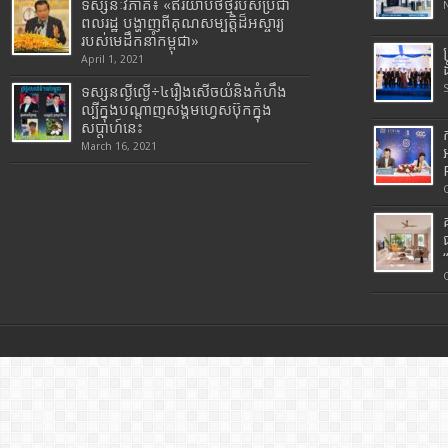
ទស្សនៈវិភាគ៖ «ឥរិយាបថថ្មីរបស់ប្រជា
ពលរដ្ឋ បង្ហាញពីគុណសម្បត្តិដ៏អស្ចារ្យ
របស់មេដឹកនាំកម្ពុជា»
April 1, 2021
ទស្សនល្ងីល្ងើ÷៤រឿងសើចយំនិងកំហឹង
ល្បីក្នុងបណ្តាញសង្គមហ្វេសប៊ុកក្នុង
សប្តាហ៍នេះ
March 16, 2021