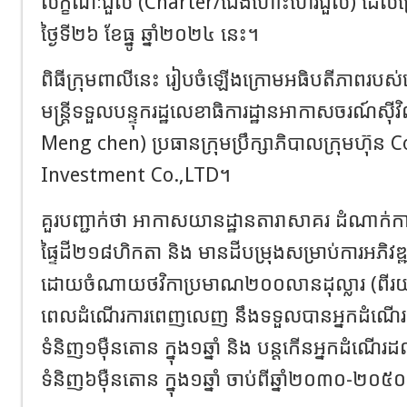
លក្ខណៈជួល (Charter/ជើងហោះហើរជួល) ដែលគ្រ
ថ្ងៃទី២៦ ខែធ្នូ ឆ្នាំ២០២៤ នេះ។
ពិធីក្រុមពាលីនេះ រៀបចំឡើងក្រោមអធិបតីភាពរបស់
មន្ត្រីទទួលបន្ទុករដ្ឋលេខាធិការដ្ឋានអាកាសចរណ៍ស៊
Meng chen) ប្រធានក្រុមប្រឹក្សាភិបាលក្រុមហ៊ុន 
Investment Co.,LTD។
គួរបញ្ជាក់ថា អាកាសយានដ្ឋានតារាសាគរ ដំណាក់ក
ផ្ទៃដី២១៨ហិកតា និង មានដីបម្រុងសម្រាប់ការអភិវឌ
ដោយចំណាយថវិកាប្រមាណ២០០លានដុល្លារ (ពីរយលា
ពេលដំណើរការពេញលេញ នឹងទទួលបានអ្នកដំណើរ
ទំនិញ១ម៉ឺនតោន ក្នុង១ឆ្នាំ និង បន្តកើនអ្នកដំណើ
ទំនិញ៦ម៉ឺនតោន ក្នុង១ឆ្នាំ ចាប់ពីឆ្នាំ២០៣០-២០៥