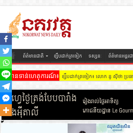
ព័ត៌មានជាតិ
ខ្សឹបដាក់ត្រចៀក
ទស្សនៈ
ព័ត៌មានអន្តរជ
ព័ត៌មានទាន់ហេតុការណ៍៖
ខ្សឹបដាក់ត្រចៀក ៖ អគារ Sky 31 នៅ