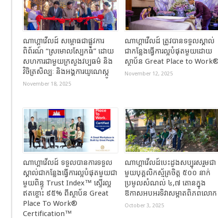
ណាហ្គាវើលដ៍ សម្ពោធជាផ្លូវការ
ណាហ្គាវើលដ៍ ត្រូវបានទទួលស្គាល់
ពិព័រណ៍ “ស្រមោលស្បែកធំ” ដោយ
ជាកន្លែងធ្វើការល្អបំផុតមួយដោយ
សហការជាមួយក្រសួងវប្បធម៌ និង
ស្ថាប័ន Great Place to Work
វិចិត្រសិល្បៈ និងអង្គការយូណេស្កូ
November 12, 2025
November 18, 2025
ណាហ្គាវើលដ៍ ទទួលបានការទទួល
ណាហ្គាវើលដ៍បេះដូងសប្បុរសរួមជា
ស្គាល់ជាកន្លែងធ្វើការល្អបំផុតមួយជា
មួយបុគ្គលិកស្ម័គ្រចិត្ត ៥០០ នាក់
មួយពិន្ទុ Trust Index™ ស្ទើរល្អ
ប្រមូលសំណល់ ៤,៧ តោនក្នុង
ឥតខ្ចោះ ៩៥% ពីស្ថាប័ន Great
ឱកាសអបអរទិវាសម្អាតពិភពលោក
Place To Work®
October 3, 2025
Certification™