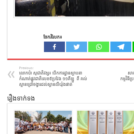
ចែករំលែក៖
Previous:
លោកប៉ា សុជាតិវង្ស៖ បើកការដ្ឋានស្ថាបនា
សាក
កំណាត់ផ្លូវជាតិលេខ៥ប្រវែង ១១គីឡូ ពី គល់
កម្មវិធី
ស្ពានជ្រោចង្វារដល់ស្ពានលីយ៉ុងផាត់
រឿងទាក់ទង