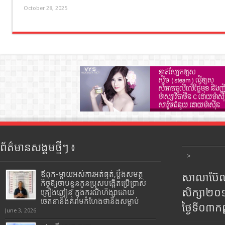
October 28, 2025
ព័ត៌មានសង្គមថ្មីៗ ៖
>
ឪពុក-ម្ដាយអស់ការអត់ធ្មត់,ប្ដឹងសមត្ថ
សាលាប៊ែលធ
កិច្ចឱ្យចាប់ខ្លួនកូនប្រុសបង្កើតប្រើប្រាស់
សិក្សា២
គ្រឿងញៀន ក្នុងករណីហិង្សាដោយ
ចេតនានិងគំរាមកំហែងថានឹងសម្លាប់
ថ្ងៃទី០៣ក
June 3, 2026