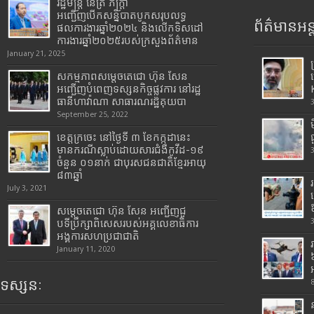
រដ្ឋមន្រ្តី​ នេត្រ​ ភក្ត្រា​
អញ្ជើញបើកសន្និបាតបូកសរុបលទ្ធ
ព័ត៌មានអន្
ផលការងារឆ្នាំ២០២៤ និងលើកទិសដៅ
ការងារឆ្នាំ២០២៥របស់​ក្រសួង​ព័ត៌មាន​
January 21, 2025
សកម្មភាពសម្តេចតេជោ ហ៊ុន សែន
អញ្ជើញបំពេញទស្សនកិច្ចផ្លូវការ នៅរដ្ឋ
ធានីហាវ៉ាណា សាធារណរដ្ឋគុយបា
September 25, 2022
ខេត្តក្រចេះ នៅថ្ងៃទី ៣ ខែកក្កដានេះ
មានករណីស្លាប់ដោយសារជំងឺកូវីដ-១៩
ចំនួន ០១នាក់ ជាបុរសជនជាតិខ្មែរអាយុ
៨៣ឆ្នាំ
July 3, 2021
សម្តេចតេជោ ហ៊ុន សែន អញ្ជើញជួ
បទីប្រឹក្សាពិសេសរបស់អគ្គលេខាធិការ
អង្គការសហប្រជាជាតិ
January 11, 2020
ទស្សនៈ