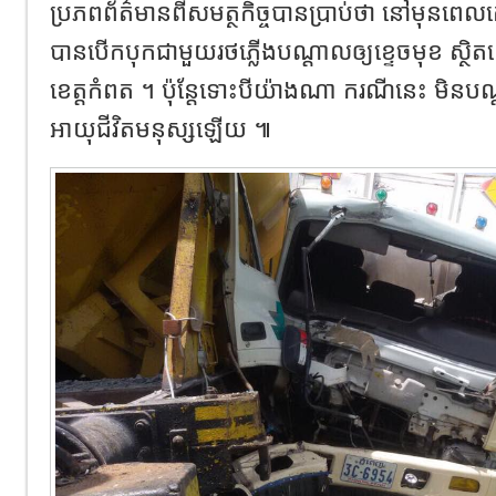
ប្រភពព័ត៌មានពីសមត្ថកិច្ចបានប្រាប់ថា នៅមុនពេ
បានបើកបុកជាមួយរថភ្លើងបណ្តាលឲ្យខ្ទេចមុខ ស្ថិត
ខេត្តកំពត ។ ប៉ុន្តែទោះបីយ៉ាងណា ករណីនេះ មិនបណ្
អាយុជីវិតមនុស្សឡើយ ៕