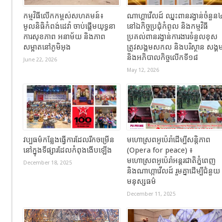
កម្មវិធីលើកកម្ពស់សហគមន៍៖
ណាហ្គាវើលដ៍ ឈ្នះពានរង្វាន់ចំនួន
មូលនិធិកំពង់ដេវ៉ា ចាប់ផ្តើមយុទ្ធនា
នៅឯកិច្ចប្រជុំកំពូល និងកម្មវិធី
ការសុខភាព អនាម័យ និងភាព
ប្រគល់ពានរង្វាន់ការងារទំនួលខុស
សម្អាតនៅភូមិអុង
ត្រូវសង្គមសកល និងបរិស្ថាន សង្គ
និងអភិបាលកិច្ចលើកទី១៨
June 22, 2026
May 12, 2026
វប្បធម៌កន្លែងធ្វើការដែលរីកចម្រើន
មហោស្រពអូប៉េរ៉ាដើម្បីសន្តិភាព
នៅក្នុងទីផ្សារដែលកំពុងងើបឡើង
(Opera for peace) ៖
មហោស្រពអូប៉េរ៉ាអន្តរជាតិភ្នំពេញ
December 18, 2025
និងណាហ្កាវើលដ៍ រួមគ្នាដើម្បីជំនួយ
មនុស្សធម៌
December 11, 2025