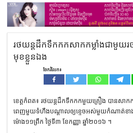
រថយន្តដឹកទឹកកកសាកកម្លាំងជាមួយរថភ
មុខខ្លួនឯង
ចែករំលែក៖
ខេត្តកំពត៖ រថយន្តដឹកទឹកកកមួយគ្រឿង បានសាកកម្
ពេញមួយទំហឹងបណ្តាលឲ្យខ្ទេចអស់មួយកំណាត់ខា
ម៉ោង១១ព្រឹក ថ្ងៃទី៣ ខែកញ្ញា ឆ្នាំ២០១៦ ។