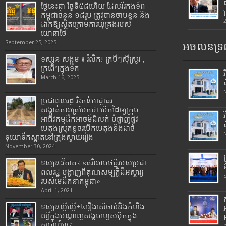
ថ្ងៃនេះជា ថ្ងៃទី៥៨ហើយ ដែលវីរកងទ័ព
កម្ពុជាចំនួន ១៨រូប ត្រូវបានចាប់ខ្លួន និង
ដាក់ឱ្យស្ថិតក្រោមការឃុំគ្រងរបស់
យោធាថៃ
September 25, 2025
អចលនទ្រព
ទស្សនៈសង្គម ៖ រំលឹក! ក្របីៗស៊ីស្រូវ ,
ក្រពើៗក្នុងទឹក
March 16, 2025
ប្រជាពលរដ្ឋ រិះគន់អាជ្ញាធរ
សង្កាត់គយត្របែកថា បើកដៃឲ្យក្រុម
អាជីវកម្មដឹកអាចម៍ដីលក់ បំផ្លាញផ្លូវ
បេតុងស្រុតខូចរបើកបេតុងនិងដាច់
ទុយោទឹកស្អាតនៅក្រុងស្វាយរៀង
November 30, 2024
ទស្សនៈវិភាគ៖ «ឥរិយាបថថ្មីរបស់ប្រជា
ពលរដ្ឋ បង្ហាញពីគុណសម្បត្តិដ៏អស្ចារ្យ
របស់មេដឹកនាំកម្ពុជា»
April 1, 2021
ទស្សនល្ងីល្ងើ÷៤រឿងសើចយំនិងកំហឹង
ល្បីក្នុងបណ្តាញសង្គមហ្វេសប៊ុកក្នុង
សប្តាហ៍នេះ