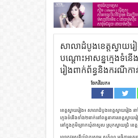
សាលាដំបូងខេត្តស្វាយរៀង 
បណ្ដោះអាសន្នក្មេងទំនើង
រៀងពាក់ព័ន្ធនិងករណីកា
ចែករំលែក៖
ខេត្តស្វាយរៀង៖ សាលាដំបូងខេត្តស្វាយរៀង នាថ្
ក្មេងទំនើងទាំង២នាក់នៅពន្ធនាគារខេត្តស្វាយរ
នៅក្នុងភូមិត្រោកឃុំតាសួស ស្រុកស្វាយជ្រំ ខេត
លោកវរសេនីយ៍ឯកសោម សុភ័ណ្ឌ អធិការនគរបាលស