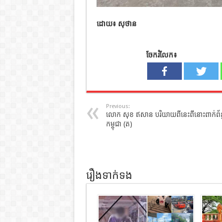
ដោយ៖ សុថាន
ចែករំលែក៖
Previous:
លោក សុខ ឥសាន បរិយាយពីនេះពីនោះពាក់ព័ន្
កម្ពុជា (ត)
រឿងទាក់ទង