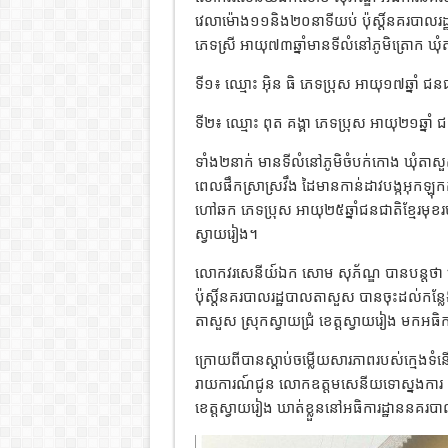
វេលាម៉ោង១១និង២០នាទីយប់ ប៉ុស្តិ៍នគរបាលរ
ភេទស្រី អាយុ៧៣ឆ្នាំមានទីលំនៅភូមិត្រោក ឃ
ទី១៖ ឈ្មោះ អ៊ិន ធិ ភេទប្រុស អាយុ១៧ឆ្នាំ ជនជ
ទី២៖ ឈ្មោះ ពុត គង្គា ភេទប្រុស អាយុ២១ឆ្នាំ 
ទាំង២នាក់ មានទីលំនៅភូមិចំបក់កោង ឃុំតាសួស ស
ពេលផឹកស្រាស្រវឹង ដៃមានកាន់ដាវបង្កអុកឡុក
ហៅឆក ភេទប្រុស អាយុ២៥ឆ្នាំជនជាតិខ្មែរមុខរ
ស្វាយរៀង។
លោកវរសេនីយ៍ឯក សោម សុភ័ណ្ឌ បានបន្តថា ពេ
ប៉ុស្តិ៍នគរបាលរដ្ឋបាលតាសួស បានចុះដល់កន្ល
តាសួស ស្រុកស្វាយជ្រំ ខេត្តស្វាយរៀង មកអធិ
ក្រោយពីបានស្តាប់ចម្លើយសារភាពរបស់ក្មេងទ
រាយការណ៍ជូន លោកឧត្តមសេនីយទោស្នងការ និ
ខេត្តស្វាយរៀង ឃាត់ខ្លួននៅអធិការដ្ឋាននគរបាល