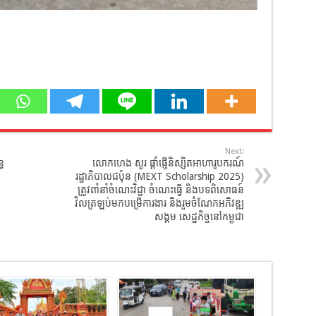
Next:
ធ
លោកហេង សួរ ផ្ដាំផ្ញើនិស្សិតអាហារូបករណ៍
រដ្ឋាភិបាលជប៉ុន (MEXT Scholarship 2025)
ត្រូវពាំនាំចំណេះវិជ្ជា ចំណេះធ្វើ និងបទពិសោធន៍
វិលត្រឡប់មកបម្រើការងារ និងរួមចំណែកអភិវឌ្ឍ
សង្គម សេដ្ឋកិច្ចនៅកម្ពុជា