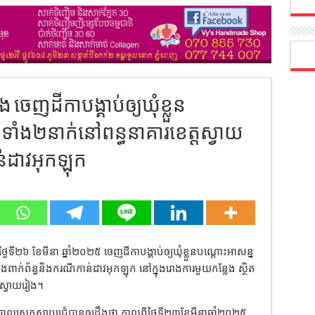
ចេញដីកាបង្គាប់ឲ្យឃុំខ្លួន
ទាំង២នាក់នៅពន្ធនាគារខេត្តស្វាយ
ន់ដាវអុកឡុក
ងៃទី២៦ ខែមីនា ឆ្នាំ២០២៥ ចេញដីកាបង្គាប់ឲ្យឃុំខ្លួនបណ្ដោះអាសន្ន
ៀងពាក់ព័ន្ធនិងករណីកាន់ដាវអុកឡុក នៅក្នុងរោងការមួយកន្លែង ស្ថិត
្តស្វាយរៀង។
្រុកស្វាយជ្រំបានឲ្យដឹងថា កាលពីថ្ងៃទី២៣ខែមីនាឆ្នាំ២០២៥