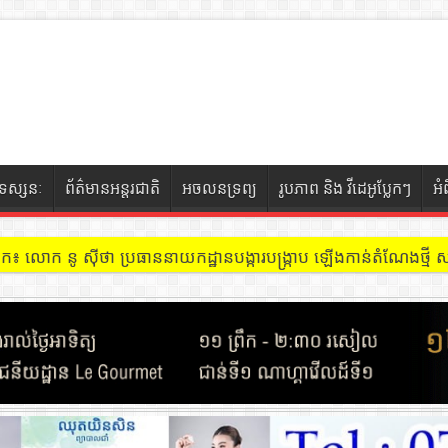
ទស្សនៈ
ព័ត៌មានអន្តរជាតិ
អចលនទ្រព្យ
រូបភាព និង វីដេអូប្លែកៗ
អំ
ចៀក ៖ អគារ Sky 31 នៅខណ្ឌទួលគោក មានអ្នកជួលបន្ទប់បើកល្បែងសុីសង