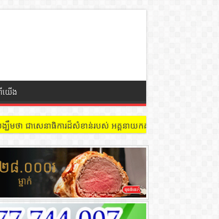
ពីយើង
 នៅជាន់ទី៩ បន្ទប់ ៩០២ !