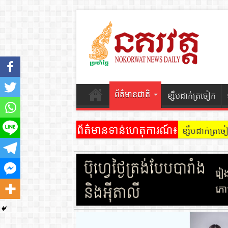
ព័ត៌មានជាតិ
ខ្សឹបដាក់ត្រចៀក
ព័ត៌មានទាន់ហេតុការណ៍៖
ខ្សឹបដាក់ត្រ