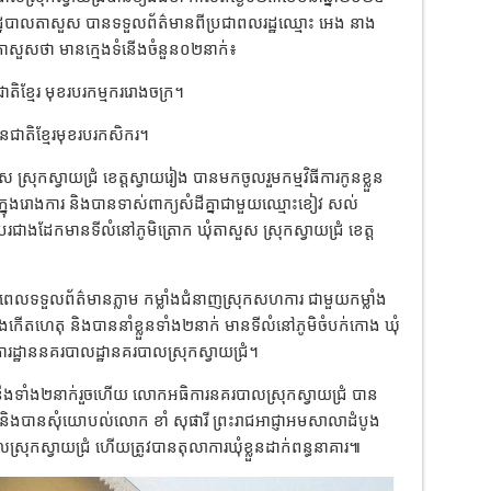
ដ្ឋបាលតាសួស បានទទួលព័ត៌មានពីប្រជាពលរដ្ឋឈ្មោះ អេង នាង
ុំតាសួសថា មានក្មេងទំនើងចំនួន០២នាក់៖
ាតិខ្មែរ មុខរបរកម្មកររោងចក្រ។
ជនជាតិខ្មែរមុខរបរកសិករ។
្រុកស្វាយជ្រំ ខេត្តស្វាយរៀង បានមកចូលរួមកម្មវិធីការកូនខ្លួន
ក្នុងរោងការ និងបានទាស់ពាក្យសំដីគ្នាជាមួយឈ្មោះខៀវ សល់
បរជាងដែកមានទីលំនៅភូមិត្រោក ឃុំតាសួស ស្រុកស្វាយជ្រំ ខេត្ត
លទទួលព័ត៌មានភ្លាម កម្លាំងជំនាញស្រុកសហការ ជាមួយកម្លាំង
ែងកើតហេតុ និងបាននាំខ្លួនទាំង២នាក់ មានទីលំនៅភូមិចំបក់កោង ឃុំ
ការដ្ឋាននគរបាលដ្ឋានគរបាលស្រុកស្វាយជ្រំ។
ំនើងទាំង២នាក់រួចហើយ លោកអធិការនគរបាលស្រុកស្វាយជ្រំ បាន
ងបានសុំយោបល់លោក ខាំ សុផារី ព្រះរាជអាជ្ញាអមសាលាដំបូង
ស្រុកស្វាយជ្រំ ហើយត្រូវបានតុលាការឃុំខ្លួនដាក់ពន្ធនាគារ៕