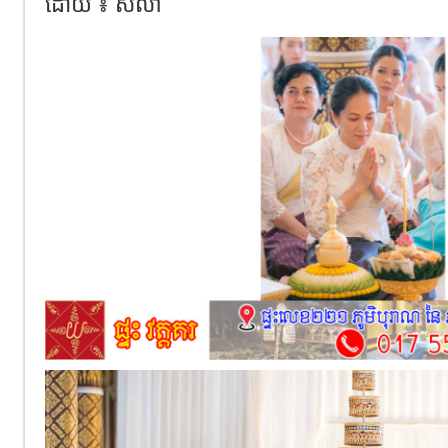
ដោយ ៖ សិលា