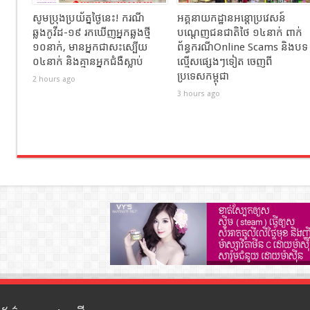
សូមប្រុងប្រយ័ត្នថ្ងៃនេះ! ករណី
អគ្គនាយកដ្ឋានអន្តោប្រវេសន៍
ឆ្លងកូវីដ-១៩ រកឃើញអ្នកឆ្លងថ្មី
បណ្ដេញជនជាតិថៃ ១៤នាក់ ពាក់
១០នាក់, មានអ្នកជាសះស្បើយ
ព័ន្ធករណីOnline Scams និងបទ
០៤នាក់ និងគ្មានអ្នកជំងឺស្លាប់
ល្មើសផ្សេងៗទៀត ចេញពី
ប្រទេសកម្ពុជា
2 hours ago
3 hours ago