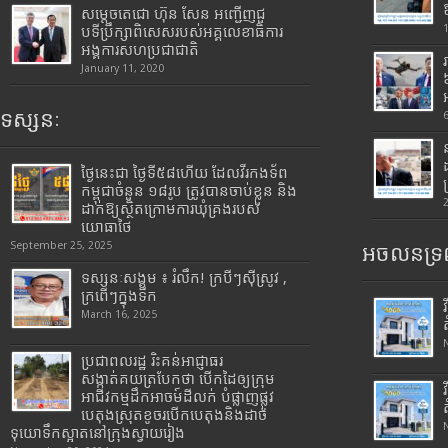
សម្តេចតេជោ ហ៊ុន សែន អញ្ជើញជួ
បទីប្រឹក្សាពិសេសរបស់អគ្គលេខាធិការ
អង្គការសហប្រជាជាតិ
January 11, 2020
ទស្សនៈ
ថ្ងៃនេះជា ថ្ងៃទី៥៨ហើយ ដែលវីរកងទ័ព
កម្ពុជាចំនួន ១៨រូប ត្រូវបានចាប់ខ្លួន និង
ដាក់ឱ្យស្ថិតក្រោមការឃុំគ្រងរបស់
យោធាថៃ
September 25, 2025
អចលនទ្រព
ទស្សនៈសង្គម ៖ រំលឹក! ក្របីៗស៊ីស្រូវ ,
ក្រពើៗក្នុងទឹក
March 16, 2025
ប្រជាពលរដ្ឋ រិះគន់អាជ្ញាធរ
សង្កាត់គយត្របែកថា បើកដៃឲ្យក្រុម
អាជីវកម្មដឹកអាចម៍ដីលក់ បំផ្លាញផ្លូវ
បេតុងស្រុតខូចរបើកបេតុងនិងដាច់
ទុយោទឹកស្អាតនៅក្រុងស្វាយរៀង