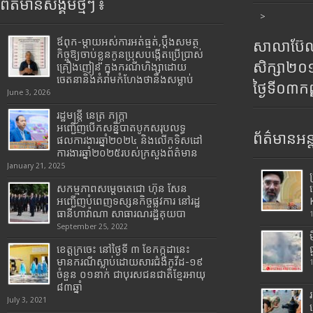
ព័ត៌មានសង្គមថ្មីៗ ៖
>
ឪពុក-ម្ដាយអស់ការអត់ធ្មត់,ប្ដឹងសមត្ថ
សាលាប៊ែលធ
កិច្ចឱ្យចាប់ខ្លួនកូនប្រុសបង្កើតប្រើប្រាស់
សិក្សា២
គ្រឿងញៀន ក្នុងករណីហិង្សាដោយ
ចេតនានិងគំរាមកំហែងថានឹងសម្លាប់
ថ្ងៃទី០៣ក
June 3, 2026
រដ្ឋមន្រ្តី​ នេត្រ​ ភក្ត្រា​
អញ្ជើញបើកសន្និបាតបូកសរុបលទ្ធ
ព័ត៌មានអន្
ផលការងារឆ្នាំ២០២៤ និងលើកទិសដៅ
ការងារឆ្នាំ២០២៥របស់​ក្រសួង​ព័ត៌មាន​
January 21, 2025
សកម្មភាពសម្តេចតេជោ ហ៊ុន សែន
អញ្ជើញបំពេញទស្សនកិច្ចផ្លូវការ នៅរដ្ឋ
ធានីហាវ៉ាណា សាធារណរដ្ឋគុយបា
September 25, 2022
ខេត្តក្រចេះ នៅថ្ងៃទី ៣ ខែកក្កដានេះ
មានករណីស្លាប់ដោយសារជំងឺកូវីដ-១៩
ចំនួន ០១នាក់ ជាបុរសជនជាតិខ្មែរអាយុ
៨៣ឆ្នាំ
July 3, 2021