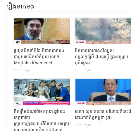
រឿងទាក់ទង
ប្រមុខដឹកនាំអ៊ីរ៉ង់ ពិបាកទាក់ទង
មិនមានទាហានស៊ីឈ្នួល
ជាមួយមេដឹកនាំកំពូល លោក
ឈ្នួលកូឡុំប៊ី ជួយរុស្ស៊ី ក្នុងសង្រ្គាម
Mojtaba Khamenei
អ៊ុយក្រែន
1 hour ago
1 hour ago
គិតត្រឹមបំណាច់ខែកក្កដា ឆ្នាំនេះ!
លោក សុខ ឥសាន បរិយាយពីនេះព
ខេត្តតាកែវ
នោះពាក់ព័ន្ធកម្ពុជា (ត)
ស្រូបទាញគម្រោងវិនិយោគ ២៨ក្រុម
1 hour ago
ហ៊ុន ជាមួយទុនជិត ១៦៩លាន