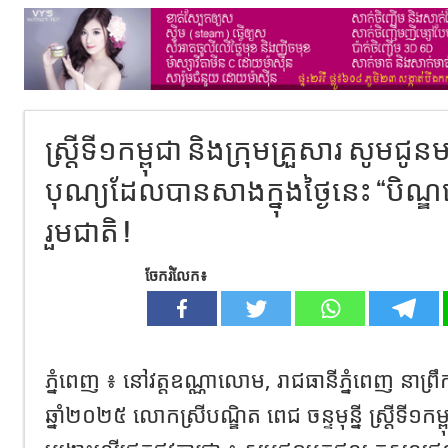
ស្ត្រីទី១កម្ពុជា និងក្រុមគ្រួសារ សូ
បុណ្យដែលបានសាងក្នុងថ្ងៃនេះ “បិណ្
រួមជាតិ !
ចែករំលែក៖
ភ្នំពេញ ៖ នៅវត្តឧណ្ណាលោម, រាជធានីភ្នំពេញ នាព្រឹក
ឆ្នាំ២០២៥ លោកស្រីបណ្ឌិត ពេជ ចន្ទមុន្នី ស្ត្រីទី១កម្