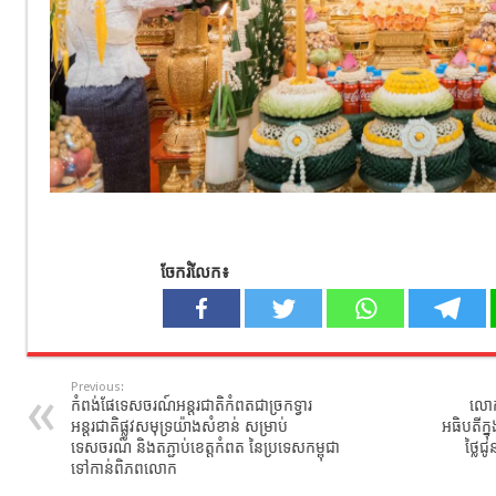
ចែករំលែក៖
Previous:
កំពង់ផែទេសចរណ៍អន្តរជាតិកំពតជាច្រកទ្វារ
លោក
អន្តរជាតិផ្លូវសមុទ្រយ៉ាងសំខាន់ សម្រាប់
អធិបតីក្
ទេសចរណ៍ និងតភ្ជាប់ខេត្តកំពត នៃប្រទេសកម្ពុជា
ថ្លៃជ
ទៅកាន់ពិភពលោក