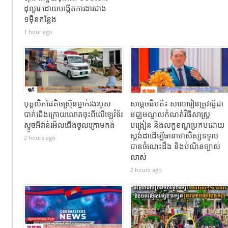
ដុល្លារ ដោយបង្កើតការងារជាង
១ម៉ឺនកន្លែង
1 hour ago
បុគ្គលិកផែតិចស្រ៊ុនម្នាក់រងរបួស
សម្ដេចធិបតី៖ សាលារៀនត្រូវធ្វើជា
បាក់ជេីងក្រោយលោតចុះពីលេីឡេវ៉ទ័រ
មជ្ឈមណ្ឌលកំណត់វិធីសាស្ត្រ
ស្ទូចអីវ៉ាន់រអិលជេីងចូលក្រោមកង់
បង្រៀន និងលក្ខខណ្ឌប្រកបដោយ
ស្តង់ដាដើម្បីធានាថាសិស្សទទួល
2 hours ago
បានចំណេះដឹង និងបំណិនច្បាស់
លាស់
2 hours ago