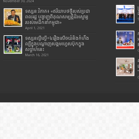
November 30, 2024
ទស្សនៈវិភាគ៖ «ឥរិយាបថថ្មីរបស់ប្រជា
ពលរដ្ឋ បង្ហាញពីគុណសម្បត្តិដ៏អស្ចារ្យ
របស់មេដឹកនាំកម្ពុជា»
April 1, 2021
ទស្សនល្ងីល្ងើ÷៤រឿងសើចយំនិងកំហឹង
ល្បីក្នុងបណ្តាញសង្គមហ្វេសប៊ុកក្នុង
សប្តាហ៍នេះ
March 16, 2021