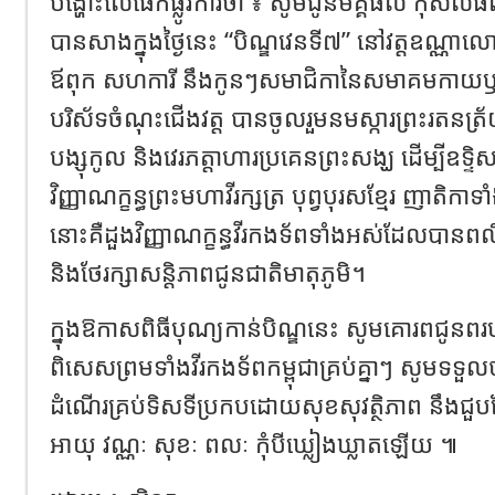
បង្ហោះលើផេកផ្លូវការថា ៖ សូមជូនមគ្គផល កុសលផ
បានសាងក្នុងថ្ងៃនេះ “បិណ្ឌវេនទី៧” នៅវត្តឧណ្ណ
ឪពុក សហការី នឹងកូនៗសមាជិកានៃសមាគមកាយឫទ្ធិនារ
បរិស័ទចំណុះជើងវត្ត បានចូលរួមនមស្ការព្រះរតនត្
បង្សុកូល និងវេរភត្តាហារប្រគេនព្រះសង្ឃ ដើម្បីឧទ
វិញ្ញាណក្ខន្ធព្រះមហាវីរក្សត្រ បុព្វបុរសខ្មែរ ញាត
នោះគឺដួងវិញ្ញាណក្ខន្ធវីរកងទ័ពទាំងអស់ដែលបានពលី
និងថែរក្សាសន្តិភាពជូនជាតិមាតុភូមិ។
ក្នុងឱកាសពិធីបុណ្យកាន់បិណ្ឌនេះ សូមគោរពជូនពរបងប
ពិសេសព្រមទាំងវីរកងទ័ពកម្ពុជាគ្រប់គ្នាៗ សូមទទួល
ដំណើរគ្រប់ទិសទីប្រកបដោយសុខសុវត្ថិភាព នឹងជួបតែ
អាយុ វណ្ណៈ សុខៈ ពលៈ កុំបីឃ្លៀងឃ្លាតឡើយ ៕