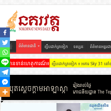
ព័ត៌មានជាតិ
ខ្សឹបដាក់ត្រចៀក
ទស្សនៈ
ព័ត៌មានអន្តរជា
ព័ត៌មានទាន់ហេតុការណ៍៖
ខ្សឹបដាក់ត្រចៀក ៖ ដល់ករ ! ឈ្មួញដ