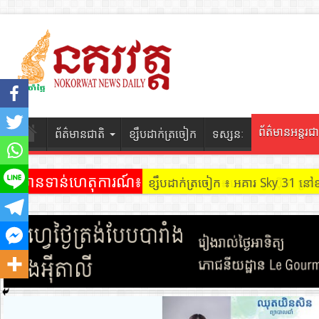
ព័ត៌មានអន្តរជា
ព័ត៌មានជាតិ
ខ្សឹបដាក់ត្រចៀក
ទស្សនៈ
ព័ត៌មានទាន់ហេតុការណ៍៖
ខ្សឹបដាក់ត្រចៀក ៖ អគារ Sky 31 នៅ