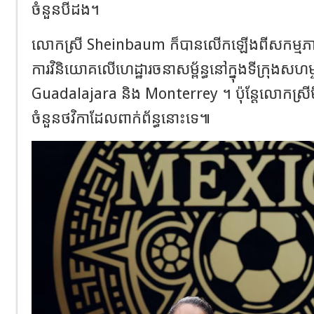
ចំនួនបីដង។
លោកស្រី Sheinbaum ក៏បានលើកឡើងពីសកម្មភា
ការវិនិយោគលើហេដ្ឋារចនាសម្ព័ន្ធនៅក្នុងទីក្រុងសហម្
Guadalajara និង Monterrey ។ ប៉ុន្តែលោកស្រីមិន​
ចំនួន​ថវិកា​ដែល​ពាក់ព័ន្ធ​នោះ​ទេ៕