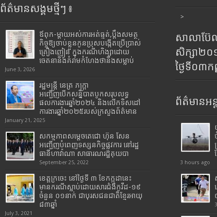
ព័ត៌មានសង្គមថ្មីៗ ៖
>
ឪពុក-ម្ដាយអស់ការអត់ធ្មត់,ប្ដឹងសមត្ថ
សាលាប៊ែលធ
កិច្ចឱ្យចាប់ខ្លួនកូនប្រុសបង្កើតប្រើប្រាស់
សិក្សា២
គ្រឿងញៀន ក្នុងករណីហិង្សាដោយ
ចេតនានិងគំរាមកំហែងថានឹងសម្លាប់
ថ្ងៃទី០៣ក
June 3, 2026
រដ្ឋមន្រ្តី​ នេត្រ​ ភក្ត្រា​
អញ្ជើញបើកសន្និបាតបូកសរុបលទ្ធ
ព័ត៌មានអន្
ផលការងារឆ្នាំ២០២៤ និងលើកទិសដៅ
ការងារឆ្នាំ២០២៥របស់​ក្រសួង​ព័ត៌មាន​
January 21, 2025
សកម្មភាពសម្តេចតេជោ ហ៊ុន សែន
អញ្ជើញបំពេញទស្សនកិច្ចផ្លូវការ នៅរដ្ឋ
ធានីហាវ៉ាណា សាធារណរដ្ឋគុយបា
September 25, 2022
3 hours ago
ខេត្តក្រចេះ នៅថ្ងៃទី ៣ ខែកក្កដានេះ
មានករណីស្លាប់ដោយសារជំងឺកូវីដ-១៩
ចំនួន ០១នាក់ ជាបុរសជនជាតិខ្មែរអាយុ
៨៣ឆ្នាំ
July 3, 2021