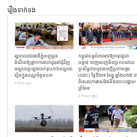
រឿងទាក់ទង
រដ្ឋបាលរាជធានីភ្នំពេញជូន
កម្ពុជាបន្តអំពាវនាវឱ្យអនុវត្តជា
ដំណឹងឱ្យផ្អាកការលក់ដូរនៅជុំវិញ
បន្ទាន់ ពេញលេញនិងប្រកបដោយ
មណ្ឌលប្រឡងបាក់ឌុប៣៦មណ្ឌល
ប្រសិទ្ធភាពនូវសេចក្តីប្រកាសរួម
ស្ថិតក្នុងខណ្ឌចំនួន១៣
(GBC) ថ្ងៃទី២៧ ខែធ្នូ ឆ្នាំ២០២៥ ជ
ពិសេសការវាស់វែងនិងបោះបង្គោល
1 hour ago
ព្រំដែន
2 hours ago