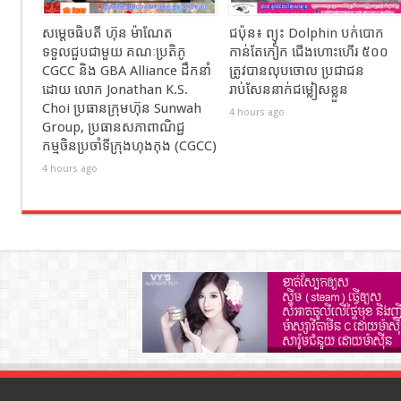
សម្ដេចធិបតី ហ៊ុន ម៉ាណែត
ជប៉ុន៖ ព្យុះ Dolphin បក់បោក
ទទួលជួបជាមួយ គណៈប្រតិភូ
កាន់តែកៀក ជើងហោះហើរ ៥០០
CGCC និង GBA Alliance ដឹកនាំ
ត្រូវបានលុបចោល ប្រជាជន
ដោយ លោក Jonathan K.S.
រាប់សែននាក់ជម្លៀសខ្លួន
Choi ប្រធានក្រុមហ៊ុន Sunwah
4 hours ago
Group, ប្រធានសភាពាណិជ្ជ
កម្មចិនប្រចាំទីក្រុងហុងកុង (CGCC)
4 hours ago