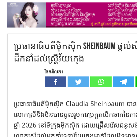
ប្រធានាធិបតីម៉ិកស៊ិក Sheinbaum ផ្តល់សំ
ដឹកនាំដល់ស្រ្តីវ័យក្មេង
ចែករំលែក៖
ប្រធានាធិបតីម៉ិកស៊ិក Claudia Sheinbaum បាន
លោកស្រីនឹងមិនបានចូលរួមការប្រកួតបើកឆាកនៃកា
ឆ្នាំ 2026 នៅទីក្រុងម៉ិកស៊ិក ដោយជ្រើសរើសជំនួស
លោកស្រីដល់អ្នកគាំទ្រនារីវ័យក្មេងម្នាក់ដែលមិនមា