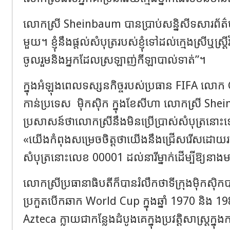
លោកស្រី Sheinbaum បានប្រាប់សន្និសីទសារព័ត៌មាន
មួយ។ ខ្ញុំនឹងផ្តល់សំបុត្ររបស់ខ្ញុំទៅដល់ក្មេងស្រីឬ
ចូលរួមនិងអ្នកដែលស្រឡាញ់កីឡាបាល់ទាត់”។
ក្នុងអំឡុងពេលទស្សនកិច្ចរបស់ប្រធាន FIFA លោ
កាន់ប្រទេស ម៉ិកស៊ិក ក្នុងខែសីហា លោកស្រី S
ប្រសាសន៍ថាលោកស្រីនឹងមិនប្រើប្រាស់សំបុត្រនោះទេ
«​យើង​កំពុង​សម្រេច​ចិត្ត​ថា​យើង​នឹង​ជ្រើសរើស​ដោយ​របៀប​ណ
សំបុត្រ​នោះ​លេខ 00001 ដល់​នារី​ម្នាក់​ដើម្បី​ឱ្យ​នាង​ម
លោកស្រីប្រធានាធិបតីក៏បានរំលឹកថាទីក្រុងម៉ិកស៊ិកបានធ
ប្រកួតបើកឆាក World Cup ក្នុងឆ្នាំ 1970 និង 198
Azteca ក្លាយជាកន្លែងដំបូងគេក្នុងប្រវត្តិសាស្ត្រក្ន