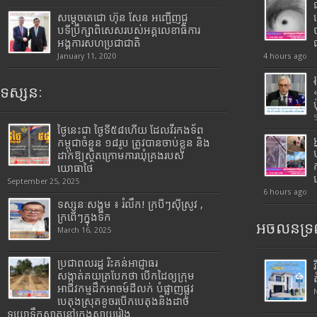
សម្តេចតេជោ ហ៊ុន សែន អញ្ជើញជួ
បទីប្រឹក្សាពិសេសរបស់អគ្គលេខាធិការ
អង្គការសហប្រជាជាតិ
January 11, 2020
4 hours ago
ទស្សនៈ
ថ្ងៃនេះជា ថ្ងៃទី៥៨ហើយ ដែលវីរកងទ័ព
កម្ពុជាចំនួន ១៨រូប ត្រូវបានចាប់ខ្លួន និង
ដាក់ឱ្យស្ថិតក្រោមការឃុំគ្រងរបស់
យោធាថៃ
September 25, 2025
6 hours ago
ទស្សនៈសង្គម ៖ រំលឹក! ក្របីៗស៊ីស្រូវ ,
ក្រពើៗក្នុងទឹក
អចលនទ្រព
March 16, 2025
ប្រជាពលរដ្ឋ រិះគន់អាជ្ញាធរ
សង្កាត់គយត្របែកថា បើកដៃឲ្យក្រុម
អាជីវកម្មដឹកអាចម៍ដីលក់ បំផ្លាញផ្លូវ
បេតុងស្រុតខូចរបើកបេតុងនិងដាច់
ទុយោទឹកស្អាតនៅក្រុងស្វាយរៀង