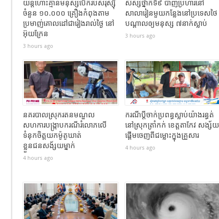
យន្តហោះគ្មានមនុស្សបើករបស់រុស្ស៊ី
សិស្សថ្នាក់ទី៩ បាញ់ប្រហារនៅ
ចំនួន ១០.០០០ គ្រឿងកំពុងតាម
សាលារៀនមួយកន្លែងនៅប្រទេសថៃ
ប្រមាញ់គោលដៅជារៀងរាល់ថ្ងៃ នៅ
បណ្តាលឲ្យមនុស្ស ៧នាក់ស្លាប់
អ៊ុយក្រែន
3 hours ago
3 hours ago
នគរបាលស្រុករតនមណ្ឌល
ករណីប្តីចាក់ប្រពន្ធស្លាប់យ៉ាងរន្ធត់
សហការបង្រ្កាបករណីរំលោភលើ
នៅស្រុកត្រាំកក់ ខេត្តតាកែវ សង្ស័យ
ទំនុកចិត្តយកម៉ូតូឃាត់
ផ្តើមចេញពីជម្លោះក្នុងគ្រួសារ
ខ្លួនជនសង័្សយម្នាក់
4 hours ago
4 hours ago