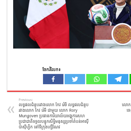
ចែករំលែក៖
Previous:
លទ្ធផលជំនួបរវាងលោក កែវ រ៉េមី លទ្ធផលជំនួប
លោក 
រវាងលោក កែវ រ៉េមី ជាមួយ លោក Rory
ចេ
Mungoven ប្រធានការិយាល័យអង្គការសហ
ប្រជាជាតិទទួលបន្ទុកសិទ្ធិមនុស្សប្រចាំតំបន់អាស៊ី
ប៉ាស៊ីហ្វិក នៅទីក្រុងហ្សឺណែវ