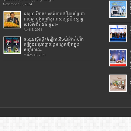
November 30, 2024
ទស្សនៈវិភាគ៖ «ឥរិយាបថថ្មីរបស់ប្រជា
ពលរដ្ឋ បង្ហាញពីគុណសម្បត្តិដ៏អស្ចារ្យ
របស់មេដឹកនាំកម្ពុជា»
April 1, 2021
ទស្សនល្ងីល្ងើ÷៤រឿងសើចយំនិងកំហឹង
ល្បីក្នុងបណ្តាញសង្គមហ្វេសប៊ុកក្នុង
សប្តាហ៍នេះ
March 16, 2021