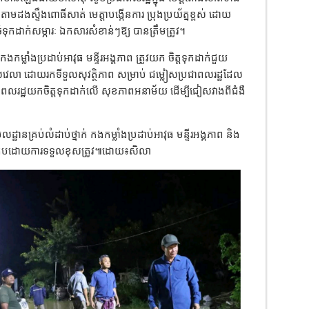
ដងស្ទឹងពោធិ៍សាត់ មេត្តាបង្កើនការ ប្រុងប្រយ័ត្នខ្ពស់ ដោយ
ទុកដាក់សម្ភារៈ ឯកសារសំខាន់ៗឱ្យ បានត្រឹមត្រូវ។
 កងកម្លាំងប្រដាប់អាវុធ មន្ទីរអង្គភាព ត្រូវយក ចិត្តទុកដាក់ជួយ
េលវេលា ដោយរកទីទួលសុវត្ថិភាព សម្រាប់ ជម្លៀសប្រជាពលរដ្ឋដែល
្រជាពលរដ្ឋយកចិត្តទុកដាក់លើ សុខភាពអនាម័យ ដើម្បីជៀសវាងពីជំងឺ
ឋានគ្រប់លំដាប់ថ្នាក់ កងកម្លាំងប្រដាប់អាវុធ មន្ទីរអង្គភាព និង
្រកបដោយការទទួលខុសត្រូវ៕ដោយ​៖សិលា​