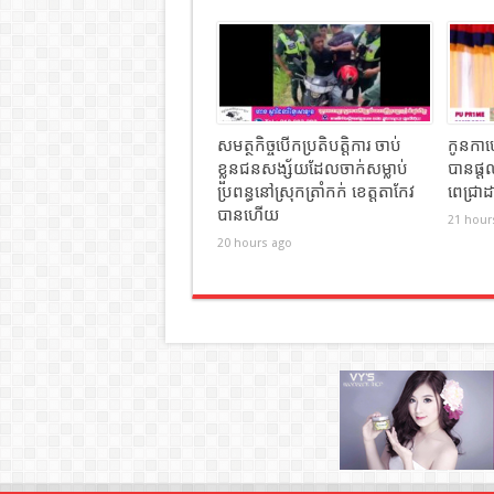
សមត្ថកិច្ចបើកប្រតិបត្តិការ ចាប់
កូនកាហ្
ខ្លួនជនសង្ស័យដែលចាក់សម្លាប់
បានផ្ត
ប្រពន្ធនៅស្រុកត្រាំកក់ ខេត្តតាកែវ
ពេជ្រាដ
បានហេីយ
21 hour
20 hours ago