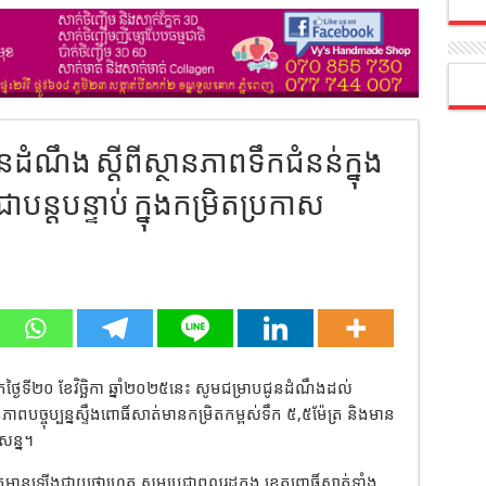
នដំណឹង ស្តីពីស្ថានភាពទឹកជំនន់ក្នុង
ន្តបន្ទាប់ ក្នុងកម្រិតប្រកាស
ឹកថ្ងៃ​ទី​២០​ ខែវិច្ឆិកា​ ឆ្នាំ​២០២៥នេះ​ សូមជម្រាបជូនដំណឹងដល់
បច្ចុប្បន្នស្ទឹងពោធិ៍សាត់មានកម្រិតកម្ពស់ទឹក ៥,៥ម៉ែត្រ និងមាន
ាសន្ន។
តមានឡើងជាយថាហេតុ សូមប្រជាពលរដ្ឋក្នុង ខេត្តពោធិ៍សាត់ទាំង