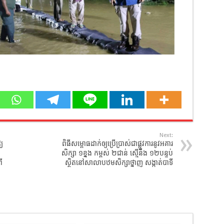
Next:
្យ
ពិធីសម្ពោធដាក់ឲ្យប្រើប្រាស់ជាផ្លូវការនូវអគារ
សិក្សា ១ខ្នង កម្ពស់ ២ជាន់ ស្មើនឹង ១២បន្ទប់
ើ
ស្ថិតនៅសាលាបឋមសិក្សាថ្នាញ សង្កាត់បាទី