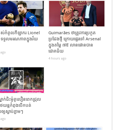
ស់កំពូលកីឡាករ Lionel
Guimarães ថាត្រូវការប្រកួត
 ទទួលមរណភាពក្នុងវ័យ
ប្រជែងថ្មី ក្រោយផ្ទេរទៅ Arsenal
ក្នុងតម្លៃ ៧៥ លានផោនបាន
ជោគជ័យ
 ago
4 hours ago
្នាក់ជិះម៉ូតូលឿនពេកជ្រុល
ថយន្តកំពុងបើកបត់
្យស្លាប់ភ្លាមៗ
 ago