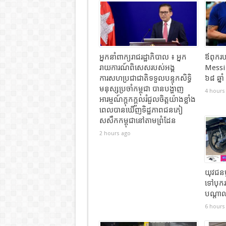
អ្នកនាំពាក្យរាជរដ្ឋាភិបាល ៖ អ្នក
ឪពុករប
រាយការណ៍ពិសេសរបស់អង្គ
Messi
ការសហប្រជាជាតិទទួលបន្ទុកសិទ្ធិ
៦៨ ឆ្នាំ
មនុស្សប្រចាំកម្ពុជា បានបង្ហាញ
4 hours
អារម្មណ៍ក្តុកក្តួលរំជួលចិត្តយ៉ាងខ្លាំង
ពេលបានឃើញទិដ្ឋភាពជនភៀ
សសឹកកម្ពុជានៅតាមព្រំដែន
2 hours ago
យុវជនម
ទៅបុករ
បណ្តាលឲ
6 hours