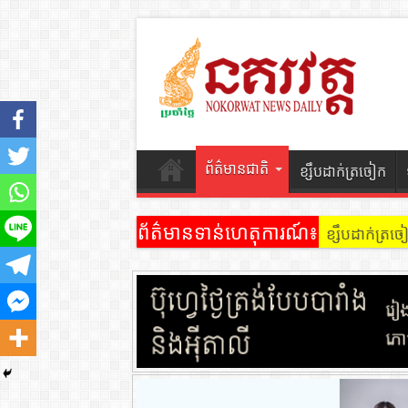
ព័ត៌មានជាតិ
ខ្សឹបដាក់ត្រចៀក
ព័ត៌មានទាន់ហេតុការណ៍៖
ខ្សឹបដាក់ត្រ