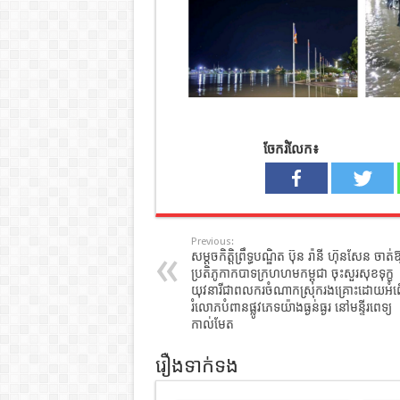
ចែករំលែក៖
Previous:
សម្តចកិត្តិព្រឹទ្ធបណ្ឌិត ប៊ុន រ៉ានី ហ៊ុនសែន ចាត់ឱ
ប្រតិភូកាកបាទក្រហហមកម្ពុជា ចុះសួរសុខទុក្ខ
យុវនារីជាពលករចំណាកស្រុករងគ្រោះដោយអំព
រំលោភបំពានផ្លូវភេទយ៉ាងធ្ងន់ធ្ងរ នៅមន្ទីរពេទ្យ
កាល់មែត
រឿងទាក់ទង