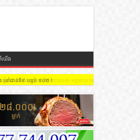
ពីយើង
 នៅជាន់ទី៩ បន្ទប់ ៩០២ !