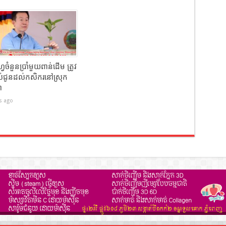
វេចំនួនប្រាំមួយពាន់ដើម ត្រូវ
ល់ជូនដល់កសិករនៅស្រុក
ា
s ago