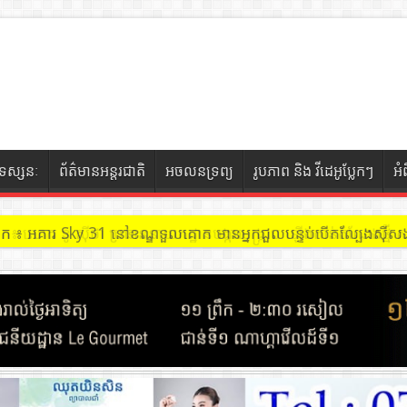
ទស្សនៈ
ព័ត៌មានអន្តរជាតិ
អចលនទ្រព្យ
រូបភាព និង វីដេអូប្លែកៗ
អំ
ចៀក ៖ អគារ Sky 31 នៅខណ្ឌទួលគោក មានអ្នកជួលបន្ទប់បើកល្បែងសុីសង