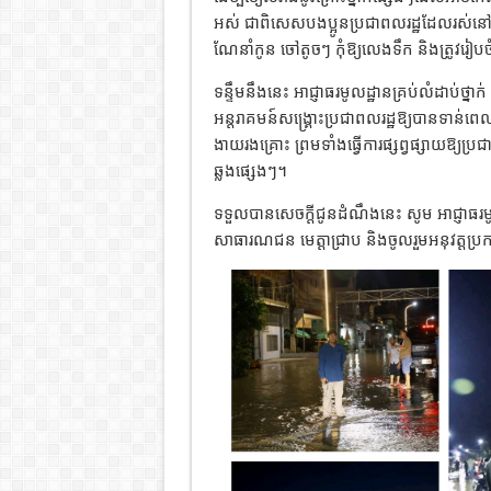
អស់ ជាពិសេសបងប្អូនប្រជាពលរដ្ឋដែលរស់នៅតាម
ណែនាំកូន ចៅតូចៗ កុំឱ្យលេងទឹក និងត្រូវរៀបចំ
ទន្ទឹមនឹងនេះ អាជ្ញាធរមូលដ្ឋានគ្រប់លំដាប់ថ្នាក់
អន្តរាគមន៍សង្គ្រោះប្រជាពលរដ្ឋឱ្យបានទាន់ព
ងាយរងគ្រោះ ព្រមទាំងធ្វើការផ្សព្វផ្សាយឱ្យប
ឆ្លងផ្សេងៗ។
ទទួលបានសេចក្តីជូនដំណឹងនេះ សូម អាជ្ញាធរមូលដ្
សាធារណជន មេត្តាជ្រាប និងចូលរួមអនុវត្តប