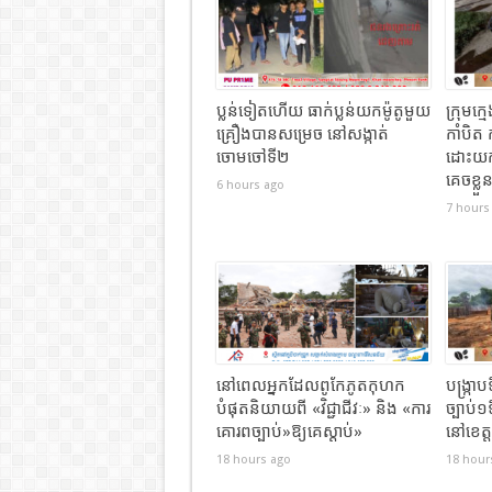
ប្លន់ទៀតហើយ ធាក់ប្លន់យកម៉ូតូមួយ
ក្រុមក្
គ្រឿងបានសម្រេច នៅសង្កាត់
កាំបិត 
ចោមចៅទី២
ដោះយកស
គេចខ្លួ
6 hours ago
7 hours
នៅពេលអ្នកដែលពូកែភូតកុហក
បង្រ្កា
បំផុតនិយាយពី «វិជ្ជាជីវៈ» និង «ការ
ច្បាប់១
គោរពច្បាប់»ឱ្យគេស្តាប់»
នៅខេត្ត
18 hours ago
18 hour