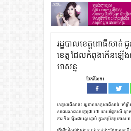
រដ្ឋបាលខេត្តពោធិ៍សាត់ ជូ
ខេត្ត ដែលកំពុងកើនឡើងជាប
អាសន្ន
ចែករំលែក៖
ខេត្ត​ពោធិ៍សាត់​៖​ រដ្ឋបាលខេត្តពោធិ៍សាត់ នៅព្រ
សាធារណជនមេត្តាជ្រាបថា ដោយផ្អែកលើ ស្ថានភាព
ការកើនឡើងជាបន្តបន្ទាប់ ក្នុងកម្រិតប្រកាសអ
ដើម្បីចៀសវាងនូវគ្រោះថ្នាក់ផ្សេងៗដែលអាចកើ