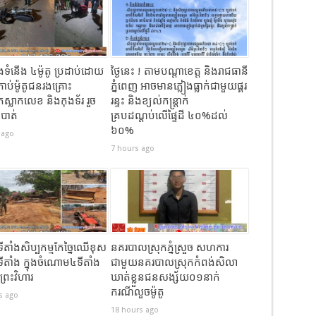
មេងទំនើង ៤ម៉ូតូ ប្រដាប់ដោយ
ថ្ងៃនេះ ! តាមបណ្តាខេត្ត និងរាជធានី
កាប់ម៉ូតូជនរងគ្រោះ
ភ្នំពេញ អាចមានភ្លៀងធ្លាក់ជាមួយផ្គរ
្លាកលេខ និងកុងទ័រ រួច
រន្ទះ និងខ្យល់កន្ត្រាក់
នបាត់
គ្របដណ្តប់លើផ្ទៃដី ៤០%ដល់
៦០%
 ago
7 hours ago
បទីតាំងសិប្បកម្មកែច្នៃឈើខុស
នគរបាលស្រុកភ្នំស្រួច សហការ
ទីតាំង ក្នុងចំណោម៤ទីតាំង
ជាមួយនគរបាលស្រុកកំពង់សិលា
ព្រះវិហារ
ឃាត់ខ្លួនជនសង្ស័យ០១នាក់
ករណីលួចម៉ូតូ
s ago
18 hours ago