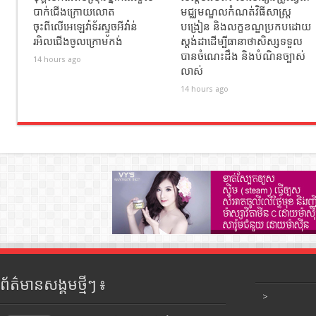
បាក់ជេីងក្រោយលោត
មជ្ឈមណ្ឌលកំណត់វិធីសាស្ត្រ
ចុះពីលេីអេឡេវ៉ាទ័រស្ទូចអីវ៉ាន់
បង្រៀន និងលក្ខខណ្ឌប្រកបដោយ
រអិលជេីងចូលក្រោមកង់
ស្តង់ដាដើម្បីធានាថាសិស្សទទួល
បានចំណេះដឹង និងបំណិនច្បាស់
14 hours ago
លាស់
14 hours ago
ព័ត៌មានសង្គមថ្មីៗ ៖
>