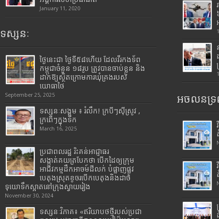
January 11, 2020
ទស្សនៈ
ថ្ងៃនេះជា ថ្ងៃទី៥៨ហើយ ដែលវីរកងទ័ព
កម្ពុជាចំនួន ១៨រូប ត្រូវបានចាប់ខ្លួន និង
ដាក់ឱ្យស្ថិតក្រោមការឃុំគ្រងរបស់
យោធាថៃ
September 25, 2025
អចលនទ្រព
ទស្សនៈសង្គម ៖ រំលឹក! ក្របីៗស៊ីស្រូវ ,
ក្រពើៗក្នុងទឹក
March 16, 2025
ប្រជាពលរដ្ឋ រិះគន់អាជ្ញាធរ
សង្កាត់គយត្របែកថា បើកដៃឲ្យក្រុម
អាជីវកម្មដឹកអាចម៍ដីលក់ បំផ្លាញផ្លូវ
បេតុងស្រុតខូចរបើកបេតុងនិងដាច់
ទុយោទឹកស្អាតនៅក្រុងស្វាយរៀង
November 30, 2024
ទស្សនៈវិភាគ៖ «ឥរិយាបថថ្មីរបស់ប្រជា