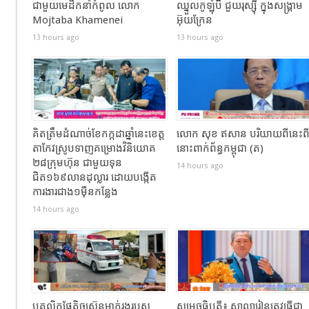
ជាមួយមេដឹកនាំកំពូល លោក
ឈ្នួលកូឡុំប៊ី ជួយរុស្ស៊ី ក្នុងសង្រ្គាម
Mojtaba Khamenei
អ៊ុយក្រែន
13 hours ago
13 hours ago
គិតត្រឹមដំណាច់ខែកក្កដាឆ្នាំនេះខេត្ត
លោក សុខ ឥសាន បរិយាយពីនេះព
តាកែវស្រូបទាញគម្រោងវិនិយោគ
នោះពាក់ព័ន្ធកម្ពុជា (ត)
២៨ក្រុមហ៊ុន ជាមួយទុន
14 hours ago
ជិត១៦៩លានដុល្លារ ដោយបង្កើត
ការងារជាង១ម៉ឺនកន្លែង
14 hours ago
បុគ្គលិកផែតិចស្រ៊ុនម្នាក់រងរបួស
សម្ដេចធិបតី៖ សាលារៀនត្រូវធ្វើជា