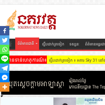
ព័ត៌មានជាតិ
ខ្សឹបដាក់ត្រចៀក
ទស្សនៈ
ព័ត៌មានអន្តរជា
ព័ត៌មានទាន់ហេតុការណ៍៖
ខ្សឹបដាក់ត្រចៀក ៖ អគារ Sky 31 នៅ