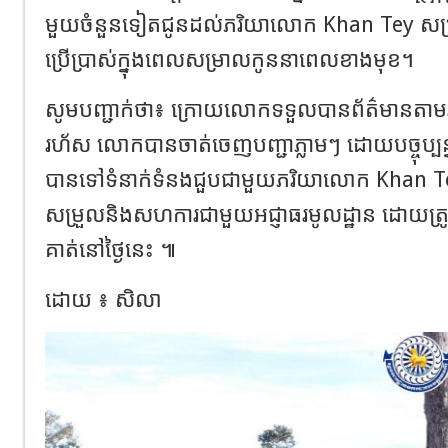
មួយចំនួនទៀតជូនដល់ភរិយាលោក Khan Tey សម្រ
ប្រេីប្រាស់ក្នុងពេលសម្រាលកូននាពេលខាងមុខ។
សូមបញ្ជាក់ថា៖ ក្រោយលោកទទួលបានព័ត៌មានតាមរយ:
រហ័ស លោកបានចាត់ចេញបញ្ជាភ្លាមៗ ដោយបច្ចុប្បន្
បានទៅទំនាក់ទំនងជួបជាមួយភរិយាលោក Khan Te
សម្រួលនិងសហការជាមួយអជ្ញាធរមូលដ្ឋាន ដោយត្រូវគ្
គាត់នៅថ្ងៃនេះ ៕
ដោយ ៖ សិលា