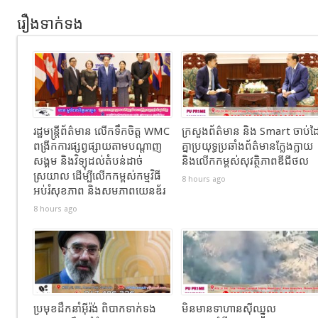
រឿងទាក់ទង
រដ្ឋមន្ត្រីព័ត៌មាន លើកទឹកចិត្ត WMC
ក្រសួងព័ត៌មាន និង Smart ចាប់ដ
ពង្រីកការផ្សព្វផ្សាយតាមបណ្តាញ
គ្នាប្រយុទ្ធប្រឆាំងព័ត៌មានក្លែងក្លាយ
សង្គម និងវិទ្យុដល់តំបន់ដាច់
និងលើកកម្ពស់សុវត្ថិភាពឌីជីថល
ស្រយាល ដើម្បីលើកកម្ពស់កម្មវិធី
8 hours ago
អប់រំសុខភាព និងសមភាពយេនឌ័រ
8 hours ago
ប្រមុខដឹកនាំអ៊ីរ៉ង់ ពិបាកទាក់ទង
មិនមានទាហានស៊ីឈ្នួល