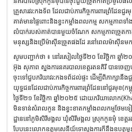
នគរបាលស្រុកកូនមុំបានចុះជួយច្រូតកាត់ប្រមូលផល
គ្រួសារវរ:កងទ័ព ដែលជាប់ភារកិច្ចការពារព្រំដែនជួរ
គាត់មានផ្ទៃពោះនិងខ្វះកម្លាំងពលកម្ម សកម្មភាពទាំ
លំបាក់របស់គាត់បានមួយចំណែក សកម្មភាពច្រូតកាត់ន
មនុស្សនិងប្រេីម៉ាស៊ីនច្រូតផងដែ រនៅពេលម៉ាស៊ីន
សូមបញ្ជាក់ថា ៖ នៅរសៀលថ្ងៃទី២០ ខែវិច្ឆិកា ឆ្
អ៊ុង សុភាព ស្នងការនគរបាលខេត្តរតនគិរី បានចេញ
ចុះទៅជួបភរិយាវរ:កងទព័ដល់ផ្ទះ ដេីម្បីពិភាក្សានឹង
យុទ្ធជនដែលជាប់ភារកិច្ចការពារព្រំដែននៅជួរមុខ(កម្ពុជ
ថ្ងៃទី២១ ខែវិច្ឆិកា ឆ្នាំ២០២៥ ដោយភរិយាលោក(Kh
មិនទាន់សំរាលកូន និងខ្វះខាតកម្លាំងពលកម្មថែម
ដ្ឋាននៅភូមិសិរីមង្គល ឃុំសិរីមង្គល ស្រុកកូនមុំ ខេត
បែបនេះលោកឧត្តមសេនីយ៍ទោស្នងការក៏នឹងឧបត្ថម្ភនូ