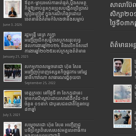
ឪពុក-ម្ដាយអស់ការអត់ធ្មត់,ប្ដឹងសមត្ថ
សាលាប៊ែលធ
កិច្ចឱ្យចាប់ខ្លួនកូនប្រុសបង្កើតប្រើប្រាស់
សិក្សា២
គ្រឿងញៀន ក្នុងករណីហិង្សាដោយ
ចេតនានិងគំរាមកំហែងថានឹងសម្លាប់
ថ្ងៃទី០៣ក
June 3, 2026
រដ្ឋមន្រ្តី​ នេត្រ​ ភក្ត្រា​
អញ្ជើញបើកសន្និបាតបូកសរុបលទ្ធ
ព័ត៌មានអន្
ផលការងារឆ្នាំ២០២៤ និងលើកទិសដៅ
ការងារឆ្នាំ២០២៥របស់​ក្រសួង​ព័ត៌មាន​
January 21, 2025
សកម្មភាពសម្តេចតេជោ ហ៊ុន សែន
អញ្ជើញបំពេញទស្សនកិច្ចផ្លូវការ នៅរដ្ឋ
ធានីហាវ៉ាណា សាធារណរដ្ឋគុយបា
September 25, 2022
ខេត្តក្រចេះ នៅថ្ងៃទី ៣ ខែកក្កដានេះ
មានករណីស្លាប់ដោយសារជំងឺកូវីដ-១៩
ចំនួន ០១នាក់ ជាបុរសជនជាតិខ្មែរអាយុ
៨៣ឆ្នាំ
July 3, 2021
សម្តេចតេជោ ហ៊ុន សែន អញ្ជើញជួ
បទីប្រឹក្សាពិសេសរបស់អគ្គលេខាធិការ
អង្គការសហប្រជាជាតិ