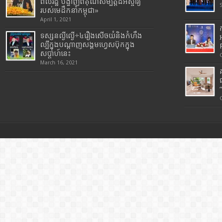
ពលរដ្ឋ បង្ហាញពីគុណសម្បត្តិដ៏អស្ចារ្យ
របស់មេដឹកនាំកម្ពុជា»
April 1, 2021
ទស្សនល្ងីល្ងើ÷៤រឿងសើចយំនិងកំហឹង
ល្បីក្នុងបណ្តាញសង្គមហ្វេសប៊ុកក្នុង
សប្តាហ៍នេះ
March 16, 2021