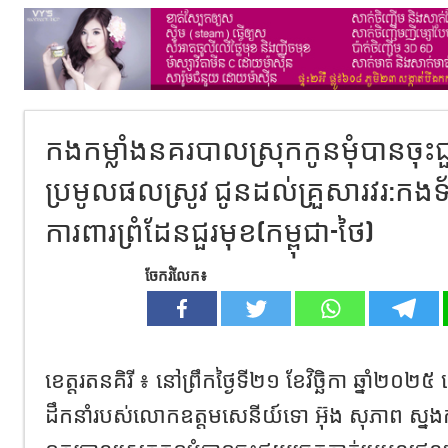
កងកម្លាំងនគរបាលស្រុកកូនមុំបានចុះជ
ប្រមូលផលស្រូវ ជូនដល់គ្រួសារវរ:កងទ័
ការពារព្រំដែនជួរមុខ(កម្ពុជា-ថៃ)
ចែករំលែក៖
ខេត្តរតនគិរី ៖ នៅព្រឹកថ្ងៃទី២១ ខែវិច្ឆិកា ឆ្នាំ២០
ដឹកនាំរបស់លោកឧត្តមសេនីយ៍ទោ អ៊ុង សុភាព ស្នងក