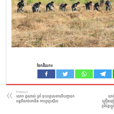
ចែករំលែក៖
Previous:
លោក ដូណាល់ ត្រាំ ចុះហត្ថលេខាលើបញ្ជាដក
ឃាត
ពន្ធពីសាច់គោនិង កាហ្វេប្រេស៊ីល
គ្រឿងញៀ
ភូមិវត្តហ