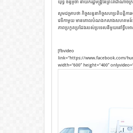
យុទ្ធ ច័ន្ទអូចា នាយករដ្ឋមន្រ្តីនៃព្រះរាជាណាចក
សូមជម្រាបថា កិច្ចសន្ទនាកិច្ចសហប្រតិបត្តិកា
វេទិកាមួយ មានគោលបំណងកសាងសហគមន៍អាស៊ី 
ភាពប្រកួតប្រជែងរបស់ប្រទេសនីមួយនៅទ្វីបអា
[fbvideo
link=”https://www.facebook.com/h
width=”600″ height=”400″ onlyvideo=”