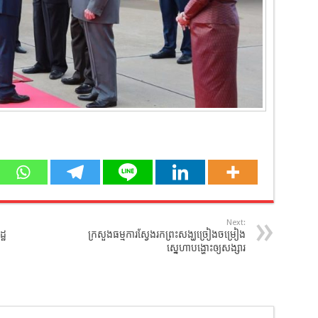
Next:
្ឋ
ក្រសួងធម្មការស្វែងរកព្រះសង្ឃច្រៀងចម្រៀង
ស្នេហាបង្ហោះឲ្យសង្សារ