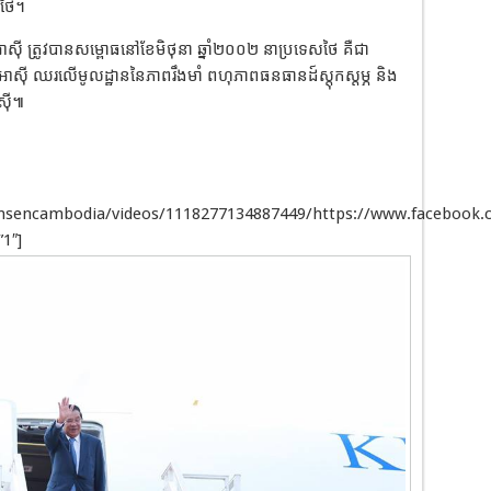
្រថៃ។
រអាស៊ី ត្រូវបានសម្ពោធនៅខែមិថុនា ឆ្នាំ២០០២ នាប្រទេសថៃ គឺជា
ឈរលើមូលដ្ឋាននៃភាពរឹងមាំ ពហុភាពធនធានដ៍ស្តុកស្តម្ភ និង
ស៊ី៕
unsencambodia/videos/1118277134887449/https://www.facebook
1″]