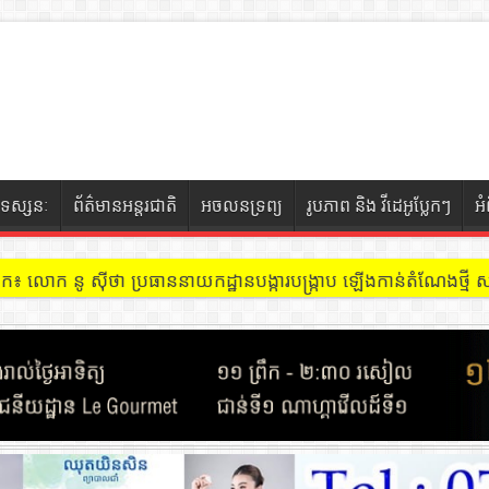
ទស្សនៈ
ព័ត៌មានអន្តរជាតិ
អចលនទ្រព្យ
រូបភាព និង វីដេអូប្លែកៗ
អ
ចៀក ៖ អគារ Sky 31 នៅខណ្ឌទួលគោក មានអ្នកជួលបន្ទប់បើកល្បែងសុីសង