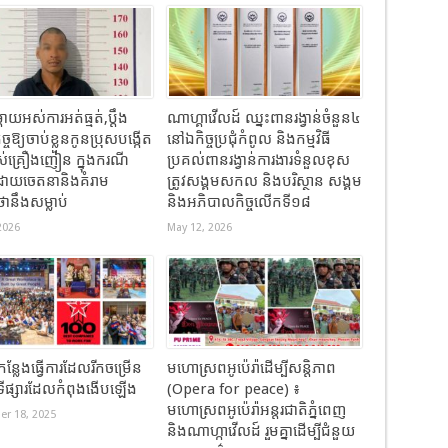
ដាយអស់ការអត់ធ្មត់,ប្ដឹង
ណាហ្គាវើលដ៍ ឈ្នះពានរង្វាន់ចំនួន៤
ច្ចឱ្យចាប់ខ្លួនកូនប្រុសបង្កើត
នៅឯកិច្ចប្រជុំកំពូល និងកម្មវិធី
រាស់គ្រឿងញៀន ក្នុងករណី
ប្រគល់ពានរង្វាន់ការងារទំនួលខុស
ដោយចេតនានិងគំរាម
ត្រូវសង្គមសកល និងបរិស្ថាន សង្គម
ានឹងសម្លាប់
និងអភិបាលកិច្ចលើកទី១៨
2026
May 12, 2026
កន្លែងធ្វើការដែលរីកចម្រើន
មហោស្រពអូប៉េរ៉ាដើម្បីសន្តិភាព
ងទីផ្សារដែលកំពុងងើបឡើង
(Opera for peace) ៖
មហោស្រពអូប៉េរ៉ាអន្តរជាតិភ្នំពេញ
r 18, 2025
និងណាហ្កាវើលដ៍ រួមគ្នាដើម្បីជំនួយ