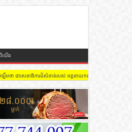
ំពីយើង
 នៅជាន់ទី៩ បន្ទប់ ៩០២ !