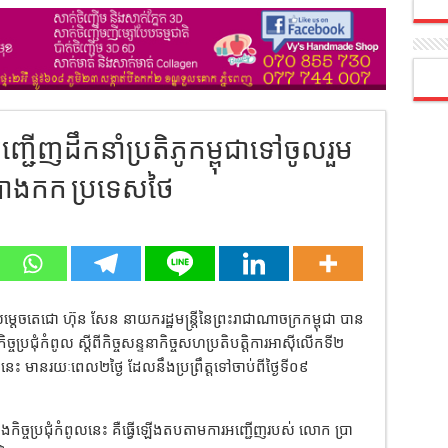
្ជើញដឹកនាំប្រតិភូកម្ពុជាទៅចូលរួម
រុងបាងកក ប្រទេសថៃ
សម្តេចតេជោ ហ៊ុន សែន នាយករដ្ឋមន្រ្តីនៃព្រះរាជាណាចក្រកម្ពុជា បាន
ចប្រជុំកំពូល ស្តីពីកិច្ចសន្ទនាកិច្ចសហប្រតិបត្តិការអាស៊ីលើកទី២
ុំនេះ មានរយៈពេល២ថ្ងៃ ដែលនឹងប្រព្រឹត្តទៅចាប់ពីថ្ងៃទី០៩
ុងកិច
្ចប្រជុំកំពូលនេះ គឺធ្វើឡើងតបតាមការអញ្ជើញរបស់ លោក ប្រា