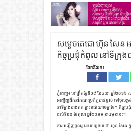
សម្តេចតេជោ ហ៊ុន សែន អញ
កិច្ចប្រជុំកំពូល នៅទីក្
ចែករំលែក៖
ភ្នំពេញ៖ នៅព្រឹកថ្ងៃទី០៩ ខែតុលា ឆ្នាំ២០១៦ 
អញ្ជើញដឹកនាំគណៈប្រតិភូជាន់ខ្ពស់ ទៅចូលរួមកិច្
នាទីក្រុងបាងកក ព្រះរាជាណាចក្រថៃ។ កិច្ចប្រជ
ដល់ទី១០ ខែតុលា ឆ្នាំ២០១៦ ខាងមុខនេះ។
ការអញ្ជើញចូលរួមរបស់ម្តេចតេជោ ហ៊ុន សែន ក្ន