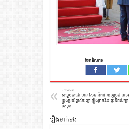
ចែករំលែក៖
Previous:
សម្តេចតេជោ ហ៊ុន សែន អំពាវនាវឲ្យប្រជាពលរដ
ប្រុងប្រយ័ត្នលើបញ្ហាភ្លៀងធ្លាក់និងត្រូវខិតខំរក្សា
ទឹកទុក
រឿងទាក់ទង