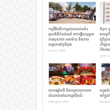
កម្មវិធីលើកកម្ពស់សហគមន៍៖
ឪពុក-ម្
មូលនិធិកំពង់ដេវ៉ា ចាប់ផ្តើមយុទ្ធនា
សមត្ថកិ
ការសុខភាព អនាម័យ និងភាព
ប្រើប្
សម្អាតនៅភូមិអុង
ហិង្សា
កំហែងថ
June 22, 2026
June 3, 
អបអរឆ្នាំមមី និងទទួលយកលាភ
វប្បធម៌
សំណាងនៅណាហ្គាវើលដ៍
នៅក្នុ
February 4, 2026
Decembe