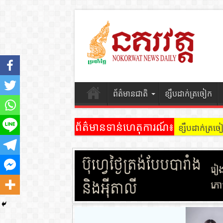
ព័ត៌មានជាតិ
ខ្សឹបដាក់ត្រចៀក
ព័ត៌មានទាន់ហេតុការណ៍៖
ខ្សឹបដាក់ត្រ