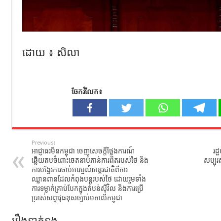
ដោយ ៖ សិលា
ចែករំលែក៖
Previous:
អាជ្ញាធរមីនកម្ពុជា ចេញសេចក្តីថ្លែងការណ៍
រដ
ឆ្លើយតបចំពោះចេតនាបំភាន់ការពិតរបស់ថៃ និង
សប្បុរ
ការបង្វែរការចាប់អារម្មណ៍អន្តរជាតិពីការ
ឈ្លានពានដែលកំពុងបន្តរបស់ថៃ ដោយរួមទាំង
ការទម្លាក់គ្រាប់បែកក្នុងតំបន់ស៊ីវិល និងការប្រើ
ប្រាស់សព្វាវុធខុសច្បាប់មកលើកម្ពុជា