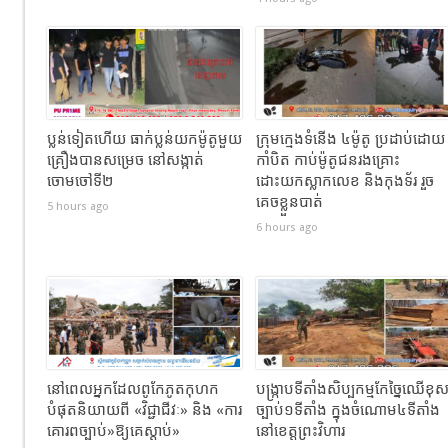
ប្លន់ទៀតហើយ ធាក់ប្លន់យកម៉ូតូមួយ
ក្រុមក្មេងទំនើង ៤ម៉ូតូ ប្រដាប់ដោយ
គ្រឿងបានសម្រេច នៅសង្កាត់
កាំបិត កាប់ម៉ូតូជនរងគ្រោះ
ចោមចៅទី២
ដោះយកស្លាកលេខ និងកុងទ័រ រួច
គេចខ្លួនបាត់
5 hours ago
6 hours ago
នៅពេលអ្នកដែលពូកែភូតកុហក
បង្រ្កាបទីតាំងសិប្បកម្មកែច្នៃឈើខុ
បំផុតនិយាយពី «វិជ្ជាជីវៈ» និង «ការ
ច្បាប់១ទីតាំង ក្នុងចំណោម៤ទីតាំង
គោរពច្បាប់»ឱ្យគេស្តាប់»
នៅខេត្តព្រះវិហារ