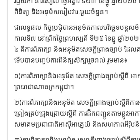
រដ្ឋសភា នារសៀល ថ្ងៃអង្គារ ទី២៣ ខែធ្នូ ឆ្នាំ២០២៥ 
ពិនិត្យ និងអនុម័តរបៀបវារៈមួយចំនួន។
ជាលទ្ធផល កិច្ចប្រជុំបានអនុម័តកាលបរិច្ឆេទបន្តសម័
កាលទី៧ នៅព្រឹកថ្ងៃព្រហស្បតិ៍ ទី២៥ ខែធ្នូ ឆ្នាំ
៤ គឺការពិភាក្សា និងអនុម័តសេចក្តីព្រាងច្បាប់ ដ
ទើបបានបញ្ចប់ការពិនិត្យសិក្សារួចរាល់ រួមមាន៖
១)ការពិភាក្សានិងអនុម័ត សេចក្តីព្រាងច្បាប់ស្តីពី
ព្រះរាជាណាចក្រកម្ពុជា។
២)ការពិភាក្សានិងអនុម័ត សេចក្តីព្រាងច្បាប់ស្តីពីក
ព្រៀងគ្រប់ជ្រុងជ្រោយស្តីពី ការដឹកជញ្ជូនតាមផ្លូវអ
សមាគមប្រជាជាតិអាស៊ីអាគ្នេយ៍ និងសហភាពអឺរ៉ុបនិ
៣)ការពិភាក្សានិងអនុម័ត សេចក្តីព្រាងច្បាប់ស្តីពី