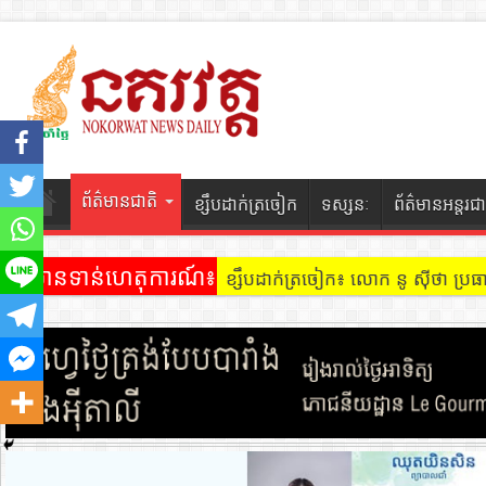
ព័ត៌មានជាតិ
ខ្សឹបដាក់ត្រចៀក
ទស្សនៈ
ព័ត៌មានអន្តរជា
ព័ត៌មានទាន់ហេតុការណ៍៖
ខ្សឹបដាក់ត្រចៀក៖ លោក នូ សុីថា ប្រធា
ខ្សឹបដាក់ត្រចៀក ៖ អគារ Sky 31 នៅ