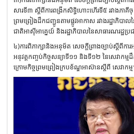
សារទី៣ ស្តីពីការពង្រីកសិទ្ធិហោះហើរទី៥ រវាងភាគីចុះ
ព្រមព្រៀងដឹកជញ្ជូនតាមផ្លូវអាកាស រវាងរដ្ឋាភិប
ជាតិអាស៊ីអាគ្នេយ៍ និងរដ្ឋាភិបាលនៃសាធារណរដ្ឋប្
៤)ការពិភាក្សានិងអនុម័ត សេចក្តីព្រាងច្បាប់ស្តីពី
អនុវត្តកញ្ចប់កិច្ចសន្យាទី១១ និងទី១២ នៃសេវាកម្មដ
ក្រោមកិច្ចព្រមព្រៀងក្របខ័ណ្ឌអាស៊ានស្តីពី សេវាកម្