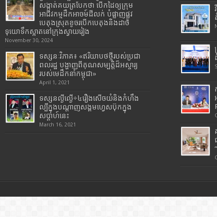
សង្កាត់គយត្របែកថា បើកដៃឲ្យក្រុម
អាជីវកម្មដឹកអាចម៍ដីលក់ បំផ្លាញផ្លូវ
បេតុងស្រុតខូចរបើកបេតុងនិងដាច់
ទុយោទឹកស្អាតនៅក្រុងស្វាយរៀង
November 30, 2024
ទស្សនៈវិភាគ៖ «ឥរិយាបថថ្មីរបស់ប្រជា
ពលរដ្ឋ បង្ហាញពីគុណសម្បត្តិដ៏អស្ចារ្យ
របស់មេដឹកនាំកម្ពុជា»
April 1, 2021
ទស្សនល្ងីល្ងើ÷៤រឿងសើចយំនិងកំហឹង
ល្បីក្នុងបណ្តាញសង្គមហ្វេសប៊ុកក្នុង
សប្តាហ៍នេះ
March 16, 2021