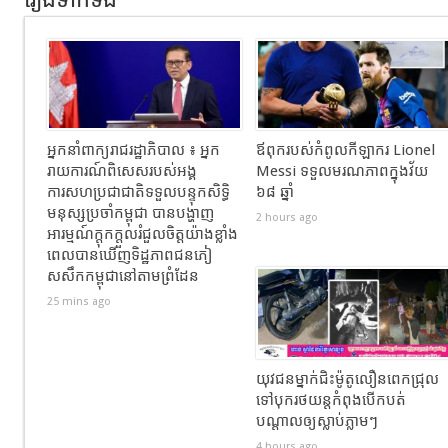
រឿងទាក់ទង
អ្នកនាំពាក្យរាជរដ្ឋាភិបាល ៖ អ្នក
ឪពុករបស់កំពូលកីឡាករ Lionel
រាយការណ៍ពិសេសរបស់អង្គ
Messi ទទួលមរណភាពក្នុងវ័យ
ការសហប្រជាជាតិទទួលបន្ទុកសិទ្ធិ
៦៨ ឆ្នាំ
មនុស្សប្រចាំកម្ពុជា បានបង្ហាញ
2 hours ago
អារម្មណ៍ក្តុកក្តួលរំជួលចិត្តយ៉ាងខ្លាំង
ពេលបានឃើញទិដ្ឋភាពជនភៀ
សសឹកកម្ពុជានៅតាមព្រំដែន
25 mins ago
យុវជនម្នាក់ជិះម៉ូតូលឿនពេកជ្រុល
ទៅបុករថយន្តកំពុងបើកបត់
បណ្តាលឲ្យស្លាប់ភ្លាមៗ
4 hours ago