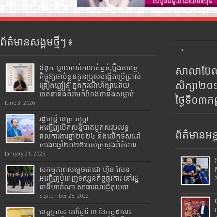
ព័ត៌មានសង្គមថ្មីៗ ៖
>
ឪពុក-ម្ដាយអស់ការអត់ធ្មត់,ប្ដឹងសមត្ថ
សាលាប៊ែលធ
កិច្ចឱ្យចាប់ខ្លួនកូនប្រុសបង្កើតប្រើប្រាស់
សិក្សា២
គ្រឿងញៀន ក្នុងករណីហិង្សាដោយ
ចេតនានិងគំរាមកំហែងថានឹងសម្លាប់
ថ្ងៃទី០៣ក
June 3, 2026
រដ្ឋមន្រ្តី​ នេត្រ​ ភក្ត្រា​
អញ្ជើញបើកសន្និបាតបូកសរុបលទ្ធ
ព័ត៌មានអន្
ផលការងារឆ្នាំ២០២៤ និងលើកទិសដៅ
ការងារឆ្នាំ២០២៥របស់​ក្រសួង​ព័ត៌មាន​
January 21, 2025
សកម្មភាពសម្តេចតេជោ ហ៊ុន សែន
អញ្ជើញបំពេញទស្សនកិច្ចផ្លូវការ នៅរដ្ឋ
ធានីហាវ៉ាណា សាធារណរដ្ឋគុយបា
September 25, 2022
ខេត្តក្រចេះ នៅថ្ងៃទី ៣ ខែកក្កដានេះ