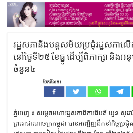
រដ្ឋសភានឹងបន្តសម័យប្រជុំរដ្ឋសភាល
នៅថ្ងៃទី២៥ ខែធ្នូ ដើម្បីពិភាក្សា និងអនុ
ចំនួន៤
ចែករំលែក៖
ភ្នំពេញ ៖ សម្តេចមហារដ្ឋសភាធិការធិបតី ឃួន សុដារ
ព្រះរាជាណាចក្រកម្ពុជា បានអញ្ជើញដឹកនាំកិច្ចប្រជុំគ