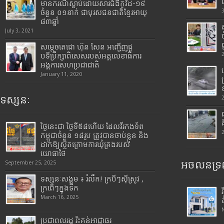
មានករណីស្លាប់ដោយសារជំងឺកូវីដ-១៩
ចំនួន ០១នាក់ ជាបុរសជនជាតិខ្មែរអាយុ
៨៣ឆ្នាំ
July 3, 2021
សម្តេចតេជោ ហ៊ុន សែន អញ្ជើញជួ
បទីប្រឹក្សាពិសេសរបស់អគ្គលេខាធិការ
អង្គការសហប្រជាជាតិ
January 11, 2020
ទស្សនៈ
ថ្ងៃនេះជា ថ្ងៃទី៥៨ហើយ ដែលវីរកងទ័ព
កម្ពុជាចំនួន ១៨រូប ត្រូវបានចាប់ខ្លួន និង
ដាក់ឱ្យស្ថិតក្រោមការឃុំគ្រងរបស់
យោធាថៃ
អចលនទ្រព
September 25, 2025
ទស្សនៈសង្គម ៖ រំលឹក! ក្របីៗស៊ីស្រូវ ,
ក្រពើៗក្នុងទឹក
March 16, 2025
ប្រជាពលរដ្ឋ រិះគន់អាជ្ញាធរ