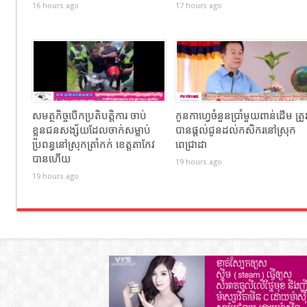
16 hours ago
17 hours ago
សមត្ថកិច្ចបើកប្រតិបត្តិការ ចាប់
កូនកាហ្វេចំនួនប្រាំមួយពាន់ដើម ត្រូ
ខ្លួនជនសង្ស័យដែលចាក់សម្លាប់
បានផ្តល់ជូនដល់កសិករនៅស្រុក
ប្រពន្ធនៅស្រុកត្រាំកក់ ខេត្តតាកែវ
ពេជ្រាដា
បានហេីយ
19 hours ago
19 hours ago