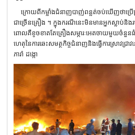
ក្រោយពីកម្លាំងជំនាញបាញ់ពន្លត់ចប់ឃើញថាប្រើប្
ជាច្រើនគ្រឿង ។ ក្នុងករណីនេះមិនមានអ្នកស្លាប់និ
ពោលគឺខូចខាតតែគ្រឿងសម្ភារៈអេតចាយមួយចំនួនធំ
ហេតុនៃការឆេះសមត្ថកិច្ចជំនាញនិងធ្វើការស្រាវជ
ភារ៉ា ដង្កោ