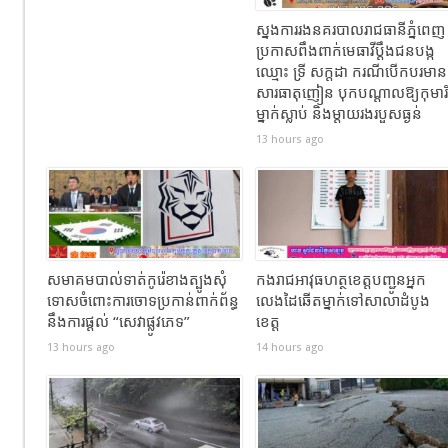
ស្នងការរងនគរបាលរាជធានីភ្នំពេញ
ប្រកាសពឹងពាក់មេធាវីប្តឹងជនបង្ក
ឈ្មោះ ទ្រី សក្ដដា ករណីបើកបរមាន
សារធាតុញៀន បុកបណ្តាលឱ្យកុមារី
ម្នាក់ស្លាប់ និងម្តាយរងរបួសធ្ងន់
13 hours ago
សមាគមបាល់ទាត់កូរ៉េខាងត្បូងសុំ
កងរាជឣាវុធហត្ថខេត្តបញ្ជូនអ្នក
ទោសចំពោះការចោទប្រកាន់ពាក់ព័ន្ធ
លេងដៃឆើតម្នាក់ទៅសាលាដំបូង
នឹងការផ្តល់ “សេវាផ្លូវភេទ”
ខេត្ត
13 hours ago
14 hours ago