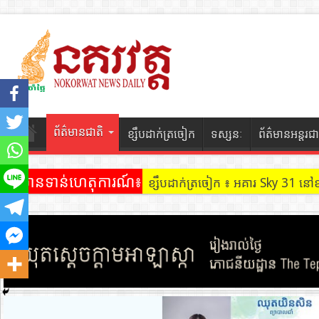
ព័ត៌មានជាតិ
ខ្សឹបដាក់ត្រចៀក
ទស្សនៈ
ព័ត៌មានអន្តរជា
ព័ត៌មានទាន់ហេតុការណ៍៖
ខ្សឹបដាក់ត្រចៀក ៖ អគារ Sky 31 នៅ