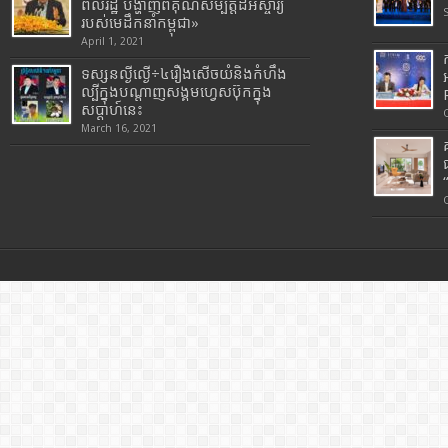
ពលរដ្ឋ បង្ហាញពីគុណសម្បត្តិដ៏អស្ចារ្យ
របស់មេដឹកនាំកម្ពុជា»
April 1, 2021
ទស្សនល្ងីល្ងើ÷៤រឿងសើចយំនិងកំហឹង
ល្បីក្នុងបណ្តាញសង្គមហ្វេសប៊ុកក្នុង
សប្តាហ៍នេះ
March 16, 2021