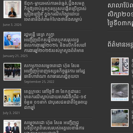
ឪពុក-ម្ដាយអស់ការអត់ធ្មត់,ប្ដឹងសមត្ថ
សាលាប៊ែលធ
កិច្ចឱ្យចាប់ខ្លួនកូនប្រុសបង្កើតប្រើប្រាស់
សិក្សា២
គ្រឿងញៀន ក្នុងករណីហិង្សាដោយ
ចេតនានិងគំរាមកំហែងថានឹងសម្លាប់
ថ្ងៃទី០៣ក
June 3, 2026
រដ្ឋមន្រ្តី​ នេត្រ​ ភក្ត្រា​
អញ្ជើញបើកសន្និបាតបូកសរុបលទ្ធ
ព័ត៌មានអន្
ផលការងារឆ្នាំ២០២៤ និងលើកទិសដៅ
ការងារឆ្នាំ២០២៥របស់​ក្រសួង​ព័ត៌មាន​
January 21, 2025
សកម្មភាពសម្តេចតេជោ ហ៊ុន សែន
អញ្ជើញបំពេញទស្សនកិច្ចផ្លូវការ នៅរដ្ឋ
ធានីហាវ៉ាណា សាធារណរដ្ឋគុយបា
September 25, 2022
ខេត្តក្រចេះ នៅថ្ងៃទី ៣ ខែកក្កដានេះ
មានករណីស្លាប់ដោយសារជំងឺកូវីដ-១៩
ចំនួន ០១នាក់ ជាបុរសជនជាតិខ្មែរអាយុ
៨៣ឆ្នាំ
July 3, 2021
សម្តេចតេជោ ហ៊ុន សែន អញ្ជើញជួ
បទីប្រឹក្សាពិសេសរបស់អគ្គលេខាធិការ