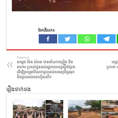
ចែករំលែក៖
Previous:
សម្តេច ម៉ែន សំអន បាននាំយកស្បៀង និង
ខេត្
អាហារ ប្រគល់ជូនដល់រដ្ឋបាលខេត្តស្ទឹងត្រែង
បូកគោ អា
ដើម្បីចូលរួមចំណែកជួយដល់សមរភូមិជួរមុខ
និងជួយដល់ជនភៀសសឹក
រឿងទាក់ទង