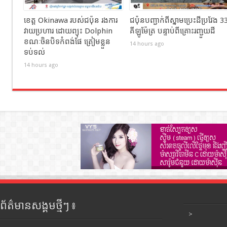
ខេត្ត Okinawa របស់ជប៉ុន រងការ
ជប៉ុនបញ្ជាក់ពីស្នាមប្រេះដីប្រវែង 3
វាយប្រហារ ដោយព្យុះ Dolphin
គីឡូម៉ែត្រ បន្ទាប់ពីគ្រោះរញ្ជួយដី
ខណៈចិនបិទកំពង់ផែ ត្រៀមខ្លួន
14 hours ago
ទប់ទល់
14 hours ago
ព័ត៌មានសង្គមថ្មីៗ ៖
>