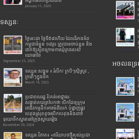
អង្គការសហប្រជាជាតិ
January 11, 2020
ទស្សនៈ
ថ្ងៃនេះជា ថ្ងៃទី៥៨ហើយ ដែលវីរកងទ័ព
កម្ពុជាចំនួន ១៨រូប ត្រូវបានចាប់ខ្លួន និង
ដាក់ឱ្យស្ថិតក្រោមការឃុំគ្រងរបស់
យោធាថៃ
September 25, 2025
អចលនទ្រព
ទស្សនៈសង្គម ៖ រំលឹក! ក្របីៗស៊ីស្រូវ ,
ក្រពើៗក្នុងទឹក
March 16, 2025
ប្រជាពលរដ្ឋ រិះគន់អាជ្ញាធរ
សង្កាត់គយត្របែកថា បើកដៃឲ្យក្រុម
អាជីវកម្មដឹកអាចម៍ដីលក់ បំផ្លាញផ្លូវ
បេតុងស្រុតខូចរបើកបេតុងនិងដាច់
ទុយោទឹកស្អាតនៅក្រុងស្វាយរៀង
November 30, 2024
ទស្សនៈវិភាគ៖ «ឥរិយាបថថ្មីរបស់ប្រជា