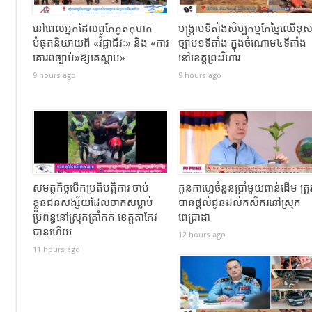
នៅពេលអ្នកដែលពូកែភូតកុហក
បង្រ្កាបទីតាំងសិប្បកម្មកែច្នៃឈើខុ
បំផុតនិយាយពី «វិជ្ជាជីវៈ» និង «ការ
ច្បាប់១ទីតាំង ក្នុងចំណោម៤ទីតាំង
គោរពច្បាប់»ឱ្យគេស្តាប់»
នៅខេត្តព្រះវិហារ
9 hours ago
9 hours ago
សមត្ថកិច្ចបើកប្រតិបត្តិការ ចាប់
កូនកាហ្វេចំនួនប្រាំមួយពាន់ដើម ត្រូ
ខ្លួនជនសង្ស័យដែលចាក់សម្លាប់
បានផ្តល់ជូនដល់កសិករនៅស្រុក
ប្រពន្ធនៅស្រុកត្រាំកក់ ខេត្តតាកែវ
ពេជ្រាដា
បានហេីយ
12 hours ago
11 hours ago