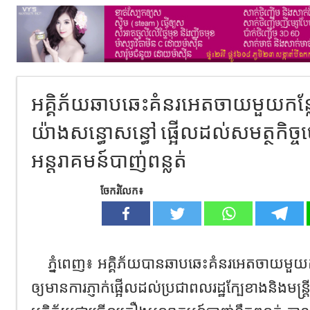
អគ្គិភ័យឆាបឆេះគំនរអេតចាយមួយកន្លែ
យ៉ាងសន្ធោសន្ធៅ ផ្អើលដល់សមត្ថកិច្
អន្តរាគមន៍បាញ់ពន្លត់
ចែករំលែក៖
ភ្នំពេញ៖ អគ្គិភ័យបានឆាបឆេះគំនរអេតចាយមួយកន
ឲ្យមានការភ្ញាក់ផ្អើលដល់ប្រជាពលរដ្ឋក្បែខាងនិងមន្