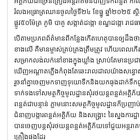
អគ្គិភ័យជាច្រេីនគ្រឿងអន្តរាគមន៍បាញ់ទឹកពន្លត់ 
រំលងអធ្រាត្រឈានចូលថ្ងៃទី២៤ ខែធ្នូ ឆ្នាំ២០២៥ 
ផ្លូវ៥០ម៉ែត្រ ភូមិ បាគូ សង្កាត់ដង្កោ ខណ្ឌដង្កោ រាជធ
បើតាមប្រភពព័ត៌មានពីកន្លែងកើតហេតុបានឲ្យដឹងថ
ខាងលេី គឺមានម្ចាស់គ្រប់គ្រងត្រឹមត្រូវ ហេីយពេលកេីត
សម្រាកលង់លក់នៅខាងក្នុងឃ្លាំង ស្រាប់តែមានប្រជាព
ឃើញអណ្តាតភ្លើងកំពុងតែឆេះរាលដាលយ៉ាងសន្ធោស
រួចនាំគ្នាចេញមកទាញទុយោទឹកនិងយកធុងដាក់ទឹកជ
ទាក់ទងទៅសមត្ថកិច្ចមូលដ្ឋានសុំរថយន្តពន្លត់អគ្គ
ពន្លត់ជាបន្ទាន់ ភ្លាមនោះសមត្ថកិច្ចមូលដ្ឋានក៏ប្រញា
ជំនាញបង្ការពន្លត់អគ្គិភ័យ និងសង្គ្រោះ នៃស្នងការ
បានចេញបន្តសុំរថយន្តពន្លត់អគ្គិភ័យទៅជួយអន្តរាគម
គ្រឿងផងដែរ