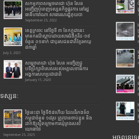
សកម្មភាពសម្តេចតេជោ ហ៊ុន សែន
អញ្ជើញបំពេញទស្សនកិច្ចផ្លូវការ នៅរដ្ឋ
ធានីហាវ៉ាណា សាធារណរដ្ឋគុយបា
September 25, 2022
ខេត្តក្រចេះ នៅថ្ងៃទី ៣ ខែកក្កដានេះ
មានករណីស្លាប់ដោយសារជំងឺកូវីដ-១៩
ចំនួន ០១នាក់ ជាបុរសជនជាតិខ្មែរអាយុ
៨៣ឆ្នាំ
July 3, 2021
សម្តេចតេជោ ហ៊ុន សែន អញ្ជើញជួ
បទីប្រឹក្សាពិសេសរបស់អគ្គលេខាធិការ
អង្គការសហប្រជាជាតិ
January 11, 2020
ទស្សនៈ
ថ្ងៃនេះជា ថ្ងៃទី៥៨ហើយ ដែលវីរកងទ័ព
កម្ពុជាចំនួន ១៨រូប ត្រូវបានចាប់ខ្លួន និង
ដាក់ឱ្យស្ថិតក្រោមការឃុំគ្រងរបស់
យោធាថៃ
September 25, 2025
អចលនទ្រព