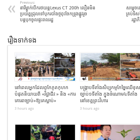
Previous:
នារីម្នាក់បើករថយន្តLexus CT 200h លឿនមិន
សម្តេចត
ប្រយ័ត្នជ្រុលទៅបុករបាំងថ្មពុះចែកទ្រូងផ្លូវរួច
គ្រប់ទិសទ
បន្តបុកចូលផ្ទះពលរដ្ឋ
រដ្ឋ
រឿងទាក់ទង
នៅពេលអ្នកដែលពូកែភូតកុហក
បង្រ្កាបទីតាំងសិប្បកម្មកែច្នៃឈើខុ
បំផុតនិយាយពី «វិជ្ជាជីវៈ» និង «ការ
ច្បាប់១ទីតាំង ក្នុងចំណោម៤ទីតាំង
គោរពច្បាប់»ឱ្យគេស្តាប់»
នៅខេត្តព្រះវិហារ
3 hours ago
3 hours ago