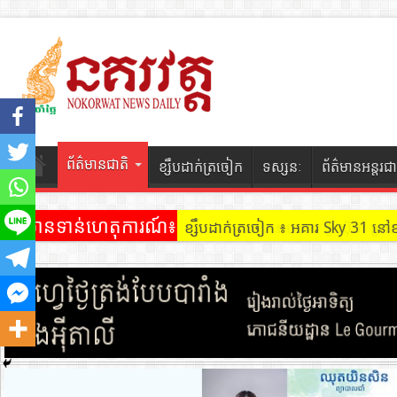
ព័ត៌មានជាតិ
ខ្សឹបដាក់ត្រចៀក
ទស្សនៈ
ព័ត៌មានអន្តរជា
ព័ត៌មានទាន់ហេតុការណ៍៖
ខ្សឹបដាក់ត្រចៀក ៖ អគារ Sky 31 នៅ