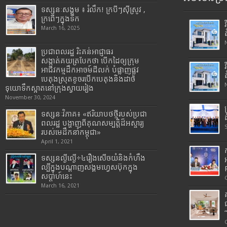
ទស្សនៈសង្គម ៖ រំលឹក! ក្របីៗស៊ីស្រូវ ,
ក្រពើៗក្នុងទឹក
March 16, 2025
ប្រជាពលរដ្ឋ រិះគន់អាជ្ញាធរ
សង្កាត់គយត្របែកថា បើកដៃឲ្យក្រុម
អាជីវកម្មដឹកអាចម៍ដីលក់ បំផ្លាញផ្លូវ
បេតុងស្រុតខូចរបើកបេតុងនិងដាច់
ទុយោទឹកស្អាតនៅក្រុងស្វាយរៀង
November 30, 2024
ទស្សនៈវិភាគ៖ «ឥរិយាបថថ្មីរបស់ប្រជា
ពលរដ្ឋ បង្ហាញពីគុណសម្បត្តិដ៏អស្ចារ្យ
របស់មេដឹកនាំកម្ពុជា»
April 1, 2021
ទស្សនល្ងីល្ងើ÷៤រឿងសើចយំនិងកំហឹង
ល្បីក្នុងបណ្តាញសង្គមហ្វេសប៊ុកក្នុង
សប្តាហ៍នេះ
March 16, 2021