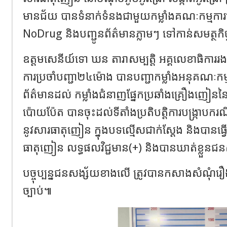
មានជ័យ​ បានទំនាក់ទំនងជាមួយកម្លាំងគណៈកម្មការគ្រប
NoDrug និងបញ្ជូនព័ត៌មានភ្លាមៗ ទៅកាន់សមត្ថកិ
ឧត្ដមសេនីយ៍ទោ ឃន តារាសម្បត្តិ អគ្គលេខាធិការ
ការប្រចាំបញ្ជា២៤ម៉ោង បានបញ្ជាកម្លាំងអនុគណៈកម
ព័ត៌មានដល់​ កម្លាំង​ជំនាញ​ផ្នែក​ប្រឆាំង​គ្រឿងញៀន​នៃ​ 
ប៉ោយប៉ែត​ បានចុះដល់ទីតាំងប្រតិបត្តិការបង្ក្រាបករណី​
នូវ​សារធាតុ​ញៀន​ ក្នុង​បទល្មើស​ជាក់ស្ដែង​ និង​បានធ្វើ
ធាតុ​ញៀន​ លទ្ធផល​វិជ្ជមាន​(+)​ និង​បាន​ឃាត់​ខ្លួន​ជ
បច្ចុប្បន្នជនសង្ស័យខាងលេី​ ត្រូវ​បាន​កសាងសំណុំ​រឿង​
ច្បាប់៕