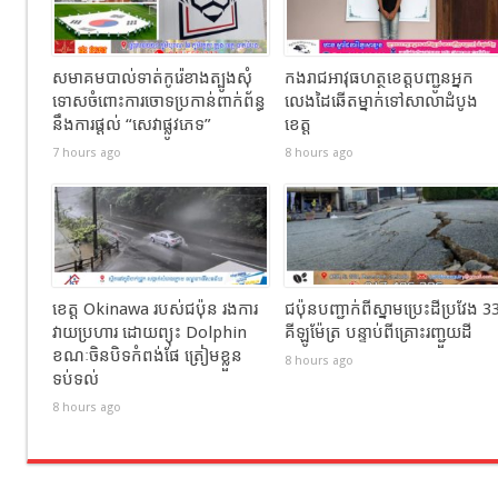
សមាគមបាល់ទាត់កូរ៉េខាងត្បូងសុំ
កងរាជឣាវុធហត្ថខេត្តបញ្ជូនអ្នក
ទោសចំពោះការចោទប្រកាន់ពាក់ព័ន្ធ
លេងដៃឆើតម្នាក់ទៅសាលាដំបូង
នឹងការផ្តល់ “សេវាផ្លូវភេទ”
ខេត្ត
7 hours ago
8 hours ago
ខេត្ត Okinawa របស់ជប៉ុន រងការ
ជប៉ុនបញ្ជាក់ពីស្នាមប្រេះដីប្រវែង 3
វាយប្រហារ ដោយព្យុះ Dolphin
គីឡូម៉ែត្រ បន្ទាប់ពីគ្រោះរញ្ជួយដី
ខណៈចិនបិទកំពង់ផែ ត្រៀមខ្លួន
8 hours ago
ទប់ទល់
8 hours ago