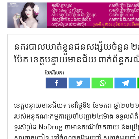
នគរបាលឃាត់ខ្លួនជនសង្ស័យ​ចំនួន​ ២ន
ប៉ែត​​ ខេត្ត​បន្ទាយមានជ័យ​ ពាក់ព័ន្
ចែករំលែក៖
ខេត្តបន្ទាយមានជ័យ​​៖ នៅថ្ងៃទី៦ ខែមករា​ ឆ្នាំ២០២៦
របស់អនុគណៈកម្មការប្រចាំបញ្ជា២៤ម៉ោង ទទួលព័ត៌
ទូរស័ព្ទដៃ NoDrug ថាមានករណីចែកចាយ​ និង​ប្រើ​ប
សារធាតុញៀន នៅចំណុច​ភូមិ​អូរជ្រៅ​ សង្កាត់​អូរជ្រៅ​ 