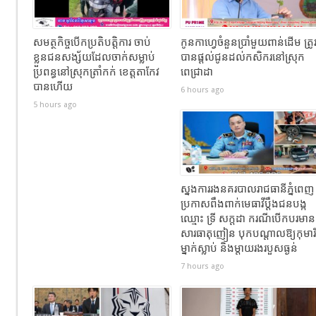
សមត្ថកិច្ចបើកប្រតិបត្តិការ ចាប់
កូនកាហ្វេចំនួនប្រាំមួយពាន់ដើម ត្រូ
ខ្លួនជនសង្ស័យដែលចាក់សម្លាប់
បានផ្តល់ជូនដល់កសិករនៅស្រុក
ប្រពន្ធនៅស្រុកត្រាំកក់ ខេត្តតាកែវ
ពេជ្រាដា
បានហេីយ
6 hours ago
5 hours ago
ស្នងការរងនគរបាលរាជធានីភ្នំពេញ
ប្រកាសពឹងពាក់មេធាវីប្តឹងជនបង្ក
ឈ្មោះ ទ្រី សក្ដដា ករណីបើកបរមាន
សារធាតុញៀន បុកបណ្តាលឱ្យកុមារី
ម្នាក់ស្លាប់ និងម្តាយរងរបួសធ្ងន់
7 hours ago