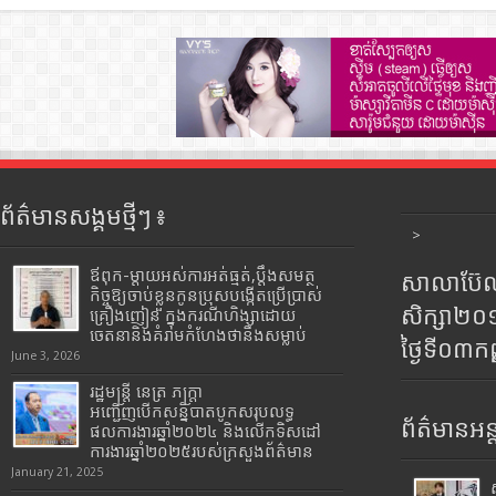
ព័ត៌មានសង្គមថ្មីៗ ៖
>
ឪពុក-ម្ដាយអស់ការអត់ធ្មត់,ប្ដឹងសមត្ថ
សាលាប៊ែលធ
កិច្ចឱ្យចាប់ខ្លួនកូនប្រុសបង្កើតប្រើប្រាស់
សិក្សា២
គ្រឿងញៀន ក្នុងករណីហិង្សាដោយ
ចេតនានិងគំរាមកំហែងថានឹងសម្លាប់
ថ្ងៃទី០៣ក
June 3, 2026
រដ្ឋមន្រ្តី​ នេត្រ​ ភក្ត្រា​
អញ្ជើញបើកសន្និបាតបូកសរុបលទ្ធ
ព័ត៌មានអន្
ផលការងារឆ្នាំ២០២៤ និងលើកទិសដៅ
ការងារឆ្នាំ២០២៥របស់​ក្រសួង​ព័ត៌មាន​
January 21, 2025