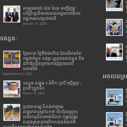
សម្តេចតេជោ ហ៊ុន សែន អញ្ជើញជួ
បទីប្រឹក្សាពិសេសរបស់អគ្គលេខាធិការ
អង្គការសហប្រជាជាតិ
January 11, 2020
ទស្សនៈ
ថ្ងៃនេះជា ថ្ងៃទី៥៨ហើយ ដែលវីរកងទ័ព
កម្ពុជាចំនួន ១៨រូប ត្រូវបានចាប់ខ្លួន និង
ដាក់ឱ្យស្ថិតក្រោមការឃុំគ្រងរបស់
យោធាថៃ
September 25, 2025
អចលនទ្រព
ទស្សនៈសង្គម ៖ រំលឹក! ក្របីៗស៊ីស្រូវ ,
ក្រពើៗក្នុងទឹក
March 16, 2025
ប្រជាពលរដ្ឋ រិះគន់អាជ្ញាធរ
សង្កាត់គយត្របែកថា បើកដៃឲ្យក្រុម
អាជីវកម្មដឹកអាចម៍ដីលក់ បំផ្លាញផ្លូវ
បេតុងស្រុតខូចរបើកបេតុងនិងដាច់