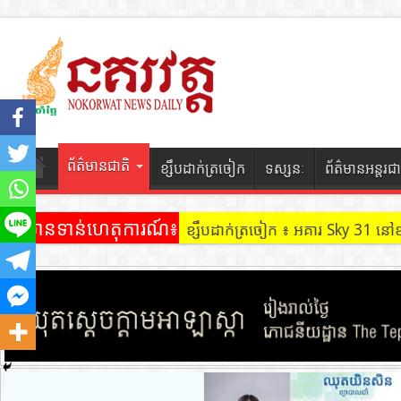
ព័ត៌មានជាតិ
ខ្សឹបដាក់ត្រចៀក
ទស្សនៈ
ព័ត៌មានអន្តរជា
ព័ត៌មានទាន់ហេតុការណ៍៖
ខ្សឹបដាក់ត្រចៀក ៖ ដល់ករ ! ឈ្មួញដ