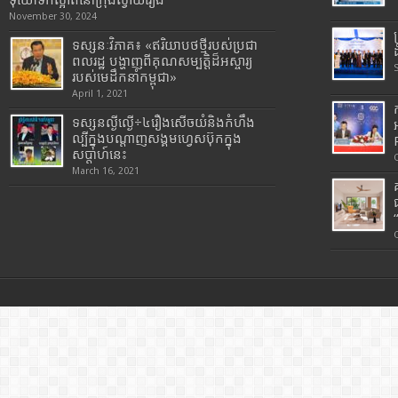
ទុយោទឹកស្អាតនៅក្រុងស្វាយរៀង
November 30, 2024
ទស្សនៈវិភាគ៖ «ឥរិយាបថថ្មីរបស់ប្រជា
ពលរដ្ឋ បង្ហាញពីគុណសម្បត្តិដ៏អស្ចារ្យ
របស់មេដឹកនាំកម្ពុជា»
April 1, 2021
ទស្សនល្ងីល្ងើ÷៤រឿងសើចយំនិងកំហឹង
ល្បីក្នុងបណ្តាញសង្គមហ្វេសប៊ុកក្នុង
សប្តាហ៍នេះ
March 16, 2021