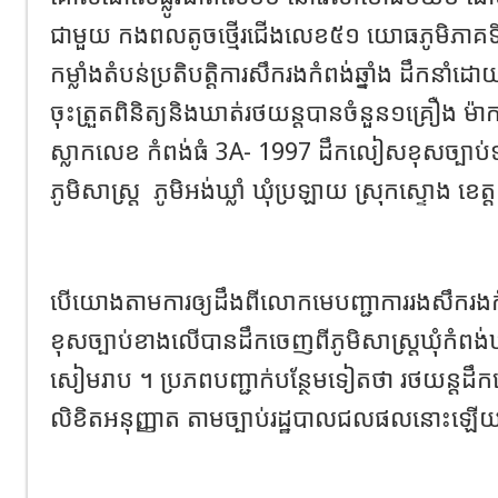
ជាមួយ កងពលតូចថ្មើរជើងលេខ៥១ យោធភូមិភាគទី៥ 
កម្លាំងតំបន់ប្រតិបត្តិការសឹករងកំពង់ឆ្នាំង ដឹកនាំ
ចុះត្រួតពិនិត្យនិងឃាត់រថយន្តបានចំនួន១គ្រឿង ម
ស្លាកលេខ កំពង់ធំ 3A- 1997 ដឹកលៀសខុសច្បាប
ភូមិសាស្ត្រ ភូមិអង់ឃ្លាំ ឃុំប្រឡាយ ស្រុកស្ទោង ខេត្
បើយោងតាមការឲ្យដឹងពីលោកមេបញ្ជាការរងសឹករងកំ
ខុសច្បាប់ខាងលើបានដឹកចេញពីភូមិសាស្ត្រឃុំកំពង់ឃ្ល
សៀមរាប ។ ប្រភពបញ្ជាក់បន្ថែមទៀតថា រថយន្ត
លិខិតអនុញ្ញាត តាមច្បាប់រដ្ឋបាលជលផលនោះឡើ