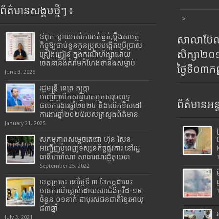
ព័ត៌មានសង្គមថ្មីៗ ៖
>
ឪពុក-ម្ដាយអស់ការអត់ធ្មត់,ប្ដឹងសមត្ថ
សាលាប៊ែលធ
កិច្ចឱ្យចាប់ខ្លួនកូនប្រុសបង្កើតប្រើប្រាស់
សិក្សា២
គ្រឿងញៀន ក្នុងករណីហិង្សាដោយ
ចេតនានិងគំរាមកំហែងថានឹងសម្លាប់
ថ្ងៃទី០៣ក
June 3, 2026
រដ្ឋមន្រ្តី​ នេត្រ​ ភក្ត្រា​
អញ្ជើញបើកសន្និបាតបូកសរុបលទ្ធ
ព័ត៌មានអន្
ផលការងារឆ្នាំ២០២៤ និងលើកទិសដៅ
ការងារឆ្នាំ២០២៥របស់​ក្រសួង​ព័ត៌មាន​
January 21, 2025
សកម្មភាពសម្តេចតេជោ ហ៊ុន សែន
អញ្ជើញបំពេញទស្សនកិច្ចផ្លូវការ នៅរដ្ឋ
ធានីហាវ៉ាណា សាធារណរដ្ឋគុយបា
September 25, 2022
ខេត្តក្រចេះ នៅថ្ងៃទី ៣ ខែកក្កដានេះ
មានករណីស្លាប់ដោយសារជំងឺកូវីដ-១៩
ចំនួន ០១នាក់ ជាបុរសជនជាតិខ្មែរអាយុ
៨៣ឆ្នាំ
July 3, 2021