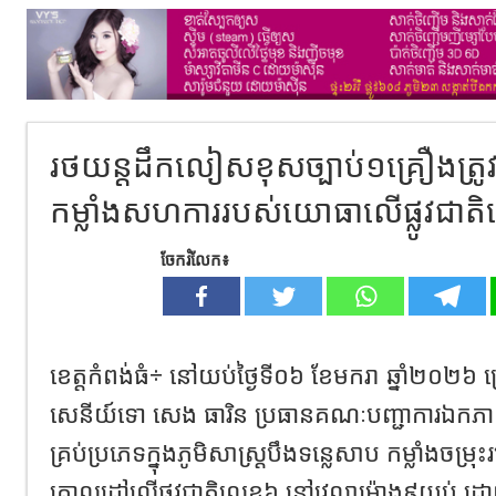
រថយន្តដឹកលៀសខុសច្បាប់១គ្រឿងត្រូ
កម្លាំងសហការរបស់យោធាលើផ្លូវជាតិល
ចែករំលែក៖
ខេត្តកំពង់ធំ÷ នៅយប់ថ្ងៃទី០៦ ខែមករា ឆ្នាំ២០២៦ 
សេនីយ៍ទោ សេង ធារិន ប្រធានគណៈបញ្ជាការឯកភា
គ្រប់ប្រភេទក្នុងភូមិសាស្ត្របឹងទន្លេសាប កម្លាំងច
គោលដៅលើផ្លូវជាតិលេខ៦ នៅវេលាម៉ោង៩យប់ ដោ