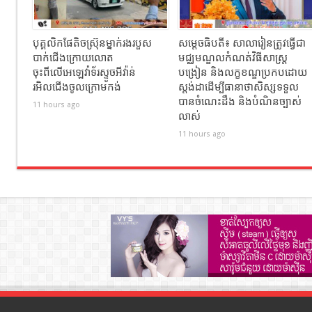
បុគ្គលិកផែតិចស្រ៊ុនម្នាក់រងរបួស
សម្ដេចធិបតី៖ សាលារៀនត្រូវធ្វើជា
បាក់ជេីងក្រោយលោត
មជ្ឈមណ្ឌលកំណត់វិធីសាស្ត្រ
ចុះពីលេីអេឡេវ៉ាទ័រស្ទូចអីវ៉ាន់
បង្រៀន និងលក្ខខណ្ឌប្រកបដោយ
រអិលជេីងចូលក្រោមកង់
ស្តង់ដាដើម្បីធានាថាសិស្សទទួល
បានចំណេះដឹង និងបំណិនច្បាស់
11 hours ago
លាស់
11 hours ago