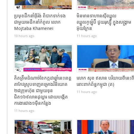
ប្រមុខដឹកនាំអ៊ីរ៉ង់ ពិបាកទាក់ទង
មិនមានទាហានស៊ីឈ្នួល
ជាមួយមេដឹកនាំកំពូល លោក
ឈ្នួលកូឡុំប៊ី ជួយរុស្ស៊ី ក្នុងសង្រ្គាម
Mojtaba Khamenei
អ៊ុយក្រែន
10 hours ago
11 hours ago
គិតត្រឹមដំណាច់ខែកក្កដាឆ្នាំនេះខេត្ត
លោក សុខ ឥសាន បរិយាយពីនេះព
តាកែវស្រូបទាញគម្រោងវិនិយោគ
នោះពាក់ព័ន្ធកម្ពុជា (ត)
២៨ក្រុមហ៊ុន ជាមួយទុន
11 hours ago
ជិត១៦៩លានដុល្លារ ដោយបង្កើត
ការងារជាង១ម៉ឺនកន្លែង
11 hours ago