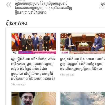
លួងលោមក្មេងស្រីសតិមិនគ្រប់ចូលបន្ទប់ចាប់
លួច
រំលោភបានសម្រេចត្រូវម្ដាយក្មេងស្រីតាមរកឃើញ
បាន១
ប្ដឹងនគរបាលចាប់វាយខ្នោះ
រឿងទាក់ទង
រដ្ឋមន្ត្រីព័ត៌មាន លើកទឹកចិត្ត WMC
ក្រសួងព័ត៌មាន និង Smart ចាប់ដ
ពង្រីកការផ្សព្វផ្សាយតាមបណ្តាញ
គ្នាប្រយុទ្ធប្រឆាំងព័ត៌មានក្លែងក្លាយ
សង្គម និងវិទ្យុដល់តំបន់ដាច់
និងលើកកម្ពស់សុវត្ថិភាពឌីជីថល
ស្រយាល ដើម្បីលើកកម្ពស់កម្មវិធី
6 hours ago
អប់រំសុខភាព និងសមភាពយេនឌ័រ
5 hours ago