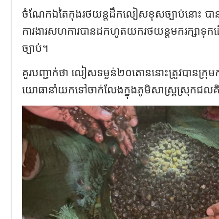
ចំណែកឯតៃកុងរថយន្តដឹកលៀសខុសច្បាប់នោះ បានរត
ការងារសហការបានដកហូតយករថយន្តមករក្សាទុកដើម្
ច្បាប់។
គួរបញ្ជាក់ថា លៀសទម្ងន់២០តោននោះត្រូវបានក្រុម
យោធានាំយកទៅចាក់លែងក្នុងភូមិសាស្ត្រស្រុកជលគិរី 