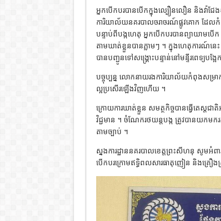
អ្នកបើកបរបានបើកក្នុងល្បឿនលឿន និងវ៉ាជែង
ការិយាល័យនគរបាលចរាចរណ៍ផ្លូវគោក ដែលកំពុង
បន្ទាប់ពីបង្កហេតុ អ្នកបើកបរបានព្យាយាមបើក រ
តាមឃាត់ខ្លួនបានភ្លាមៗ ។ ក្នុងហេតុការណ៍នេ
បានបញ្ជូនទៅសង្គ្រោះបន្ទាន់នៅមន្ទីរពេទ្យបង្អែ
បច្ចុប្បន្ន លោកនាយរងការិយាល័យកំពុងសម
ល្អប្រសើរឡើងវិញហើយ ។
ក្រោយការឃាត់ខ្លួន សមត្ថកិច្ចបានធ្វើតេស្តជ
វិជ្ជមាន ។ ចំណែករថយន្តបង្ក ត្រូវបានយកមករក
តាមច្បាប់ ។
ស្នងការដ្ឋាននគរបាលខេត្តព្រះសីហនុ សូមអំពាវន
បើកបរក្រោមឥទ្ធិពលសារធាតុញៀន និងគ្រឿងស្រវឹ