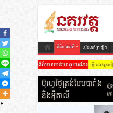
ព័ត៌មានជាតិ
ខ្សឹបដាក់ត្រចៀក
ព័ត៌មានទាន់ហេតុការណ៍៖
ខ្សឹបដាក់ត្រ