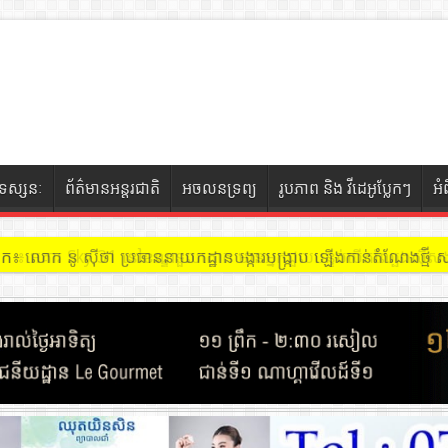
ទស្សនៈ
ព័ត៌មានអន្តរជាតិ
អចលនទ្រព្យ
រូបភាព និង វីដេអូប្លែកៗ
អំ
ចៀក ៖ អគារ Sky 31 នៅខណ្ឌទួលគោក មានអ្នកជួលបន្ទប់បើកល្បែងសុីសង