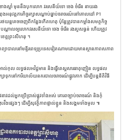
ខាងស្តាំ មុននឹងបុកលោក វរសេនីយ៍ទោ ចេង ចំរើន នាយរង
អនុវត្តភារកិច្ចរក្សាសណ្តាប់ធ្នាប់ចរាចរណ៍នៅគោលដៅ P1
ថយន្តគេចចេញពីកន្លែងកើតហេតុ ប៉ុន្តែត្រូវបានកម្លាំងសមត្ថកិច្ច
ះ បណ្តាលឲ្យលោកវរសេនីយ៍ទោ ចេង ចំរើន រងរបួសធ្ងន់ ហើយត្រូវ
កខេត្តព្រះសីហនុ ។
្រាកព្យាបាលនៅមន្ទីរពេទ្យប្រទេសវៀតណាមដោយមានស្ថានភាពសភាព
ាតិអាល់កុល លទ្ធផលអវិជ្ជមាន និងធ្វើតេស្តសារធាតុញៀន លទ្ធផល
្សាទុកនៅការិយាល័យនគរបាលចរាចរណ៍ផ្លូវគោក ដើម្បីបន្តនីតិវិធី
ាវដល់អ្នកប្រើប្រាស់ផ្លូវទាំងអស់ គោរពច្បាប់ចរាចរណ៍ និងកុំ
ងផ្សេងៗ ដើម្បីសុវត្ថិភាពផ្ទាល់ខ្លួន និងសង្គមទាំងមូល ៕