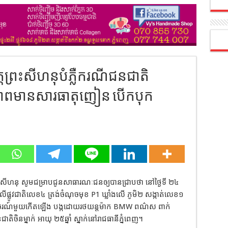
តព្រះសីហនុបំភ្លឺករណីជនជាតិ
នភាពមានសារធាតុញៀន បើកបុក
្រះសីហនុ សូមជម្រាបជូនសាធារណៈជនឲ្យបានជ្រាបថា នៅថ្ងៃទី ២៤
លើផ្លូវជាតិលេខ៤ ត្រង់ចំណុចមុខ P1 ឃ្លាំងលើ ភូមិ២ សង្កាត់លេខ១
ាក់ចរាចរណ៍មួយកើតឡើង បង្កដោយរថយន្តម៉ាក BMW ពណ៌ស ពាក់
ចិនម្នាក់ អាយុ ២៥ឆ្នាំ ស្នាក់នៅរាជធានីភ្នំពេញ។