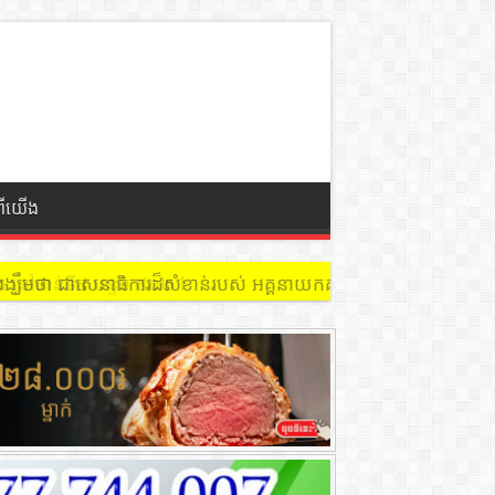
ពីយើង
 នៅជាន់ទី៩ បន្ទប់ ៩០២ !