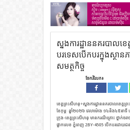
ស្នងការដ្ឋាននគរបាលខេត្
បរទេសបើកបរក្នុងស្ថា
សមត្ថកិច្ច
ចែករំលែក៖
ខេត្តព្រះសីហនុ÷ស្នងការដ្ឋាននគរបាលខេត្តព
ខែកុម្ភៈ ឆ្នាំ២០២៦ វេលាម៉ោង ១៤និង៤៥នាទី 
ក្រុង-ខេត្តព្រះសីហនុ មានករណីគ្រោះ ថ្ន
ផ្លាកលេខ ភ្នំពេញ 2BY-4505 បើកបរដោយជនជាតិ