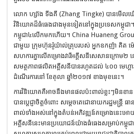
លោក ហ្ស៊ាង ទីងគី (Zhang Tingke) បានមើល
វិនិយោគដ៏ធំធេងជាងមុនទៀតនៅក្នុងប្រទេសកម្ពុជា
កម្ពុជា៤លើកមកហើយ។ China Huaneng Group បច
ជាមួយ ក្រុម
ហ៊ុនរ៉ូយ៉ាល់គ្រុបរបស់ អ្នកឧកញ៉ា គិ
សហការគ្នាលើគម្រោងវារីអគ្គីសនីសេសានក្រោម២ នៅ
សមត្ថភាពផលិតអគ្គីសនីបានរហូតដល់ ៤០០ មេហ្គាវ៉
ដំណើរការនៅ ខែតុលា ឆ្នាំ២០១៧ ខាងមុខនេះ។
ការវិនិយោគគឺអាចនឹងមានផលប៉ះពាល់ខ្លះៗមិនខាន
បានប្តេជ្ញាចិត្តចំពោះ សម្តេចតេជោនាយករដ្ឋមន្ត្រី 
ពាល់ទាំងអស់នៅក្នុងតំបន់អភិវឌ្ឍន៍គម្រោងនេះអោយ
អគ្គីសនីនេះមានប្រយោជន៍យ៉ាងធំធេងសម្រាប់កម្ពុជ
សហការសហការល្អគ្រប់ពេលជាមួយរាជរដ្ឋាភិបាលកម្