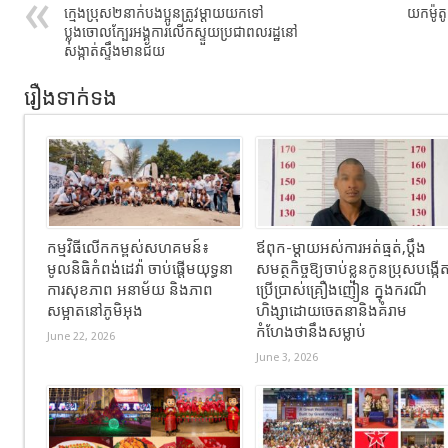
ក្មេងប្រុស២នាក់បងប្អូនត្រូវម្តាយយកទៅ
យកម៉ូ
ប្លុងចោលក្បែរអង្គការលើកស្ទួយប្រជាពលរដ្ឋនៅ
សង្កាត់ស្ទឹងមានជ័យ
រឿងទាក់ទង
កម្មវិធីលើកកម្ពស់សហគមន៍៖
ឪពុក-ម្ដាយអស់ការអត់ធ្មត់,ប្ដឹង
មូលនិធិកំពង់ដេវ៉ា ចាប់ផ្តើមយុទ្ធនា
សមត្ថកិច្ចឱ្យចាប់ខ្លួនកូនប្រុសបង្កើ
ការសុខភាព អនាម័យ និងភាព
ប្រើប្រាស់គ្រឿងញៀន ក្នុងករណី
សម្អាតនៅភូមិអុង
ហិង្សាដោយចេតនានិងគំរាម
កំហែងថានឹងសម្លាប់
June 22, 2026
June 3, 2026