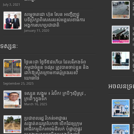
July 3, 2021
សម្តេចតេជោ ហ៊ុន សែន អញ្ជើញជួ
បទីប្រឹក្សាពិសេសរបស់អគ្គលេខាធិការ
អង្គការសហប្រជាជាតិ
January 11, 2020
ទស្សនៈ
ថ្ងៃនេះជា ថ្ងៃទី៥៨ហើយ ដែលវីរកងទ័ព
កម្ពុជាចំនួន ១៨រូប ត្រូវបានចាប់ខ្លួន និង
ដាក់ឱ្យស្ថិតក្រោមការឃុំគ្រងរបស់
យោធាថៃ
September 25, 2025
អចលនទ្រព
ទស្សនៈសង្គម ៖ រំលឹក! ក្របីៗស៊ីស្រូវ ,
ក្រពើៗក្នុងទឹក
March 16, 2025
ប្រជាពលរដ្ឋ រិះគន់អាជ្ញាធរ
សង្កាត់គយត្របែកថា បើកដៃឲ្យក្រុម
អាជីវកម្មដឹកអាចម៍ដីលក់ បំផ្លាញផ្លូវ