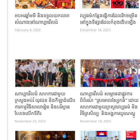
អបអរឆ្នាំមមី និងទទួលយកលាភ
វប្បធម៌កន្លែងធ្វើការដែលរីកចម្រើន
សំណាងនៅណាហ្គាវើលដ៍
នៅក្នុងទីផ្សារដែលកំពុងងើបឡើង
February 4, 2026
December 18, 2025
ណាហ្គាវើលដ៍ សហការជាមួយ
ណាហ្គាវើលដ៍ សម្ពោធជាផ្លូវការ
ក្រសួងអប់រំ យុវជន និងកីឡាដំណើរ
ពិព័រណ៍ “ស្រមោលស្បែកធំ” ដោយ
ការកម្មវិធីសាលារៀន និងបរិស្ថាន
សហការជាមួយក្រសួងវប្បធម៌ និង
បៃតងលើកទីពីរ
វិចិត្រសិល្បៈ និងអង្គការយូណេស្កូ
November 25, 2025
November 18, 2025