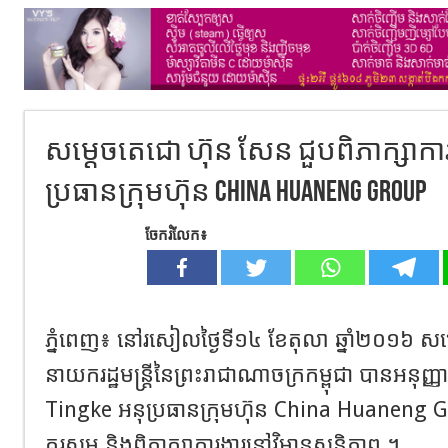
សម្តេចតេជោ ហ៊ុន សែន ជួបពិភាក្សាក
ប្រធានក្រុមហ៊ុន China Huaneng Group
ចែករំលែក៖
ភ្នំពេញ៖ នៅរសៀលថ្ងៃទី១៤ ខែតុលា ឆ្នាំ២០១៦ សម
នាយករដ្ឋមន្ត្រីនៃព្រះរាជាណាចក្រកម្ពុជា បានអនុញ
Tingke អនុប្រធានក្រុមហ៊ុន China Huaneng 
គួរសម និងពិភាក្សាការងារនៅវិមានសន្តិភាព ។