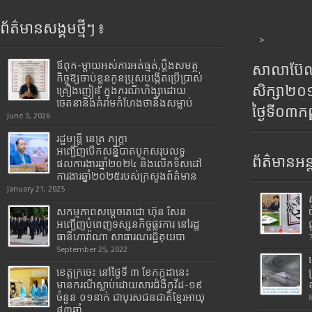
ព័ត៌មានសង្គមថ្មីៗ ៖
>
ឪពុក-ម្ដាយអស់ការអត់ធ្មត់,ប្ដឹងសមត្ថ
សាលាប៊ែលធ
កិច្ចឱ្យចាប់ខ្លួនកូនប្រុសបង្កើតប្រើប្រាស់
សិក្សា២
គ្រឿងញៀន ក្នុងករណីហិង្សាដោយ
ចេតនានិងគំរាមកំហែងថានឹងសម្លាប់
ថ្ងៃទី០៣ក
June 3, 2026
រដ្ឋមន្រ្តី​ នេត្រ​ ភក្ត្រា​
អញ្ជើញបើកសន្និបាតបូកសរុបលទ្ធ
ព័ត៌មានអន្
ផលការងារឆ្នាំ២០២៤ និងលើកទិសដៅ
ការងារឆ្នាំ២០២៥របស់​ក្រសួង​ព័ត៌មាន​
January 21, 2025
សកម្មភាពសម្តេចតេជោ ហ៊ុន សែន
អញ្ជើញបំពេញទស្សនកិច្ចផ្លូវការ នៅរដ្ឋ
ធានីហាវ៉ាណា សាធារណរដ្ឋគុយបា
September 25, 2022
ខេត្តក្រចេះ នៅថ្ងៃទី ៣ ខែកក្កដានេះ
មានករណីស្លាប់ដោយសារជំងឺកូវីដ-១៩
ចំនួន ០១នាក់ ជាបុរសជនជាតិខ្មែរអាយុ
៨៣ឆ្នាំ