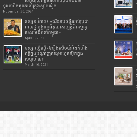
បេតុងស្រុតខូចរបើកបេតុងនិងដាច់
ទុយោទឹកស្អាតនៅក្រុងស្វាយរៀង
November 30, 2024
ទស្សនៈវិភាគ៖ «ឥរិយាបថថ្មីរបស់ប្រជា
ពលរដ្ឋ បង្ហាញពីគុណសម្បត្តិដ៏អស្ចារ្យ
របស់មេដឹកនាំកម្ពុជា»
April 1, 2021
ទស្សនល្ងីល្ងើ÷៤រឿងសើចយំនិងកំហឹង
ល្បីក្នុងបណ្តាញសង្គមហ្វេសប៊ុកក្នុង
សប្តាហ៍នេះ
March 16, 2021