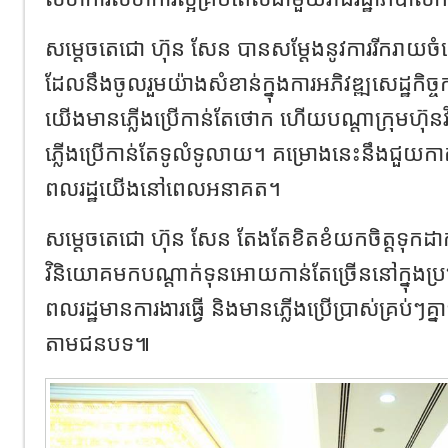
សម្តេចតេជោ ហ៊ុន សែន បានសម្តែងនូវការរីករាយចំ
ដែលនឹងចូលរួមយ៉ាងសំខាន់ក្នុងការអភិវឌ្ឍសេដ្ឋកិច្ចកម
យើងមានភ្លើងប្រើកាន់តែថោក ហើយបណ្តាក្រុមហ៊ុន
ភ្លើងប្រើកាន់តែទូលំទូលាយ។ គម្រោងនេះនឹងជួយកាត់
ពលរដ្ឋយើងនៅពេលអនាគត។
សម្តេចតេជោ ហ៊ុន សែន តែងតែខិតខំយកចិត្តទុកដា
វិនិយោគមកបណ្តាក់ទុនអោយកាន់តែច្រើននៅក្នុងប្រទេ
ពលរដ្ឋមានការងារធ្វើ និងមានភ្លើងប្រើប្រាស់គ្រប់ៗគ្ន
តាមជនបទ៕