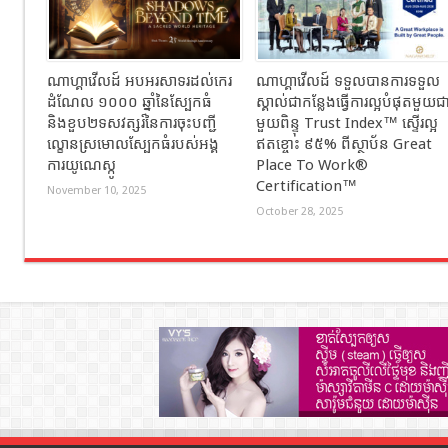
ណាហ្គាវើលដ៍ អបអរសាទរដល់កេរ
ណាហ្គាវើលដ៍ ទទួលបានការទទួល
ដំណែល ១០០០ ឆ្នាំនៃស្បែកធំ
ស្គាល់ជាកន្លែងធ្វើការល្អបំផុតមួយជ
និងខួប២ទសវត្សរ៍នៃការចុះបញ្ជី
មួយពិន្ទុ Trust Index™ ស្ទើរល្អ
ល្ខោនស្រមោលស្បែកធំរបស់អង្គ
ឥតខ្ចោះ ៩៥% ពីស្ថាប័ន Great
ការយូណេស្កូ
Place To Work®
Certification™
November 10, 2025
October 28, 2025