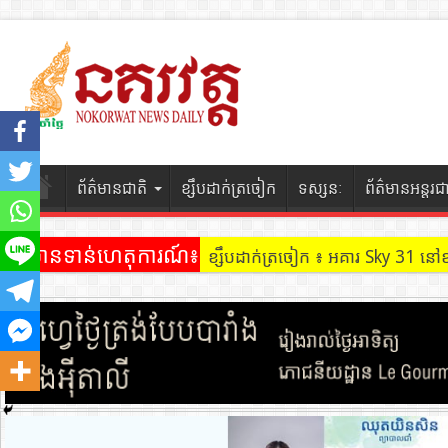
ព័ត៌មានជាតិ
ខ្សឹបដាក់ត្រចៀក
ទស្សនៈ
ព័ត៌មានអន្តរជ
ព័ត៌មានទាន់ហេតុការណ៍៖
ខ្សឹបដាក់ត្រចៀក ៖ អគារ Sky 31 នៅ