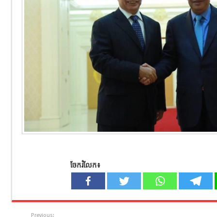
ចែករំលែក៖
Previous: