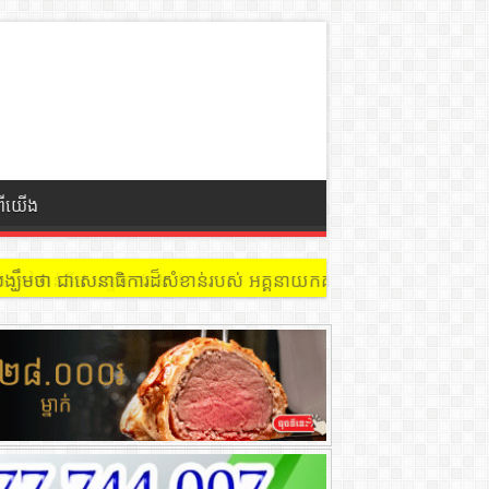
ពីយើង
 នៅជាន់ទី៩ បន្ទប់ ៩០២ !