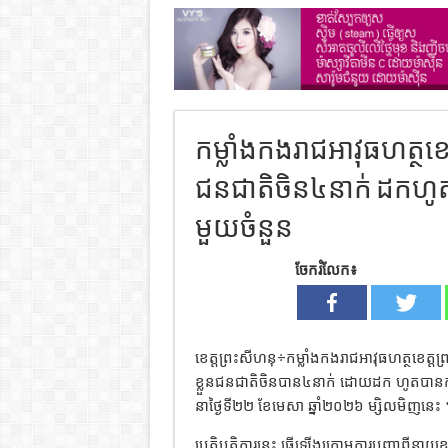
កម្លាំងកងរាជអាវុធហត្ថខេ
ជនជាតិចិន៤នាក់ ដកហូត
មួយចំនួន
ចែករំលែក៖
ខេត្តព្រះសីហនុ÷កម្លាំងកងរាជអាវុធហត្ថខេត្ត
ខ្លួនជនជាតិចិនបាន៤នាក់ ដោយដក ហូតបានកាំភ
នាថ្ងៃទី២២ ខែមេសា ឆ្នាំ២០២៦ ម្សិលមិញនេះ 
ប្រតិបត្តិការនេះ ធ្វើឡើងក្រោមការបញ្ជាពីន