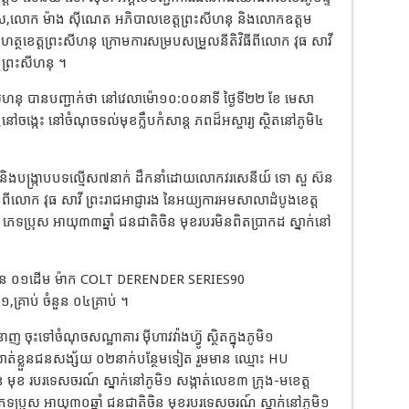
ទេស,លោក ម៉ាង ស៊ីណេត អភិបាលខេត្តព្រះសីហនុ និងលោកឧត្តម
ធហត្ថខេត្តព្រះសីហនុ ក្រោមការសម្របសម្រួលនីតិវិធីពីលោក វុធ សាវី
តព្រះសីហនុ ។
ីហនុ បានបញ្ជាក់ថា នៅវេលាម៉ោ១០:០០នាទី ថ្ងៃទី២២ ខែ មេសា
ចង្កេះ នៅចំណុចទល់មុខក្លឹបកំសាន្ត ភពដ៏អស្ចារ្យ ស្ថិតនៅភូមិ៤
្រាវ និងបង្ក្រាបបទល្មើស៧នាក់ ដឹកនាំដោយលោកវរសេនីយ៍ ទោ សួ ស៊ន
ីពីលោក វុធ សាវី ព្រះរាជអាជ្ញារង នៃអយ្យការអមសាលាដំបូងខេត្ត
ភេទប្រុស អាយុ៣៣ឆ្នាំ ជនជាតិចិន មុខរបរមិនពិតប្រាកដ ស្នាក់នៅ
ខ្លី ចំនួន ០១ដើម ម៉ាក COLT DERENDER SERIES90
្រាប់ ចំនួន ០៤គ្រាប់ ។
ុះទៅចំណុចសណ្ឋាគារ ម៉ីហាវវ៉ាងហ៊្វូ ស្ថិតក្នុងភូមិ១
តឃាត់ខ្លួនជនសង្ស័យ ០២នាក់បន្ថែមទៀត រួមមាន ឈ្មោះ HU
មុខ របរទេសចរណ៍ ស្នាក់នៅភូមិ១ សង្កាត់លេខ៣ ក្រុង-មខេត្ត
ប្រុស អាយុ៣០ឆ្នាំ ជនជាតិចិន មុខរបរទេសចរណ៍ ស្នាក់នៅភូមិ១