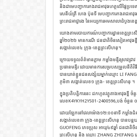
និងជាមេបញ្ជាការកងរាជអាវុធហត្ថលើផ្ទៃប្រ
សេនីយ៍ត្រី ហេង ប៊ុនទី មេបញ្ជាការកងរាជអាវុ
ព្រះរាជអាជ្ញារង នៃអយ្យការអមសាលាដំបូងខេត្
យោងតាមរបាយការណ៍បញ្ជាការដ្ឋានខេត្តព្រះស
ឆ្នាំ២០២៦ មានករណី ជនជាតិចិនសៀតអាវុធខ្លីនៅ
សង្កាត់លេខ៤ ក្រុង-ខេត្តព្រះសីហនុ។
ក្រោយទទួលព័ត៌មានភ្លាម កម្លាំងមន្ទីរស្រាវជ
ប្រធានមន្ទីរ ដោយមានការសម្របសម្រួលនីតិវិធ
បានឃាត់ខ្លួនជនសង្ស័យម្នាក់ឈ្មោះ LI FANG 
ភូមិ៣ សង្កាត់លេខ១ ក្រុង- ខេត្តព្រះសីហនុ ។
ក្នុងប្រតិបត្តិការនេះ ដកហូតវត្ថុតាងអាវុធ
លេខK4YKYH2YS01-2400596,បង់ ចំនួន ០១,គ
ដោយឡែកនៅវេលាម៉ោង១២:០០នាទី កម្លាំងជំនាញ ច
សង្កាត់លេខ៣ ក្រុង-ខេត្តព្រះសីហនុ បានបន្
GUOFENG ភេទប្រុស អាយុ៤៩ឆ្នាំ ជនជាតិចិន 
ព្រះសីហនុ និង ឈ្មោះ ZHANG ZHIFANG ភេទ