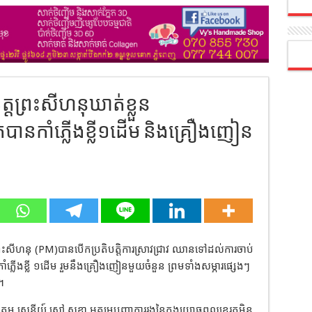
ត្តព្រះសីហនុឃាត់ខ្លួន
បានកាំភ្លើងខ្លី១ដើម និងគ្រឿងញៀន
ព្រះសីហនុ (PM)បានបើកប្រតិបត្តិការស្រាវជ្រាវ ឈានទៅដល់ការចាប់
្លើងខ្លី ១ដើម រួមនឹងគ្រឿងញៀនមួយចំនួន ព្រមទាំងសម្ភារផ្សេងៗ
។
ាយឧត្តម សេនីយ៍ សៅ សុខា អគ្គមេបញ្ជាការរងនៃកងយោធពលខេរភូមិន្ទ