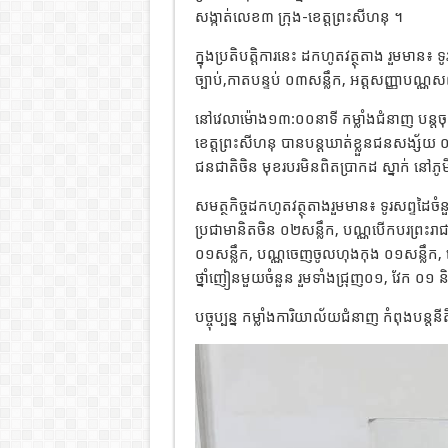
សង្កាត់លេខ៣ ក្រុង-ខេត្តព្រះសីហនុ ។
ក្នុងប្រតិបត្តិការនេះ ដកហូតវត្ថុតាង រួមមា
ច្បាប់,កាតបន្ទប់ ០៣សន្លឹក, អត្តសញ្ញាបណ្ណសញ្
នៅវេលាម៉ោង១៣:០០នាទី កម្លាំងជំនាញ បន្តចុះទ
ខេត្តព្រះសីហនុ បានបន្តឃាត់ខ្លួនជនសង្ស័យ
ជនជាតិចិន មុខរបរមិនពិតប្រាកដ ស្នាក់ នៅភូម
សមត្ថកិច្ចដកហូតវត្ថុតាងរួមមាន៖ ទូរសព្ទដៃច
ប្រជាមានិតចិន ០២សន្លឹក, បណ្ណបើកបរព្រះរា
០១សន្លឹក, បណ្ណចេញចូលហុងកុង ០១សន្លឹក
ថ្នាំញៀនមួយចំនួន រួមទាំងជ្រុញ០១, វែក ០១
បច្ចុប្បន្ន កម្លាំងការិយាល័យជំនាញ កំពុងបន្តនីតិ