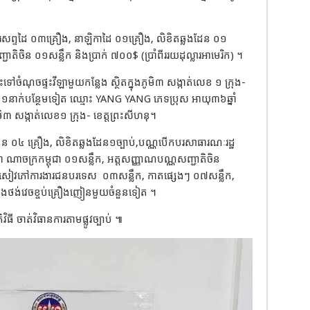
ន៖ ទូរសព្ទដៃ ០៣គ្រឿង, នាឡិកាដៃ ០១គ្រឿង, លិខិតឆ្លងដែន ០១
ជាតិចិន ០១សន្លឹក និងប្រាក់ ៧០០$ (ប្រាំពីររយដុល្លារអាមេរិក) ។
ៅចំណុចផ្ទះវីឡាមួយកន្លែង ស្ថិតក្នុងភូមិ៣ សង្កាត់លេខ ១ ក្រុង-
 ០១នាក់បន្ថែមទៀត ឈ្មោះ YANG YANG ភេទប្រុស អាយុ៣៦ឆ្នាំ
ិ៣ សង្កាត់លេខ១ ក្រុង- ខេត្តព្រះសីហនុ។
ំនួន ០៤ គ្រឿង, លិខិតឆ្លងដែន១ច្បាប់,បណ្ណបើកបរសាធារណៈរដ្ឋ
ជា ណាចក្រកម្ពុជា ០១សន្លឹក, អត្តសញ្ញាណបណ្ណសញ្ជាតិចិន
, សៀវភៅការងារជនបរទេស
០៣សន្លឹក, កាតផ្សេងៗ ០៧សន្លឹក,
 និងថង់វេចខ្ចប់គ្រឿងញៀនមួយចំនួនទៀត ។
វិធី ចាត់វិធានការតាមផ្លូវច្បាប់ ៕