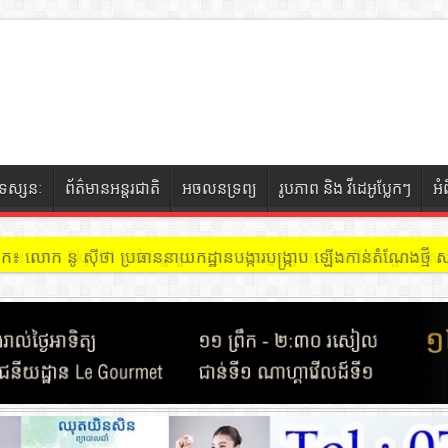
ទស្សនៈ
ព័ត៌មានអន្តរជាតិ
អចលនទ្រព្យ
រូបភាព និង វីដេអូប្លែកៗ
អំ
ចៀក ៖ អគារ Sky 31 នៅខណ្ឌទួលគោក មានអ្នកជួលបន្ទប់បើកល្បែងសុីសង