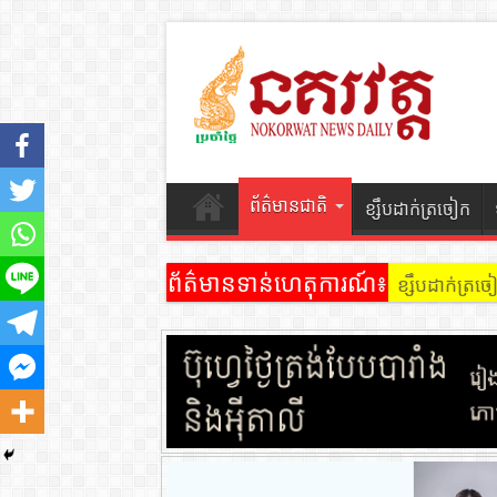
ព័ត៌មានជាតិ
ខ្សឹបដាក់ត្រចៀក
ព័ត៌មានទាន់ហេតុការណ៍៖
ខ្សឹបដាក់ត្រ