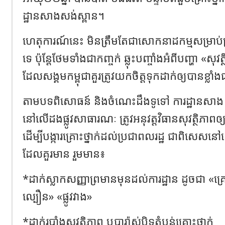
ដ្ឋានសាងសង់ស្ពាន។
ហេតុការណ៍នេះ មិនត្រឹមតែជាសោកនាដកម្មសម្រាប់គ្
ទេ ប៉ុន្តែថែមទាំងជាកញ្ចក់ ឆ្លុះបញ្ចាំងអំពីបញ្ហា «ស
ដែលសង្គមកម្ពុជាគួរត្រូវយកចិត្តទុកដាក់ឲ្យបានខ្លា
តាមបទពិសោធន៍ និងចំណេះដឹងទូទៅ ការដ្ឋានសាង សង
នៅលើដងផ្លូវសាធារណៈ ត្រូវអនុវត្តវិធានសុវត្ថិភាពឲ្យប
ដើម្បីបង្ការគ្រោះថ្នាក់ដល់ប្រជាពលរដ្ឋ ជាពិសេស
ដែលគួរមាន រួមមាន៖
*ដាក់ស្លាកសញ្ញាព្រមានមុនដល់ការដ្ឋាន ដូចជា «គ្រ
ល្បឿន» «ផ្លូវវាង»
*ដាក់របាំងសុវត្ថិភាព ឬបារ៉ាស់បិទតំបន់គ្រោះថ្នាក់