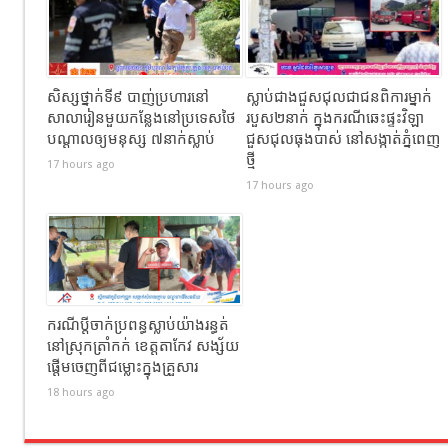
សិស្សថ្នាក់ទី៩ បាញ់ប្រហារនៅ
ស្លាប់ជាងជួសជុលជាជនពិការម្នាក់
សាលារៀនមួយកន្លែងនៅប្រទេសថៃ
របួស២នាក់ ក្នុងករណីឆេះផ្ទះវិឡា
បណ្តាលឲ្យមនុស្ស ៧នាក់ស្លាប់
ជួសជុលធុងបាស់ នៅសង្កាត់ភ្នំពេញ
ថ្មី
17 hours ago
17 hours ago
ករណីប្តីចាក់ប្រពន្ធស្លាប់យ៉ាងរន្ធត់
នៅស្រុកត្រាំកក់ ខេត្តតាកែវ សង្ស័យ
ផ្តើមចេញពីជម្លោះក្នុងគ្រួសារ
18 hours ago