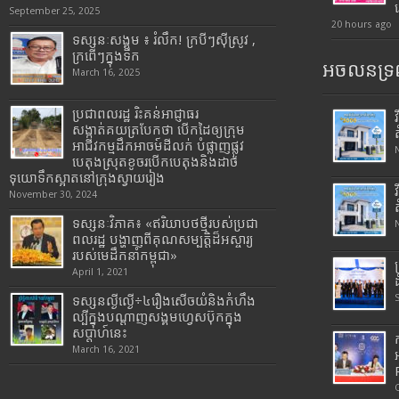
September 25, 2025
20 hours ago
ទស្សនៈសង្គម ៖ រំលឹក! ក្របីៗស៊ីស្រូវ ,
ក្រពើៗក្នុងទឹក
អចលនទ្រព
March 16, 2025
ប្រជាពលរដ្ឋ រិះគន់អាជ្ញាធរ
សង្កាត់គយត្របែកថា បើកដៃឲ្យក្រុម
អាជីវកម្មដឹកអាចម៍ដីលក់ បំផ្លាញផ្លូវ
បេតុងស្រុតខូចរបើកបេតុងនិងដាច់
ទុយោទឹកស្អាតនៅក្រុងស្វាយរៀង
November 30, 2024
ទស្សនៈវិភាគ៖ «ឥរិយាបថថ្មីរបស់ប្រជា
ពលរដ្ឋ បង្ហាញពីគុណសម្បត្តិដ៏អស្ចារ្យ
របស់មេដឹកនាំកម្ពុជា»
April 1, 2021
ទស្សនល្ងីល្ងើ÷៤រឿងសើចយំនិងកំហឹង
ល្បីក្នុងបណ្តាញសង្គមហ្វេសប៊ុកក្នុង
សប្តាហ៍នេះ
March 16, 2021