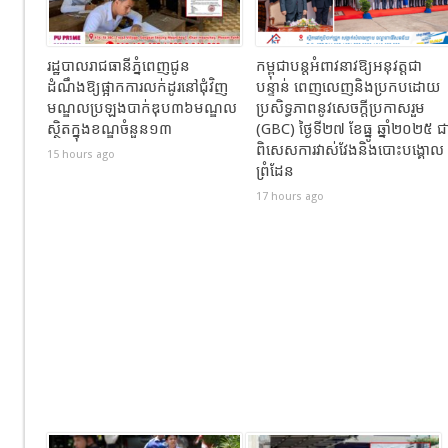
រដ្ឋបាលរាជធានីភ្នំពេញជូន
កម្ពុជាបន្តអំពាវនាវឱ្យអនុវត្តជា
ដំណឹងឱ្យផ្អាកការលក់ដូរនៅជុំវិញ
បន្ទាន់ ពេញលេញនិងប្រកបដោយ
មណ្ឌលប្រឡងបាក់ឌុប៣៦មណ្ឌល
ប្រសិទ្ធភាពនូវសេចក្តីប្រកាសរួម
ស្ថិតក្នុងខណ្ឌចំនួន១៣
(GBC) ថ្ងៃទី២៧ ខែធ្នូ ឆ្នាំ២០២៥ ជ
ពិសេសការវាស់វែងនិងបោះបង្គោល
15 hours ago
ព្រំដែន
17 hours ago