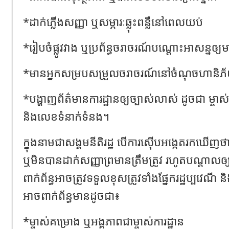
*ដាក់ភ្លើងសញ្ញា ឬសម្ភារៈឆ្លុះពន្លឺនៅពេលយប់
*រៀបចំផ្លូវវាង ឬប្រព័ន្ធចរាចរណ៍បណ្ដោះអាសន្នឲ្យម
*មានអ្នកសម្របសម្រួលចរាចរណ៍នៅចំណុចហានិភ
*បង្ហាញព័ត៌មានការដ្ឋានឲ្យច្បាស់លាស់ ដូចជា ម្ចាស
និងលេខទំនាក់ទំនង។
ក្នុងនាមជាសង្គមនីតិរដ្ឋ បើការស៊ើបអង្កេតរកឃើញថា ក
ឬមិនបានដាក់សញ្ញាព្រមានត្រឹមត្រូវ រហូតបណ្ដាលឲ្
ពាក់ព័ន្ធអាចត្រូវទទួលខុសត្រូវទាំងផ្នែករដ្ឋប្បវេណី
អាចពាក់ព័ន្ធមានដូចជា៖
*ម្ចាស់គម្រោង ឬអង្គភាពជាម្ចាស់ការដ្ឋាន