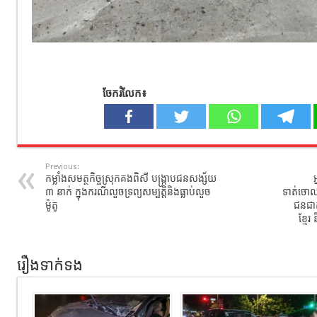
ចែករំលែក៖
Previous:
កម្លាំងសមត្ថកិច្ចស្រុកគងពិសី បង្ក្រាបជនសង្ស័យ
៣ នាក់ ក្នុងករណីលួចទ្រព្យសម្បត្តិនិងធ្លាប់លួច
ទាត់ចោលព
ម៉ូតូ
ជនជាត
ខ្មែរ
រឿងទាក់ទង