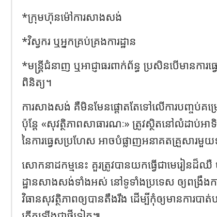
*ក្រុមហ៊ុនម៉ៅការសាងសង់
*វិស្វករ ឬអ្នកគ្រប់គ្រងការដ្ឋាន
*មន្ត្រីជំនាញ ឬអាជ្ញាធរពាក់ព័ន្ធ ប្រសិនបើមានការធ្
ពិនិត្យ។
ការសាងសង់ គឺមិនមែនផ្តោតតែទៅលើការបញ្ចប់គម្
ប៉ុន្តែ «សុវត្ថិភាពសាធារណៈ» ត្រូវស្ថិតនៅលំដាប់អា
នៃការធ្វេសប្រហែស អាចបំផ្លាញអនាគតគ្រួសារមួយ
សោកនាដកម្មនេះ គួរត្រូវបានយកធ្វើជាមេរៀនដ៏ឈឺ ចា
ដ្ឋានសាងសង់ទាំងអស់ នៅទូទាំងប្រទេស ឲ្យពង្រឹងក
វិធានសុវត្ថិភាពឲ្យបានតឹងរឹង ដើម្បីកុំឲ្យមានការ
កើតឡើងជាថ្មីទៀត៕