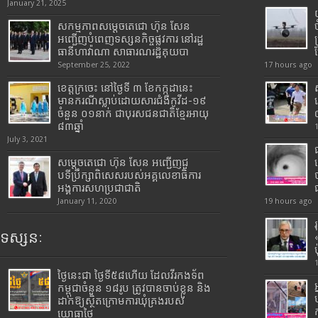
January 21, 2025
សកម្មភាពសម្តេចតេជោ ហ៊ុន សែន
អញ្ជើញបំពេញទស្សនកិច្ចផ្លូវការ នៅរដ្ឋ
ធានីហាវ៉ាណា សាធារណរដ្ឋគុយបា
September 25, 2022
17 hours ago
ខេត្តក្រចេះ នៅថ្ងៃទី ៣ ខែកក្កដានេះ
មានករណីស្លាប់ដោយសារជំងឺកូវីដ-១៩
ចំនួន ០១នាក់ ជាបុរសជនជាតិខ្មែរអាយុ
៨៣ឆ្នាំ
July 3, 2021
សម្តេចតេជោ ហ៊ុន សែន អញ្ជើញជួ
បទីប្រឹក្សាពិសេសរបស់អគ្គលេខាធិការ
អង្គការសហប្រជាជាតិ
January 11, 2020
19 hours ago
ទស្សនៈ
ថ្ងៃនេះជា ថ្ងៃទី៥៨ហើយ ដែលវីរកងទ័ព
កម្ពុជាចំនួន ១៨រូប ត្រូវបានចាប់ខ្លួន និង
ដាក់ឱ្យស្ថិតក្រោមការឃុំគ្រងរបស់
យោធាថៃ