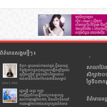
ព័ត៌មានសង្គមថ្មីៗ ៖
>
ឪពុក-ម្ដាយអស់ការអត់ធ្មត់,ប្ដឹងសមត្ថ
សាលាប៊ែលធ
កិច្ចឱ្យចាប់ខ្លួនកូនប្រុសបង្កើតប្រើប្រាស់
សិក្សា២
គ្រឿងញៀន ក្នុងករណីហិង្សាដោយ
ចេតនានិងគំរាមកំហែងថានឹងសម្លាប់
ថ្ងៃទី០៣ក
June 3, 2026
រដ្ឋមន្រ្តី​ នេត្រ​ ភក្ត្រា​
អញ្ជើញបើកសន្និបាតបូកសរុបលទ្ធ
ព័ត៌មានអន្
ផលការងារឆ្នាំ២០២៤ និងលើកទិសដៅ
ការងារឆ្នាំ២០២៥របស់​ក្រសួង​ព័ត៌មាន​