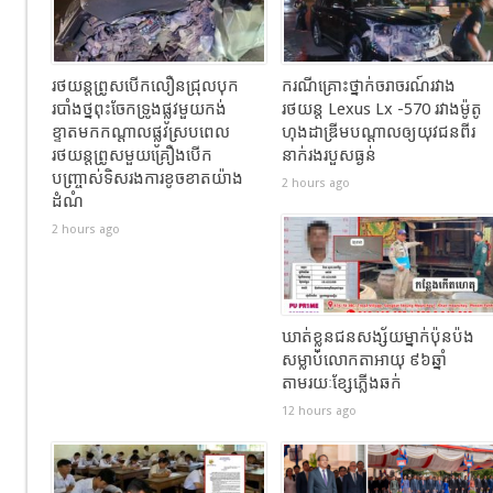
រថយន្តព្រូសបើកលឿនជ្រុលបុក
ករណីគ្រោះថ្នាក់ចរាចរណ៍រវាង
របាំងថ្នពុះចែកទ្រូងផ្លូវមួយកង់
រថយន្ត Lexus Lx -570 រវាងម៉ូតូ
ខ្ទាតមកកណ្តាលផ្លូវស្របពេល
ហុងដាឌ្រីមបណ្ដាលឲ្យយុវជនពីរ
រថយន្តព្រូសមួយគ្រឿងបើក
នាក់រងរបួសធ្ងន់
បញ្ច្រាស់ទិសរងការខូចខាតយ៉ាង
2 hours ago
ដំណំ
2 hours ago
ឃាត់ខ្លួនជនសង្ស័យម្នាក់ប៉ុនប៉ង
សម្លាប់លោកតាអាយុ ៩៦ឆ្នាំ
តាមរយៈខ្សែភ្លើងឆក់
12 hours ago