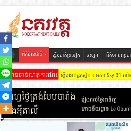
ព័ត៌មានជាតិ
ខ្សឹបដាក់ត្រចៀក
ទស្សនៈ
ព័ត៌មានអន្តរជា
ព័ត៌មានទាន់ហេតុការណ៍៖
ខ្សឹបដាក់ត្រចៀក ៖ អគារ Sky 31 នៅ