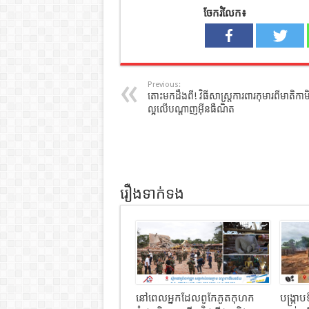
ចែករំលែក៖
Previous:
តោះ​មកដឹងពី! វិធីសាស្ត្រការពារកុមារពីមាតិកាម
ល្អលើបណ្តាញអុីនធឺណិត
រឿងទាក់ទង
នៅពេលអ្នកដែលពូកែភូតកុហក
បង្រ្កា