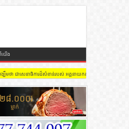
ពីយើង
 នៅជាន់ទី៩ បន្ទប់ ៩០២ !