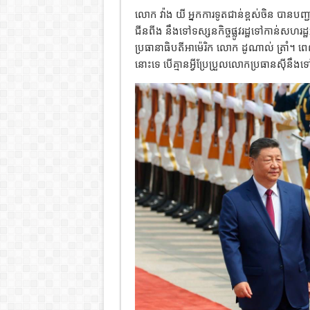
លោក វ៉ាង យី អ្នកការទូតជាន់ខ្ពស់ចិន បានបញ្ជ
ជីនពីង នឹងទៅទស្សនកិច្ចផ្លូវរដ្ឋទៅកាន់សហរដ្ឋ
ប្រធានាធិបតីអាម៉េរិក លោក ដូណាល់ ត្រាំ។ 
នោះទេ បើគ្មានអ្វីប្រែប្រួលលោកប្រធានស៊ីនឹង