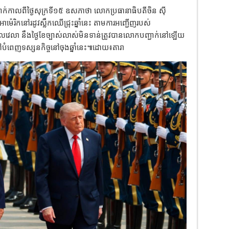
ាក់កាលពីថ្ងៃសុក្រទី១៥​ ឧសភា​ថា​ លោកប្រធានាធិបតីចិន ស៊ី
អាម៉េរិកនៅរដូវស្លឹកឈើជ្រុះឆ្នាំនេះ តាមការអញ្ជើញរបស់
ពេលវេលា នឹងថ្ងៃខែច្បាស់លាស់មិនទាន់ត្រូវបានលោកបញ្ជាក់នៅឡើយ
ទៅបំពេញទស្សនកិច្ចនៅចុងឆ្នាំនេះ៕ដោយ​៖តារា​