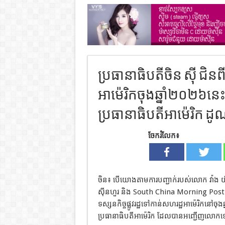
ប្រធានាធិបតី​ចិន​ ស៊ី​ ជ
អាម៉េរិកចុងឆ្នាំ២០២៦
ប្រធានាធិបតី​អាម៉េរិក​ ដូណ
ចែករំលែក៖
ចិន៖ បើយោងតាមការបញ្ជាក់របស់លោក​ វ៉ាង​ យី​ រដ
ស៊ីនហួរ និង South China Morning Post ចេ
ទស្សនកិច្ចផ្លូវរដ្ឋទៅកាន់សហរដ្ឋអាម៉េរិកនៅច
ប្រធានាធិបតី​អាម៉េរិក​ ដែលបានអញ្ជើញលោកទៅទ