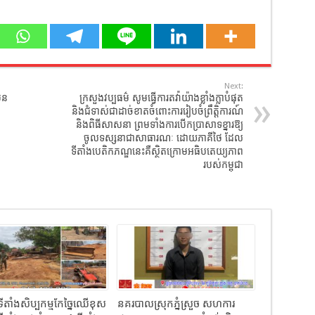
Next:
ិន
ក្រសួងវប្បធម៌ សូមធ្វើការតវ៉ាយ៉ាងខ្លាំងក្លាបំផុត
និងជំទាស់ជាដាច់ខាតចំពោះការរៀបចំព្រឹត្តិការណ៍
និងពិធីសាសនា ព្រមទាំងការបើកប្រាសាទខ្នារឱ្យ
ចូលទស្សនាជាសាធារណៈ ដោយភាគីថៃ ដែល
ទីតាំងបេតិកភណ្ឌនេះគឺស្ថិតក្រោមអធិបតេយ្យភាព
របស់កម្ពុជា
បទីតាំងសិប្បកម្មកែច្នៃឈើខុស
នគរបាលស្រុកភ្នំស្រួច សហការ