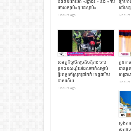
បំផុតនិយាយពី «វិជ្ជាជីវៈ» និង «ការ
ច្បាប់១
គោរពច្បាប់»ឱ្យគេស្តាប់»
នៅខេត្ត
6 hours ago
6 hours
សមត្ថកិច្ចបើកប្រតិបត្តិការ ចាប់
កូនកាហ្
ខ្លួនជនសង្ស័យដែលចាក់សម្លាប់
បានផ្ត
ប្រពន្ធនៅស្រុកត្រាំកក់ ខេត្តតាកែវ
ពេជ្រាដ
បានហេីយ
9 hours
8 hours ago
ស្នងកា
ប្រកាសព