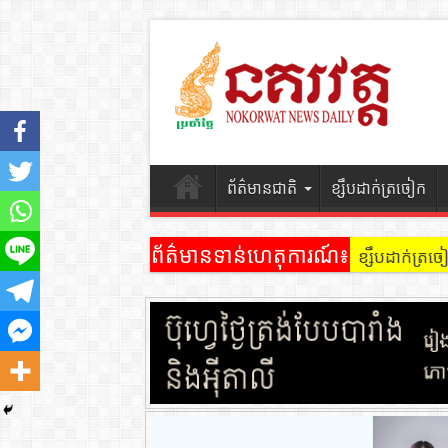
ព័ត៌មានជាតិ
ខ្សឹបដាក់ត្រចៀក
ព័ត៌មានទាន់ហេតុការណ៍៖
ខ្សឹបដាក់ត្រ