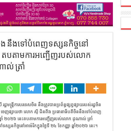
ិនពីង​ នឹងទៅបំពេញទស្សនកិច្ចនៅ
នេះ​ តបតាមការអញ្ជើញរបស់លោក
ាល់​ ត្រាំ
្ឋមន្រ្តីការបរទេសចិន នឹងត្រូវបានប្រព័ន្ធផ្សព្វផ្សាយរបស់រដ្ឋចិន
ញផ្សាយថា​ លោក​ ស៊ី​ ជិនពីង​ ប្រធានាធិបតីចិន​នឹងទៅបំពេញ
ុងឆ្នាំ ២០២៦ នេះតបតាមការអញ្ជើញរបស់លោក​ ដូណាល់​ ត្រាំ​
ស្សនកិច្ចនៅអាម៉េរិកក្នុងថ្ងៃទី ២៤ ខែកញ្ញា ឆ្នាំ២០២៦ នេះ។