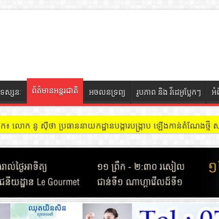
ព័ត៌មានអន្តរជាតិ
ទស្សនៈ
អចលនទ្រព្យ
រូបភាព និង វីដេអូប្លែកៗ
អំ
ចៀក ៖ អគារ Sky 31 នៅខណ្ឌទួលគោក មានអ្នកជួលបន្ទប់បើកល្បែងសុីសង