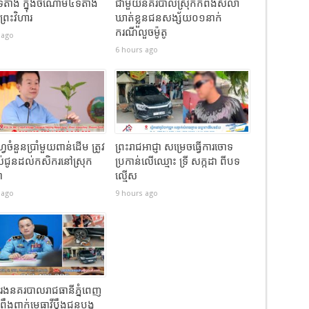
ទីតាំង ក្នុងចំណោម៤ទីតាំង
ជាមួយនគរបាលស្រុកកំពង់សិលា
ព្រះវិហារ
ឃាត់ខ្លួនជនសង្ស័យ០១នាក់
ករណីលួចម៉ូតូ
 ago
6 hours ago
វេចំនួនប្រាំមួយពាន់ដើម ត្រូវ
ព្រះរាជអាជ្ញា សម្រេចធ្វើការចោទ
ល់ជូនដល់កសិករនៅស្រុក
ប្រកាន់លើឈ្មោះ ទ្រី សក្កដា ពីបទ
ា
ល្មើស
 ago
9 hours ago
ររងនគរបាលរាជធានីភ្នំពេញ
ឹងពាក់មេធាវីប្តឹងជនបង្ក