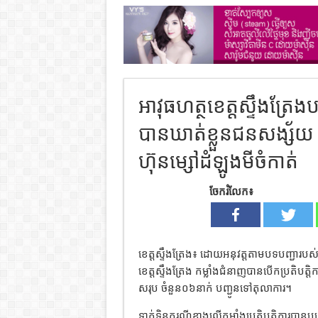
អាវុធហត្ថខេត្តស្ទឹងត្រ
បានឃាត់ខ្លួនជនសង្ស័យ 
ហ៊ុនម្សៅដំឡូងមីចំកាត់
ចែករំលែក៖
ខេត្តស្ទឹងត្រែង៖ ដោយអនុវត្តតាមបទបញ្ជារប
ខេត្តស្ទឹងត្រែង កម្លាំងជំនាញបានបើកប្រតិបត្ត
សរុប ចំនួន០៦នាក់ បញ្ជូនទៅតុលាការ។
ទាក់ទិនករណីខាងលើកម្លាំងប្រតិបត្តិការបានប