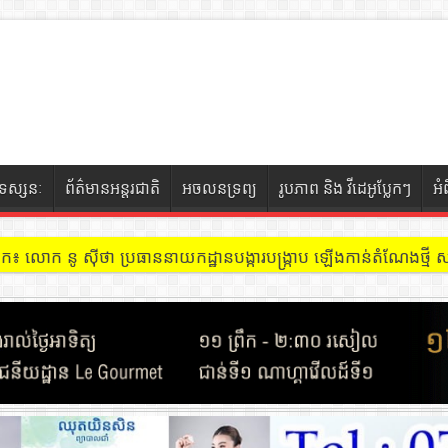
ទស្សនៈ
ព័ត៌មានអន្តរជាតិ
អចលនទ្រព្យ
រូបភាព និង វីដេអូប្លែកៗ
អំ
ចៀក ៖ អគារ Sky 31 នៅខណ្ឌទួលគោក មានអ្នកជួលបន្ទប់បើកល្បែងសុីសង