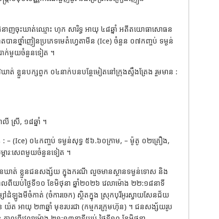
លាំងជំនាញចុះឃាត់ឈ្មោះ ហុក សារិទ្ធ អាយុ ៤៨ឆ្នាំ អតីតយោធាសោធន
ូតបានថ្នាំញៀនប្រភេទមេតំហ្វេតាមីន (Ice) ចំនួន ០៧កញ្ចប់ ទម្ងន់
ប្រាក់មួយចំនួនទៀត ។
ាវឃាត់ ខ្លួនបក្សពួក ០៤នាក់បនបន្ថែមៀតនៅក្រុងស្ទឹងត្រែង រួមមាន :
 ស្រី, ១៨ឆ្នាំ ។
: – (Ice) ០៤កញ្ចប់ ទម្ងន់សុទ្ធ ៥៦.៦០ក្រាម, – ម៉ូតូ ០២គ្រឿង,
 សម្ភារៈសេពមួយចំនួនទៀត ។
ថបានឃាត់ ខ្លួនជនសង្ស័យ ក្នុងករណី លួចមានស្ថានទម្ងន់ទោស និង
 កាលពីយប់ថ្ងៃទី១០ ខែមិថុនា ឆ្នាំ២០២៦ វេលាម៉ោង ២២:១៨នាទី
ដំឡូងមីចំកាត់ (ចំការចេក) ស្ថិតក្នុង ស្រុកបុរីអូរស្វាយសែនជ័យ
យ៉ត អាយុ ២៣ឆ្នាំ មុខរបរជា (កម្មករក្រុមហ៊ុន) ។ ជនសង្ស័យរូប
ហ៊ុន កាលពីវេលាម៉ោង ២១:១៣នាទីយប់ ថ្ងៃទី១០ ខែមិថុនា