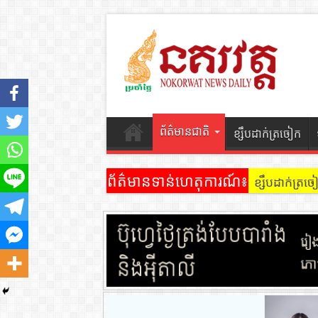
ព័ត៌មានជាតិ
ខ្សឹបដាក់ត្រចៀក
ព័ត៌មានទាន់ហេតុការណ៍៖
ខ្សឹបដាក់ត្រ