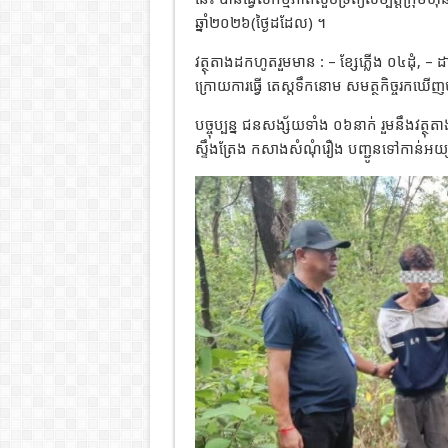
ឆ្នាំ២០២៦(ថ្ងៃដដែល) ។
វត្ថុតាងដកហូតរួមមាន : – ខ្សែភ្លើង ០៤ដុំ,
ក្រោយការធ្វើ តេស្តទឹកនោម សមត្ថកិច្ចរក
បច្ចុប្បន្ន ជនសង្ស័យទាំង ០៦នាក់ រួមនឹងវត្ថ
ស្ទឹងត្រែង កសាងសំណុំរឿង បញ្ជូនទៅកាន់អយ្យកា