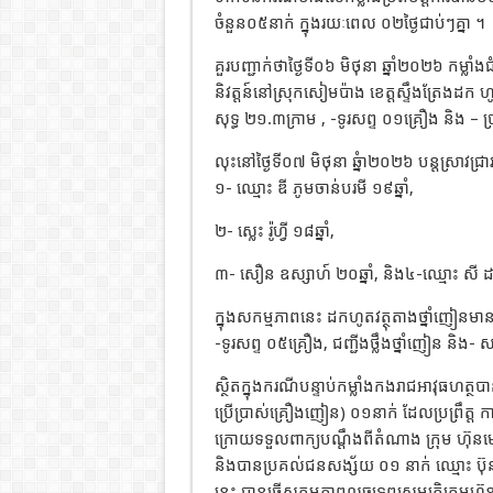
ចំនួន០៥នាក់ ក្នុងរយៈពេល ០២ថ្ងៃជាប់ៗគ្នា ។
គួរបញ្ជាក់ថាថ្ងៃទី០៦ មិថុនា ឆ្នាំ២០២៦ កម្
និវត្តន៍នៅស្រុកសៀមប៉ាង ខេត្តស្ទឹងត្រែងដក ហ
សុទ្ធ ២១.៣ក្រាម , -ទូរសព្ទ ០១គ្រឿង និង – 
លុះនៅថ្ងៃទី០៧ មិថុនា ឆ្នំា២០២៦ បន្តស្រាវជ្រ
១- ឈ្មោះ ឌី ភូមចាន់បរមី ១៩ឆ្នាំ,
២- ស្លេះ រ៉ូហ្វី ១៨ឆ្នាំ,
៣- សឿន ឧស្សាហ៍ ២០ឆ្នាំ, និង៤-ឈ្មោះ សី ដាលី
ក្នុងសកម្មភាពនេះ ដកហូតវត្ថុតាងថ្នាំញៀនមាន 
-ទូរសព្ទ ០៥គ្រឿង, ជញ្ជីងថ្លឹងថ្នាំញៀន និង-
ស្ថិតក្នុងករណីបន្ទាប់កម្លាំងកងរាជអាវុធហត្
ប្រើប្រាស់គ្រឿងញៀន) ០១នាក់ ដែលប្រព្រឹត្ត
ក្រោយទទួលពាក្យបណ្តឹងពីតំណាង ក្រុម ហ៊ុនម្សៅ
និងបានប្រគល់ជនសង្ស័យ ០១ នាក់ ឈ្មោះ ប៊ុន 
នេះ បានធ្វើសកម្មភាពលួចទ្រព្យសម្បត្តិក្រុម