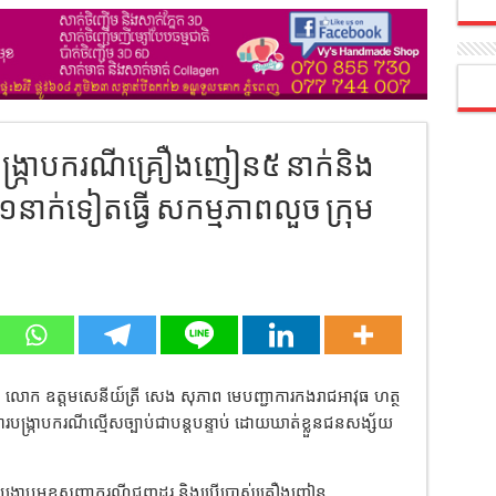
ែងបង្ក្រាបករណីគ្រឿងញៀន៥ នាក់និង
១នាក់ទៀតធ្វើ សកម្មភាពលួច ក្រុម
ស់ លោក ឧត្តមសេនីយ៍ត្រី សេង សុភាព មេបញ្ជាការកងរាជអាវុធ ហត្ថ
ិការបង្ក្រាបករណីល្មើសច្បាប់ជាបន្តបន្ទាប់ ដោយឃាត់ខ្លួនជនសង្ស័យ
បង្ក្រាបមុខសញ្ញាករណីជួញដូរ និងប្រើប្រាស់គ្រឿងញៀន