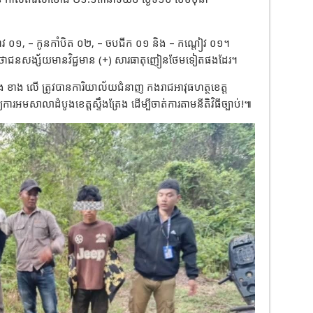
 – ដាវ ០១, – កូនកាំបិត ០២, – ចបជីក ០១ និង – កណ្តៀវ ០១។
ឃើញថាជនសង្ស័យមានវិជ្ជមាន (+) សារធាតុញៀនថែមទៀតផងដែរ។
ុតាង ខាង លើ ត្រូវបានការិយាល័យជំនាញ កងរាជអាវុធហត្ថខេត្ត
រអមសាលាដំបូងខេត្តស្ទឹងត្រែង ដើម្បីចាត់ការតាមនីតិវិធីច្បាប់!៕