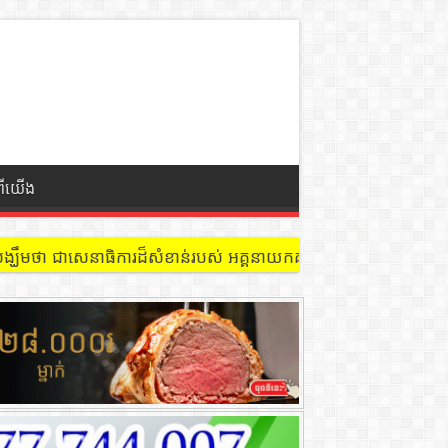
ពីយើង
 នៅជាន់ទី៩ បន្ទប់ ៩០២ !