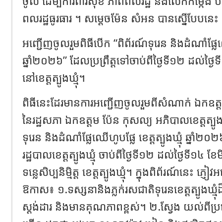
ចូល ដើម្បីការពារសុខ ភាពពលរដ្ឋ និងលើកកម្កើង បង្
ពលរដ្ឋធូរធារ ។ សម្ដេចម៉ែន សំអន បានស្នើបែបនេ
អញ្ជើញចូលរួមពិធីបើក “ពិព័រណ៍ទុរេន និងដំណាំផ្លែឈើហ
ឆ្នាំ២០២៦” ដែលប្រព្រឹត្តទៅចាប់ពីថ្ងៃទី១២ ដល់ថ្ងៃ
នៅខេត្តត្បូងឃ្មុំ។
ពិធីនេះដែរមានការអញ្ជើញចូលរួមពីសំណាក់ ឯកឧត្
នៃរដ្ឋសភា ឯកឧត្តម ប៉ែន កុសល្យ អភិបាលខេត្តត្បូងឃ្
ទុរេន និងដំណាំផ្លែឈើហូបផ្លែ ខេត្តត្បូងឃ្មុំ ឆ្
រដ្ឋបាលខេត្តត្បូងឃ្មុំ ចាប់ពីថ្ងៃទី១២ ដល់ថ្ងៃទី១៤ 
ទន្លេសិប្បនិមិ្មត្ត ខេត្តត្បូងឃ្មុំ។ ‎ក្នុងពិព័រណ៍នេះ ភ
ឱកាស៖ ‎១.ទស្សនានិងភ្លក់រសជាតិទុរេនខេត្តត្បូងឃ្មុ
ស្តង់ដារ និងមានគុណភាពខ្ពស់។ ២.ស្វែង យល់ពីប្