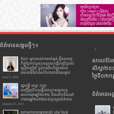
ព័ត៌មានសង្គមថ្មីៗ ៖
>
ឪពុក-ម្ដាយអស់ការអត់ធ្មត់,ប្ដឹងសមត្ថ
សាលាប៊ែលធ
កិច្ចឱ្យចាប់ខ្លួនកូនប្រុសបង្កើតប្រើប្រាស់
សិក្សា២
គ្រឿងញៀន ក្នុងករណីហិង្សាដោយ
ចេតនានិងគំរាមកំហែងថានឹងសម្លាប់
ថ្ងៃទី០៣ក
June 3, 2026
រដ្ឋមន្រ្តី​ នេត្រ​ ភក្ត្រា​
អញ្ជើញបើកសន្និបាតបូកសរុបលទ្ធ
ព័ត៌មានអន្
ផលការងារឆ្នាំ២០២៤ និងលើកទិសដៅ
ការងារឆ្នាំ២០២៥របស់​ក្រសួង​ព័ត៌មាន​
January 21, 2025
សកម្មភាពសម្តេចតេជោ ហ៊ុន សែន