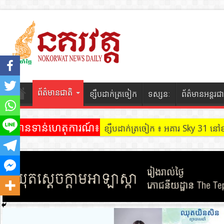
ព័ត៌មានជាតិ
ខ្សឹបដាក់ត្រចៀក
ទស្សនៈ
ព័ត៌មានអន្តរជា
ព័ត៌មានទាន់ហេតុការណ៍៖
ខ្សឹបដាក់ត្រចៀក ៖ អគារ Sky 31 នៅ
ខ្សឹបដាក់ត្រចៀក ៖ ដល់ករ ! ឈ្មួញដ