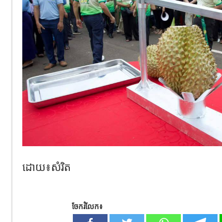
ដោយ៖សំរិត
ចែករំលែក៖