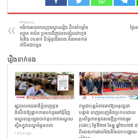
Previous:
អធិការនគរបាលក្រុងស្វាយរៀង ដឹកនាំកម្លាំង
ថ្ងៃ
ល្បាត ចល័ត ប្រទះឃើញជនសង្ស័យជាក្មេង
ទំនើង ០៤នាក់ ជិះម៉ូតូដើរលេង និងមានកាន់
កាំបិតជាប់ខ្លួន
រឿងទាក់ទង
រដ្ឋបាលរាជធានីភ្នំពេញជូន
កម្ពុជាបន្តអំពាវនាវឱ្យអនុវត្តជា
ដំណឹងឱ្យផ្អាកការលក់ដូរនៅជុំវិញ
បន្ទាន់ ពេញលេញនិងប្រកបដោយ
មណ្ឌលប្រឡងបាក់ឌុប៣៦មណ្ឌល
ប្រសិទ្ធភាពនូវសេចក្តីប្រកាសរួម
ស្ថិតក្នុងខណ្ឌចំនួន១៣
(GBC) ថ្ងៃទី២៧ ខែធ្នូ ឆ្នាំ២០២៥ ជ
ពិសេសការវាស់វែងនិងបោះបង្គោល
1 hour ago