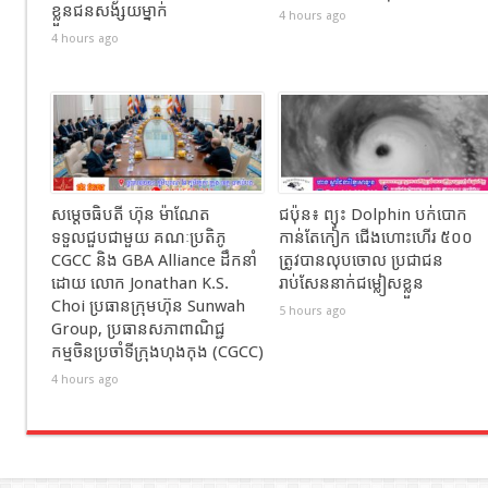
ខ្លួនជនសង័្សយម្នាក់
4 hours ago
4 hours ago
សម្ដេចធិបតី ហ៊ុន ម៉ាណែត
ជប៉ុន៖ ព្យុះ Dolphin បក់បោក
ទទួលជួបជាមួយ គណៈប្រតិភូ
កាន់តែកៀក ជើងហោះហើរ ៥០០
CGCC និង GBA Alliance ដឹកនាំ
ត្រូវបានលុបចោល ប្រជាជន
ដោយ លោក Jonathan K.S.
រាប់សែននាក់ជម្លៀសខ្លួន
Choi ប្រធានក្រុមហ៊ុន Sunwah
5 hours ago
Group, ប្រធានសភាពាណិជ្ជ
កម្មចិនប្រចាំទីក្រុងហុងកុង (CGCC)
4 hours ago