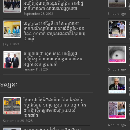
អញ្ជើញបំពេញទស្សនកិច្ចផ្លូវការ នៅរដ្ឋ
ធានីហាវ៉ាណា សាធារណរដ្ឋគុយបា
September 25, 2022
3 hours ago
ខេត្តក្រចេះ នៅថ្ងៃទី ៣ ខែកក្កដានេះ
មានករណីស្លាប់ដោយសារជំងឺកូវីដ-១៩
ចំនួន ០១នាក់ ជាបុរសជនជាតិខ្មែរអាយុ
៨៣ឆ្នាំ
July 3, 2021
សម្តេចតេជោ ហ៊ុន សែន អញ្ជើញជួ
បទីប្រឹក្សាពិសេសរបស់អគ្គលេខាធិការ
អង្គការសហប្រជាជាតិ
January 11, 2020
5 hours ago
ទស្សនៈ
ថ្ងៃនេះជា ថ្ងៃទី៥៨ហើយ ដែលវីរកងទ័ព
កម្ពុជាចំនួន ១៨រូប ត្រូវបានចាប់ខ្លួន និង
ដាក់ឱ្យស្ថិតក្រោមការឃុំគ្រងរបស់
យោធាថៃ
September 25, 2025
6 hours ago