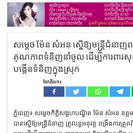
សម្តេច ម៉ែន សំអន ស្នើឱ្យមន្ដ្រីជំនាញពង
គុណភាពទំនិញនាំចូល ដើម្បីការពារស
បង្កើនទំនិញក្នុងស្រុក
ចែករំលែក៖
ភ្នំពេញ៖ សម្តេចកិត្តិសង្គហបណ្ឌិត ម៉ែន សំអន ឧត្តមប្
បានស្នើឱ្យមន្ដ្រីជំនាញ ត្រូវបន្ដអនុវត្ដ ពង្រឹងការត្