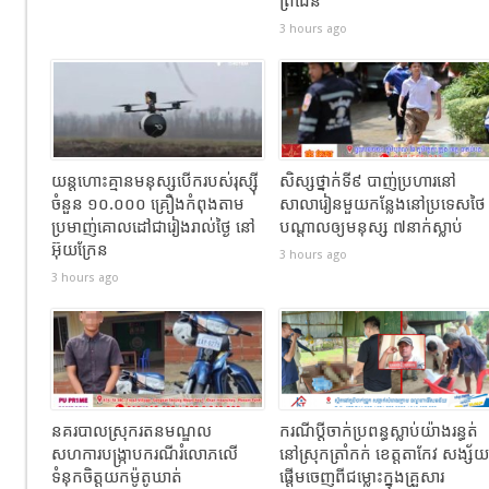
ព្រំដែន
3 hours ago
យន្តហោះគ្មានមនុស្សបើករបស់រុស្ស៊ី
សិស្សថ្នាក់ទី៩ បាញ់ប្រហារនៅ
ចំនួន ១០.០០០ គ្រឿងកំពុងតាម
សាលារៀនមួយកន្លែងនៅប្រទេសថៃ
ប្រមាញ់គោលដៅជារៀងរាល់ថ្ងៃ នៅ
បណ្តាលឲ្យមនុស្ស ៧នាក់ស្លាប់
អ៊ុយក្រែន
3 hours ago
3 hours ago
នគរបាលស្រុករតនមណ្ឌល
ករណីប្តីចាក់ប្រពន្ធស្លាប់យ៉ាងរន្ធត់
សហការបង្រ្កាបករណីរំលោភលើ
នៅស្រុកត្រាំកក់ ខេត្តតាកែវ សង្ស័យ
ទំនុកចិត្តយកម៉ូតូឃាត់
ផ្តើមចេញពីជម្លោះក្នុងគ្រួសារ