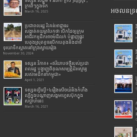
ទស្សនៈសង្គម ៖ រំលឹក! ក្របីៗស៊ីស្រូវ ,
ក្រពើៗក្នុងទឹក
អចលនទ្រព
March 16, 2025
ប្រជាពលរដ្ឋ រិះគន់អាជ្ញាធរ
សង្កាត់គយត្របែកថា បើកដៃឲ្យក្រុម
អាជីវកម្មដឹកអាចម៍ដីលក់ បំផ្លាញផ្លូវ
បេតុងស្រុតខូចរបើកបេតុងនិងដាច់
ទុយោទឹកស្អាតនៅក្រុងស្វាយរៀង
November 30, 2024
ទស្សនៈវិភាគ៖ «ឥរិយាបថថ្មីរបស់ប្រជា
ពលរដ្ឋ បង្ហាញពីគុណសម្បត្តិដ៏អស្ចារ្យ
របស់មេដឹកនាំកម្ពុជា»
April 1, 2021
ទស្សនល្ងីល្ងើ÷៤រឿងសើចយំនិងកំហឹង
ល្បីក្នុងបណ្តាញសង្គមហ្វេសប៊ុកក្នុង
សប្តាហ៍នេះ
March 16, 2021