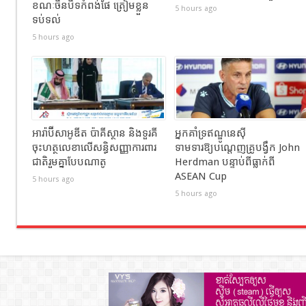
ខណៈចិនបិទកំពង់ផែ ត្រៀមខ្លួន
5 hours ago
ទប់ទល់
5 hours ago
អារ៉ាប៊ីសាអូឌីត ប៉ាគីស្ថាន និងទួរគី
អ្នកគាំទ្រឥណ្ឌូនេស៊ី
ចុះហត្ថលេខាលើសន្ធិសញ្ញាការពារ
ទាមទារឱ្យបណ្តេញគ្រូបង្វឹក John
ជាតិរួមគ្នាបែបណាតូ
Herdman បន្ទាប់ពីធ្លាក់ពី
ASEAN Cup
5 hours ago
5 hours ago