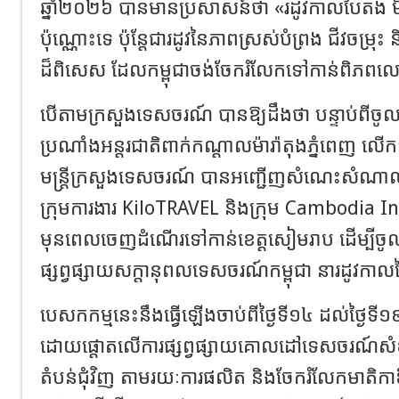
ឆ្នាំ​២០២៦​ បានមានប្រសាសន៍ថា​ «រដូវកាលបៃតង មិ
ប៉ុណ្ណោះទេ ប៉ុន្តែជារដូវនៃភាពស្រស់បំព្រង ជីវចម
ដ៏ពិសេស ដែលកម្ពុជាចង់ចែករំលែកទៅកាន់ពិភព
បើតាមក្រសួង​ទេសចរណ៍​ បានឱ្យដឹងថា​ បន្ទាប់ពីចូលរួមក
ប្រណាំងអន្តរជាតិពាក់កណ្តាលម៉ារ៉ាតុងភ្នំពេញ លើ
មន្ត្រីក្រសួងទេសចរណ៍ បានអញ្ជើញសំណេះសំណាល
ក្រុមការងារ KiloTRAVEL និងក្រុម Cambodia 
មុនពេលចេញដំណើរទៅកាន់ខេត្តសៀមរាប ដើម្បីចូលរ
ផ្សព្វផ្សាយសក្តានុពលទេសចរណ៍កម្ពុជា នារដូវកា
បេសកកម្មនេះនឹងធ្វើឡើងចាប់ពីថ្ងៃទី១៤ ដល់ថ្ងៃទី១
ដោយផ្តោតលើការផ្សព្វផ្សាយគោលដៅទេសចរណ៍សំខ
តំបន់ជុំវិញ តាមរយៈការផលិត និងចែករំលែកមាតិក