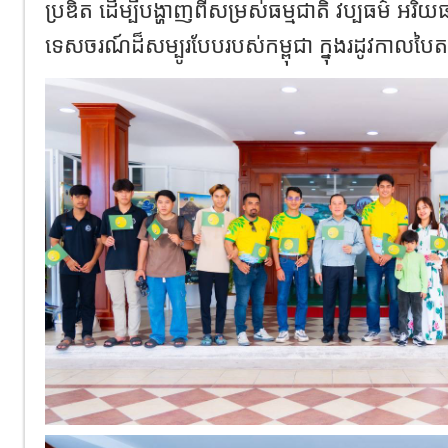
ប្រឌិត ដើម្បីបង្ហាញពីសម្រស់ធម្មជាតិ វប្បធម៌ អរ
ទេសចរណ៍ដ៏សម្បូរបែបរបស់កម្ពុជា ក្នុងរដូវកាលប