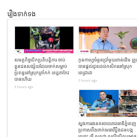
រឿងទាក់ទង
សមត្ថកិច្ចបើកប្រតិបត្តិការ ចាប់
កូនកាហ្វេចំនួនប្រាំមួយពាន់ដើម ត្រូ
ខ្លួនជនសង្ស័យដែលចាក់សម្លាប់
បានផ្តល់ជូនដល់កសិករនៅស្រុក
ប្រពន្ធនៅស្រុកត្រាំកក់ ខេត្តតាកែវ
ពេជ្រាដា
បានហេីយ
2 hours ago
2 hours ago
ស្នងការរងនគរបាលរាជធានីភ្នំពេញ
ប្រកាសពឹងពាក់មេធាវីប្តឹងជនបង្ក
ឈ្មោះ ទ្រី សក្ដដា ករណីបើកបរមាន