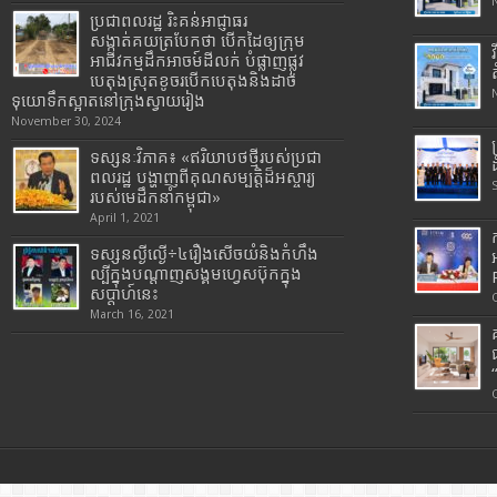
ប្រជាពលរដ្ឋ រិះគន់អាជ្ញាធរ
សង្កាត់គយត្របែកថា បើកដៃឲ្យក្រុម
អាជីវកម្មដឹកអាចម៍ដីលក់ បំផ្លាញផ្លូវ
បេតុងស្រុតខូចរបើកបេតុងនិងដាច់
ទុយោទឹកស្អាតនៅក្រុងស្វាយរៀង
November 30, 2024
ទស្សនៈវិភាគ៖ «ឥរិយាបថថ្មីរបស់ប្រជា
ពលរដ្ឋ បង្ហាញពីគុណសម្បត្តិដ៏អស្ចារ្យ
របស់មេដឹកនាំកម្ពុជា»
April 1, 2021
ទស្សនល្ងីល្ងើ÷៤រឿងសើចយំនិងកំហឹង
ល្បីក្នុងបណ្តាញសង្គមហ្វេសប៊ុកក្នុង
សប្តាហ៍នេះ
March 16, 2021