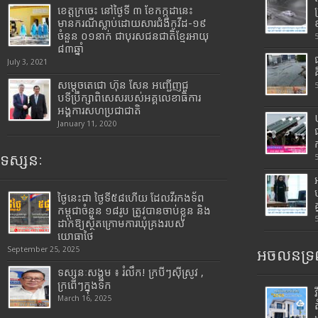
ខេត្តក្រចេះ នៅថ្ងៃទី ៣ ខែកក្កដានេះ
មានករណីស្លាប់ដោយសារជំងឺកូវីដ-១៩
ចំនួន ០១នាក់ ជាបុរសជនជាតិខ្មែរអាយុ
៨៣ឆ្នាំ
July 3, 2021
សម្តេចតេជោ ហ៊ុន សែន អញ្ជើញជួ
បទីប្រឹក្សាពិសេសរបស់អគ្គលេខាធិការ
អង្គការសហប្រជាជាតិ
January 11, 2020
ទស្សនៈ
ថ្ងៃនេះជា ថ្ងៃទី៥៨ហើយ ដែលវីរកងទ័ព
កម្ពុជាចំនួន ១៨រូប ត្រូវបានចាប់ខ្លួន និង
ដាក់ឱ្យស្ថិតក្រោមការឃុំគ្រងរបស់
យោធាថៃ
September 25, 2025
អចលនទ្រព
ទស្សនៈសង្គម ៖ រំលឹក! ក្របីៗស៊ីស្រូវ ,
ក្រពើៗក្នុងទឹក
March 16, 2025