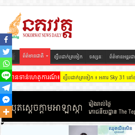
ព័ត៌មានជាតិ
ខ្សឹបដាក់ត្រចៀក
ទស្សនៈ
ព័ត៌មានអន្តរជា
ព័ត៌មានទាន់ហេតុការណ៍៖
ខ្សឹបដាក់ត្រចៀក ៖ អគារ Sky 31 នៅ
ខ្សឹបដាក់ត្រចៀក ៖ ដល់ករ ! ឈ្មួញដ