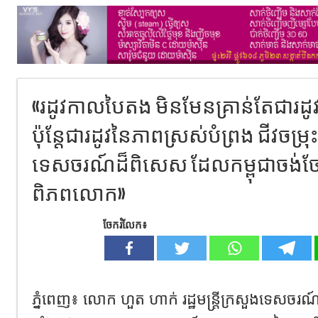
«រដូវកាលបៃតង មិនមែនគ្រាន់តែជារដូវ
ប៉ុន្តែជារដូវនៃភាពស្រស់បំព្រង ជីវចម
ទេសចរណ៍ដ៏ពិសេស ដែលកម្ពុជាចង់ច
ពិភពលោក»
ចែករំលែក៖
ភ្នំពេញ​៖​ លោក​ ហួត​ ហាក់​ រដ្ឋមន្ត្រី​ក្រសួង​ទេសចរណ៍