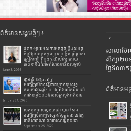
ព័ត៌មានសង្គមថ្មីៗ ៖
>
ឪពុក-ម្ដាយអស់ការអត់ធ្មត់,ប្ដឹងសមត្ថ
សាលាប៊ែលធ
កិច្ចឱ្យចាប់ខ្លួនកូនប្រុសបង្កើតប្រើប្រាស់
សិក្សា២
គ្រឿងញៀន ក្នុងករណីហិង្សាដោយ
ចេតនានិងគំរាមកំហែងថានឹងសម្លាប់
ថ្ងៃទី០៣ក
June 3, 2026
រដ្ឋមន្រ្តី​ នេត្រ​ ភក្ត្រា​
អញ្ជើញបើកសន្និបាតបូកសរុបលទ្ធ
ព័ត៌មានអន្
ផលការងារឆ្នាំ២០២៤ និងលើកទិសដៅ
ការងារឆ្នាំ២០២៥របស់​ក្រសួង​ព័ត៌មាន​
January 21, 2025
សកម្មភាពសម្តេចតេជោ ហ៊ុន សែន
អញ្ជើញបំពេញទស្សនកិច្ចផ្លូវការ នៅរដ្ឋ
ធានីហាវ៉ាណា សាធារណរដ្ឋគុយបា
September 25, 2022