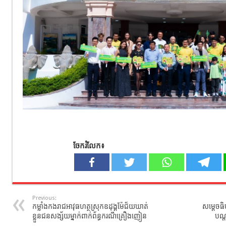
ចែករំលែក៖
Previous:
កម្លាំងកងរាជអាវុធហត្ថស្រុកឧដុង្គម៉ែជ័យឃាត់
សម្តេចធិ
ខ្លួនជនសង្ស័យម្នាក់ពាក់ព័ន្ធករណីគ្រឿងញៀន
បណ្