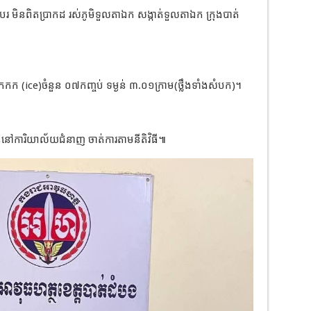
ខរបរ មិនពិតប្រាកដ រស់ភូមិទួលតាឯក សង្កាត់ទួលតាឯក ក្រុងបាត់
កក (ice)ចំនួន ០៧កញ្ចប់ ទម្ងន់ ៣.០១ក្រាម(ថ្លឹងទាំងសំបក)។
ខ្លួននៅការិយាល័យជំនាញ ចាត់ការតាមនីតិវិធី៕