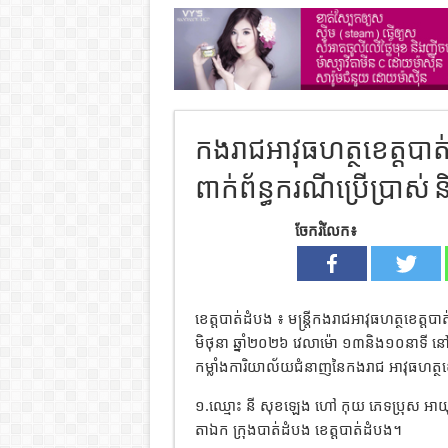
កងរាជអាវុធហត្ថខេត្តបា
ពាក់ព័ន្ធករណីប្រើប្រាស
ចែករំលែក៖
ខេត្តបាត់ដំបង ៖ មន្ត្រីកងរាជអាវុធហត្ថខេត្តប
មិថុនា ឆ្នាំ២០២៦ វេលាម៉ោ ១៣និង១០នាទី នៅចំ
កម្លាំងការិយាល័យជំនាញនៃកងរាជ អាវុធហត្ថខ
១.ឈ្មោះ នី សុខឡេង ហៅ កុយ ភេទប្រុស អាយុ 
តាឯក ក្រុងបាត់ដំបង ខេត្តបាត់ដំបង។