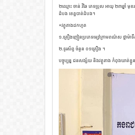
២ឈ្មោះ ចាន់ វិឆៃ ភេទប្រុស អាយុ ២៣ឆ្នាំ មុ
ដំបង ខេត្តបាត់ដំបង។
+វត្ថុតាងដកហូត
១.គ្រឿងញៀនប្រភេទម្សៅក្រាមពណ៌ស ថ្លាម៉ាទឹក
២.ទូរស័ព្ទ ចំនួន ០១គ្រឿង ។
បច្ចុប្បន្ន ជនសង្ស័យ និងវត្ថុតាង កំពុងឃាត់