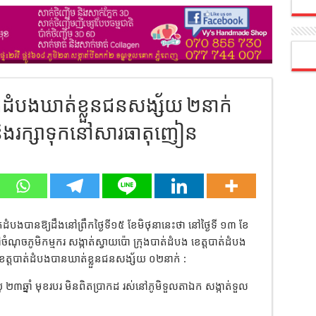
ត់ដំបងឃាត់ខ្លួនជនសង្ស័យ ២នាក់
់ និងរក្សាទុកនៅសារធាតុញៀន
ាត់ដំបងបានឱ្យដឹងនៅព្រឹកថ្ងៃទី១៥ ខែមិថុនានេះថា នៅថ្ងៃទី ១៣ ខែ
ណុចភូមិកម្មករ សង្កាត់ស្វាយប៉ោ ក្រុងបាត់ដំបង ខេត្តបាត់ដំបង
េត្តបាត់ដំបងបានឃាត់ខ្លួនជនសង្ស័យ ០២នាក់ :
២៣ឆ្នាំ មុខរបរ មិនពិតប្រាកដ រស់នៅភូមិទួលតាឯក សង្កាត់ទួល