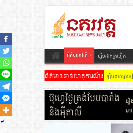
ព័ត៌មានជាតិ
ខ្សឹបដាក់ត្រចៀក
ព័ត៌មានទាន់ហេតុការណ៍៖
ខ្សឹបដាក់ត្រ