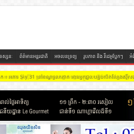
ទស្សនៈ
ព័ត៌មានអន្តរជាតិ
អចលនទ្រព្យ
រូបភាព និង វីដេអូប្លែកៗ
អំ
ចៀក ៖ អគារ Sky 31 នៅខណ្ឌទួលគោក មានអ្នកជួលបន្ទប់បើកល្បែងសុីសង