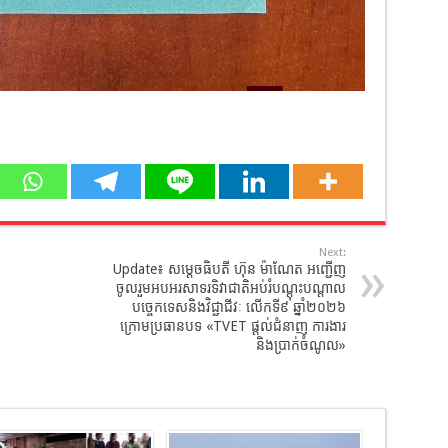
Next:
ន
Update៖​ សម្ដេចធិបតី​ ហ៊ុន​ ម៉ាណែត​ អញ្ជើញ​
ចូលរួមអបអរសាទរទិវាជាតិអប់រំបណ្តុះបណ្តាល
បច្ចេកទេសនិងវិជ្ជាជីវៈ លើកទី៩ ឆ្នាំ២០២៦
ក្រោមប្រធានបទ «TVET ផ្តល់ជំនាញ ការងារ
និងប្រាក់ចំណូល»