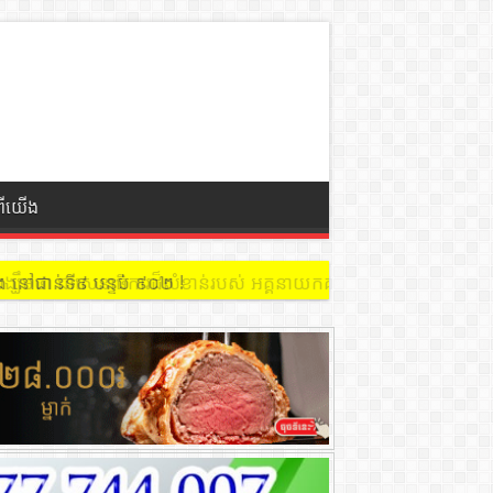
ពីយើង
 នៅជាន់ទី៩ បន្ទប់ ៩០២ !