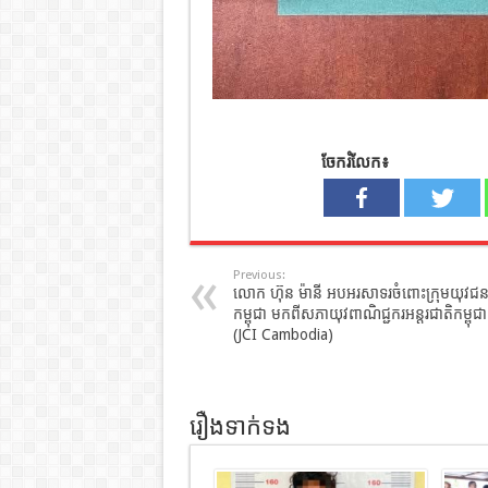
ចែករំលែក៖
Previous:
លោក ហ៊ុន ម៉ានី អបអរសាទរចំពោះក្រុមយុវជ
កម្ពុជា មកពីសភាយុវពាណិជ្ជករអន្តរជាតិកម្ពុជា
(JCI Cambodia)
រឿងទាក់ទង