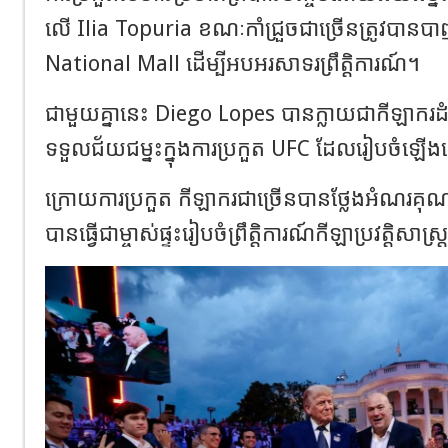
លើ Ilia Topuria ខណៈកាំជ្រួចជាច្រើនត្រូវបានបា
National Mall ដើម្បីអបអរសាទរព្រឹត្តិការណ៍។
ជាមួយគ្នានេះ Diego Lopes បានក្លាយជាកីឡាករដំបូង
ទទួលជ័យជម្នះក្នុងការប្រកួត UFC ដែលរៀបចំឡើ
ក្រោយការប្រកួត កីឡាករជាច្រើនបានថ្លែងអំណ
បានធ្វើជាម្ចាស់ផ្ទះរៀបចំព្រឹត្តិការណ៍កីឡាប្រវត្តិសាស្