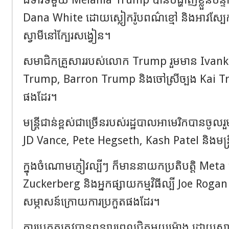
Dana White ដោយស្លៀករ៉ូបពណ៌ខ្មៅ និងអាវស្បែ
ស្វាមីនៅក្បែរសង្វៀន។
សមាជិកគ្រួសាររបស់លោក Trump រួមមាន Ivan
Trump, Barron Trump និងចៅស្រីច្បង Kai Tr
ផងដែរ។
មន្ត្រីជាន់ខ្ពស់ជាច្រើនរបស់រដ្ឋបាលអាមេរិកបានចូលរួមក
JD Vance, Pete Hegseth, Kash Patel និងមន្ត្
ក្នុងចំណោមភ្ញៀវល្បីៗ ក៏មាននាយកប្រតិបត្តិ Me
Zuckerberg និងអ្នកផ្សាយកម្មវិធីល្បី Joe Rogan
សម្ភាសន៍ក្រោយការប្រកួតផងដែរ។
ការប្រកួតត្រូវបានពន្យារពេលជិតមួយម៉ោង ដោយសារការព្