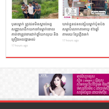
បុរសម្នាក់ ត្រូវជនមិនស្គាល់អត្ត
ឃាត់ខ្លួនជនសង្ស័យម្នាក់ប៉ុនប៉ង
សញ្ញាណដឹកយកទៅទម្លាក់ចោល
សម្លាប់លោកតាអាយុ ៩៦ឆ្នាំ
គាត់ថាត្រូវចោរដាក់ថ្នាំយកលុយ និង
តាមរយៈខ្សែភ្លើងឆក់
គ្រឿងអលង្ការអស់
17 hours ago
17 hours ago