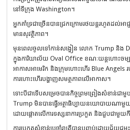
នៅទីក្រុង Washington។
អ្នកគាំទ្រជាច្រើនបានជ្រកក្រោមរថយន្តរហូតដល់អាជ
មានសុវត្ថិភាព។
មុនពេលចូលទៅកាន់សង្វៀន លោក Trump និង Da
ក្នុងការិយាល័យ Oval Office ខណៈយន្តហោះចម្ប
អាកាសអាមេរិក និងក្រុមហោះហើរ Blue Angels រ
ការហោះហើរបង្ហាញសមត្ថភាពលើអាកាស។
ទោះបីជាទើបសម្រេចបានកិច្ចព្រមព្រៀងសំខាន់ជាមួ
Trump មិនបានធ្វើអត្ថាធិប្បាយនយោបាយណាមួយនៅក
ដោយផ្តោតលើការទស្សនាការប្រកួត និងជួបជាមួយក
ការប្រកួតសំខាន់ប្រចាំរាត្រីបានបញ្ចប់ដោយជ័យជម្