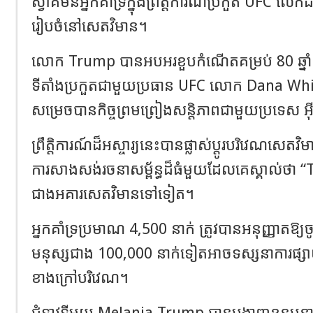
ស្វាគមន៍អ្នកគាំទ្រក្នុងព្រឹត្តិការណ៍ប្រកួត UFC លើ
រៀបចំនៅសេតវិមាន។
លោក Trump បានអបអរខួបកំណើតគម្រប់ 80 ឆ្នា
ទីតាំងប្រកួតជាមួយប្រធាន UFC លោក Dana White ប
សម្រេចបានកិច្ចព្រមព្រៀងសន្តិភាពជាមួយប្រទេស អ៊ីរ
ព្រឹត្តិការណ៍ដ៏អស្ចារ្យនេះបានផ្លាស់ប្តូរបរិវេណសេ
ការសាងសង់រចនាសម្ព័ន្ធដ៏ធំមួយដែលគេស្គាល់ថា “
ជាងអគារសេតវិមានទៅទៀត។
អ្នកគាំទ្រប្រមាណ 4,500 នាក់ ត្រូវបានអនុញ្ញាតឱ្
មនុស្សជាង 100,000 នាក់ទៀតអាចទស្សនាការផ្សាយ
ខាងក្រៅបរិវេណ។
ជំទាវទីមួយ Melania Trump បានបង្ហាញខ្លួនបន