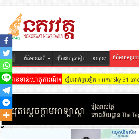
ព័ត៌មានអន្តរជា
ព័ត៌មានជាតិ
ខ្សឹបដាក់ត្រចៀក
ទស្សនៈ
ព័ត៌មានទាន់ហេតុការណ៍៖
ខ្សឹបដាក់ត្រចៀក ៖ ដល់ករ ! ឈ្មួញដ