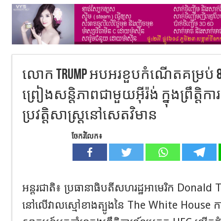
លោក Trump អបអរខួបកំណើតគម្រប់ 80 ឆ្
ព្រៀងសន្តិភាពជាមួយអ៊ីរ៉ង់ ក្នុងព្រឹត្តិក
ប្រវត្តិសាស្ត្រនៅសេតវិមាន
ចែករំលែក៖
អន្តរជាតិ៖ ប្រធានាធិបតីសហរដ្ឋអាមេរិក Donald 
នៅលើវាលស្មៅខាងត្បូងនៃ The White House កាលពី