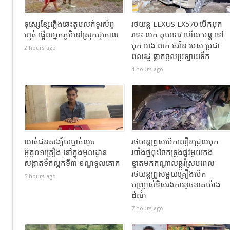
ទុស្សេខ្សែភ្លើងឆេះតូបលក់ទូរស័ព្ទ
រថយន្ដ LEXUS LX570 បេីកបុក
ហ្មត់ ផ្អើលអ្នកភូមិនៅស្រុកថ្មគោល
រទេះ លក់ គុយទាវ ហេីយ បន្ត ទៅ
បុក រោង លក់ ឥវ៉ាន់ របស់ ប្រជា
2 hours ago
ពលរដ្ឋ ធ្លាកចូលប្រឡាយទឹក
4 hours ago
ឃាត់ជនសង្ស័យម្នាក់លួច
រថយន្តព្រូសបើកលឿនជ្រុលបុក
ម៉ូតូ០១គ្រឿង នៅក្នុងមូលដ្ឋាន
របាំងថ្នពុះចែកទ្រូងផ្លូវមួយកង់
សង្កាត់ទឹកល្អក់ទី៣ ខណ្ឌទួលគោក
ខ្ទាតមកកណ្តាលផ្លូវស្របពេល
រថយន្តព្រូសមួយគ្រឿងបើក
5 hours ago
បញ្ច្រាស់ទិសរងការខូចខាតយ៉ាង
ដំណំ
7 hours ago