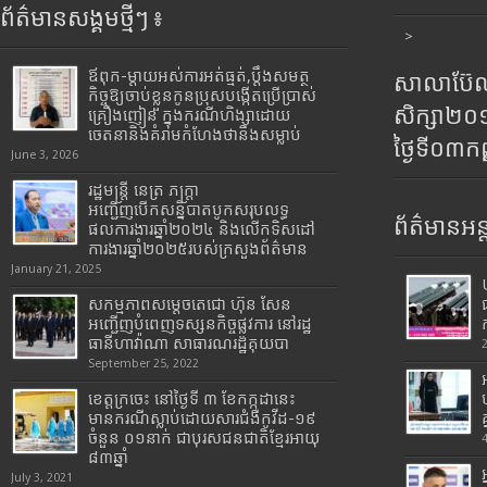
ព័ត៌មានសង្គមថ្មីៗ ៖
>
ឪពុក-ម្ដាយអស់ការអត់ធ្មត់,ប្ដឹងសមត្ថ
សាលាប៊ែលធ
កិច្ចឱ្យចាប់ខ្លួនកូនប្រុសបង្កើតប្រើប្រាស់
សិក្សា២
គ្រឿងញៀន ក្នុងករណីហិង្សាដោយ
ចេតនានិងគំរាមកំហែងថានឹងសម្លាប់
ថ្ងៃទី០៣ក
June 3, 2026
រដ្ឋមន្រ្តី​ នេត្រ​ ភក្ត្រា​
អញ្ជើញបើកសន្និបាតបូកសរុបលទ្ធ
ព័ត៌មានអន្
ផលការងារឆ្នាំ២០២៤ និងលើកទិសដៅ
ការងារឆ្នាំ២០២៥របស់​ក្រសួង​ព័ត៌មាន​
January 21, 2025
សកម្មភាពសម្តេចតេជោ ហ៊ុន សែន
អញ្ជើញបំពេញទស្សនកិច្ចផ្លូវការ នៅរដ្ឋ
ធានីហាវ៉ាណា សាធារណរដ្ឋគុយបា
September 25, 2022
ខេត្តក្រចេះ នៅថ្ងៃទី ៣ ខែកក្កដានេះ
មានករណីស្លាប់ដោយសារជំងឺកូវីដ-១៩
ចំនួន ០១នាក់ ជាបុរសជនជាតិខ្មែរអាយុ
៨៣ឆ្នាំ
July 3, 2021