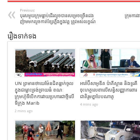
Previous:
បុរសមួយក្រុមធ្លាប់ដើរលួចបានសម្រេចច្រើនដង
ក្រុមការង
ញ៉ាមមកលួចកាត់ខ្សែភ្លើងក្នុងវត្ត ត្រូវអស់លក្ខណ៍
រឿងទាក់ទង
UN ព្រមានថាយេម៉ែនជិតធ្លាក់ចូល
អារ៉ាប៊ីសាអូឌីត ប៉ាគីស្ថាន និងទួរគី
ក្នុងជម្លោះទ្រង់ទ្រាយធំ ខណៈ
ចុះហត្ថលេខាលើសន្ធិសញ្ញាការពារ
ក្រុមហ៊ូទីបើកការវាយប្រហារជាថ្មីលើ
ជាតិរួមគ្នាបែបណាតូ
ទីក្រុង Marib
4 mins ago
2 mins ago