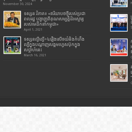
November 30, 2024
ទស្សនៈវិភាគ៖ «ឥរិយាបថថ្មីរបស់ប្រជា
ពលរដ្ឋ បង្ហាញពីគុណសម្បត្តិដ៏អស្ចារ្យ
របស់មេដឹកនាំកម្ពុជា»
April 1, 2021
ទស្សនល្ងីល្ងើ÷៤រឿងសើចយំនិងកំហឹង
ល្បីក្នុងបណ្តាញសង្គមហ្វេសប៊ុកក្នុង
សប្តាហ៍នេះ
March 16, 2021