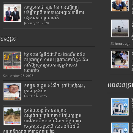
សម្តេចតេជោ ហ៊ុន សែន អញ្ជើញជួ
បទីប្រឹក្សាពិសេសរបស់អគ្គលេខាធិការ
អង្គការសហប្រជាជាតិ
January 11, 2020
ទស្សនៈ
23 hours ago
ថ្ងៃនេះជា ថ្ងៃទី៥៨ហើយ ដែលវីរកងទ័ព
កម្ពុជាចំនួន ១៨រូប ត្រូវបានចាប់ខ្លួន និង
ដាក់ឱ្យស្ថិតក្រោមការឃុំគ្រងរបស់
យោធាថៃ
September 25, 2025
អចលនទ្រព
ទស្សនៈសង្គម ៖ រំលឹក! ក្របីៗស៊ីស្រូវ ,
ក្រពើៗក្នុងទឹក
March 16, 2025
ប្រជាពលរដ្ឋ រិះគន់អាជ្ញាធរ
សង្កាត់គយត្របែកថា បើកដៃឲ្យក្រុម
អាជីវកម្មដឹកអាចម៍ដីលក់ បំផ្លាញផ្លូវ
បេតុងស្រុតខូចរបើកបេតុងនិងដាច់
ទុយោទឹកស្អាតនៅក្រុងស្វាយរៀង