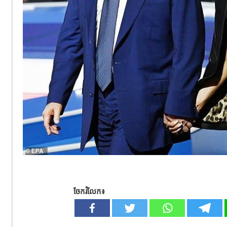
ចែករំលែក៖