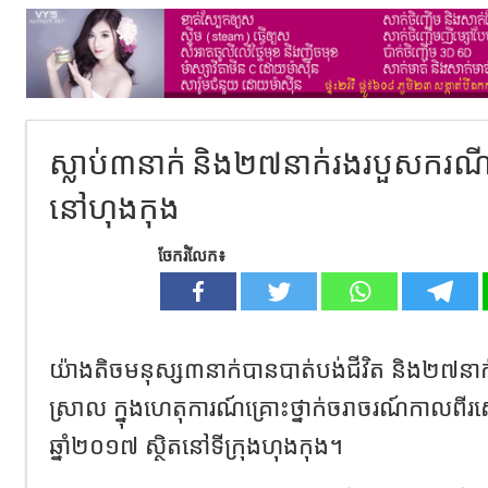
ស្លាប់៣នាក់ និង២៧នាក់រងរបួសករណីគ
នៅហុងកុង
ចែករំលែក៖
យ៉ាងតិចមនុស្ស៣នាក់បានបាត់បង់ជីវិត និង២៧នាក់
ស្រាល ក្នុងហេតុការណ៍គ្រោះថ្នាក់ចរាចរណ៍កាលពីរ
ឆ្នាំ២០១៧ ស្ថិតនៅទីក្រុងហុងកុង។