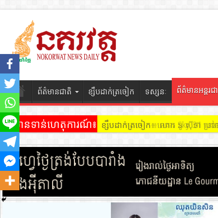
ព័ត៌មានអន្តរជា
ព័ត៌មានជាតិ
ខ្សឹបដាក់ត្រចៀក
ទស្សនៈ
ព័ត៌មានទាន់ហេតុការណ៍៖
ខ្សឹបដាក់ត្រចៀក ៖ អគារ Sky 31 នៅ