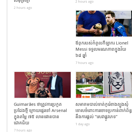
សមុទ្រខ្មៅ
2 hours ago
2 hours ago
ឪពុករបស់កំពូលកីឡាករ Lionel
Messi ទទួលមរណភាពក្នុងវ័យ
៦៨ ឆ្នាំ
7 hours ago
Guimarães ថាត្រូវការប្រកួត
សមាគមបាល់ទាត់កូរ៉េខាងត្បូងសុំ
ប្រជែងថ្មី ក្រោយផ្ទេរទៅ Arsenal
ទោសចំពោះការចោទប្រកាន់ពាក់ព័ន្ធ
ក្នុងតម្លៃ ៧៥ លានផោនបាន
នឹងការផ្តល់ “សេវាផ្លូវភេទ”
ជោគជ័យ
1 day ago
7 hours ago