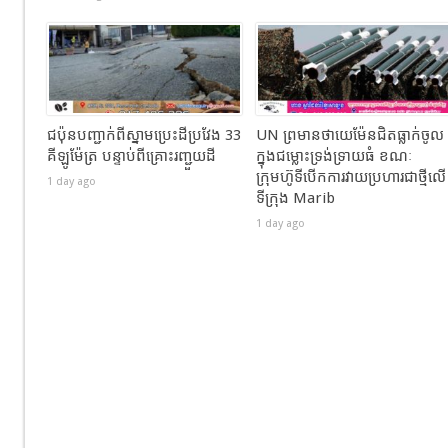
ជប៉ុនបញ្ជាក់ពីស្នាមប្រេះដីប្រវែង 33
UN ព្រមានថាយេម៉ែនជិតធ្លាក់ចូល
គីឡូម៉ែត្រ បន្ទាប់ពីគ្រោះរញ្ជួយដី
ក្នុងជម្លោះទ្រង់ទ្រាយធំ ខណៈ
ក្រុមហ៊ូទីបើកការវាយប្រហារជាថ្មីលើ
1 day ago
ទីក្រុង Marib
1 day ago