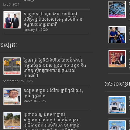
July 3, 2021
សម្តេចតេជោ ហ៊ុន សែន អញ្ជើញជួ
បទីប្រឹក្សាពិសេសរបស់អគ្គលេខាធិការ
អង្គការសហប្រជាជាតិ
January 11, 2020
ទស្សនៈ
ថ្ងៃនេះជា ថ្ងៃទី៥៨ហើយ ដែលវីរកងទ័ព
កម្ពុជាចំនួន ១៨រូប ត្រូវបានចាប់ខ្លួន និង
ដាក់ឱ្យស្ថិតក្រោមការឃុំគ្រងរបស់
យោធាថៃ
September 25, 2025
អចលនទ្រព
ទស្សនៈសង្គម ៖ រំលឹក! ក្របីៗស៊ីស្រូវ ,
ក្រពើៗក្នុងទឹក
March 16, 2025
ប្រជាពលរដ្ឋ រិះគន់អាជ្ញាធរ
សង្កាត់គយត្របែកថា បើកដៃឲ្យក្រុម
អាជីវកម្មដឹកអាចម៍ដីលក់ បំផ្លាញផ្លូវ