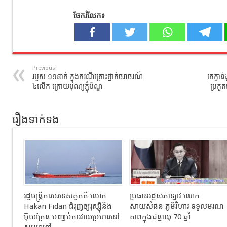
ចែករំលែក៖
Previous:
របួស ១១នាក់ ក្នុងករណីគ្រោះថ្នាក់ចរាចរណ៍
តេក្វា
៤លើក ក្រោយបុណ្យភ្ជុំបិណ្ឌ
ប្រកួ
រឿងទាក់ទង
រដ្ឋមន្រ្តីការបរទេសតួកគី លោក
ប្រធានរដ្ឋសភាឡាវ លោក
Hakan Fidan ជំរុញឲ្យរុស្ស៊ីនិង
សាយសំផន ភូមិវិហារ ទទួលមរណ
អ៊ុយក្រែន បញ្ឈប់ការវាយប្រហារនៅ
ភាពក្នុងជន្មាយុ 70 ឆ្នាំ