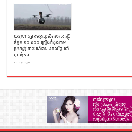
យន្តហោះគ្មានមនុស្សបើករបស់រុស្ស៊ី
ចំនួន ១០.០០០ គ្រឿងកំពុងតាម
ប្រមាញ់គោលដៅជារៀងរាល់ថ្ងៃ នៅ
អ៊ុយក្រែន
2 days ago