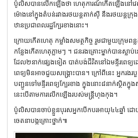
ប៉ូលិសបានលើកឡើងថា ហេតុការណ៍កើតឡើងនៅវេល
ម៉ោងនៅក្នុងតំបន់រវាងរថយន្តតាក់ស៊ី នឹងរថយន្តក្រ
ឋានប្រជាពលរដ្ឋក្បែរខាងនោះ។
ក្រោយកើតហេតុ កម្លាំងសមត្ថកិច្ច រួមជាមួយក្រុមពន
កន្លែងកើតហេតុភ្លាមៗ ។ ជនរងគ្រោះម្នាក់បានស្លា
ដែល២នាក់ផ្សេងទៀត បាត់បង់ជីវិតនៅឯមន្ទីរពេទ្យដោ
ពេទ្យមិនអាចជួយសង្គ្រោះបាន។ ក្រៅពីនេះ អ្នករងរប
បញ្ជូនទៅមន្ទីរពេទ្យក្បែរខាង ក្នុងនោះ៨នាក់ស្ថិតក្នុ
នេះបើតាមការលើកឡើងរបស់មន្ត្រីហុងកុង។
ប៉ូលិសបានចាប់ខ្លួនបុរសអ្នកបើកបរអាយុ៤៤ឆ្នា
ចេតនាបង្កគ្រោះថ្នាក់៕