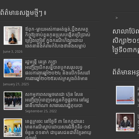
ព័ត៌មានសង្គមថ្មីៗ ៖
>
ឪពុក-ម្ដាយអស់ការអត់ធ្មត់,ប្ដឹងសមត្ថ
សាលាប៊ែលធ
កិច្ចឱ្យចាប់ខ្លួនកូនប្រុសបង្កើតប្រើប្រាស់
សិក្សា២
គ្រឿងញៀន ក្នុងករណីហិង្សាដោយ
ចេតនានិងគំរាមកំហែងថានឹងសម្លាប់
ថ្ងៃទី០៣ក
June 3, 2026
រដ្ឋមន្រ្តី​ នេត្រ​ ភក្ត្រា​
អញ្ជើញបើកសន្និបាតបូកសរុបលទ្ធ
ព័ត៌មានអន្
ផលការងារឆ្នាំ២០២៤ និងលើកទិសដៅ
ការងារឆ្នាំ២០២៥របស់​ក្រសួង​ព័ត៌មាន​
January 21, 2025
សកម្មភាពសម្តេចតេជោ ហ៊ុន សែន
អញ្ជើញបំពេញទស្សនកិច្ចផ្លូវការ នៅរដ្ឋ
ធានីហាវ៉ាណា សាធារណរដ្ឋគុយបា
September 25, 2022
ខេត្តក្រចេះ នៅថ្ងៃទី ៣ ខែកក្កដានេះ
មានករណីស្លាប់ដោយសារជំងឺកូវីដ-១៩
7
ចំនួន ០១នាក់ ជាបុរសជនជាតិខ្មែរអាយុ
៨៣ឆ្នាំ