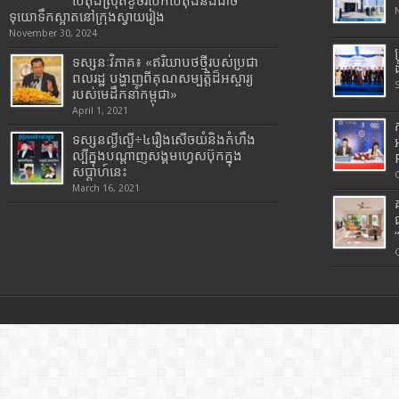
បេតុងស្រុតខូចរបើកបេតុងនិងដាច់
ទុយោទឹកស្អាតនៅក្រុងស្វាយរៀង
November 30, 2024
ទស្សនៈវិភាគ៖ «ឥរិយាបថថ្មីរបស់ប្រជា
ពលរដ្ឋ បង្ហាញពីគុណសម្បត្តិដ៏អស្ចារ្យ
របស់មេដឹកនាំកម្ពុជា»
April 1, 2021
ទស្សនល្ងីល្ងើ÷៤រឿងសើចយំនិងកំហឹង
ល្បីក្នុងបណ្តាញសង្គមហ្វេសប៊ុកក្នុង
សប្តាហ៍នេះ
March 16, 2021