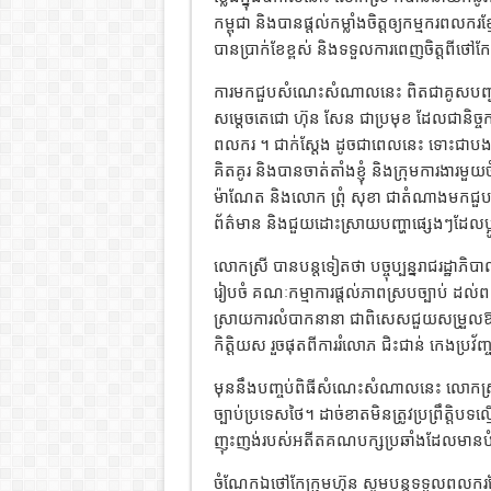
កម្ពុជា និងបានផ្តល់កម្លាំងចិត្តឲ្យកម្មករពលករ
បានប្រាក់ខែខ្ពស់ និងទទួលការពេញចិត្តពីថៅក
ការមកជួបសំណេះសំណាលនេះ ពិតជាគូសបញ្ជាក់
សម្តេចតេជោ ហ៊ុន សែន ជាប្រមុខ ដែលជានិច្
ពលករ ។ ជាក់ស្តែង ដូចជាពេលនេះ ទោះជាបងប្អ
គិតគូរ និងបានចាត់តាំងខ្ញុំ និងក្រុមការងា
ម៉ាណែត និងលោក ព្រុំ សុខា ជាតំណាងមកជួប
ព័ត៌មាន និងជួយដោះស្រាយបញ្ហាផ្សេងៗដែលប្
លោកស្រី បានបន្តទៀតថា បច្ចុប្បន្នរាជរដ្ឋ
រៀបចំ គណៈកម្មាការផ្ដល់ភាពស្របច្បាប់ ដល់ព
ស្រាយការលំបាកនានា ជាពិសេសជួយសម្រួលឱ្
កិត្តិយស រួចផុតពីការរំលោភ ជិះជាន់ កេងប្រវ័
មុននឹងបញ្ចប់ពិធីសំណេះសំណាលនេះ លោកស្រីឧបន
ច្បាប់ប្រទេសថៃ។ ដាច់ខាតមិនត្រូវប្រព្រឹត្ត
ញុះញង់របស់អតីតគណបក្សប្រឆាំងដែលមានបំណង
ចំណែកឯថៅកែក្រុមហ៊ុន សូមបន្តទទួលពលករខ