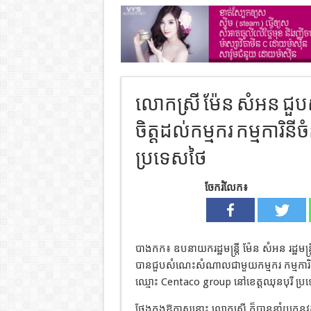
លោកស្រី ម៉ែន សំអន ជ
ចិត្ដដល់កម្មករ កម្មការិ
ប្រទេសថៃ
ចែករំលែក៖
បាងកក៖ ឧបនាយករដ្ឋមន្ត្រី ម៉ែន សំអន រដ្ឋមន្ត្
បានជួបសំណេះសំណាលជាមួយកម្មករ កម្មការិន
ឈ្មោះ Centaco group នៅខេត្តឈុនបុរី ប្រទេសថ
ថ្លែងក្នុងឱកាសនោះ លោកស្រី ក៏បាននាំយកនូវការ