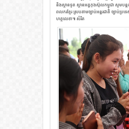
និងស្ថានទូត ស្ថានអគ្គកុងស៊ុលកម្ពុជា សូមប
ពលករខ្មែរ ស្របតាមច្បាប់អន្តរជាតិ ច្បាប់ប្
ហត្ថលេខា៕ សំរិត