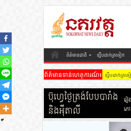
ព័ត៌មានជាតិ
ខ្សឹបដាក់ត្រចៀក
ព័ត៌មានទាន់ហេតុការណ៍៖
ខ្សឹបដាក់ត្រ