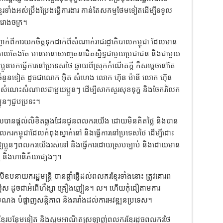
ខ្មែរទាំងអស់ប្រឹងប្រែងធ្វើការងារ កាន់តែសកម្មថែមទៀតដើម្បីទទួល
ែរោងចក្រ។
ពីការយកចិត្តទុកដាក់ពីសំណាក់រាជរដ្ឋាភិបាលកម្ពុជា ដែលមាន
ចកាលតែងតែ មានមនោសញ្ចេតនាជិតស្និទ្ធជាមួយប្រជាជន និងជាមួយ
ូនមកធ្វើការនៅប្រទេសថៃ ឆ្ងាយពីស្រុកកំណើតក្តី ក៏សម្តេចនៅតែ
រមួយចំនួនទៀត ដូចជាលោក អ៊ិត សំហេង លោក ហ៊ុន ម៉ានី លោក ហ៊ុន
សំណេះសំណាលជាមួយប្អូនៗ ដើម្បីសាកសួរសុខទុក្ខ និងចែករំលែក
អូនៗជួបប្រទះ។
ាភិបាលបានផ្ដល់លិខិតឆ្លងដែនជូនពលករយើង ដោយមិនគិតថ្លៃ និងបាន
លករកម្ពុជាដែលកំពុងស្នាក់នៅ និងធ្វើការនៅប្រទេសថៃ ដើម្បីដោះ
យប្អូនៗពលករយើងរស់នៅ និងធ្វើការដោយស្របច្បាប់ និងដោយមាន
ញ្ច និងហានិភ័យផ្សេងៗ។
ាយករដ្ឋមន្រ្តី បានផ្តាំផ្ញើដល់ពលករខ្មែរទាំងនោះ ត្រូវគោរព
ិបទល្មើស ដូចជាអំពើហឹង្សា គ្រឿងញៀន។ ល។ ហើយកុំជឿតាមការ
 បំផ្លាញសន្តិភាព និងរារាំងដល់ការអវឌ្ឍនប្រទេស។
្មែរបន្ថែមទៀត និងសូមអាណិតស្រឡាញ់ពលករខ្មែរដូចពលករថៃ