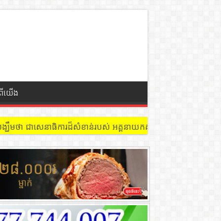
ំពីយើង
 នៅជាន់ទី៩ បន្ទប់ ៩០២ !