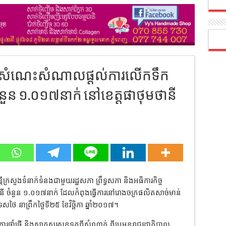
ួបសំណេះសំណាលផ្ដល់ការលើកទឹក
នីចំនួន ១.០១៧នាក់ នៅខេត្តផាថុមថានី
រីក្រសួងទំនាក់ទំនងជាមួយរដ្ឋសភា ព្រឹទ្ធសភា និងអធិការកិច្ច
ី ចំនួន ១.០១៧នាក់ ដែលកំពុងធ្វើការនៅរោងចក្រផលិតសាច់មាន់
ៃ នាព្រឹកថ្ងៃទី២៥ ខែវិច្ឆិកា ឆ្នាំ២០១៧។
ផ្តាំផ្ញើ និងសាកសួរសុខទុក្ខពីសំណាក់ ពីប្រមុខរាជរដ្ឋាភិបាល