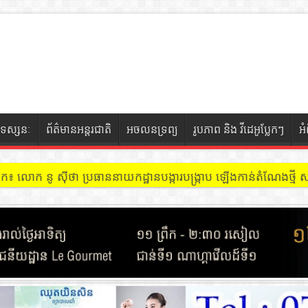
ទស្សនៈ
ព័ត៌មានអន្តរជាតិ
អចលនទ្រព្យ
រូបភាព និង វីដេអូប្លែកៗ
អ
ចៀក ៖ អគារ Sky 31 នៅខណ្ឌទួលគោក មានអ្នកជួលបន្ទប់បើកល្បែងសុីសង