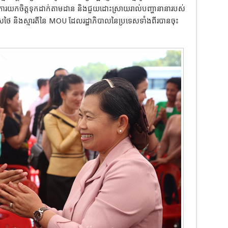
ន្តការយកចិត្តទុកដាក់តាមដាន និងជួយដោះស្រាយរាល់បញ្ហានានារបស់
រទេសថៃ និងស្មារតីនៃ MOU ដែលរដ្ឋាភិបាលនៃប្រទេសទាំងពីរបានចុះ