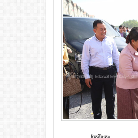
ចែករំលែក៖