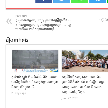
Previous:
តុលាការ​ខេត្ត​កណ្ដាល​ ផ្តន្ទា​ទោស​ស្ត្រី​ម្នាក់​ដែល​
ស្ត្រី
ចាក់​សម្លាប់​ប្រុស​ស្នេហ៍​ប្លន់​ទ្រព្យសម្បត្តិ​ លោះ​ប្តី​
ចេញ​ពី​គុក​ ដាក់​ពន្ធនាគារ​៣០ឆ្នាំ​
រឿងទាក់ទង
កូរ៉េខាងត្បូង ចិន តៃវ៉ាន់ និងប្រទេស
កម្មវិធីលើកកម្ពស់សហគមន៍៖
អាស៊ីបូព៌ាដទៃទៀតកំពុងប្រឈមមុខ
មូលនិធិកំពង់ដេវ៉ា ចាប់ផ្តើមយុទ្ធនា
នឹងព្យុះទីហ្វុងបាវី
ការសុខភាព អនាម័យ និងភាព
សម្អាតនៅភូមិអុង
28 days ago
June 22, 2026