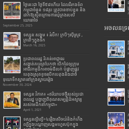
ថ្ងៃនេះជា ថ្ងៃទី៥៨ហើយ ដែលវីរកងទ័ព
កម្ពុជាចំនួន ១៨រូប ត្រូវបានចាប់ខ្លួន និង
ដាក់ឱ្យស្ថិតក្រោមការឃុំគ្រងរបស់
យោធាថៃ
September 25, 2025
អចលនទ្រព
ទស្សនៈសង្គម ៖ រំលឹក! ក្របីៗស៊ីស្រូវ ,
ក្រពើៗក្នុងទឹក
March 16, 2025
ប្រជាពលរដ្ឋ រិះគន់អាជ្ញាធរ
សង្កាត់គយត្របែកថា បើកដៃឲ្យក្រុម
អាជីវកម្មដឹកអាចម៍ដីលក់ បំផ្លាញផ្លូវ
បេតុងស្រុតខូចរបើកបេតុងនិងដាច់
ទុយោទឹកស្អាតនៅក្រុងស្វាយរៀង
November 30, 2024
ទស្សនៈវិភាគ៖ «ឥរិយាបថថ្មីរបស់ប្រជា
ពលរដ្ឋ បង្ហាញពីគុណសម្បត្តិដ៏អស្ចារ្យ
របស់មេដឹកនាំកម្ពុជា»
April 1, 2021
ទស្សនល្ងីល្ងើ÷៤រឿងសើចយំនិងកំហឹង
ល្បីក្នុងបណ្តាញសង្គមហ្វេសប៊ុកក្នុង