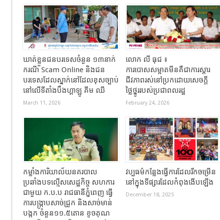
ឃាត់ខ្លួនជនបរទេសចំនួន ១៣នាក់
លោក លី ធុជ ៖
ករណី Scam Online និងជន
ការបោសសម្អាតមីនគឺជាការស្តារ
បរទេសដែលស្នាក់នៅដែលខុសច្បាប់
ជីវភាពរស់នៅប្រកដោយសេចក្តី
នៅលើទីតាំងបឹងហ្គាឡូ គីម ឈី
ថ្លៃថ្នូររបស់ប្រជាពលរដ្ឋ
March 11, 2026
February 24, 2026
កម្លាំងការិយាល័យនគរបាល
វប្បធម៌កន្លែងធ្វើការដែលរីកចម្រើន
ប្រឆាំងបទល្មើសសេដ្ឋកិច្ច សហការ
នៅក្នុងទីផ្សារដែលកំពុងងើបឡើង
ជាមួយ ក.ប.ប រាជធានីភ្នំពេញ ធ្វើ
December 18, 2025
ការបង្ក្រាបសាច់ជ្រូក និងសាច់មាន់
បង្កក ចំនួន១១.៥តោន ខូចគុណ