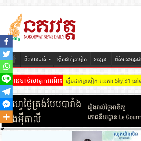
ព័ត៌មានជាតិ
ខ្សឹបដាក់ត្រចៀក
ទស្សនៈ
ព័ត៌មានអន្តរជ
ព័ត៌មានទាន់ហេតុការណ៍៖
ខ្សឹបដាក់ត្រចៀក ៖ អគារ Sky 31 នៅ