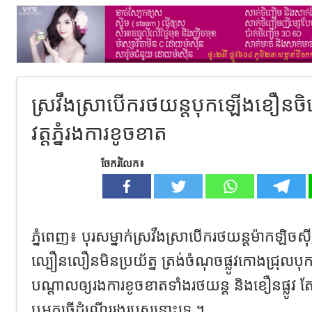
ស្រវឹងស្រាបើករថយន្ដបុកឡើងខឿនចិញ្ចើ
វត្តភ្នំរងការខូចខាត
ចែករំលែក៖
ភ្នំពេញ៖ បុរសម្នាក់ស្រវឹងស្រាបើករថយន្ដម៉ាកឡិចស
ល្បឿនលឿនមិនប្រយ័ត្ន ត្រង់ចំណុចផ្លូវកោងជ្រុលបុក
បណ្ដាលឲ្យរងការខូចខាតទាំងរថយន្ដ និងខឿនផ្លូវ តែ
ឬអ្នកធ្វើដំណើររងរបួសនោះទេ ។