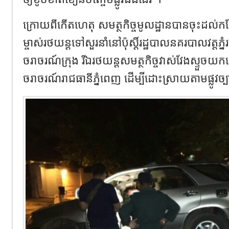
ក្រោយពីកើតហេតុ សមត្ថកិច្ចមូលដ្ឋានបានចុះដល់កន
ម្ចាស់រថយន្ដទៅសួរនាំនៅប៉ុស្ដិ៍រដ្ឋបាលនគរបាលវត្តភ្
ចរាចរណ៍ក្រុង រីឯរថយន្ដសមត្ថកិច្ចវាស់វែងស្ទួច
ចរាចរណ៍រាជធានីភ្នំពេញ ដើម្បីដោះស្រាយតាមផ្លូវច្បា