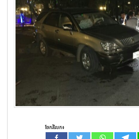
ចែករំលែក៖