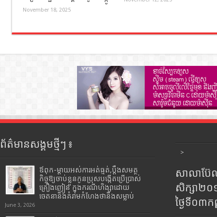
November 18, 2025
ព័ត៌មានសង្គមថ្មីៗ ៖
>
ឪពុក-ម្ដាយអស់ការអត់ធ្មត់,ប្ដឹងសមត្ថ
សាលាប៊ែលធ
កិច្ចឱ្យចាប់ខ្លួនកូនប្រុសបង្កើតប្រើប្រាស់
សិក្សា២
គ្រឿងញៀន ក្នុងករណីហិង្សាដោយ
ចេតនានិងគំរាមកំហែងថានឹងសម្លាប់
ថ្ងៃទី០៣ក
June 3, 2026