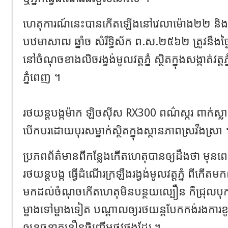
ហេតុការណ៍នេះបានកើតឡើងនៅវេលាម៉ោង២២ និង១៥
បឋមាសាឍ ឆ្នាំច សំរឹទ្ធិស័ក ព.ស.២៥៦២ ត្រូវនឹងថ្ង
នៅចំណុចខាងលិចរង្វង់មូលវត្តភ្នំ ស្ថិតក្នុងសង្កាត់វត
ភ្នំពេញ ។
រថយន្ដបង្កម៉ាក ឡិចសុីស RX300 ពណ៌ស្ករ ពាក់ស្
បើកបរដោយបុរសម្នាក់ស្ថិតក្នុងស្ថានភាពស្រវឹងស្រា 
ប្រភពព័ត៌មានពីកន្លែងកើតហេតុបានឲ្យដឹងថា ម
រថយន្ដបង្ក ធ្វើដំណើរក្រឡឹងរង្វង់មូលវត្តភ្នំ ពីក
មកដល់ចំណុចកើតហេតុមិនបន្ថយល្បឿន ក៏ជ្រុលបុកឡើ
ម្ខាងទៅម្ខាងទៀត បណ្ដាលឲ្យរថយន្ដបែកកង់រងការខូ
ឲ្យខូចខាតខឿនចិញ្ចើមផ្លូវផងដែរ ។