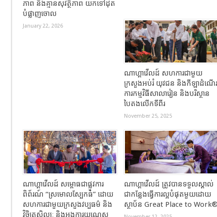
ភាព និងគ្មានសុវត្ថិភាព យកទៅដុត
បំផ្លាញចោល
January 22, 2026
ណាហ្គាវើលដ៍ សហការជាមួយ
ក្រសួងអប់រំ យុវជន និងកីឡាដំណើ
ការកម្មវិធីសាលារៀន និងបរិស្ថាន
បៃតងលើកទីពីរ
November 25, 2025
ណាហ្គាវើលដ៍ សម្ពោធជាផ្លូវការ
ណាហ្គាវើលដ៍ ត្រូវបានទទួលស្គាល់
ពិព័រណ៍ “ស្រមោលស្បែកធំ” ដោយ
ជាកន្លែងធ្វើការល្អបំផុតមួយដោយ
សហការជាមួយក្រសួងវប្បធម៌ និង
ស្ថាប័ន Great Place to Work
វិចិត្រសិល្បៈ និងអង្គការយូណេស្កូ
November 12, 2025