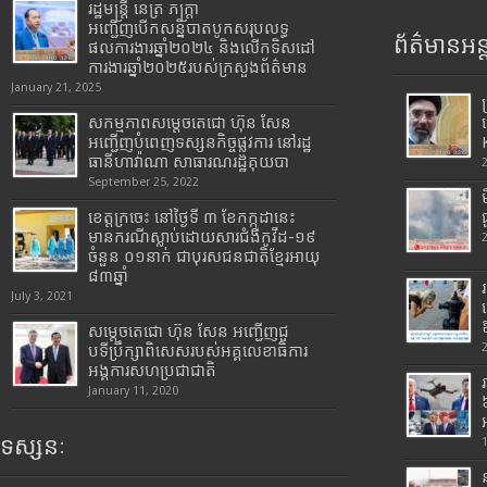
រដ្ឋមន្រ្តី​ នេត្រ​ ភក្ត្រា​
អញ្ជើញបើកសន្និបាតបូកសរុបលទ្ធ
ព័ត៌មានអន្
ផលការងារឆ្នាំ២០២៤ និងលើកទិសដៅ
ការងារឆ្នាំ២០២៥របស់​ក្រសួង​ព័ត៌មាន​
January 21, 2025
សកម្មភាពសម្តេចតេជោ ហ៊ុន សែន
អញ្ជើញបំពេញទស្សនកិច្ចផ្លូវការ នៅរដ្ឋ
ធានីហាវ៉ាណា សាធារណរដ្ឋគុយបា
September 25, 2022
ខេត្តក្រចេះ នៅថ្ងៃទី ៣ ខែកក្កដានេះ
មានករណីស្លាប់ដោយសារជំងឺកូវីដ-១៩
ចំនួន ០១នាក់ ជាបុរសជនជាតិខ្មែរអាយុ
៨៣ឆ្នាំ
July 3, 2021
សម្តេចតេជោ ហ៊ុន សែន អញ្ជើញជួ
បទីប្រឹក្សាពិសេសរបស់អគ្គលេខាធិការ
អង្គការសហប្រជាជាតិ
January 11, 2020
ទស្សនៈ