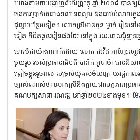
យោងតាមការបង្ហាញពីហិរញ្ញវត្ថុ ឆ្នាំ ២០១៨ បានឲ
ចងការប្រាក់គេជាង១លានដុល្លារ និងជាប់បំណុលក្
ដុល្លារបន្ថែមទៀត។ លោកស្រីមានកូន ម្នាក់ រៀននៅមហ
ទៀត ក៏ជិតចូលរៀនផងដែរ នៅក្នុង រយៈពេលប៉ុន្មានឆ
ទោះបីជាយ៉ាងណាក៏ដោយ លោក ដេវីដ អាហ្សែលរ៉ូដ អតី
មួយរូប របស់ប្រធានាធិបតី បារ៉ាក់ អូបាម៉ា បានន
ត្រៀមខ្លួនរួចរាល់ សម្រាប់យុគសម័យក្រោយរជ្ជកា
ច្បាស់ណាស់ថា លោកស្រីនឹងក្លាយជាបេក្ខភាពប្រធា
គណបក្សសាធា រណរដ្ឋ នៅឆ្នាំ២០២៤ខាងមុខ៕ ម៉ែ