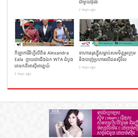
ជាមួយអ៊ីរ៉ង់
2 days ago
កីឡាការិនីហ្វីលីពីន Alexandra
ទាហានរុស្ស៊ីសម្លាប់សមមិត្តរួមក្រុម
Eala ក្លាយជាជើងឯក WTA ដំបូង
និងបាញ់ប្រហារលើជនស៊ីវិល
គេមកពីអាស៊ីអាគ្នេយ៍
2 days ago
2 days ago