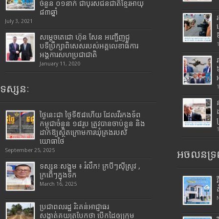
ចំនួន ០១នាក់ ជាបុរសជនជាតិខ្មែរអាយុ
៨៣ឆ្នាំ
July 3, 2021
សម្តេចតេជោ ហ៊ុន សែន អញ្ជើញជួ
បទីប្រឹក្សាពិសេសរបស់អគ្គលេខាធិការ
អង្គការសហប្រជាជាតិ
January 11, 2020
ទស្សនៈ
ថ្ងៃនេះជា ថ្ងៃទី៥៨ហើយ ដែលវីរកងទ័ព
កម្ពុជាចំនួន ១៨រូប ត្រូវបានចាប់ខ្លួន និង
ដាក់ឱ្យស្ថិតក្រោមការឃុំគ្រងរបស់
យោធាថៃ
September 25, 2025
អចលនទ្រព
ទស្សនៈសង្គម ៖ រំលឹក! ក្របីៗស៊ីស្រូវ ,
ក្រពើៗក្នុងទឹក
March 16, 2025
ប្រជាពលរដ្ឋ រិះគន់អាជ្ញាធរ
សង្កាត់គយត្របែកថា បើកដៃឲ្យក្រុម