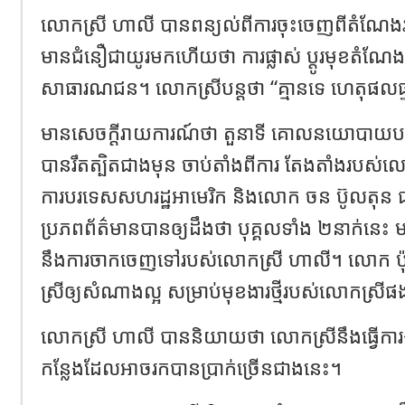
លោកស្រី ហាលី បានពន្យល់ពីការចុះចេញពីតំណែង
មានជំនឿជាយូរមកហើយថា ការផ្លាស់ ប្តូរមុខតំណែង
សាធារណជន។ លោកស្រីបន្តថា “គ្មានទេ ហេតុផលផ្ទា
មានសេចក្តីរាយការណ៍ថា តួនាទី គោលនយោបាយបរទ
បានរឹតត្បិតជាងមុន ចាប់តាំងពីការ តែងតាំងរបស់លោក ម៉
ការបរទេសសហរដ្ឋអាមេរិក និងលោក ចន ប៊ូលតុន ជាទី
ប្រភពព័ត៌មានបានឲ្យដឹងថា បុគ្គលទាំង ២នាក់នេះ មាន
នឹងការចាកចេញទៅរបស់លោកស្រី ហាលី។ លោក ប៉
ស្រីឲ្យសំណាងល្អ សម្រាប់មុខងារថ្មីរបស់លោកស្រី
លោកស្រី ហាលី បាននិយាយថា លោកស្រីនឹងធ្វើការង
កន្លែងដែលអាចរកបានប្រាក់ច្រើនជាងនេះ។