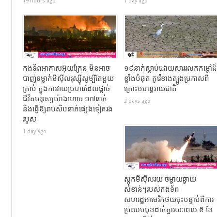
19 hours ago
1 day ago
កងទ័ពអាកាសអ៊ុយក្រែន មិនអាច
១៩នាក់ស្លាប់ដោយសាររលកកម្ដៅដ៏
បាញ់ទម្លាក់មីស៊ីលរុស្ស៊ីសូម្បីតែមួយ
ខ្លាំងបំផុត កូរ៉េខាងត្បូងប្រកាសពី
គ្រាប់ ក្នុងការវាយប្រហារដែលផ្តាច់
គ្រោះមហន្តរាយជាតិ
ជីវិតមនុស្សយ៉ាងហោច ១៧នាក់
2 days ago
និងធ្វើឱ្យរាប់សិបនាក់ផ្សេងទៀតរង
របួស
1 day ago
ស្តុកមីស៊ីលរយៈចម្ងាយឆ្ងាយ
សំខាន់ៗរបស់កងទ័ព
សហរដ្ឋអាមេរិកថយចុះបន្ទាប់ពីការ
ប្រឈមមុខដាក់គ្នារយៈពេល ៥ ខែ