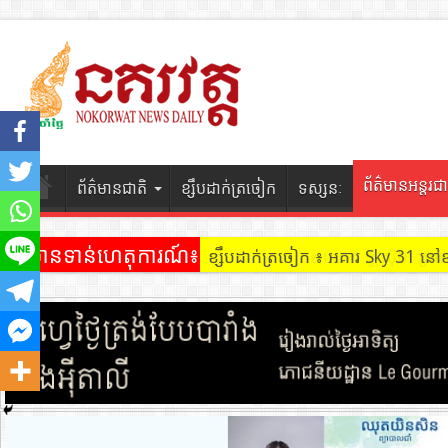
ព័ត៌មានអន្តរជា
ព័ត៌មានជាតិ
ខ្សឹបដាក់ត្រចៀក
ទស្សនៈ
ព័ត៌មានទាន់ហេតុការណ៍៖
ខ្សឹបដាក់ត្រចៀក ៖ អគារ Sky 31 នៅ