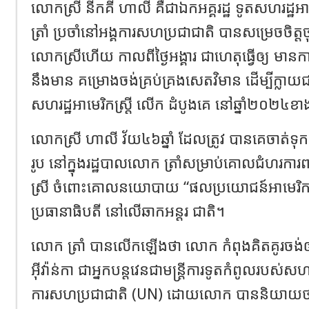
លោកស្រី នីកគី ហាលី គឺជាឯកអគ្គរដ្ឋ ទូតសហរដ្
ត្រាំ ប្រចាំនៅអង្គការសហប្រជាជាតិ បានសម្រេចចិត
លោកស្រីហើយ កាលពីថ្ងៃអង្គារ ជាហេតុធ្វើឲ្យ មាន
នឹងមាន គម្រោងចង់គ្រប់គ្រងសេតវិមាន ដើម្បីក្លាយជ
សហរដ្ឋអាមេរិកស្រ្តី លើក ដំបូងគេ នៅឆ្នាំ២០២៤ខ
លោកស្រី ហាលី វ័យ៤៦ឆ្នាំ ដែលត្រូវ បានគេចាត់ទុ
រូប នៅក្នុងរដ្ឋបាលលោក ត្រាំសម្រាប់គោលជំហ
ស្រី ចំពោះគោលនយោបាយ “ផលប្រយោជន៍អាមេរិក
ប្រធានាធិបតី នៅលើឆាកអន្តរ ជាតិ។
លោក ត្រាំ បានលើកឡើងថា លោក កំពុងគិតគូរចង់ឲ
អ៊ីវ៉ាន់កា ជាអ្នកបន្តវេនជាមន្រ្តីការទូតកំពូលរបស់សហ
ការសហប្រជាជាតិ (UN) ដោយលោក បាននិយាយថា