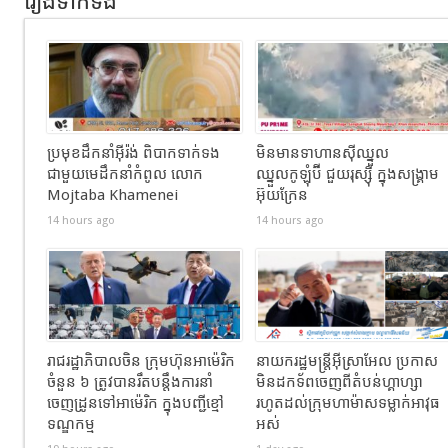
រឿងទាក់ទង
ប្រមុខដឹកនាំអ៊ីរ៉ង់ ពិបាកទាក់ទង
មិនមានទាហានស៊ីឈ្នួល
ជាមួយមេដឹកនាំកំពូល លោក
ឈ្នួលកូឡុំប៊ី ជួយរុស្ស៊ី ក្នុងសង្រ្គាម
Mojtaba Khamenei
អ៊ុយក្រែន
14 hours ago
14 hours ago
រាជរដ្ឋាភិបាល​ចិន​ ក្រុមហ៊ុនអាម៉េរិក
នាយករដ្ឋមន្ត្រីអ៊ីស្រាអែល ប្រកាស
ចំនួន ៦ ត្រូវ​បានរឹតបន្តឹងការនាំ
មិនដកទ័ពចេញពីតំបន់ហ្គាហ្សា
ចេញដ្រូនទៅអាម៉េរិក​ ក្នុងបញ្ជីខ្មៅ
រហូតដល់ក្រុមហាម៉ាសទម្លាក់អាវុធ
ទណ្ឌកម្ម
អស់