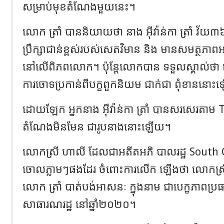
សម្រាប់មុខតំណែងមួយនេះ។
លោក ត្រាំ បាននិយាយថា នាង អុីវ៉ាន់កា ត្រាំ វ័យ៣៦ឆ្ន
ប្រឹក្សាជាន់ខ្ពស់របស់សេតវិមាន និង មានសមត្ថភាពអស្
នៅលើពិភពលោក។ ប៉ុន្តែលោកបាន ទទួលស្គាល់ថ
ការចោទប្រកាន់ពីបក្ខពួកនិយម ជាក់ជា ពុំខាននោ
ដោយឡែក អ្នកនាង អុីវ៉ាន់កា ត្រាំ បានសរសេរតាម T
តំណែងមិនមែន ជារូបនាងនោះឡើយ។
លោកស្រី ហាលី ដែលជាអតីតអភិ បាលរដ្ឋ South Ca
ចោលភ្លាមៗផងដែរ ចំពោះការលើក ឡើងថា លោកស្រីអ
លោក ត្រាំ បាត់បង់អាសនៈ ក្នុងនាម ជាបេក្ខភាពប
សាធារណរដ្ឋ នៅឆ្នាំ២០២០។