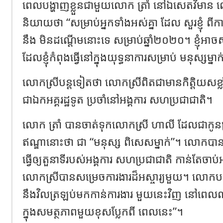
ពេលបង្ហាញខ្លួនជាមួយលោក ត្រាំ នៅឯសេតវិមាន 
និយាយថា “សម្រាប់អ្នកទាំងអស់គ្នា ដែល សួរខ្ញុំ ពីការ
នឹង មិនដណ្តើមនោះទេ សម្រាប់ឆ្នាំ២០២០។ ខ្ញុំអាចសន្យ
ដែលខ្ញុំកំពុងធ្វើនៅក្នុងយុទ្ធនាការសម្រាប់ មនុស្សម្ន
លោកស្រីបន្តទៀតថា លោកស្រីពិតជាមានកិត្តិយសខ្ល
ជាឯកអគ្គរដ្ឋទូត ប្រចាំនៅអង្គការ សហប្រជាជាតិ។
លោក ត្រាំ បានចាត់ទុកលោកស្រី ហាលី ដែលជាកូនស្
ឥណ្ឌានោះថា ជា “មនុស្ស ពិសេសម្នាក់”។ លោកប
ធ្វើឲ្យតួនាទីរបស់អង្គការ សហប្រជាជាតិ កាន់តែចា
លោកស្រីបានសម្រេចការងារដ៏អស្ចារ្យមួយ។ លោកប
នឹងវិលត្រឡប់មកកាន់ការងារ មួយនេះវិញ នៅព
ក្នុងសមត្ថភាពមួយខុសប្លែកពី ពេលនេះ”។