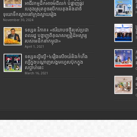
អាជីវកម្មដឹកអាចម៍ដីលក់ បំផ្លាញផ្លូវ
បេតុងស្រុតខូចរបើកបេតុងនិងដាច់
ទុយោទឹកស្អាតនៅក្រុងស្វាយរៀង
November 30, 2024
ទស្សនៈវិភាគ៖ «ឥរិយាបថថ្មីរបស់ប្រជា
ពលរដ្ឋ បង្ហាញពីគុណសម្បត្តិដ៏អស្ចារ្យ
របស់មេដឹកនាំកម្ពុជា»
April 1, 2021
ទស្សនល្ងីល្ងើ÷៤រឿងសើចយំនិងកំហឹង
ល្បីក្នុងបណ្តាញសង្គមហ្វេសប៊ុកក្នុង
សប្តាហ៍នេះ
March 16, 2021