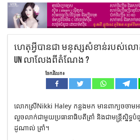
ហេតុអ្វីបានជា មនុស្សសំខាន់របស់លោ
UN លាលែងពីតំណែង ?
ចែករំលែក៖
លោកស្រីNikki Haley កន្លងមក មានពាក្យចចាមអារ៉
លួចលាក់ជាមួយប្រធានាធិបតីត្រាំ និងជាមន្ត្រីស្និទ្ធ
ដូណាល់ ត្រាំ។