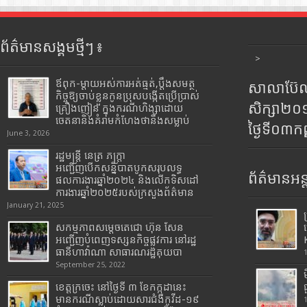
ព័ត៌មានសង្គមថ្មីៗ ៖
>
ឪពុក-ម្ដាយអស់ការអត់ធ្មត់,ប្ដឹងសមត្ថ
សាលាប៊ែលធ
កិច្ចឱ្យចាប់ខ្លួនកូនប្រុសបង្កើតប្រើប្រាស់
សិក្សា២
គ្រឿងញៀន ក្នុងករណីហិង្សាដោយ
ចេតនានិងគំរាមកំហែងថានឹងសម្លាប់
ថ្ងៃទី០៣ក
June 3, 2026
រដ្ឋមន្រ្តី​ នេត្រ​ ភក្ត្រា​
អញ្ជើញបើកសន្និបាតបូកសរុបលទ្ធ
ព័ត៌មានអន្
ផលការងារឆ្នាំ២០២៤ និងលើកទិសដៅ
ការងារឆ្នាំ២០២៥របស់​ក្រសួង​ព័ត៌មាន​
January 21, 2025
សកម្មភាពសម្តេចតេជោ ហ៊ុន សែន
អញ្ជើញបំពេញទស្សនកិច្ចផ្លូវការ នៅរដ្ឋ
ធានីហាវ៉ាណា សាធារណរដ្ឋគុយបា
September 25, 2022
ខេត្តក្រចេះ នៅថ្ងៃទី ៣ ខែកក្កដានេះ
មានករណីស្លាប់ដោយសារជំងឺកូវីដ-១៩