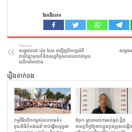
ចែករំលែក៖
Previous:
សម្ដេចតេជោ ហ៊ុន សែន អញ្ជើញពិភាក្សាអំពី
សម្ដេចត
ពាណិជ្ជកម្មសេរី និងសេដ្ឋកិច្ចសកលលោកជាមួយ
មេដឹកនាំអាស៊ាន
រឿងទាក់ទង
កម្មវិធីលើកកម្ពស់សហគមន៍៖
ឪពុក-ម្ដាយអស់ការអត់ធ្មត់,ប្ដឹង
មូលនិធិកំពង់ដេវ៉ា ចាប់ផ្តើមយុទ្ធនា
សមត្ថកិច្ចឱ្យចាប់ខ្លួនកូនប្រុសបង្កើ