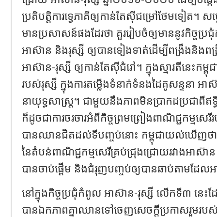
ប្រតិបត្តិការទ្វេភាគីឲ្យកាន់តែស៊ីជម្រៅថែមទៀត។ 
មានប្រសាសន៍ផងដែរថា គួររៀបចំឲ្យមាននូវកិច្ចប្រជុំក
អាស៊ាន និងរុស្សី ឲ្យបានទៀងទាត់ដើម្បីពង្រឹងនិងពង្រ
អាស៊ាន-រុស្សី ឲ្យកាន់តែស៊ីជំរៅ។ ក្នុងស្មារតីនេះកម្
របស់រុស្សី ក្នុងការតម្លើងទំនាក់ទំនងដៃគូសន្ទនា អាស
នាយុទ្ធសាស្រ្ត។ ជាមួយនឹងភាពមិនប្រាកដប្រជាពីឥទ្
ក៏ដូចជាការចរចារអំពីកិច្ចព្រមព្រៀងពាណិជ្ជកម្មសេ
បានឈានជិតដល់ទីបញ្ចប់នោះ កម្ពុជាយល់ឃើញថា កា
នៃតំបន់ពាណិជ្ជកម្មសេរីគ្រប់ជ្រុងជ្រោយរវាងអាស៊ាន 
បានចាប់ផ្តើម និងជំរុញបញ្ចប់ឲ្យបានឆាប់តាមដែល
នៅក្នុងកិច្ចប្រជុំកំពូល អាស៊ាន-រុស្សី លើកទី៣ នេះដ
បានឯកភាពគ្នាឈានទៅចេញសេចក្តីប្រកាសរួមរបស់ ប្រ