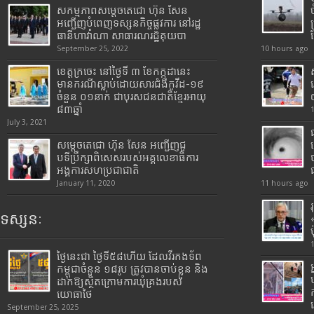
សកម្មភាពសម្តេចតេជោ ហ៊ុន សែន
អញ្ជើញបំពេញទស្សនកិច្ចផ្លូវការ នៅរដ្ឋ
ធានីហាវ៉ាណា សាធារណរដ្ឋគុយបា
September 25, 2022
10 hours ago
ខេត្តក្រចេះ នៅថ្ងៃទី ៣ ខែកក្កដានេះ
មានករណីស្លាប់ដោយសារជំងឺកូវីដ-១៩
ចំនួន ០១នាក់ ជាបុរសជនជាតិខ្មែរអាយុ
៨៣ឆ្នាំ
July 3, 2021
សម្តេចតេជោ ហ៊ុន សែន អញ្ជើញជួ
បទីប្រឹក្សាពិសេសរបស់អគ្គលេខាធិការ
អង្គការសហប្រជាជាតិ
January 11, 2020
11 hours ago
ទស្សនៈ
ថ្ងៃនេះជា ថ្ងៃទី៥៨ហើយ ដែលវីរកងទ័ព
កម្ពុជាចំនួន ១៨រូប ត្រូវបានចាប់ខ្លួន និង
ដាក់ឱ្យស្ថិតក្រោមការឃុំគ្រងរបស់
យោធាថៃ
September 25, 2025