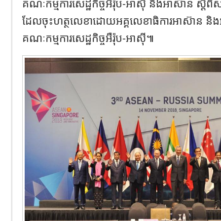
គណៈកម្មការសេដ្ឋកិច្ចអឺរ៉ុប-អាស៊ី និងអាស៊ាន ស្តីពីសហ
ដែលចុះហត្ថលេខាដោយអគ្គលេខាធិការអាស៊ាន និងអ
គណៈកម្មការសេដ្ឋកិច្ចអឺរ៉ុប-អាស៊ី៕