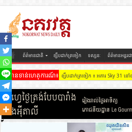
ព័ត៌មានជាតិ
ខ្សឹបដាក់ត្រចៀក
ទស្សនៈ
ព័ត៌មានអន្តរជ
ព័ត៌មានទាន់ហេតុការណ៍៖
ខ្សឹបដាក់ត្រចៀក ៖ អគារ Sky 31 នៅ