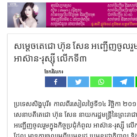
សម្ដេចតេជោ ហ៊ុន សែន អញ្ជើញចូលរួមកិ
អាស៊ាន-រុស្ស៊ី លើកទី៣
ចែករំលែក៖
ប្រទេសសិង្ហបុរី៖ កាលពីរសៀលថ្ងៃទី១៤ វិច្ឆិកា ២
សេនាបតីតេជោ ហ៊ុន សែន នាយករដ្ឋមន្រ្តីនៃព្រះរាជ
អញ្ជើញចូលរួមក្នុងកិច្ចប្រជុំកំពូល អាស៊ាន-រុស្ស៊ី ល
ដែល មានការចូលរួមពីប្រមុខរដ្ឋ ប្រមុខរដ្ឋាភិបាល និង