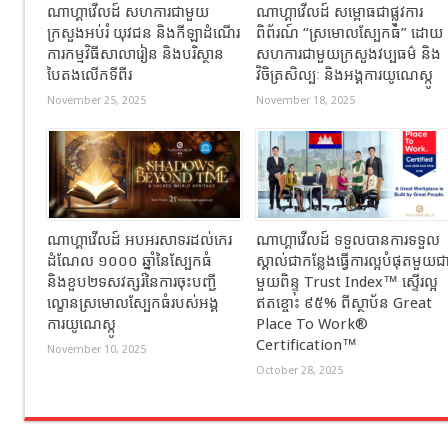
ណាហ្គាវើលដ៍ សហការជាមួយ
ណាហ្គាវើលដ៍ សម្ពោធជាផ្លូវការ
ក្រសួងអប់រំ យុវជន និងកីឡាដំណើរ
ពិព័រណ៍ “ស្រមោលស្បែកធំ” ដោយ
ការកម្មវិធីសាលារៀន និងបរិស្ថាន
សហការជាមួយក្រសួងវប្បធម៌ និង
បៃតងលើកទីពីរ
វិចិត្រសិល្បៈ និងអង្គការយូណេស្កូ
November 25, 2025
November 18, 2025
ណាហ្គាវើលដ៍ អបអរសាទរដល់កេរ
ណាហ្គាវើលដ៍ ទទួលបានការទទួល
ដំណែល ១០០០ ឆ្នាំនៃស្បែកធំ
ស្គាល់ជាកន្លែងធ្វើការល្អបំផុតមួយជ
និងខួប២ទសវត្សរ៍នៃការចុះបញ្ជី
មួយពិន្ទុ Trust Index™ ស្ទើរល្អ
ល្ខោនស្រមោលស្បែកធំរបស់អង្គ
ឥតខ្ចោះ ៩៥% ពីស្ថាប័ន Great
ការយូណេស្កូ
Place To Work®
Certification™
November 10, 2025
October 28, 2025