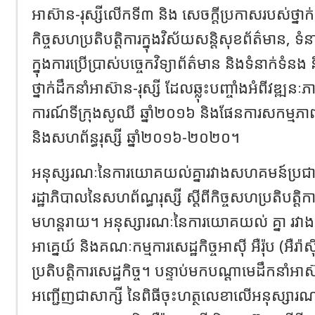
អាស៊ាន-រុស្សីលើកទី៣ និង សេចក្តីប្រកាសរបស់ថ្នាក់ដឹ
កិច្ចសហប្រតិបត្តិការក្នុងវិស័យសន្តិសុខព័ត៌មាន, ទំន
ក្នុងការប្រើប្រាស់បច្ចេកវិទ្យាព័ត៌មាន និងទំនាក់ទំន
ថ្នាក់ដឹកនាំអាស៊ាន-រុស្សី ដែលឆ្លុះបញ្ចាំងអំពីវឌ្ឍនៈភា
ការណ៍ទីក្រុងសូឈី ឆ្នាំ២០១៦ និងផែនការសកម្មភ
និងសហព័ន្ធរុស្សី ឆ្នាំ២០១៦-២០២០។
អនុស្សរណៈនៃការយោគយល់គ្នារវាងសហគមន៍ប្រជាជាត
រដ្ឋាភិបាលនៃសហព័ណ្ធរុស្សី ស្តីពីកិច្ចសហប្រតិបត្តិកា
មហន្តរាយ។ អនុស្សារណៈនៃការយោគយល់ គ្នា រវាង
អាគ្នេយ៍ និងគណៈកម្មការសេដ្ឋកិច្ចអាស៊ី អឺរ៉ុប (អឺរ៉ា
ប្រតិបត្តិការសេដ្ឋកិច្ច។ បន្ទាប់មកបណ្តាមេដឹកនាំអ
អញ្ជើញជាសាក្សី នៃពិធីចុះហត្ថលេខាលើអនុស្សារ