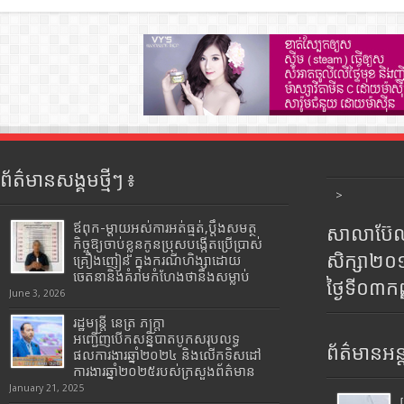
ព័ត៌មានសង្គមថ្មីៗ ៖
>
ឪពុក-ម្ដាយអស់ការអត់ធ្មត់,ប្ដឹងសមត្ថ
សាលាប៊ែលធ
កិច្ចឱ្យចាប់ខ្លួនកូនប្រុសបង្កើតប្រើប្រាស់
សិក្សា២
គ្រឿងញៀន ក្នុងករណីហិង្សាដោយ
ចេតនានិងគំរាមកំហែងថានឹងសម្លាប់
ថ្ងៃទី០៣ក
June 3, 2026
រដ្ឋមន្រ្តី​ នេត្រ​ ភក្ត្រា​
អញ្ជើញបើកសន្និបាតបូកសរុបលទ្ធ
ព័ត៌មានអន្
ផលការងារឆ្នាំ២០២៤ និងលើកទិសដៅ
ការងារឆ្នាំ២០២៥របស់​ក្រសួង​ព័ត៌មាន​
January 21, 2025