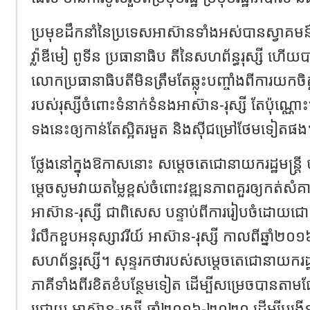
ប្រមុខដឹកនាំនៃប្រទេសអាស៊ានទាំងអស់បានស្វាគមន
វ៉្លាឌីមៀ ពូទីន ប្រធានាធិប តីនៃសហព័ន្ធរុស្សី ហើ
លោកប្រធានាធិបតីមិនត្រឹមតែឆ្លុះបញ្ចាំងពីការយកចិត្
របស់រុស្សីចំពោះទំនាក់ទំនងអាស៊ាន-រុស្សី តែប៉ុណ្ណោ
ទងនេះឲ្យកាន់តែស្អិតរមួត និងស៊ីជម្រៅថែមទៀតផង
ថ្លែងនៅក្នុងឱកាសនោះ សម្តេចតេជោនាយករដ្ឋមន្រ្
ម្តេចសូមវាយតម្លៃខ្ពស់ចំពោះវឌ្ឍនភាពគួរឲ្យកត់សំគា
អាស៊ាន-រុស្សី ជាពិសេស បន្ទាប់ពីការរៀបចំដោយជោគជ
រំលឹកខួបអនុស្សាវរីយ៍ អាស៊ាន-រុស្សី កាលពីឆ្នាំ២០
សហព័ន្ធរុស្សី។ សុន្ទរកថារបស់សម្តេចតេជោនាយករដ្ឋ
ភាគីទាំងពីរខិតខំបន្ថែមទៀត ដើម្បីសម្រេចបានតាមផ
ជ្រោយ អាស៊ាន-រុស្សី ឆ្នាំ២០១៦-២០២០ ដើម្បីបង្ក