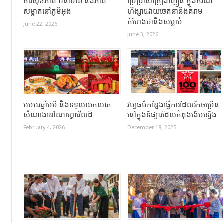
ការសុខភាព អនាម័យ និងភាព
ប្រើប្រាស់គ្រឿងញៀន ក្នុងករណី
សម្អាតនៅភូមិអុង
ហិង្សាដោយចេតនានិងគំរាម
កំហែងថានឹងសម្លាប់
June 22, 2026
June 3, 2026
អបអរឆ្នាំមមី និងទទួលយកលាភ
វប្បធម៌កន្លែងធ្វើការដែលរីកចម្រើន
សំណាងនៅណាហ្គាវើលដ៍
នៅក្នុងទីផ្សារដែលកំពុងងើបឡើង
February 4, 2026
December 18, 2025