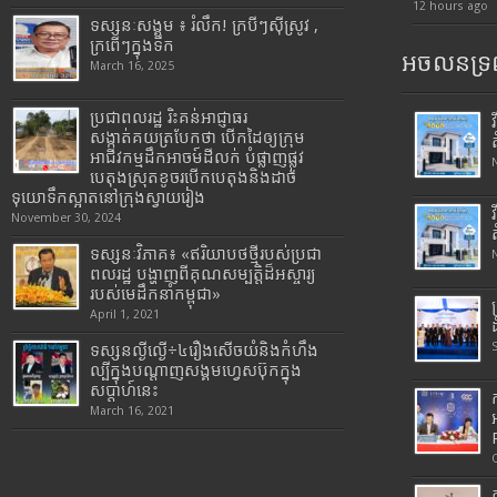
12 hours ago
ទស្សនៈសង្គម ៖ រំលឹក! ក្របីៗស៊ីស្រូវ ,
ក្រពើៗក្នុងទឹក
អចលនទ្រព
March 16, 2025
ប្រជាពលរដ្ឋ រិះគន់អាជ្ញាធរ
សង្កាត់គយត្របែកថា បើកដៃឲ្យក្រុម
អាជីវកម្មដឹកអាចម៍ដីលក់ បំផ្លាញផ្លូវ
បេតុងស្រុតខូចរបើកបេតុងនិងដាច់
ទុយោទឹកស្អាតនៅក្រុងស្វាយរៀង
November 30, 2024
ទស្សនៈវិភាគ៖ «ឥរិយាបថថ្មីរបស់ប្រជា
ពលរដ្ឋ បង្ហាញពីគុណសម្បត្តិដ៏អស្ចារ្យ
របស់មេដឹកនាំកម្ពុជា»
April 1, 2021
ទស្សនល្ងីល្ងើ÷៤រឿងសើចយំនិងកំហឹង
ល្បីក្នុងបណ្តាញសង្គមហ្វេសប៊ុកក្នុង
សប្តាហ៍នេះ
March 16, 2021