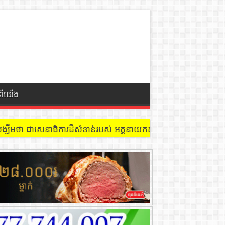
ំពីយើង
្ឃឹមថា ជាសេនាធិការដ៏សំខាន់របស់ អគ្គនាយកគយនិងរដ្ឋាករកម្ពុជា ក្នុងកា