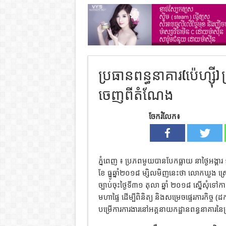
ប្រធានពន្ធនាគារ(ប៉េហ្ស៊
ចេញពីតំណែង
ចែករំលែក៖
​ភ្នំពេញ ៖ ប្រភពមួយបានបែកធ្លាយ នា​ថ្ងៃអង្គារ
ខែ ធ្នូឆ្នាំ២០១៨ ម្សិលមិញនេះថា លោក​ឃួ​ង ស្
ច្បាប់ចុះ​ថ្ងៃ​ទី​៣១ តុលា ឆ្នាំ ២០១៨ ស្នើ​សុំ​ទៅ
មហាផ្ទៃ ដើម្បី​ពិនិត្យ និង​សម្រេច​ផ្ទេរ​ភារកិច្ច (​
បម្រើ​ការ​ការងារ​នៅ​អគ្គនាយកដ្ឋាន​ពន្ធនាគារ​នៃ