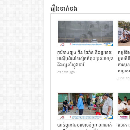
រឿងទាក់ទង
កូរ៉េខាងត្បូង ចិន តៃវ៉ាន់ និងប្រទេស
កម្មវិ
អាស៊ីបូព៌ាដទៃទៀតកំពុងប្រឈមមុខ
មូលនិធិ
នឹងព្យុះទីហ្វុងបាវី
ការសុ
សម្អាត
29 days ago
June 22,
ឃាត់ខ្លួនជនបរទេសចំនួន ១៣នាក់
លោក លី