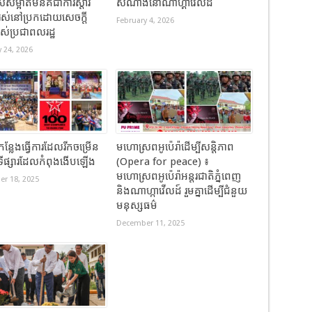
សម្អាតមីនគឺជាការស្តារ
សំណាងនៅណាហ្គាវើលដ៍
រស់នៅប្រកដោយសេចក្តី
February 4, 2026
ររបស់ប្រជាពលរដ្ឋ
 24, 2026
កន្លែងធ្វើការដែលរីកចម្រើន
មហោស្រពអូប៉េរ៉ាដើម្បីសន្តិភាព
ងទីផ្សារដែលកំពុងងើបឡើង
(Opera for peace) ៖
មហោស្រពអូប៉េរ៉ាអន្តរជាតិភ្នំពេញ
r 18, 2025
និងណាហ្កាវើលដ៍ រួមគ្នាដើម្បីជំនួយ
មនុស្សធម៌
December 11, 2025