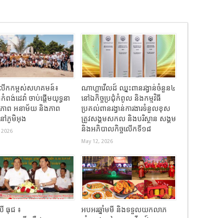
ធីលើកកម្ពស់សហគមន៍៖
ណាហ្គាវើលដ៍ ឈ្នះពានរង្វាន់ចំនួន៤
កំពង់ដេវ៉ា ចាប់ផ្តើមយុទ្ធនា
នៅឯកិច្ចប្រជុំកំពូល និងកម្មវិធី
ខភាព អនាម័យ និងភាព
ប្រគល់ពានរង្វាន់ការងារទំនួលខុស
នៅភូមិអុង
ត្រូវសង្គមសកល និងបរិស្ថាន សង្គម
និងអភិបាលកិច្ចលើកទី១៨
 2026
May 12, 2026
 ធុជ ៖
អបអរឆ្នាំមមី និងទទួលយកលាភ