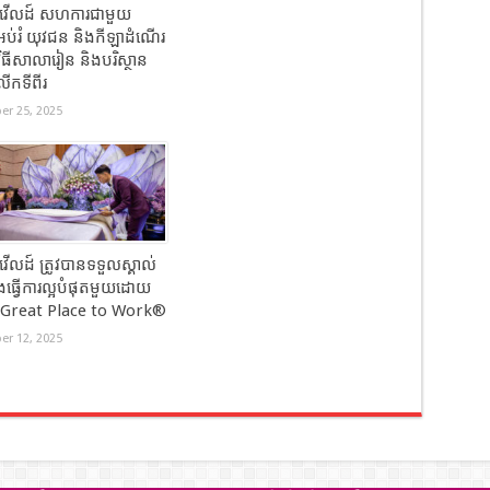
ាវើលដ៍ សហការជាមួយ
អប់រំ យុវជន និងកីឡាដំណើរ
វិធីសាលារៀន និងបរិស្ថាន
កទីពីរ
r 25, 2025
វើលដ៍ ត្រូវបានទទួលស្គាល់
ែងធ្វើការល្អបំផុតមួយដោយ
ន Great Place to Work®
r 12, 2025