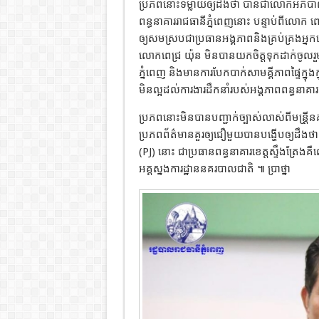
ប្រភពនោះទម្លាយឲ្យដឹងថា បានជា​លោក​អភិបាល​រាជធាន
ពន្ធនាគារ​រាជធានី​ភ្នំពេញ​នោះ បន្ទាប់​ពី​លោក ពេជ
ឲ្យ​សម​ស្រប​ជា​ប្រធាន​អង្គភាព​និងគ្រប់គ្រង​អ្នកទ
លោកពេជ្រ យ៉ុន ​មិន​បានយកចិត្តទុកដាក់​ចូលរួម​ក
ភ្នំពេញ និង​មានការ​បែកបាក់​សាមគ្គីភាព​ផ្ទៃក្ន
មិនល្អ​ដល់​ការងារ​ដឹកនាំ​របស់​អង្គភាព​ពន្ធនាគារ
ប្រភពនោះមិនបានបញ្ជាក់ច្បាស់លាស់ពីមន្រី
ប្រភព​ព័ត៌មានគួរឲ្យជឿមួយ​បាន​បង្ហើប​ឲ្យ​ដឹង​ថា
(PJ) នោះ ​ជា​ប្រធាន​ពន្ធនាគារ​ខេត្តស្ទឹងត្រ
អគ្គស្នង​ការដ្ឋាន​នគរបាលជាតិ ៕ ប្រាថ្នា