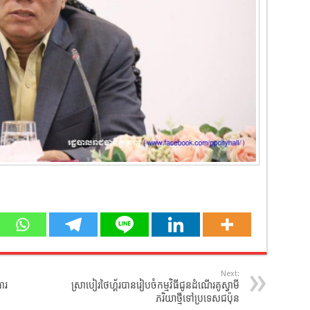
Next:
ារ
ស្រាបៀរថៃហ្គ័របានរៀបចំកម្មវិធីជូនដំណើរគូស្វាមី
ភរិយាថ្មីទៅប្រទេសជប៉ុន