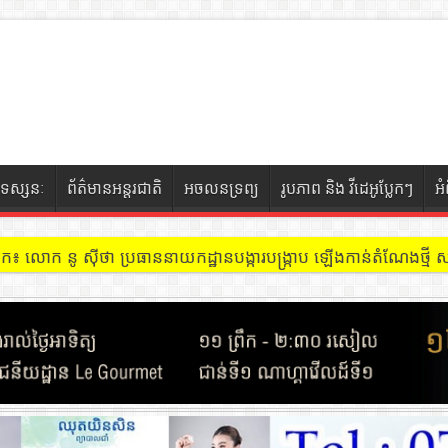
ទស្សនៈ
ព័ត៌មានអន្តរជាតិ
អចលនទ្រព្យ
រូបភាព និង វីដេអូប្លែកៗ
អ
ៀក៖ លោក នូ សុីថា ប្រធាននាយកដ្ឋានបង្ការបង្ក្រាប ឡើងកាន់តំណែងថ្មី សង