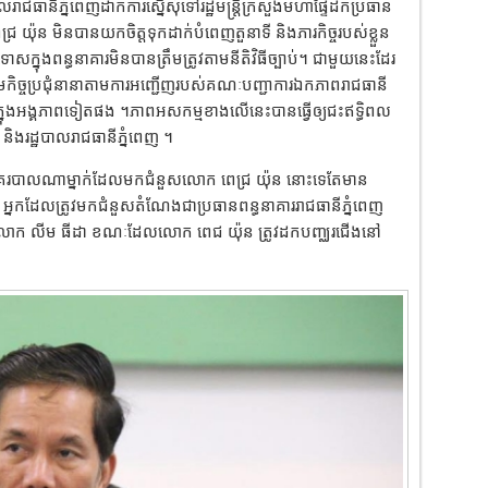
ី​ភ្នំពេញ​ដាក់​ការ​ស្នើ​សុំ​ទៅ​រដ្ឋមន្ត្រី​ក្រសួងមហាផ្ទៃ​ដកប្រធាន​
្រ យ៉ុ​ន មិន​បាន​យកចិត្តទុកដាក់​បំពេញ​តួនាទី និង​ភារកិច្ច​របស់​ខ្លួន​
ោស​ក្នុង​ពន្ធនាគារ​មិន​បាន​ត្រឹមត្រូវ​តាម​នីតិវិធី​ច្បាប់។ ជាមួយនេះដែរ
ិច្ចប្រជុំ​នានា​តាម​ការ​អ​ញ្ជើ​ញ​របស់​គណៈ​បញ្ជាការ​ឯកភាព​រាជធានី​
ុង​ក្នុង​អង្គភាពទៀតផង ។ភាព​អសកម្ម​ខាងលើ​នេះបានធ្វើឲ្យ​ជះ​ឥទ្ធិពល​
 និង​រដ្ឋបាល​រាជធានី​ភ្នំពេញ ។
្តនគរបាលណាម្នាក់ដែលមកជំនួសលោក ពេជ្រ យ៉ុន នោះទេតែមាន​
 អ្នក​ដែល​ត្រូវ​មក​ជំនួស​តំណែង​ជា​ប្រធាន​ពន្ធនាគារ​រាជធានី​ភ្នំពេញ
ែង​គឺ​លោក លី​ម ធី​ដា ខណៈដែល​លោក ពេ​ជ យ៉ុ​ន ត្រូវដកបញ្ឈរជើងនៅ