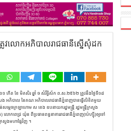
ី) ត្រូវលោកអភិបាលរាជធានីស្នើសុំដក
 ១១ កើត ខែ មិគសិរ ឆ្នាំ ច សំរឹទ្ធិស័ក ព.ស.២៥៦២ ត្រូវនឹងថ្ងៃទី១៨
រេង អភិបាល នៃ​គណៈ​អភិបាល​រាជធានី​ភ្នំពេញ​បាន​ធ្វើ​លិខិតមួយ
​កាន់​សម្តេច​ក្រឡាហោម ស ខេ​ង ឧបនាយករដ្ឋមន្ត្រី រដ្ឋមន្ត្រី​ក្រសួង
ដក​) លោក​ពេជ្រ យ៉ុ​ន ពី​ប្រធាន​ពន្ធនាគារ​រាជធានី​ភ្នំពេញ​(ប៉េហ្ស៊ី)ឲ្យ​ទៅ​
​ក្រសួងមហាផ្ទៃ​វិញ ។