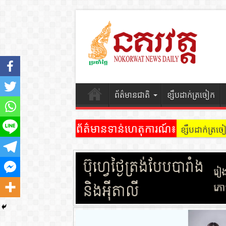
ព័ត៌មានជាតិ
ខ្សឹបដាក់ត្រចៀក
ព័ត៌មានទាន់ហេតុការណ៍៖
ខ្សឹបដាក់ត្រច