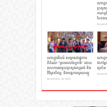
ណាហ្គ
ក្រសួង
ការកម្ម
បៃតងលើ
Novembe
ណាហ្គាវើលដ៍ សម្ពោធជាផ្លូវការ
ណាហ្គា
ពិព័រណ៍ “ស្រមោលស្បែកធំ” ដោយ
ជាកន្ល
សហការជាមួយក្រសួងវប្បធម៌ និង
ស្ថាប័
វិចិត្រសិល្បៈ និងអង្គការយូណេស្កូ
Novembe
November 18, 2025