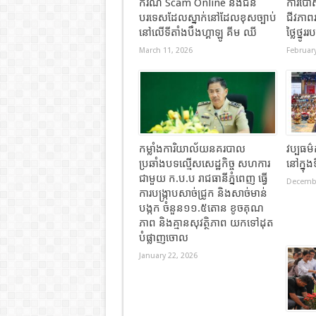
ករណី Scam Online និងជន
ការបោស
បរទេសដែលស្នាក់នៅដែលខុសច្បាប់
ជីវភាព
នៅលើទីតាំងបឹងហ្គាឡូ គីម ឈី
ថ្លៃថ្នូ
March 11, 2026
February
កម្លាំងការិយាល័យនគរបាល
វប្បធម៌
ប្រឆាំងបទល្មើសសេដ្ឋកិច្ច សហការ
នៅក្នុ
ជាមួយ ក.ប.ប រាជធានីភ្នំពេញ ធ្វើ
Decembe
ការបង្ក្រាបសាច់ជ្រូក និងសាច់មាន់
បង្កក ចំនួន១១.៥តោន ខូចគុណ
ភាព និងគ្មានសុវត្ថិភាព យកទៅដុត
បំផ្លាញចោល
January 22, 2026