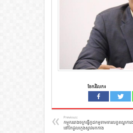
ចែករំលែក៖
Previous:
កម្មកររោងចក្រធ្វើកូដកម្មទាមទារលក្ខខណ្ឌការង
ថៅកែជួលក្មេងស្ទាវមកកាង