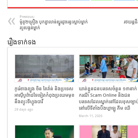
Previous:
ម៉ូតូ២គ្រឿង បុក​គ្នាលាន់ស្នូរដូចរន្ទះស្លាប់ម្នាក់
រថយន្តដឹក
របួសធ្ងន់ម្នាក់
រឿងទាក់ទង
កូរ៉េខាងត្បូង ចិន តៃវ៉ាន់ និងប្រទេស
ឃាត់ខ្លួនជនបរទេសចំនួន ១៣នាក់
អាស៊ីបូព៌ាដទៃទៀតកំពុងប្រឈមមុខ
ករណី Scam Online និងជន
នឹងព្យុះទីហ្វុងបាវី
បរទេសដែលស្នាក់នៅដែលខុសច្បាប
នៅលើទីតាំងបឹងហ្គាឡូ គីម ឈី
28 days ago
March 11, 2026