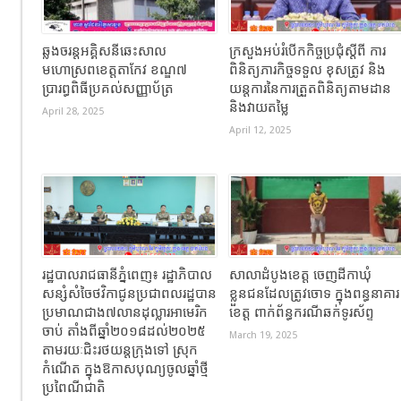
ឆ្លងចរន្តអគ្គិសនីឆេះសាល
ក្រសួងអប់រំបើកកិច្ចប្រជុំស្តីពី ការ
មហោស្រពខេត្តតាកែវ ខណ្ឌ៧
ពិនិត្យភារកិច្ចទទួល ខុសត្រូវ និង
ប្រារព្ធពិធីប្រគល់សញ្ញាប័ត្រ
យន្តការនៃការត្រួតពិនិត្យតាមដាន
និងវាយតម្លៃ
April 28, 2025
April 12, 2025
រដ្ឋបាលរាជធានីភ្នំពេញ៖ រដ្ឋាភិបាល
សាលាដំបូងខេត្ត ចេញដីកាឃុំ
សន្សំសំចៃថវិកាជូនប្រជាពលរដ្ឋបាន
ខ្លួនជនដែលត្រូវចោទ ក្នុងពន្ធនាគារ
ប្រមាណជាង៧លានដុល្លារអាមេរិក
ខេត្ត ពាក់ព័ន្ធករណីឆក់ទូរស័ព្ទ
ចាប់ តាំងពីឆ្នាំ២០១៨ដល់២០២៥
March 19, 2025
តាមរយៈជិះរថយន្ដក្រុងទៅ ស្រុក
កំណើត ក្នុងឱកាសបុណ្យចូលឆ្នាំថ្មី
ប្រពៃណីជាតិ