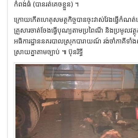
កំពង់ធំ (បានរត់គេចខ្លួន) ។
ក្រោយកើតហេតុសមត្ថកិច្ចបានចុះវាស់វែងធ្វើកំណត
គ្រួសារចាត់ចែងធ្វើបុណ្យតាមប្រពៃណី និងប្រមូលវត
អធិការដ្ឋាននគរបាលស្រុកបារាយណ៍ រង់ចាំភាគីទា
ស្រាយគ្នាតាមច្បាប់ ៕ ប៊ុនរិទ្ធី