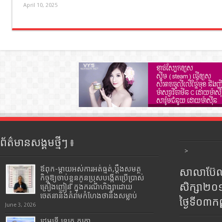
April 10, 2025
ព័ត៌មានសង្គមថ្មីៗ ៖
>
ឪពុក-ម្ដាយអស់ការអត់ធ្មត់,ប្ដឹងសមត្ថ
សាលាប៊ែលធ
កិច្ចឱ្យចាប់ខ្លួនកូនប្រុសបង្កើតប្រើប្រាស់
សិក្សា២
គ្រឿងញៀន ក្នុងករណីហិង្សាដោយ
ចេតនានិងគំរាមកំហែងថានឹងសម្លាប់
ថ្ងៃទី០៣ក
June 3, 2026
រដ្ឋមន្រ្តី​ នេត្រ​ ភក្ត្រា​