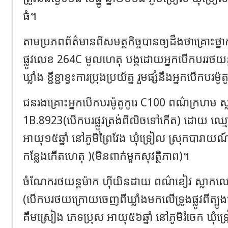
ធំ។
តាមប្រភពព័ត៌មានពីសមត្ថកិច្ចបានឲ្យដឹងថាគ្រោះថ
ផ្លូវលេខ 264C មូលហេតុ បង្កដោយអ្នកបើកបររថ
ឃ្លាំង ខ្ជីខ្ជាខ្វះការប្រុងប្រយ័ត្ន រួមផ្សំនឹងអ្នកបើក
ជនរងគ្រោះអ្នកបើកបរម៉ូតូកូរេ C100 ពណ៌ក្រហម ស្
1B.8923(បើកបរផ្លូវត្រង់ពីលិចទៅកើត) ដោយ ឈ្មោះ
អាយុ១៥ឆ្នាំ នៅភូមិព្រៃវែង ឃុំទ្រៀល ស្រុកបារាយណ៍ 
កន្លែងកើតហេតុ )(មិនពាក់មួកសុវត្ថិភាព)។
ចំណែករថយន្តម៉ាក ហ៊ីយិនដាយ ពណ៌ខៀវ ស្លាកលេ
(បើកបរថយក្រោយចេញពីឃ្លាំងមកលើទ្រូងផ្លូវពីត្ប
គឹមស្រៀង ភេទប្រុស អាយុ៥៦ឆ្នាំ នៅភូមិរំចេក ឃុំទ