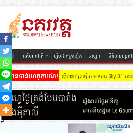
ព័ត៌មានជាតិ
ខ្សឹបដាក់ត្រចៀក
ទស្សនៈ
ព័ត៌មានអន្តរជ
ព័ត៌មានទាន់ហេតុការណ៍៖
ខ្សឹបដាក់ត្រចៀក ៖ អគារ Sky 31 នៅ