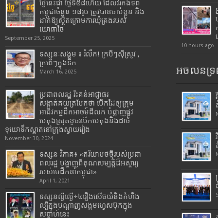
ថ្ងៃនេះជា ថ្ងៃទី៥៨ហើយ ដែលវីរកងទ័ព
កម្ពុជាចំនួន ១៨រូប ត្រូវបានចាប់ខ្លួន និង
ដាក់ឱ្យស្ថិតក្រោមការឃុំគ្រងរបស់
យោធាថៃ
September 25, 2025
10 hours ago
ទស្សនៈសង្គម ៖ រំលឹក! ក្របីៗស៊ីស្រូវ ,
ក្រពើៗក្នុងទឹក
អចលនទ្រព
March 16, 2025
ប្រជាពលរដ្ឋ រិះគន់អាជ្ញាធរ
សង្កាត់គយត្របែកថា បើកដៃឲ្យក្រុម
អាជីវកម្មដឹកអាចម៍ដីលក់ បំផ្លាញផ្លូវ
បេតុងស្រុតខូចរបើកបេតុងនិងដាច់
ទុយោទឹកស្អាតនៅក្រុងស្វាយរៀង
November 30, 2024
ទស្សនៈវិភាគ៖ «ឥរិយាបថថ្មីរបស់ប្រជា
ពលរដ្ឋ បង្ហាញពីគុណសម្បត្តិដ៏អស្ចារ្យ
របស់មេដឹកនាំកម្ពុជា»
April 1, 2021
ទស្សនល្ងីល្ងើ÷៤រឿងសើចយំនិងកំហឹង
ល្បីក្នុងបណ្តាញសង្គមហ្វេសប៊ុកក្នុង
សប្តាហ៍នេះ