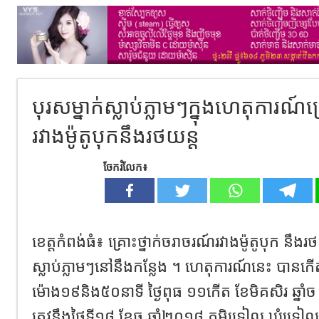
បុរសម្នាក់ស្លាប់ភ្លាមៗក្នុងហេតុការណ៍គ
រវាងម៉ូតូបុកនឹងរថយន្ត
ចែករំលែក៖
ខេត្តកំពង់ធំ៖ គ្រោះថ្នាក់ចរាចរណ៍រវាងម៉ូតូបុក នឹងរ
ស្លាប់ភ្លាមៗនៅនឹងកន្លែង ។ ហេតុការណ៍នេះ បាន
ម៉ោង១៩និង៥០នាទី ថ្ងៃពុធ ១១កើត ខែមិគសិរ ឆ្នាំ
ត្រូវនឹងថ្ងៃទី១៨ ខែធ្នូ ឆ្នាំ២០១៨ ភូមិទ្រៀល ឃុំទ្