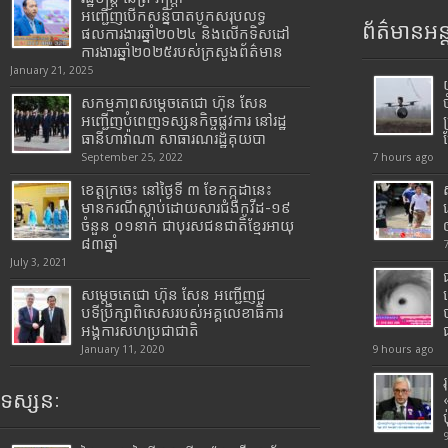
អញ្ជើញបើកសន្និបាតបូកសរុបលទ្ធ
ព័ត៌មានអន្
ផលការងារឆ្នាំ២០២៤ និងលើកទិសដៅ
ការងារឆ្នាំ២០២៥របស់​ក្រសួង​ព័ត៌មាន​
January 21, 2025
សកម្មភាពសម្តេចតេជោ ហ៊ុន សែន
អញ្ជើញបំពេញទស្សនកិច្ចផ្លូវការ នៅរដ្ឋ
ធានីហាវ៉ាណា សាធារណរដ្ឋគុយបា
September 25, 2022
7 hours ago
ខេត្តក្រចេះ នៅថ្ងៃទី ៣ ខែកក្កដានេះ
មានករណីស្លាប់ដោយសារជំងឺកូវីដ-១៩
ចំនួន ០១នាក់ ជាបុរសជនជាតិខ្មែរអាយុ
៨៣ឆ្នាំ
July 3, 2021
សម្តេចតេជោ ហ៊ុន សែន អញ្ជើញជួ
បទីប្រឹក្សាពិសេសរបស់អគ្គលេខាធិការ
អង្គការសហប្រជាជាតិ
January 11, 2020
9 hours ago
ទស្សនៈ