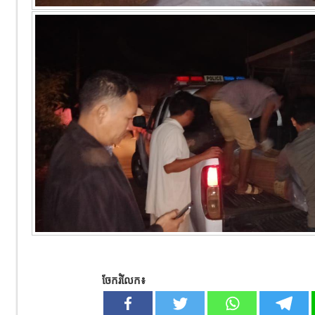
ចែករំលែក៖