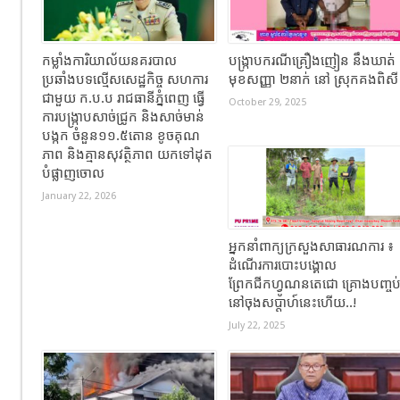
កម្លាំងការិយាល័យនគរបាល
បង្ក្រាបករណីគ្រឿងញៀន នឹងឃាត់
ប្រឆាំងបទល្មើសសេដ្ឋកិច្ច សហការ
មុខសញ្ញា ២នាក់ នៅ ស្រុកគងពិស
ជាមួយ ក.ប.ប រាជធានីភ្នំពេញ ធ្វើ
October 29, 2025
ការបង្ក្រាបសាច់ជ្រូក និងសាច់មាន់
បង្កក ចំនួន១១.៥តោន ខូចគុណ
ភាព និងគ្មានសុវត្ថិភាព យកទៅដុត
បំផ្លាញចោល
January 22, 2026
អ្នកនាំពាក្យក្រសួងសាធារណការ ៖
ដំណើរការបោះបង្គោល
ព្រែកជីកហ្វូណនតេជោ គ្រោងបញ្ចប
នៅចុងសប្តាហ៍នេះហើយ..!
July 22, 2025